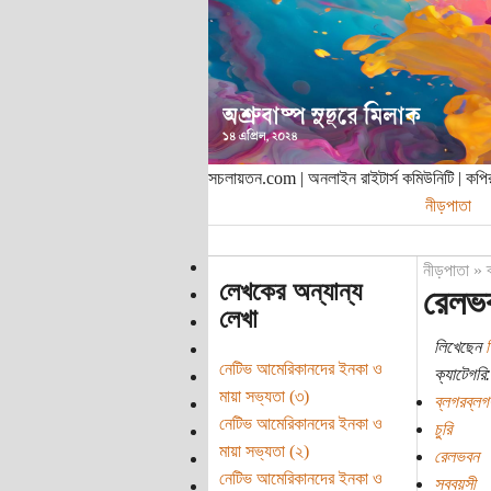
সচলায়তন.com | অনলাইন রাইটার্স কমিউনিটি | ক
নীড়পাতা
নীড়পাতা
»
লেখকের অন্যান্য
রেলভব
লেখা
লিখেছেন
জ
নেটিভ আমেরিকানদের ইনকা ও
ক্যাটেগরি:
মায়া সভ্যতা (৩)
ব্লগরব্লগ
নেটিভ আমেরিকানদের ইনকা ও
চুরি
মায়া সভ্যতা (২)
রেলভবন
নেটিভ আমেরিকানদের ইনকা ও
সববয়সী