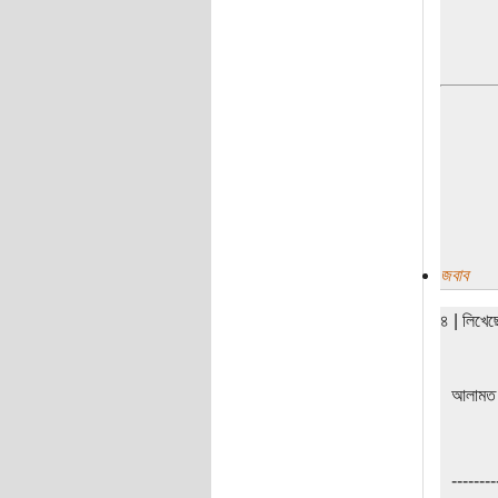
জবাব
৪ | লিখে
আলামত সু
--------