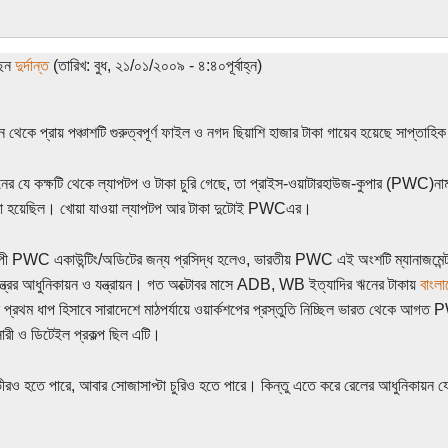
ছেন
দুর্দান্ত
(তারিখ: বুধ, ২১/০১/২০০৯ - ৪:৪০পূর্বাহ্ন)
 থেকে প্রায় পঞ্চাশটি গুরুত্বপূর্ণ ফাইল ও নগদ ছিয়াশি হাজার টাকা গায়েব হয়েছে সাপ্তাহিক
র যে কক্ষটি থেকে ল্যাপটপ ও টাকা চুরি গেছে, তা প্রাইস-ওয়াটারহাউজ-কুপার (PWC)নাম্নী কম্
 করা হয়েছিল। খোয়া যাওয়া ল্যাপটপ আর টাকা দুটোই PWCএর।
যাপী PWC একাউন্টিং/অডিটের জন্য প্রসিদ্ধ হলেও, ভারতীয় PWC এই অংশটি ম্যানাজমেন্ট কন্
ত্রের আধুনিকায়ন ও যন্ত্রায়ন। গত অক্টোবর মাসে ADB, WB ইত্যাদির ঋনের টাকায়
বাংলা
র
প্রথম ধাপ হিসাবে সারাদেশে মাঠপর্যায়ে ওয়ার্কশপের প্রস্তুতি নিচ্ছিল ভারত থেকে 
রসারী ও ডিটেইল প্রকল্প ছিল এটি।
ীরও হতে পারে, আবার সোজাসাপ্টা চুরিও হতে পারে। কিন্তু এতে করে রেলের আধুনিকায়ন য