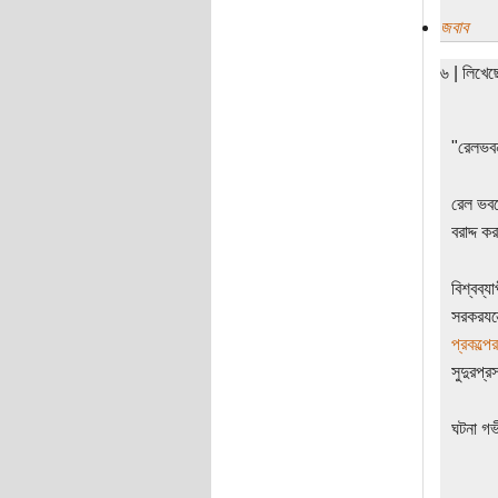
জবাব
৬ | লিখে
"রেলভবন
রেল ভবনে
বরাদ্দ
বিশ্বব্
সরকরযন্
প্রকল্পে
সুদুরপ্
ঘটনা গভ