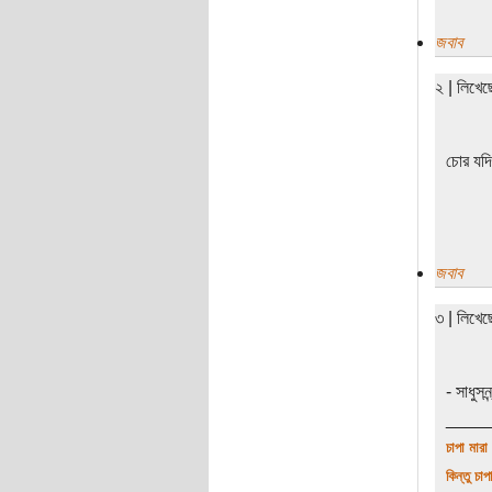
জবাব
২ | লিখে
চোর যদি
জবাব
৩ | লিখে
- সাধুস
____
চাপা মারা
কিন্তু চাপ