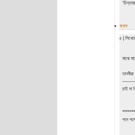
‘চিন্তার
জবাব
৫ | লিখে
মাঝে মাঝ
তানবীরা
--------
চাই না 
*******
পদে পদে