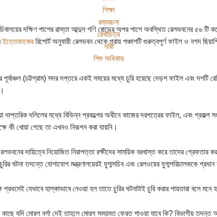
শিক্ষা
রম্যরচনা
চিবালয়ের দক্ষিণ পাশের রাস্তা আব্দুল গণি রোডের অপর পাশে অবস্থিত রেলভবনের ৫৬ টি কক্ষ
রেখাচিত্র
র
ইত্তেফাকের
রিপোর্ট অনুযায়ী রেলভবন থেকে প্রায় পঞ্চাশটি গুরুত্বপূর্ণ ফাইল ও নগদ ছিয়াশ
নারী
শিশু অধিকার
 পূর্বাঞ্চল (চট্টগ্রাম) সদর দপ্তরে একই সময়ের মধ্যে চুরি হয়েছে দেড়শ ফাইল এবং দশটি রে
)।
ওয়া দাপ্তরিক দলিলের মধ্যে বিভিন্ন প্রকল্পের অধীনে কাজের দরপত্রের ফাইল, এবং প্রকল্প স
ক্ষে কী খোয়া গেছে তা এখনও নিরূপন করা যায়নি।
লভবনের দায়িত্বে নিয়োজিত নিরাপত্তা রক্ষীদের সাময়িক বরখাস্ত করে তাদের গ্রেফতার ক
ুরির ঘটনা তদন্তে যোগাযোগ মন্ত্রণালয়েরই যুগ্মসচিব এবং রেলওয়ের যুগ্মপরিচালককে প্রধা
ে প্রথমেই যেভাবে হাল্কাভাবে নেওয়া হল তাতে চুরির ঘটনাটাই চুরি করার পায়তারা বলে মনে 
 কাছে যদি মোরগ বর্গা দেই তাহলে মোরগ সময়মত ফেরত পাওয়া যাবে কি? বিভাগীয় তদন্ত আ