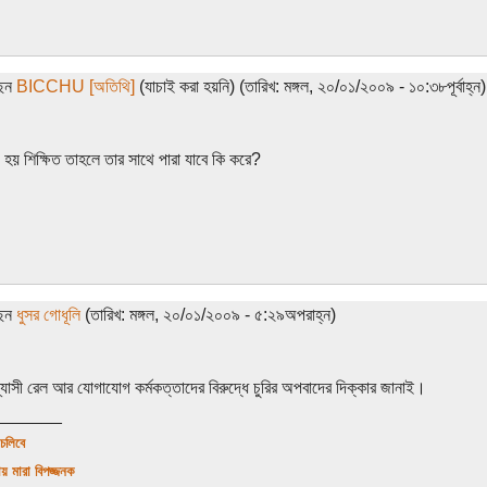
ছেন
BICCHU [অতিথি]
(যাচাই করা হয়নি) (তারিখ: মঙ্গল, ২০/০১/২০০৯ - ১০:৩৮পূর্বাহ্ন)
 হয় শিক্ষিত তাহলে তার সাথে পারা যাবে কি করে?
ছেন
ধুসর গোধূলি
(তারিখ: মঙ্গল, ২০/০১/২০০৯ - ৫:২৯অপরাহ্ন)
ন্ন্যাসী রেল আর যোগাযোগ কর্মকত্তাদের বিরুদ্ধে চুরির অপবাদের দিক্কার জানাই।
_______
 চলিবে
ায় মারা বিপজ্জনক