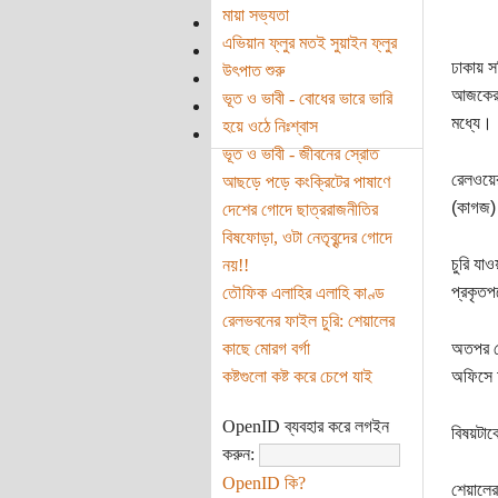
মায়া সভ্যতা
এভিয়ান ফ্লুর মতই সুয়াইন ফ্লুর
ঢাকায় স
উৎপাত শুরু
আজকে
ভূত ও ভাবী - বোধের ভারে ভারি
মধ্যে।
হয়ে ওঠে নিঃশ্বাস
ভূত ও ভাবী - জীবনের স্রোত
রেলওয়ের
আছড়ে পড়ে কংক্রিটের পাষাণে
(কাগজ
দেশের গোদে ছাত্ররাজনীতির
বিষফোড়া, ওটা নেতৃবৃন্দের গোদে
চুরি যা
নয়!!
প্রকৃতপ
তৌফিক এলাহির এলাহি কাণ্ড
রেলভবনের ফাইল চুরি: শেয়ালের
কাছে মোরগ বর্গা
অতপর রে
কষ্টগুলো কষ্ট করে চেপে যাই
অফিসে চ
OpenID ব্যবহার করে লগইন
বিষয়টাক
করুন:
OpenID কি?
শেয়ালের