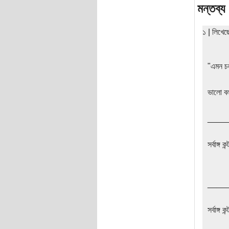
মন্তব্য
১ | লিখে
"এমন চলত
ভালো ব
____
সর্বাঙ্গ 
____
সর্বাঙ্গ 