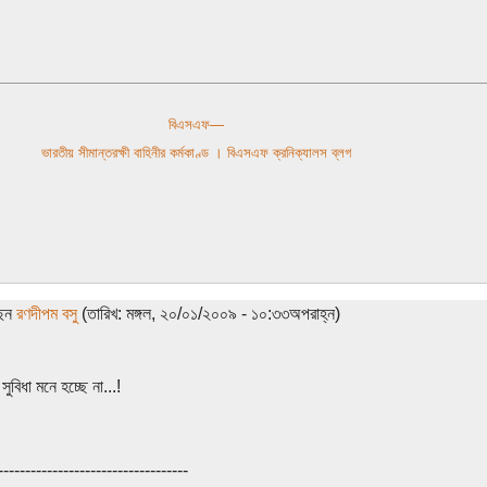
বিএসএফ—
ভারতীয় সীমান্তরক্ষী বাহিনীর কর্মকাণ্ড । বিএসএফ ক্রনিক্যালস ব্লগ
ছেন
রণদীপম বসু
(তারিখ: মঙ্গল, ২০/০১/২০০৯ - ১০:৩৩অপরাহ্ন)
বিধা মনে হচ্ছে না...!
-----------------------------------