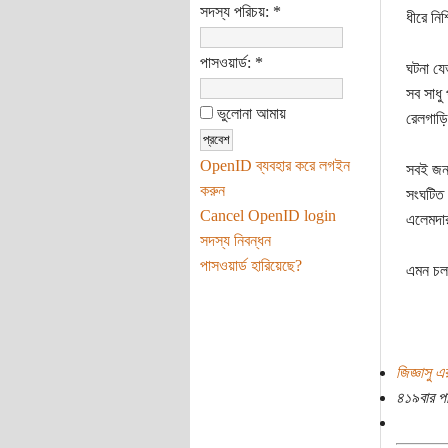
সদস্য পরিচয়:
*
ধীরে নি
পাসওয়ার্ড:
*
ঘটনা যেভ
সব সাধু
ভুলোনা আমায়
রেলগাড়ি
OpenID ব্যবহার করে লগইন
সবই জনগ
করুন
সংঘটিত 
Cancel OpenID login
এলেমদার
সদস্য নিবন্ধন
পাসওয়ার্ড হারিয়েছে?
এমন চলতে
জিজ্ঞাসু এ
৪১৯বার প