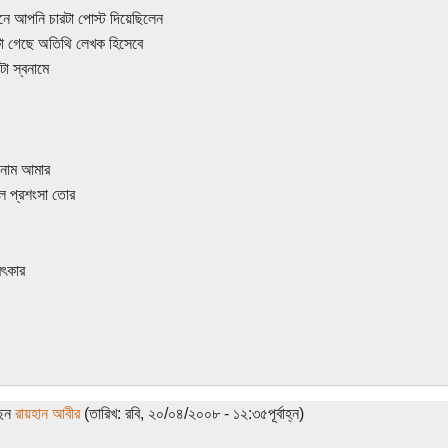
ে আপনি চারটা পোস্ট দিয়েছিলেন
া গেছে অতিথি লেখক হিসেবে
া স্বনামে
নাম আমার
 প্রশংসা তোর
মৎকার
ছেন
রায়হান আবীর
(তারিখ: রবি, ২০/০৪/২০০৮ - ১২:৩৫পূর্বাহ্ন)