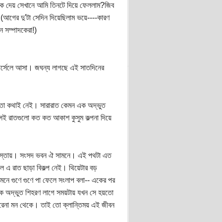
মকে দেয় সেখানে আমি তিনটে দিয়ে ফেললাম?জিব
আগের দু'টা সেদিন দিয়েছিলাম ভয়ে----কারণ
ন সম্পাদকেরা!)
ার্সেলে আসা। জঘন্য লাগছে এই সাতদিনের
ে তো কথাই নেই। সারারাত কেমন এক অদ্ভুত
েই রাতগুলো কত কত আকাশ কুসুম কল্পনা দিয়ে
 রাস্তায়। সংসদ ভবন ঐ সামনে। এই পথটা এত
ে এ রাত ছাড়া বিকল্প নেই। থিয়েটার বড়
ে গুণে গুণে পা ফেলে সংলাপ বলা-- একের পর
এক অদ্ভুত শিহরণ লাগে সময়টায় যখন সে হয়তো
রেনা মন থেকে। তাই তো ক্লান্তিময় এই জীবন