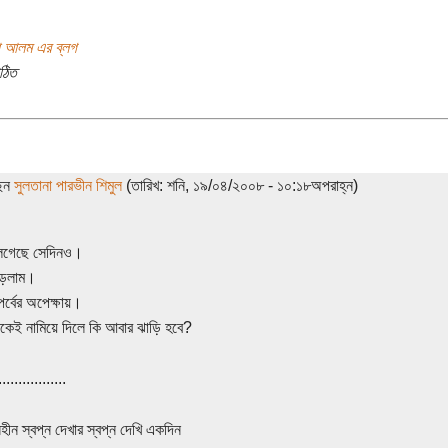
য়া আলম এর ব্লগ
ঠিত
ছেন
সুলতানা পারভীন শিমুল
(তারিখ: শনি, ১৯/০৪/২০০৮ - ১০:১৮অপরাহ্ন)
েগেছে সেদিনও।
পড়লাম।
পর্বের অপেক্ষায়।
কেই নামিয়ে দিলে কি আবার ঝাড়ি হবে?
.................
ীন স্বপ্ন দেখার স্বপ্ন দেখি একদিন