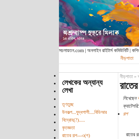
সচলায়তন.com | অনলাইন রাইটার্স কমিউনিটি | ক
নীড়পাতা
নীড়পাতা
»
লেখকের অন্যান্য
রাতের
লেখা
লিখেছেন
তৃণতুচ্ছ
ক্যাটেগরি:
উনকল্প...যুদ্ধপাপী....বিডিআর
গল্প
বিদ্রোহ(?).....
কৃতজ্ঞতা
রাতের গ
রাতের গল্প---৩(গ)