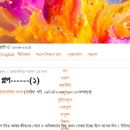
পিরাইট © ২০০৬-২০১৫
English
নীতিমালা
সচলে লিখতে হলে
প্রোফাইল
প্রবেশ
গল্প
ব্লগ
»
ক্যামেলিয়া আলম এর ব্লগ
 গল্প------(১)
ভ্রমণ
রাজনীতি
ক্যামেলিয়া আলম
(তারিখ: শনি, ১৯/০৪/২০০৮ - ১০:০৮অপরাহ্ন)
প্রযুক্তি
মুক্তিযুদ্ধ
খেলাধুলা
অনুবাদ
বিজ্ঞান
ল্প নিয়ে আমার জীবনের শোনা ও অভিজ্ঞতার কিছু কথন লেখার ইচ্ছে ছিল অনেক দিন। ইতিমধ্য
কবিতা