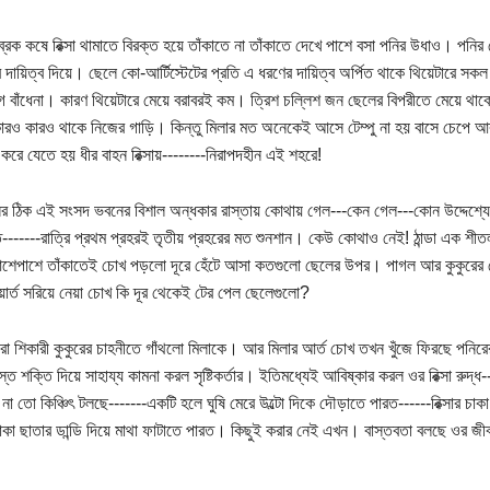
ব্রেক কষে রিক্সা থামাতে বিরক্ত হয়ে তাঁকাতে না তাঁকাতে দেখে পাশে বসা পনির উধাও। পনির
ার দায়িত্ব দিয়ে। ছেলে কো-আর্টিস্টেটের প্রতি এ ধরণের দায়িত্ব অর্পিত থাকে থিয়েটারে
বাঁধেনা। কারণ থিয়েটারে মেয়ে বরাবরই কম। ত্রিশ চল্লিশ জন ছেলের বিপরীতে মেয়ে থা
ারও কারও থাকে নিজের গাড়ি। কিন্তু মিলার মত অনেকেই আসে টেম্পু না হয় বাসে চেপে আর প
 করে যেতে হয় ধীর বাহন রিক্সায়--------নিরাপদহীন এই শহরে!
র ঠিক এই সংসদ ভবনের বিশাল অন্ধকার রাস্তায় কোথায় গেল---কেন গেল---কোন উদ্দেশ্য
 রাত-------রাত্রি প্রথম প্রহরই তৃতীয় প্রহরের মত শুনশান। কেউ কোথাও নেই! ঠান্ডা এক শী
শেপাশে তাঁকাতেই চোখ পড়লো দূরে হেঁটে আসা কতগুলো ছেলের উপর। পাগল আর কুকুরের 
য়ার্ত সরিয়ে নেয়া চোখ কি দূর থেকেই টের পেল ছেলেগুলো?
া শিকারী কুকুরের চাহনীতে গাঁথলো মিলাকে। আর মিলার আর্ত চোখ তখন খুঁজে ফিরছে পনিরের 
্ত শক্তি দিয়ে সাহায্য কামনা করল সৃষ্টিকর্তার। ইতিমধ্যেই আবিষ্কার করল ওর রিক্সা রুদ্ধ-
ে না তো কিঞ্চিৎ টলছে-------একটি হলে ঘুষি মেরে উল্টো দিকে দৌড়াতে পারত------রিক্সার চাকা
থাকা ছাতার ডান্ডি দিয়ে মাথা ফাটাতে পারত। কিছুই করার নেই এখন। বাস্তবতা বলছে ওর 