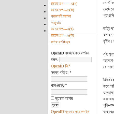
পোস্ট ক
রাতের গল্প------৩(খ)
কেটে লে
রাতের গল্প---৩(ক)
গত দু'দ
প্রকাশনী আড্ডা
অজুহাত
রাত্রি 
রাতের গল্প---২(খ)
ঝমাঝম ঝ
রাতের গল্প---২(ক)
বৃষ্টিটা
রূপক চলচ্চিত্র
OpenID ব্যবহার করে লগইন
এই শব্দ
করুন:
আবেগে থ
OpenID কি?
যে সাজ
সদস্য পরিচয়:
*
রিক্সার
পাসওয়ার্ড:
*
রাতে পা
ভালবাসা
ভুলোনা আমায়
এক আদল 
খুশি--ক
OpenID ব্যবহার করে লগইন
বয়ে বে