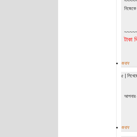
~~~~
নিজেকে 
~~~~
টাকা দ
জবাব
৫ | লিখে
আপনার 
জবাব