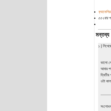
ক্যামেলি
৫৫২বার প
মন্তব্য
১ | লিখে
ভালো ল
আবার 
দ্বিতীয় 
ওটা কাল
..........
সংশোধনহ