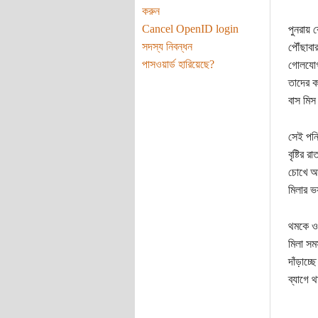
করুন
Cancel OpenID login
পুনরায় 
সদস্য নিবন্ধন
পৌঁছাব
পাসওয়ার্ড হারিয়েছে?
গোলযোগ 
তাদের ক
বাস মিস
সেই পনি
বৃষ্টির
চোখে আ
মিলার ভ
থমকে ওর
মিলা সমস
দাঁড়াচ্ছ
ব্যাগে 