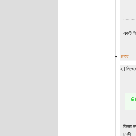
..........
একটি ন
জবাব
২ | লিখে
তিনটা ন
চারটা