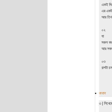
একই দিন
এর একট
আর তিনট
০২
যা
সকল বদ
আর সকল
০৩
গল্পটা চ
জবাব
৩ | লিখে