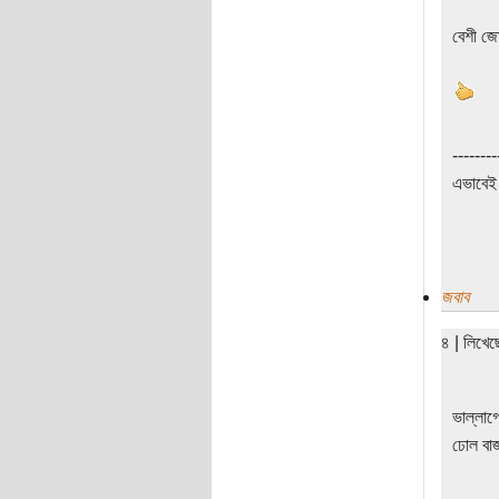
বেশী জো
--------
এভাবেই 
জবাব
৪ | লিখে
‍‍‍‍‍‍‍‍‍‍‍‍‍‍‍‍‍‍‍
ঢোল বা