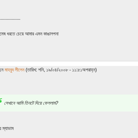
.................
িমেষ ধরতে চেয়ে আমার এমন কাঙালপনা
ছেন
মাহবুব লীলেন
(তারিখ: শনি, ১৯/০৪/২০০৮ - ১১:৫১অপরাহ্ন)
সেখানে আমি তিনটে দিয়ে ফেললাম?
য় ম্যাডাম