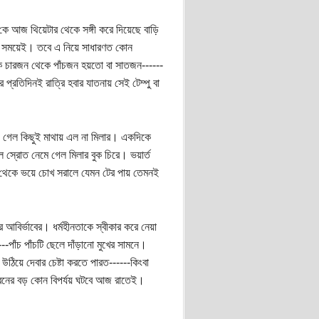
 কে আজ থিয়েটার থেকে সঙ্গী করে দিয়েছে বাড়ি
 সকল সময়েই। তবে এ নিয়ে সাধারণত কোন
কে চারজন থেকে পাঁচজন হয়তো বা সাতজন------
্রতিদিনই রাত্রি হবার যাতনায় সেই টেম্পু বা
ে গেল কিছুই মাথায় এল না মিলার। একদিকে
তল স্রোত নেমে গেল মিলার বুক চিরে। ভয়ার্ত
থেকে ভয়ে চোখ সরালে যেমন টের পায় তেমনই
আবির্ভাবের। ধর্মহীনতাকে স্বীকার করে নেয়া
---পাঁচ পাঁচটি ছেলে দাঁড়ানো মুখের সামনে।
 উঠিয়ে দেবার চেষ্টা করতে পারত------কিংবা
জীবনের বড় কোন বিপর্যয় ঘটবে আজ রাতেই।