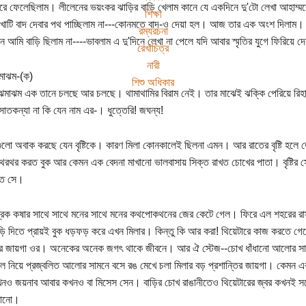
রে ফেলেছিলাম। লীলেনের ভয়ংকর ঝাড়ির বাড়ি খেলাম কানে যে একদিনে দু'টো লেখা আহাম্
শিক্ষা
খাটি বাদ দেবার পথ পাচ্ছিলাম না---কোনমতে বাদ-ও দেয়া হল। আজ তার এক অংশ দিলাম। (
রম্যরচনা
িন আমি বাড়ি ছিলাম না----ভাবলাম এ দু'দিনে লেখা না পেলে যদি আবার স্মৃতির যুগে ফিরিয়ে দে
রেখাচিত্র
নারী
ঝমাঝম-(ক)
শিশু অধিকার
মাঝম এক তানে চলছে আর চলছে। থামাথামির বিরাম নেই। তার মাঝেই ঝক্কি পেরিয়ে রিহ
। সাতকন্যা না কি যেন নাম এর-। ধুত্তেরি! জঘন্য!
গুলো অবাক করছে যেন বৃষ্টিকে। কারণ মিলা কোনকালেই ছিলনা এমন। আর রাতের বৃষ্টি হল
রথর করত বুক আর কেমন এক বেদনা মাখানো ভালবাসায় সিক্ত রাখত চোখের পাতা। বৃষ্টির স
াত সে।
 ব্রেক কষার সাথে সাথে মনের সাথে মনের কথপোকথনের জের কেটে গেল। ফিরে এল শহরের
ড়ি দিতে প্রায়ই বুক ধড়ফড় করে এখন মিলার। কিন্তু কি আর করা! থিয়েটারে কাজ করতে গেল
র জায়গা ওর। অনেকের অনেক জগৎ থাকে জীবনে। আর ঐ স্টেজ--চোখ ধাঁধানো আলোর সামন
নিয়ে প্রজ্বলিত আলোর সামনে বসে রঙ মেখে চলা মিলার বড় প্রশান্তির জায়গা। কেমন 
খনও জয়নাব আবার কখনও বা মিসেস সেন। বাড়ির চোখ রাঙানীতেও থিয়েটারের জ্বর কখনই স
ড়ানো।