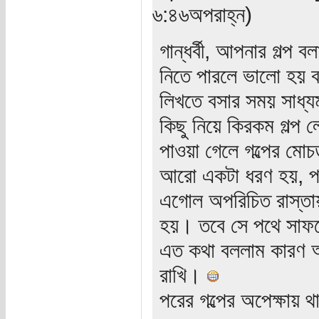
৬:৪৬অপরাহ্ন)
গান্ধর্বী, আপনার গল্প 
নিতে পারলে ভালো হয় 
লিখতে বসার সময় সাধ্য
কিছু নিয়ে কিরকম গল্প 
পাওয়া গেলে গল্পের মোচ
আরো একটা ধরণ হয়, পর
এগোল অপরিচিত রাস্তায়
হয়। তবে সে পথে সাফল
এত কথা বললাম কারণ আপ
রাখি।
পরের গল্পের অপেক্ষায় 