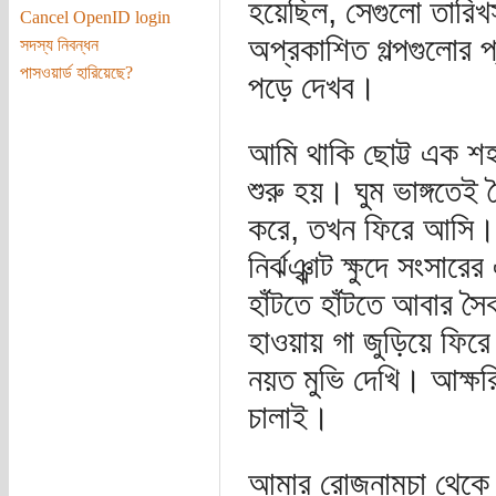
হয়েছিল, সেগুলো তার
Cancel OpenID login
অপ্রকাশিত গল্পগুলোর 
সদস্য নিবন্ধন
পাসওয়ার্ড হারিয়েছে?
পড়ে দেখব।
আমি থাকি ছোট্ট এক শ
শুরু হয়। ঘুম ভাঙ্গতেই
করে, তখন ফিরে আসি। হ
নির্ঝঞ্ঝাট ক্ষুদে সংসা
হাঁটতে হাঁটতে আবার স
হাওয়ায় গা জুড়িয়ে ফিরে
নয়ত মুভি দেখি। আক্ষরি
চালাই।
আমার রোজনামচা থেকে ভ