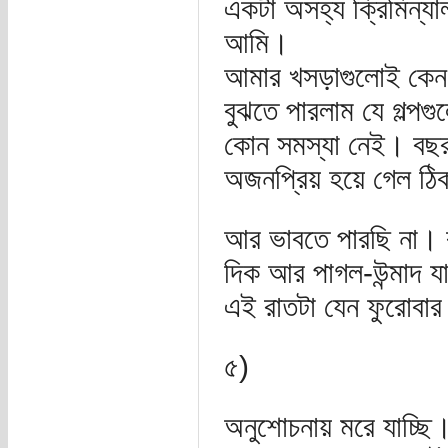
একটা অসহ্য ক্রিমিন্য
আমি।
আমার খসড়াগুলোই কেন স
বুঝতে পারলাম যে গল্প
কোন সমস্যা নেই। বছ
অজনপ্রিয় হয়ে গেল ঠিক
আর ভাবতে পারছি না। 
দিক আর পাগল-উন্মাদ যা
এই রাতটা যেন ফুরোবা
৫)
অনুশোচনায় মরে যাচ্ছি