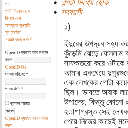
গল্পটা মিথ্যে হোক
গান
সববয়সী
গল্পটা মিথ্যে হোক
ঝিলাম-রেবা
১)
অমানুষের সুখস্মৃতি
স্বপ্নচরিত
পরচর্চা বনাম রূপচর্চা
ইঁদুরের উপদ্রব সহ্য ক
কুঁড়েমি ঝেড়ে ফেললাম 
OpenID ব্যবহার করে লগইন
করুন:
সাফশুতরো করে ওটাকে 
OpenID কি?
আমার একঘেয়ে দুপুরগু
সদস্য পরিচয়:
*
এক লেখকের গোটা কয়েক 
পাসওয়ার্ড:
*
ছিল। ভাবতে অবাক লাগ
উপাদেয়, কিন্তু কোনো 
ভুলোনা আমায়
হতাশাগ্রস্ত সেই লেখক
OpenID ব্যবহার করে লগইন
পেয়ে নিজের কাছেই মনে হ
করুন