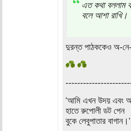
এত কথা বললাম কা
বলে আশা রাখি।
দুরন্ত পাঠককেও অ-নে-
----------------------
'আমি এখন উদয় এবং অস
হাতে রুপোলী ডট পেন
বুকে লেবুপাতার বাগান।' (প