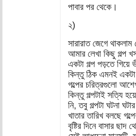
পাবার পর থেকে।
২)
সারারাত জেগে থাকলাম
আমার লেখা কিছু গল্প 
একটা গল্প পড়তে গিয়ে 
কিন্তু ঠিক এমনই একটা
গল্পের চরিত্রগুলো আশে
কিন্তু গল্পটাই সত্যি হ
নি, তবু গল্পটা ঘটনা ঘ
খাতার তারিখ বলছে গল্পে
বৃষ্টির দিনে বাসার ছা