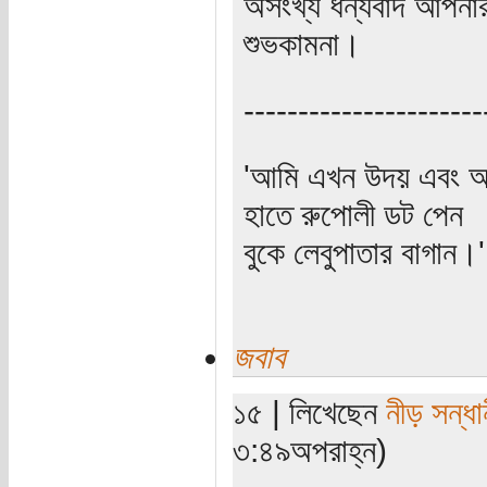
অসংখ্য ধন্যবাদ আপনার 
শুভকামনা।
----------------------
'আমি এখন উদয় এবং অস
হাতে রুপোলী ডট পেন
বুকে লেবুপাতার বাগান।' (প
জবাব
১৫ | লিখেছেন
নীড় সন্ধা
৩:৪৯অপরাহ্ন)