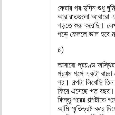
ফেরার পর দুদিন শুধু ঘ
আর রাতগুলো আবারো এক
পড়তে শুরু করেছি। লেখ
পড়ে ফেললে ভাল হবে ম
৪)
আবারো প্রচণ্ড অস্থির
প্রথম গল্পে একটা বাচ্চা
পর। গল্পটা লিখেছি তি
ফিরে এসেছে গত বছর। প
কিন্তু পরের গল্পটাতে গল
আমি স্মৃতিভ্রষ্ট করে