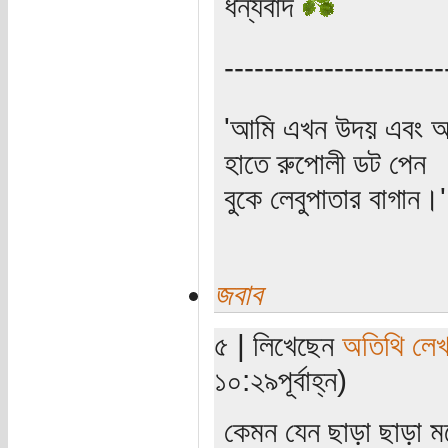
ধন্যবাদ
----------------------
'আমি এখন উদয় এবং অস
হাতে রুপোলী ডট পেন
বুকে লেবুপাতার বাগান।' (প
জবাব
৫ | লিখেছেন
অতিথি লে
১০:২৯পূর্বাহ্ন)
কেমন যেন ছাড়া ছাড়া 