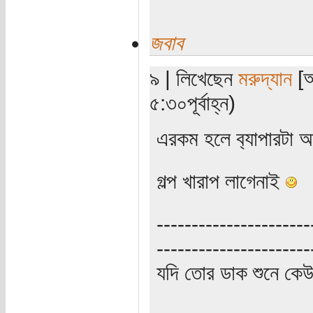
জবাব
৯ | লিখেছেন
মরুদ্যান
[অ
৫:৩০পূর্বাহ্ন)
এরকম হলে ব‌্যাপার
গল্প খারাপ লাগেনাই
----------------------
----------------------
যদি তোর ডাক শুনে কে