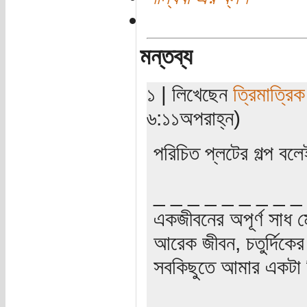
মন্তব্য
১ | লিখেছেন
ত্রিমাত্রি
৬:১১অপরাহ্ন)
পরিচিত প্লটের গল্প 
_ _ _ _ _ _ _ _ _
একজীবনের অপূর্ণ সাধ ম
আরেক জীবন, চতুর্দিকের স
সবকিছুতে আমার একটা হ