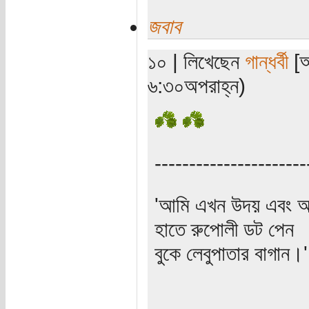
জবাব
১০ | লিখেছেন
গান্ধর্বী
[অ
৬:৩০অপরাহ্ন)
----------------------
'আমি এখন উদয় এবং অস
হাতে রুপোলী ডট পেন
বুকে লেবুপাতার বাগান।' (প