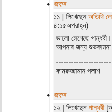
জবাব
১১ | লিখেছেন
অতিথি ল
৪:১৫অপরাহ্ন)
ভালো লেগেছে গান্ধর্বী।
আপনার জন্য শুভকামন
----------------------
কামরুজ্জামান পলাশ
জবাব
১২ | লিখেছেন
গান্ধর্বী
[অ