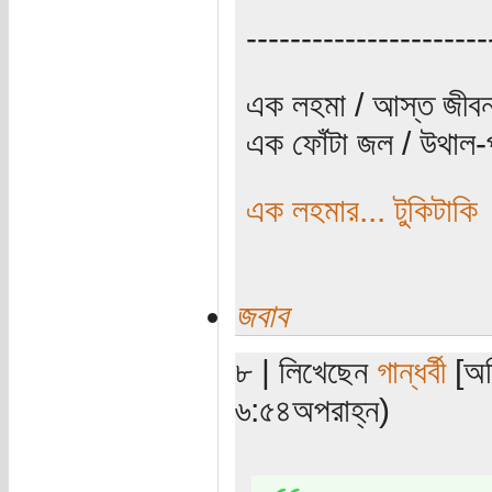
----------------------
এক লহমা / আস্ত জীবন
এক ফোঁটা জল / উথাল-প
এক লহমার... টুকিটাকি
জবাব
৮ | লিখেছেন
গান্ধর্বী
[অত
৬:৫৪অপরাহ্ন)