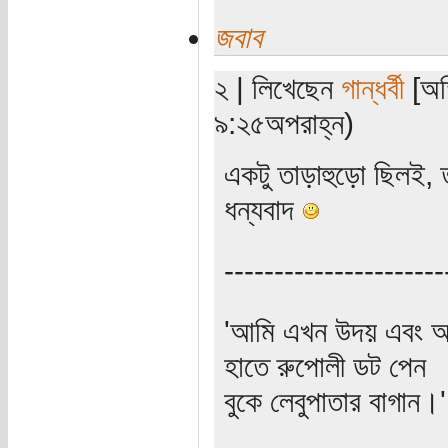
জবাব
২ | লিখেছেন
গান্ধর্বী
[অতি
৯:২৫অপরাহ্ন)
একটু তাড়াহুড়ো ছিলই,
ধন্যবাদ
----------------------
'আমি এখন উদয় এবং অস
হাতে রুপোলী ডট পেন
বুকে লেবুপাতার বাগান।' (প