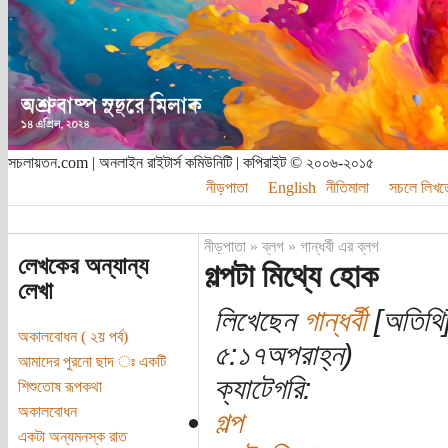
সচলায়তন.com | অনলাইন রাইটার্স কমিউনিটি | কপিরাইট © ২০০৬-২০১৫
নীড়পাতা
English
নীতিমালা
সচলে লিখত
নীড়পাতা
»
ব্লগ
»
গান্ধর্বী এর ব্লগ
লেখকের অন্যান্য
গল্পটা মিথ্যে হোক
লেখা
লিখেছেন
গান্ধর্বী
[অতিথি]
অকালবোধন ( ২য় পর্ব)
৫:১৭অপরাহ্ন)
আমাদের পুরনো ছাদ ঃ একটি
ক্যাটেগরি:
শিশুতোষ রূপকথা
অকালবোধন
গল্প
একটা অন্যমনস্ক রাত