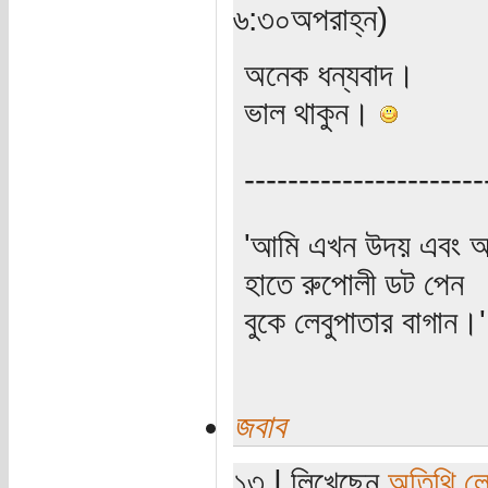
৬:৩০অপরাহ্ন)
অনেক ধন্যবাদ।
ভাল থাকুন।
----------------------
'আমি এখন উদয় এবং অস
হাতে রুপোলী ডট পেন
বুকে লেবুপাতার বাগান।' (প
জবাব
১৩ | লিখেছেন
অতিথি ল