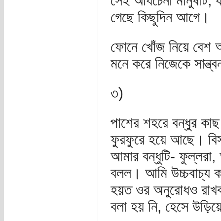
সেই আধচেনা মানুষটি, য
গেছে কিছুদিন আগে।
ফোনে খোঁজ নিয়ে বেশ অ
মনে করে নিজেকে সান্ত্
৩)
পাশের শহরে বন্ধুর কা
ফুরফুরে হয়ে আছে। বিস্
আমার বন্ধুটি- ফুল্লর
বলল। আমি উচ্চবাচ্য 
হয়ত ওর অনুরোধও রাখ
বলা হয় নি, হেসে উড়িয়