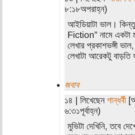
৮:১৮অপরাহ্ন)
আইডিয়াটা ভাল। কিন্
Fiction” নামে একটা 
লেখার প্রকাশভঙ্গী ভাল,
লেখাটা আরেকটু বাড়তি
জবাব
১৪ | লিখেছেন
গান্ধর্বী
[অ
৬:৩১পূর্বাহ্ন)
মুভিটা দেখিনি, তবে দ