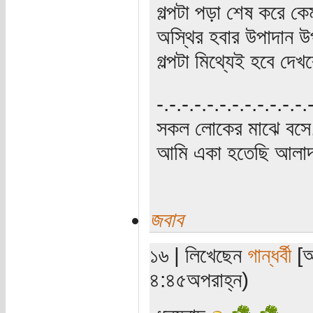
গল্পটা পড়া শেষ করে কে
অস্থির হবার উপাদান 
গল্পটা মিথ্যেই হবে দেখ
‍‌-.-.-.-.-.-.-.-.-.-.-.-
সকল লোকের মাঝে বসে,
আমি একা হতেছি আলাদা
জবাব
১৬ | লিখেছেন
গান্ধর্বী
[অ
৪:৪৫অপরাহ্ন)