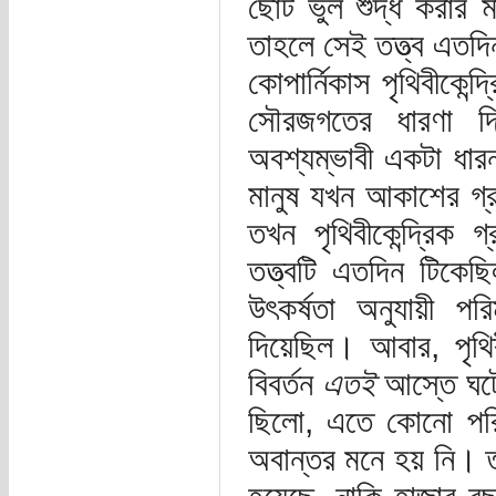
ছোট ভুল শুদ্ধ করার ম
তাহলে সেই তত্ত্ব এতদ
কোপার্নিকাস পৃথিবীকেন্দ
সৌরজগতের ধারণা দি
অবশ্যম্ভাবী একটা ধারন
মানুষ যখন আকাশের গ্র
তখন পৃথিবীকেন্দ্রিক 
তত্ত্বটি এতদিন টিকেছ
উৎকর্ষতা অনুযায়ী 
দিয়েছিল। আবার, পৃথি
বিবর্তন
এতই
আস্তে ঘটে
ছিলো, এতে কোনো পরি
অবান্তর মনে হয় নি। 