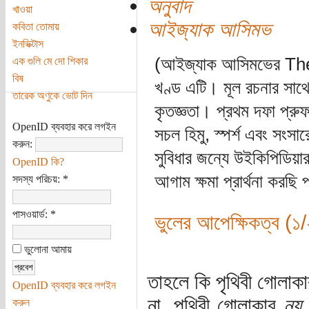
অনুবাদ
খাওয়া
আইজ্যাক আসিমভ
কবিতা তোমায়
ইনভিক্টাস
(আইজ্যাক আসিমভের The 
এক গুলি মে দো শিকার
বিষ
খণ্ড এটি। মূল রচনার সাথে
তারেক অণুকে ভোট দিন
কৃতজ্ঞতা। প্রথম দফা প্রু
OpenID ব্যবহার করে লগইন
সচল হিমু, স্পর্শ এবং সংসা
করুন:
সুবিধার জন্যে উইকিপিডিয়া
OpenID কি?
আগাম ক্ষমা প্রার্থনা করছ
সদস্য পরিচয়:
*
পাসওয়ার্ড:
*
ভুলের আপেক্ষিকত্ব (১/
ভুলোনা আমায়
তাহলে কি পৃথিবী গোলাক
OpenID ব্যবহার করে লগইন
না, পৃথিবী গোলাকার
নয়
করুন