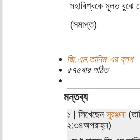
মহাবিশ্বকে মূলত বুঝে
(সমাপ্ত)
জি.এম.তানিম এর ব্লগ
৫৭৫বার পঠিত
মন্তব্য
১ | লিখেছেন
সুরঞ্জনা
(তা
২:৩৪অপরাহ্ন)