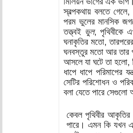
মিলিয়ন ভাগের এক ভাগ
স্বল্পকথায় বলতে গেলে
পরম ভুলের মানসিক জগ
তত্ত্বই
ভুল
, পৃথিবীকে 
ঘনাকৃতির মতো, তারপরে
ঘনবস্তুর মতো আর তার
আসলে যা ঘটে তা হলো, বি
ধাপে ধাপে পরিমাপের যন্ত
সেটির পরিশোধন ও পরিবর্
বলা যেতে পারে সেগুলো অ
কেবল পৃথিবীর আকৃতির ক
পারে। এমন কি যখন একট