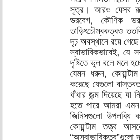
সূত্র। আরও যেসব রূপা
ভরবেগ, কৌণিক ভরবে
তাড়িৎচৌম্বকত্বও ততদি
দৃঢ় অবস্থানে রয়ে গেছ
স্বাভাবিকভাবেই, যে স
দৃষ্টিতে ভুল বলে মনে হ
যেমন ধরুন, কোয়ান্টাম
করেছে যেগুলো বাস্তবতা
ধাঁধার জন্ম দিয়েছে য
হতে পারে আমরা এমন এ
জিনিসগুলো উপলব্ধি
কোয়ান্টাম তত্ত্ব আ
“অস্বাভাবিকত্ব”গুলো দ