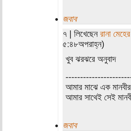
জবাব
৭ | লিখেছেন
রানা মেহের
৫:৪৮অপরাহ্ন)
খুব ঝরঝরে অনুবাদ
----------------------
আমার মাঝে এক মানবীর
আমার সাথেই সেই মানবী
জবাব