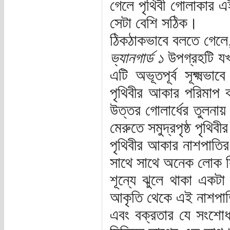
গেলে পৃথিবী গোলাকার এ
সেটা বেশি সঠিক।
ঠিকঠাকভাবে বলতে গেলে
ভ্যানগার্ড ১
উপগ্রহটি যখন
এটি অভূতপূর্ব সূক্ষ্মভা
পৃথিবীর আকার পরিমাপ কর
উত্তর গোলার্ধের তুলনায়
মেরুতে সমুদ্রপৃষ্ঠ পৃথিব
পৃথিবীর আকার নাশপাতির
সাথে সাথে অনেক লোক সিদ
শূন্যে ঝুলে থাকা একট
আকৃতি থেকে এই নাশপাতি
এবং বক্রতার যে সংশোধ