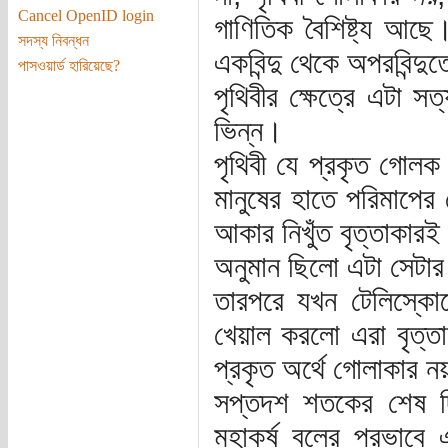
Cancel OpenID login
গাণিতিক বৈশিষ্ট্য আছে
সদস্য নিবন্ধন
একবিন্দু থেকে অপরবিন্দুতে
পাসওয়ার্ড হারিয়েছে?
পৃথিবীর ক্ষেত্রে এটা সত্
ভিন্ন।
পৃথিবী যে প্রকৃত গোল
মানুষের হাতে পরিমাপের য
আকার নিখুঁত বৃত্তাকারই 
অনুমান ছিলো এটা সেটার স
তারপরে যখন টেলিস্কো
খেয়াল করলো এরা বৃত্তা
প্রকৃত অর্থে গোলাকার ন
সপ্তদশ শতকের শেষ দ
মহাকর্ষ বলের প্রভাবে 