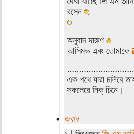
দেখা যাচ্ছে জি এম তান
বসেন
অনুবাদ দারুণ
আসিমভ এবং তোমাকে
............................
এক পথে যারা চলিবে তাহ
সকলেরে নিক্‌ চিনে।
জবাব
২ | লিখেছেন
জি.এম.তান