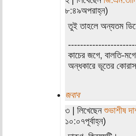
৮:৪৯অপরাহ্ন)
তুই তাহলে অন্যতম ডিফে
----------------------
কাচের জগে, বালতি-মগে,
অন্ধকারে ভূতের কোরাস, 
জবাব
৩ | লিখেছেন
শুভাশীষ দা
১০:০৭পূর্বাহ্ন)