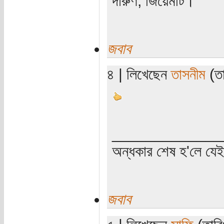
দারুণ, জিয়েমটি।
জবাব
৪ | লিখেছেন
তাসনীম
(তা
_____________
অন্ধকার শেষ হ'লে যে
জবাব