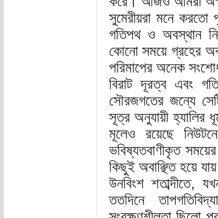
করে। আজও আমরা অক্ষ 
সুমেরীয়রা মনে করতো প
গতিপথ ও অবস্থান নির্
কোনো সময়ে গ্রহের অ
পরিমাপের অনেক সংশোধন
বিরাট দূরত্ব এবং গতির
সৌরজগতের জন্যে সেটি 
সূত্র অনুযায়ী হ্যাল
মূলেও রয়েছে নিউট
ভবিষ্যতবাণীকৃত সময়ে
কিছুই অবাঞ্ছিত হয়ে যায
উনবিংশ শতাব্দীতে, যখন
ততদিনে তাপগতিবিদ্য
সংরক্ষণশীলতা ছিলো প্র