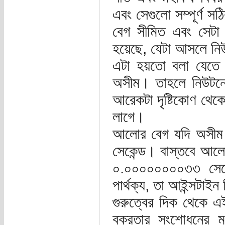
এবং সেগুলো সম্পূর্
বেগ সীমিত এবং সেটা
হয়েছে, যেটা আসলে নি
এটা হয়তো বলা যেতে 
অসীম। তাহলে নিউটনের
আরেকটা দৃষ্টিকোণ থেক
লাগে।
আলোর বেগ যদি অসীম 
সেকেন্ড। বাস্তবে আল
০.০০০০০০০০৩৩ সেক
পার্থক্য, তা আইন্সটাই
গুরুত্বের দিক থেকে এ
বক্রতার সংশোধনের 