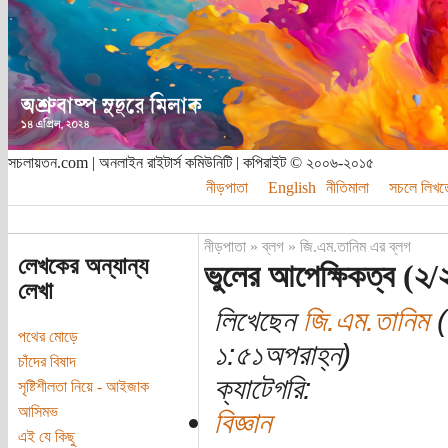
সচলায়তন.com | অনলাইন রাইটার্স কমিউনিটি | কপিরাইট © ২০০৬-২০১৫
নীড়পাতা
English
নীতিমালা
সচলে লিখত
নীড়পাতা
»
ব্লগ
»
জি.এম.তানিম এর ব্লগ
লেখকের অন্যান্য
ভুলের আপেক্ষিকত্ব (২/
লেখা
লিখেছেন
জি.এম.তানিম
(
পথের মোড়ে
১:৫১অপরাহ্ন)
চাঁদের বিষাদ
ক্যাটেগরি:
সৃষ্টিশীলতা নিয়ে - আইজাক
আসিমভ
বিজ্ঞান
এই যে কিছু