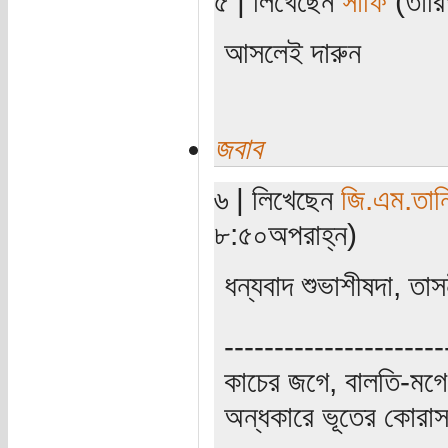
৫ | লিখেছেন
সাফি
(তারি
আসলেই দারুন
জবাব
৬ | লিখেছেন
জি.এম.তান
৮:৫০অপরাহ্ন)
ধন্যবাদ শুভাশীষদা, তা
----------------------
কাচের জগে, বালতি-মগে,
অন্ধকারে ভূতের কোরাস, 