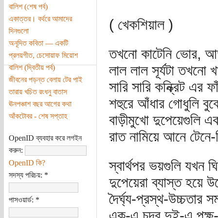
বালিশ (শেষ পর্ব)
একাত্তর। বর্থরে আমাদের
( খেকশিয়াল )
দিনগুলো
অনূদিত কবিতা — একটি
তখনো কাটেনি ভোর, আড়
প্রলয়গীত, চেসোয়াফ মিয়োশ
লাল লাল সূর্যটা তখনো খা
বালিশ (দ্বিতীয় পর্ব)
জীবনের পড়ন্ত বেলায় টের পাই
সারি সারি কন্ক্রিট এর ফা
তারায় খচিত রংধনু বাতাস
শহুরে আঁধার গোধুলি বুঝ
ঊনপঞ্চাশ বছর আগের কথা
আঁকটোবর - শেষ সপ্তাহ
বাড়ীমুখো দুপেয়েগুলি এ
রাত নামিয়ে আনে টেনে
OpenID ব্যবহার করে লগইন
করুন:
স্বার্থপর ভয়গুলি যখন ঘ
OpenID কি?
সদস্য পরিচয়:
*
দুপেয়েরা ব্যাস্ত হয়ে উ
দৈর্ঘ্য-প্রস্থ-উচ্চতার
পাসওয়ার্ড:
*
এক-এ চন্দ্র দুই-এ পক্ষ