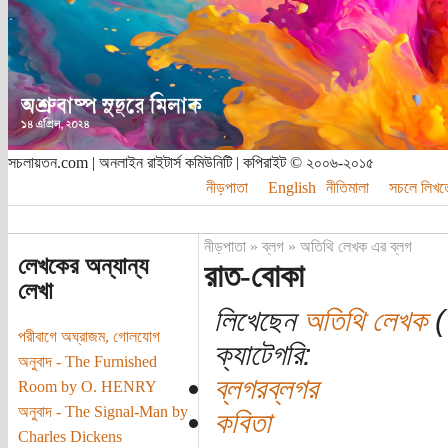
সচলায়তন.com | অনলাইন রাইটার্স কমিউনিটি | কপিরাইট © ২০০৬-২০১৫
নীড়পাতা
English
নীতিমালা
সচলে লিখত
নীড়পাতা
»
ব্লগ
»
অতিথি লেখক এর ব্লগ
লেখকের অন্যান্য
রাত-বোকা
লেখা
লিখেছেন
অতিথি লেখক
(
পরীবাগে অঘ্রাজম, গোলযোগ
ক্যাটেগরি:
অনুবাদ - The Furnished
ব্লগরব্লগর
Room by O. HENRY
অনুবাদ - The Signal-Man by
কবিতা
Charles Dickens