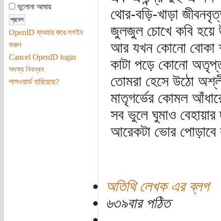
ভুলোনা আমায়
থোর-বড়ি-খাড়া জীবনবৃত্
জুলজুল চোখে কবি হয়ে 
OpenID ব্যবহার করে লগইন
আর যখন কোনো বোকা শহ
করুন
Cancel OpenID login
কাটা পড়ে কোনো অতৃপ্
সদস্য নিবন্ধন
তোমরা হেসে উঠো অশ্ল
পাসওয়ার্ড হারিয়েছে?
মাতৃগর্ভের কোমল আঁধার
সব ভুলে ঘুমাও বেহায়ার
আরেকটা ভোর পোড়াবে 
অতিথি লেখক এর ব্লগ
৬৩৯বার পঠিত