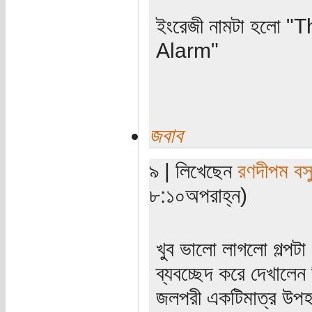
ইংরেজী নামটা হলো 
Alarm"
জবাব
৯ | লিখেছেন
রণদীপম বস
৮:১০অপরাহ্ন)
খুব ভালো লাগলো গল্প
ব্যবচ্ছেদ করে দেখালেন
জলপরী একটিমাত্র উপহা