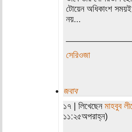
টোয়েন অধিকাংশ সময়ই চ
নয়...
_____________
সেরিওজা
জবাব
১৭ | লিখেছেন
মাহবুব লী
১১:২৫অপরাহ্ন)