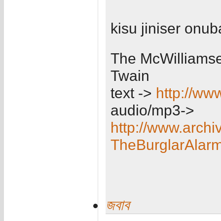
kisu jiniser onub
The McWilliamse
Twain
text ->
http://ww
audio/mp3->
http://www.archi
TheBurglarAlar
জবাব