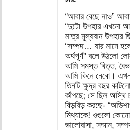
“আবার বেছে নাও” আবা
“দুটো উপহার এখনো আছ
মাত্র মূল্যবান উপহার
“সম্পদ… যার মানে হলো
অর্থপূর্ণ” বলে উঠলো 
আমি সমস্ত বিত্ত, বৈভব, 
আমি কিনে নেবো। এখন 
তিনটি ক্ষুদ্র বছর কা
কাঁপছে; সে ছিল অস্থি চ
বিড়বিড় করছে- “অভিশা
মিথ্যাকে! ওগুলো কোনো
ভালোবাসা, সম্মান, সম্প