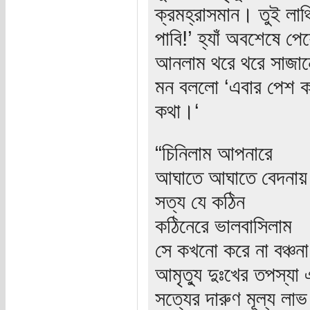
ক্রমহ্রাসমান। তুই লাঞ
পাবি!’ হ্যাঁ অবশেষে প
আনলাম থরে থরে সাজান
মন বললো ‘এবার পেশ কর
কথা।‘
“চিনিলাম আপনারে
আঘাতে আঘাতে বেদনায় 
সত্য যে কঠিন
কঠিনেরে ভালবাসিলাম
সে কখনো করে না বঞ্চনা
আমৃত্যু দুঃখের তপস্যা
সত্যের দারুণ মূল্য লাভ