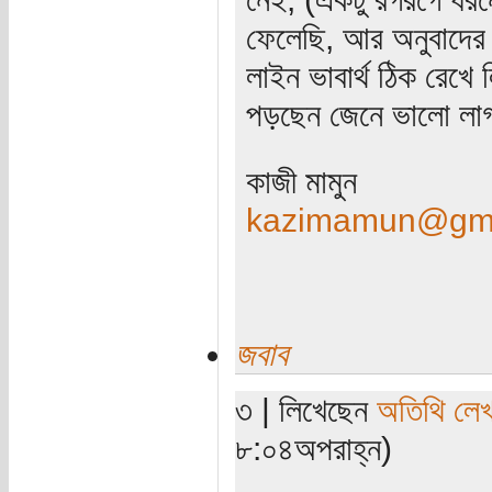
ফেলেছি, আর অনুবাদের ক
লাইন ভাবার্থ ঠিক রেখ
পড়ছেন জেনে ভালো লা
কাজী মামুন
kazimamun@gma
জবাব
৩ | লিখেছেন
অতিথি লে
৮:০৪অপরাহ্ন)