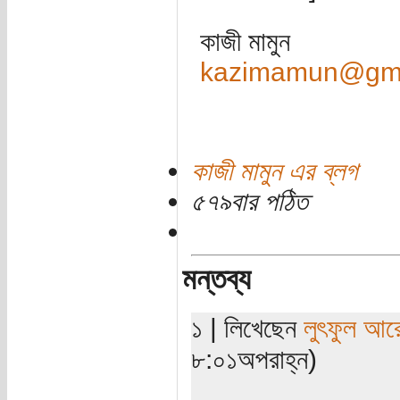
কাজী মামুন
kazimamun@gma
কাজী মামুন এর ব্লগ
৫৭৯বার পঠিত
মন্তব্য
১ | লিখেছেন
লুৎফুল আর
৮:০১অপরাহ্ন)