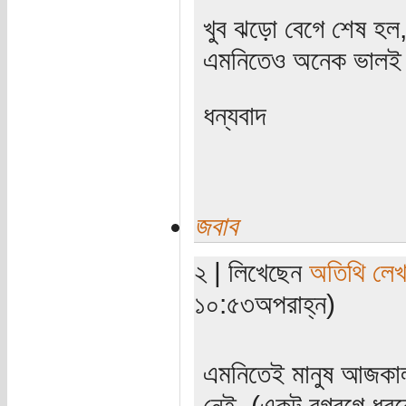
খুব ঝড়ো বেগে শেষ হ
এমনিতেও অনেক ভালই
ধন্যবাদ
জবাব
২ | লিখেছেন
অতিথি লে
১০:৫৩অপরাহ্ন)
এমনিতেই মানুষ আজকাল 
নেই, (একটু রগরগে ধরন