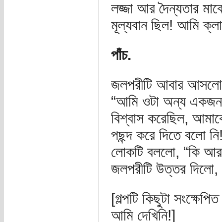
লজ্জা আর দৈন্যতার ম
মূল্যবান ছিল! আমি ক্লা
পাঁচ.
জলপরীটি আবার আসলো, চ
“আমি ওটা অন্য একজনকে
বিশ্বাস করেছিল, আমা
পছন্দ করে দিতে বলো নি
লোকটি বললো, “কি আর
জলপরীটি উত্তর দিলো, “
[গল্পটি কিছুটা সংক্ষেপ
আমি দেখিনি!]