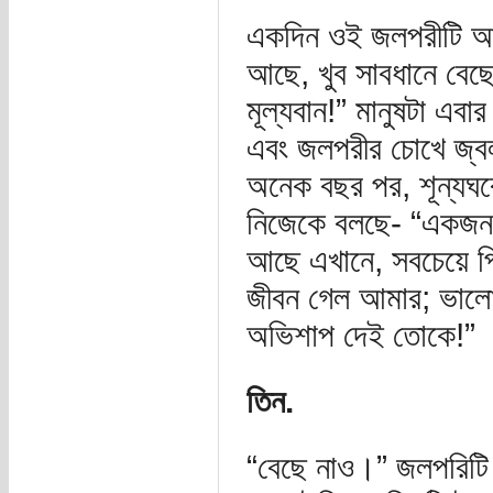
একদিন ওই জলপরীটি আ
আছে, খুব সাবধানে বে
মূল্যবান!” মানুষটা এবা
এবং জলপরীর চোখে জ্ব
অনেক বছর পর, শূন্যঘ
নিজেকে বলছে- “একজন 
আছে এখানে, সবচেয়ে প্
জীবন গেল আমার; ভালো
অভিশাপ দেই তোকে!”
তিন.
“বেছে নাও।” জলপরিটি 