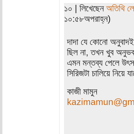
১০ | লিখেছেন
অতিথি ল
১০:৫৮অপরাহ্ন)
দাদা যে কোনো অনুবাদই 
ছিল না, তখন খুব অনুভ
এমন মন্তব্য পেলে উৎ
সিরিজটা চালিয়ে নিয়ে য
কাজী মামুন
kazimamun@gma