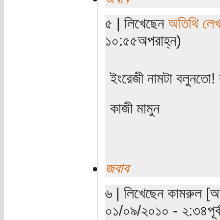
৫ | লিখেছেন
অতিথি লে
১০:৫৫অপরাহ্ন)
ইংরেজী নামটা বলুনতো!
কাজী মামুন
জবাব
৬ | লিখেছেন কামরুল [অত
০১/০৯/২০১০ - ২:৩৪পূর্ব