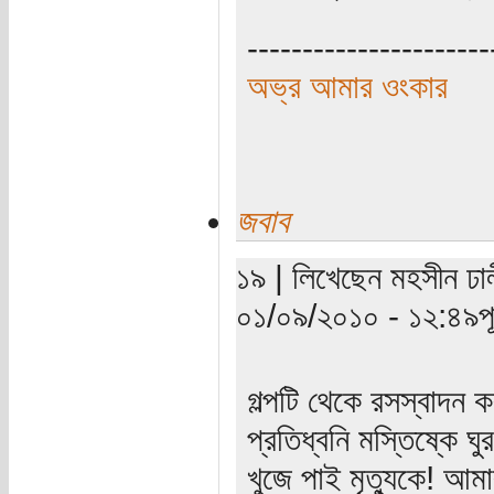
----------------------
অভ্র আমার ওংকার
জবাব
১৯ | লিখেছেন মহসীন ঢাল
০১/০৯/২০১০ - ১২:৪৯পূর্
গল্পটি থেকে রসস্বাদন 
প্রতিধ্বনি মস্তিষ্কে ঘুর
খুজে পাই মৃত্যুকে! আম