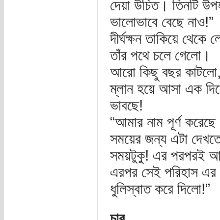
দেয়া উচিত। তিনটি উপহ
ভালোভাবে বেছে নাও!”
দীর্ঘক্ষন তাকিয়ে থেকে 
তাঁর পথে চলে গেলো।
আরো কিছু বছর কাটলো,
ম্লান হয়ে আসা এক দি
ভাবছে!
“আমার নাম পূর্ণ করেছে
সময়ের জন্য এটা দেখতে
সময়টুকু! এর পরপরই আসল
এরপর সেই পরিহাস এর প
ধুলিস্বাত করে দিলো!”
চার.