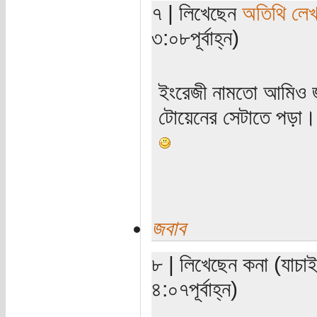
৭ | লিখেছেন
অতিথি লে
৩:০৮পূর্বাহ্ন)
ইংরেজী নামতো আমিও জা
টোয়েনের সেটাতে পড়া।
জবাব
৮ | লিখেছেন কনা (যাচা
৪:০৭পূর্বাহ্ন)