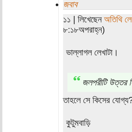
জবাব
১১ | লিখেছেন
অতিথি ল
৮:১৮অপরাহ্ন)
ভাল্লাগল লেখাটা।
জলপরীটি উত্তর দি
তাহলে সে কিসের যোগ্
কুটুমবাড়ি