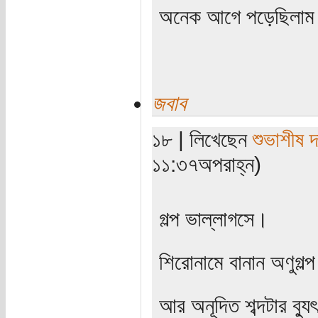
অনেক আগে পড়েছিলাম 
জবাব
১৮ | লিখেছেন
শুভাশীষ 
১১:৩৭অপরাহ্ন)
গল্প ভাল্লাগসে।
শিরোনামে বানান অণুগল্
আর অনূদিত শব্দটার ব্যু