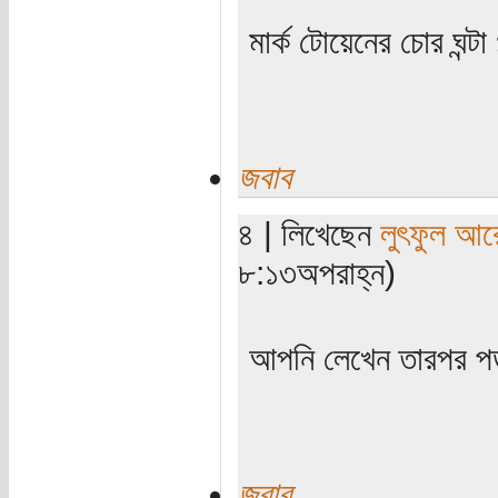
মার্ক টোয়েনের চোর ঘন্ট
জবাব
৪ | লিখেছেন
লুৎফুল আর
৮:১৩অপরাহ্ন)
আপনি লেখেন তারপর প
জবাব