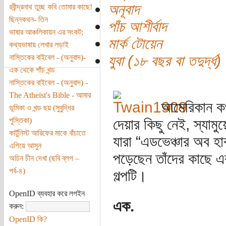
অনূবাদ
রবীন্দ্রনাথ তুচ্ছ কবি তোমার কাছে!
ছিন্নকথন- তিন
পাঁচ আশীর্বাদ
ভাষার আঞ্চলিকায়ন এর সংকট;
মার্ক টোয়েন
কথ্যভাষায় লেখার লড়াই
যুবা (১৮ বছর বা তদুর্দ্ধ)
নাস্তিকের বাইবেল - (অনুবাদ)-
এক থেকে পাঁচ খন্ড
নাস্তিকের বাইবেল - (অনুবাদ) -
The Atheist's Bible - আমার
আমেরিকান কথা
ভূমিকা ও খন্ড ছয় (সুবুদ্ধির
পুস্তিকা)
দেয়ার কিছু নেই, স্যামুয়
কার্টুনিস্ট আরিফের মাকে বাঁচাতে
যারা “এডভেঞ্চার অব হ
এগিয়ে আসুন
পড়েছেন তাঁদের কাছে 
অচিন চীন দেখা (ছবি ব্লগ –
পর্ব-৪)
গল্পটি।
OpenID ব্যবহার করে লগইন
এক.
করুন:
OpenID কি?