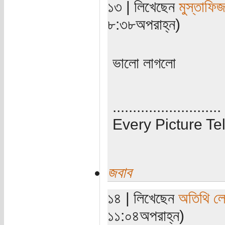
১৩ | লিখেছেন
মুস্তাফি
৮:৩৮অপরাহ্ন)
ভালো লাগলো
...........................
Every Picture Tel
জবাব
১৪ | লিখেছেন
অতিথি ল
১১:০৪অপরাহ্ন)