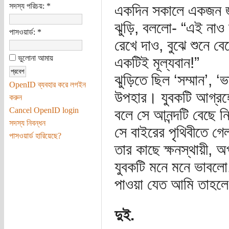
সদস্য পরিচয়:
*
একদিন সকালে একজন জল
ঝুড়ি, বললো- “এই নাও 
পাসওয়ার্ড:
*
রেখে দাও, বুঝে শুনে ব
ভুলোনা আমায়
একটিই মূল্যবান!”
ঝুড়িতে ছিল ‘সম্মান’, ‘ভ
OpenID ব্যবহার করে লগইন
উপহার। যুবকটি আগ্রহে
করুন
Cancel OpenID login
বলে সে আনন্দটি বেছে 
সদস্য নিবন্ধন
সে বাইরের পৃথিবীতে গ
পাসওয়ার্ড হারিয়েছে?
তার কাছে ক্ষনস্থায়ী, 
যুবকটি মনে মনে ভাবলো
পাওয়া যেত আমি তাহলে খ
দুই.