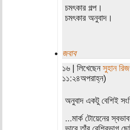
চমৎকার গল্প।
চমৎকার অনুবাদ।
জবাব
১৬ | লিখেছেন
সুহান রি
১১:২৪অপরাহ্ন)
অনুবাদ একটু বেশিই সংক
...মার্ক টোয়েনের স্বভ
ভাবে তাঁর বেশিরভাগ ছো