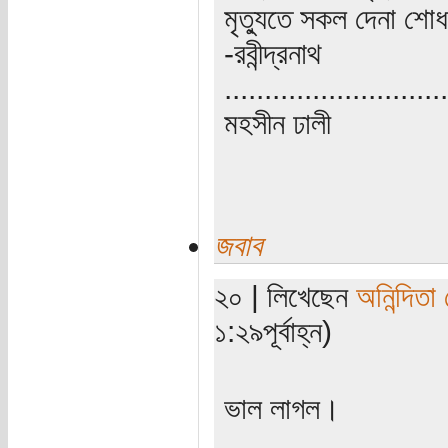
মৃত্যুতে সকল দেনা শোধ 
-রবীন্দ্রনাথ
............................
মহসীন ঢালী
জবাব
২০ | লিখেছেন
অনিন্দিতা 
১:২৯পূর্বাহ্ন)
ভাল লাগল।