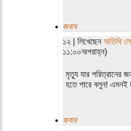
জবাব
১২ | লিখেছেন
অতিথি ল
১১:০০অপরাহ্ন)
মৃত্যু যার পরিত্রানের
হতে পারে বলুন! এমনই 
জবাব