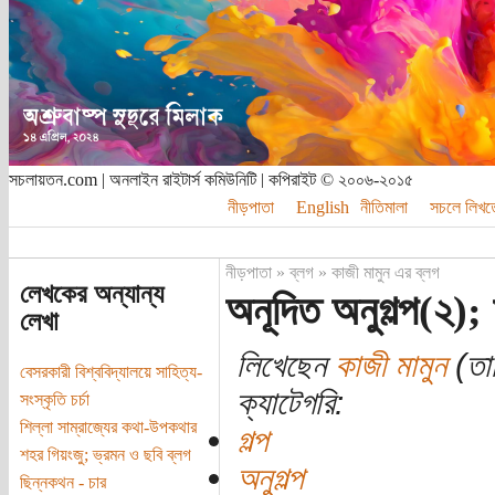
সচলায়তন.com | অনলাইন রাইটার্স কমিউনিটি | কপিরাইট © ২০০৬-২০১৫
নীড়পাতা
English
নীতিমালা
সচলে লিখত
নীড়পাতা
»
ব্লগ
»
কাজী মামুন এর ব্লগ
লেখকের অন্যান্য
অনূদিত অনুগল্প(২); 
লেখা
লিখেছেন
কাজী মামুন
(তার
বেসরকারী বিশ্ববিদ্যালয়ে সাহিত্য-
ক্যাটেগরি:
সংস্কৃতি চর্চা
শিল্লা সাম্রাজ্যের কথা-উপকথার
গল্প
শহর গিয়ংজু; ভ্রমন ও ছবি ব্লগ
অনুগল্প
ছিন্নকথন - চার