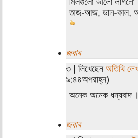
মিলগুলো ভালো লাগলো
তাজ-আজ, ডাল-কাল, 
জবাব
৩ | লিখেছেন
অতিথি লে
৯:৪৪অপরাহ্ন)
অনেক অনেক ধন্যবাদ 
জবাব