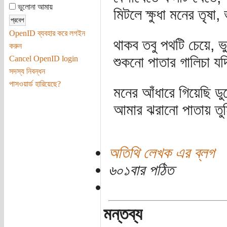
ভুলোনা আমায়
মিটলে ক্ষুধা মনের তৃষা
OpenID ব্যবহার করে লগইন
থাকব তবু পথটি চেয়ে,
করুন
শুকনো পাতার গালিচা 
Cancel OpenID login
সদস্য নিবন্ধন
পাসওয়ার্ড হারিয়েছে?
মনের আঁধারে গিয়েছি ড
আমার ঝরানো পাতায় তু
অতিথি লেখক এর ব্লগ
৬০১বার পঠিত
মন্তব্য