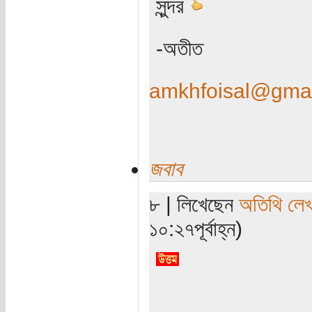
সুন্দর
-অতীত
amkhfoisal@gma
জবাব
৮ | লিখেছেন
অতিথি লে
১০:২৭পূর্বাহ্ন)