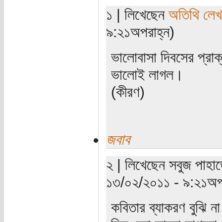
১ | লিখেছেন
অতিথি লে
৯:২১অপরাহ্ন)
ভালোবাসা দিবসের প্রাক
ভালোই লাগল।
(কীরণ)
জবাব
২ | লিখেছেন সবুজ পাহাড়
১৩/০২/২০১১ - ৯:২১অপর
কবিতার ব্যাকরণ বুঝি ন