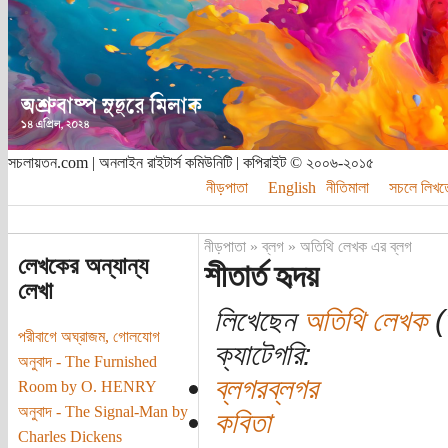
সচলায়তন.com | অনলাইন রাইটার্স কমিউনিটি | কপিরাইট © ২০০৬-২০১৫
নীড়পাতা
English
নীতিমালা
সচলে লিখত
নীড়পাতা
»
ব্লগ
»
অতিথি লেখক এর ব্লগ
লেখকের অন্যান্য
শীতার্ত হৃদয়
লেখা
লিখেছেন
অতিথি লেখক
(
পরীবাগে অঘ্রাজম, গোলযোগ
ক্যাটেগরি:
অনুবাদ - The Furnished
ব্লগরব্লগর
Room by O. HENRY
অনুবাদ - The Signal-Man by
কবিতা
Charles Dickens