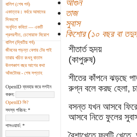
আগুন
বালিশ (শেষ পর্ব)
তাজ
একাত্তর। বর্থরে আমাদের
দিনগুলো
সুবাস
অনূদিত কবিতা — একটি
কিশোর (১০ বছর বা তদুর্দ
প্রলয়গীত, চেসোয়াফ মিয়োশ
বালিশ (দ্বিতীয় পর্ব)
শীতার্ত হৃদয়
জীবনের পড়ন্ত বেলায় টের পাই
(কাপুরুষ)
তারায় খচিত রংধনু বাতাস
ঊনপঞ্চাশ বছর আগের কথা
আঁকটোবর - শেষ সপ্তাহ
শীতের কাঁপনে ঝড়ছে প
রুগ্ন বলে করছ হেলা,
OpenID ব্যবহার করে লগইন
করুন:
OpenID কি?
বসন্ত যখন আসবে ফিরে,
সদস্য পরিচয়:
*
আসবে নিতে ফুলের সুবা
পাসওয়ার্ড:
*
বৈশাখেতে ফলটি খেতে, 