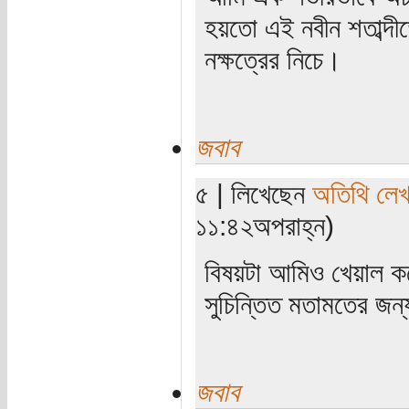
হয়তো এই নবীন শতাব্দী
নক্ষত্রের নিচে।
জবাব
৫ | লিখেছেন
অতিথি লে
১১:৪২অপরাহ্ন)
বিষয়টা আমিও খেয়াল কর
সুচিন্তিত মতামতের জন
জবাব