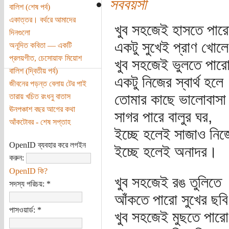
সববয়সী
বালিশ (শেষ পর্ব)
একাত্তর। বর্থরে আমাদের
খুব সহজেই হাসতে পার
দিনগুলো
একটু সুখেই প্রাণ খোলে
অনূদিত কবিতা — একটি
প্রলয়গীত, চেসোয়াফ মিয়োশ
খুব সহজেই ভুলতে পার
বালিশ (দ্বিতীয় পর্ব)
একটু নিজের স্বার্থ হলে
জীবনের পড়ন্ত বেলায় টের পাই
তোমার কাছে ভালোবাসা
তারায় খচিত রংধনু বাতাস
ঊনপঞ্চাশ বছর আগের কথা
সাগর পারে বালুর ঘর,
আঁকটোবর - শেষ সপ্তাহ
ইচ্ছে হলেই সাজাও নিজ
OpenID ব্যবহার করে লগইন
ইচ্ছে হলেই অনাদর।
করুন:
OpenID কি?
খুব সহজেই রঙ তুলিতে
সদস্য পরিচয়:
*
আঁকতে পারো সুখের ছব
পাসওয়ার্ড:
*
খুব সহজেই মুছতে পারো