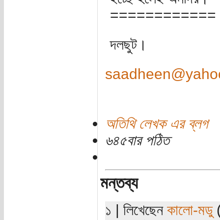
============
দলছুট।
saadheen@yaho
অতিথি লেখক এর ব্লগ
৬৪৫বার পঠিত
মন্তব্য
১ | লিখেছেন
কালো-মডু
(