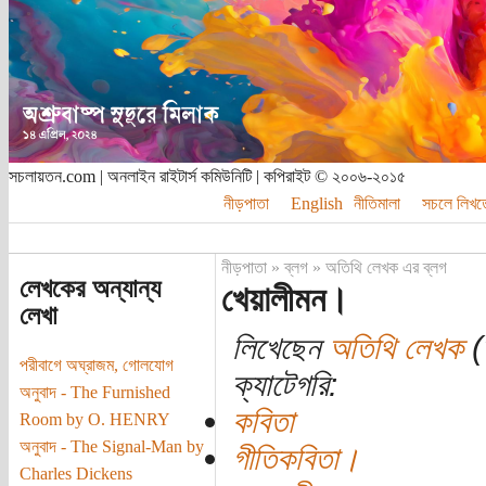
সচলায়তন.com | অনলাইন রাইটার্স কমিউনিটি | কপিরাইট © ২০০৬-২০১৫
নীড়পাতা
English
নীতিমালা
সচলে লিখত
নীড়পাতা
»
ব্লগ
»
অতিথি লেখক এর ব্লগ
লেখকের অন্যান্য
খেয়ালীমন।
লেখা
লিখেছেন
অতিথি লেখক
(ত
পরীবাগে অঘ্রাজম, গোলযোগ
ক্যাটেগরি:
অনুবাদ - The Furnished
কবিতা
Room by O. HENRY
অনুবাদ - The Signal-Man by
গীতিকবিতা।
Charles Dickens