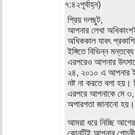
৭:৪২পূর্বাহ্ন)
প্রিয় দলছুট,
আপনার লেখা অধিকাংশই
অধিককাল যাবৎ প্রকাশ
ইঙ্গিতে বিভিন্ন মন্ত
এরপরেও আপনার উৎসাহে
২৪, ২০১০ এ আপনার ই
নষ্ট না করতে বলা হয়। 
এরপরে আপনাকে মে ৩,
অপারগতা জানানো হয়।
আমরা ধরে নিচ্ছি আগের
কোনটিই আপনার গোচরীভ