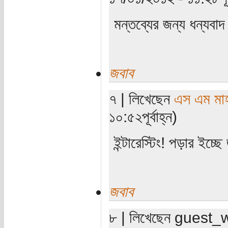
মন্তব্যের জন্য ধন্যবা
জবাব
৭ | লিখেছেন
এস এম মাহব
১০:৫২পূর্বাহ্ন)
ইন্টারেস্টিং! পড়ার ইচ্ছ
জবাব
৮ | লিখেছেন guest_wri