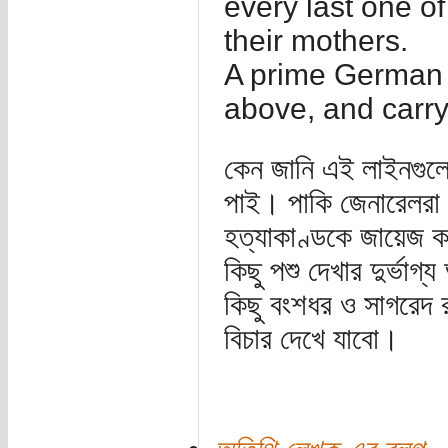
every last one o
their mothers.
A prime German 
above, and carry
কেন জানি এই লাইনগুল
পাই। পাকি জেনারেলরা 
হত্যাকাণ্ডকে জায়েজ কর
কিছু পশু দেখার দুর্ভা
কিছু বংশধর ও সাগরেদ 
বিচার দেখে যাবো।