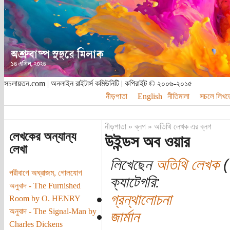
সচলায়তন.com | অনলাইন রাইটার্স কমিউনিটি | কপিরাইট © ২০০৬-২০১৫
নীড়পাতা
English
নীতিমালা
সচলে লিখত
নীড়পাতা
»
ব্লগ
»
অতিথি লেখক এর ব্লগ
লেখকের অন্যান্য
উইন্ডস অব ওয়ার
লেখা
লিখেছেন
অতিথি লেখক
(ত
পরীবাগে অঘ্রাজম, গোলযোগ
ক্যাটেগরি:
অনুবাদ - The Furnished
গ্রন্থালোচনা
Room by O. HENRY
অনুবাদ - The Signal-Man by
জার্মান
Charles Dickens