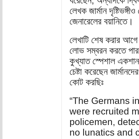
ধরেছেন, অন্যদিকে দ্বিধা
লেখক জার্মান দৃষ্টিভঙ্
জেনারেলের বয়ানিতে।
লেখাটি শেষ করার আগে উ
লোভ সম্বরন করতে পারল
কুখ্যাত স্পেশাল একশা
চেষ্টা করেছেন জার্মা
কোট করছিঃ
“The Germans in 
were recruited ma
policemen, detect
no lunatics and 