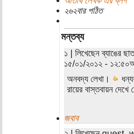
অতিথি লেখক এর ব্লগ
২৬২বার পঠিত
মন্তব্য
১ | লিখেছেন ব্যাঙের ছাত
১৫/০১/২০১২ - ১২:৫০অ
অনবদ্য লেখা।
ধন্য
রায়ের বাস্তবায়ন দেখে
জবাব
২ | লিখেছেন guest_wri