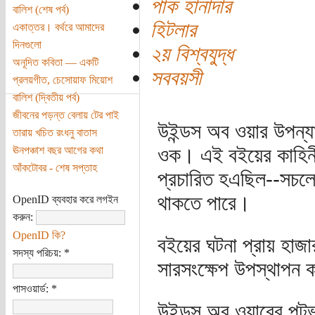
পাক হানাদার
বালিশ (শেষ পর্ব)
হিটলার
একাত্তর। বর্থরে আমাদের
দিনগুলো
২য় বিশ্বযুদ্ধ
অনূদিত কবিতা — একটি
সববয়সী
প্রলয়গীত, চেসোয়াফ মিয়োশ
বালিশ (দ্বিতীয় পর্ব)
জীবনের পড়ন্ত বেলায় টের পাই
উইন্ডস অব ওয়ার উপন্
তারায় খচিত রংধনু বাতাস
ওক। এই বইয়ের কাহিনী
ঊনপঞ্চাশ বছর আগের কথা
আঁকটোবর - শেষ সপ্তাহ
প্রচারিত হএছিল--সচল
থাকতে পারে।
OpenID ব্যবহার করে লগইন
করুন:
OpenID কি?
বইয়ের ঘটনা প্রায় হাজার 
সদস্য পরিচয়:
*
সারসংক্ষেপ উপস্থাপন 
পাসওয়ার্ড:
*
উইন্ডস অব ওয়ারের পটভূম