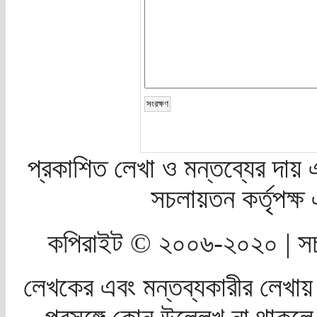
প্রকাশিত লেখা ও মন্তব্যের দায় 
সচলায়তন কর্তৃপক্
কপিরাইট © ২০০৬-২০২০ | সচ
লেখকের এবং মন্তব্যকারীর লেখায়