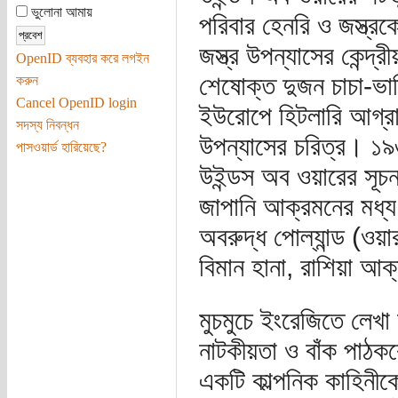
ভুলোনা আমায়
পরিবার হেনরি ও জস্ত্র
জস্ত্র উপন্যাসের কেন্দ
OpenID ব্যবহার করে লগইন
শেষোক্ত দুজন চাচা-ভা
করুন
Cancel OpenID login
ইউরোপে হিটলারি আগ্র
সদস্য নিবন্ধন
উপন্যাসের চরিত্র। ১৯৩৮
পাসওয়ার্ড হারিয়েছে?
উইন্ডস অব ওয়ারের সূচন
জাপানি আক্রমনের মধ্য
অবরুদ্ধ পোল্যান্ড (ওয়ার
বিমান হানা, রাশিয়া আক
মুচমুচে ইংরেজিতে লেখ
নাটকীয়তা ও বাঁক পাঠকক
একটি কাল্পনিক কাহিনী