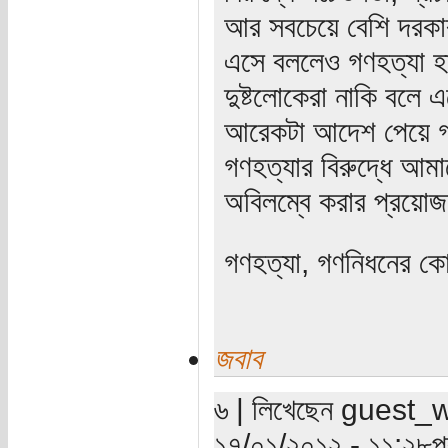
আর সবচেয়ে বেশি দরকার 
এসে বললেও গণহত্যা হ
দুষ্টলোকেরা নাকি বল
আরেকটা আদেশ পেয়ে গণহ
গণহত্যার বিরুদ্ধে আমা
অবিলম্বে করার প্রয়ে
গণহত্যা, গণনিধনের কে
জবাব
৬ | লিখেছেন guest_wri
১৭/০১/২০১২ - ১১:২৮পূর্