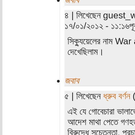
৪ | লিখেছেন guest_wri
১৭/০১/২০১২ - ১১:১৬পূর্ব
সিক্যুয়েলের নাম W
দেখেছিলাম।
জবাব
৫ | লিখেছেন
ধ্রুব বর্ণন
(
এই যে গোবেচারা ভালাভে
আদেশ মাথা পেতে গণহত্
বিরুদ্ধে সচেতনতা, প্র