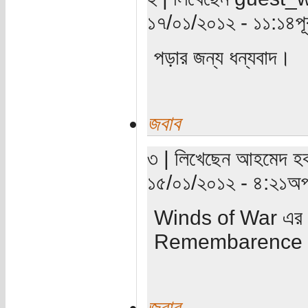
১৭/০১/২০১২ - ১১:১৪পূর্ব
পড়ার জন্য ধন্যবাদ।
জবাব
৩ | লিখেছেন আহমেদ হক 
১৫/০১/২০১২ - ৪:২১অপর
Winds of War এর 
Remembarence of 
জবাব