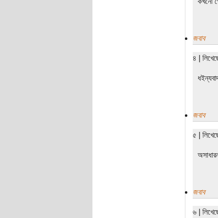
কখনো গোধ
জবাব
৪ | লিখে
ধইন্যবা
জবাব
৫ | লিখেছ
অসাধার
জবাব
৬ | লিখে