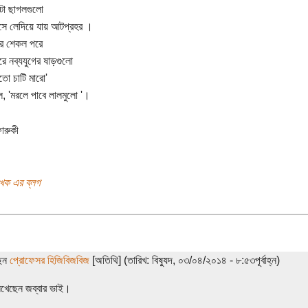
টা ছাগলগুলো
্বাসে লেদিয়ে যায় আটপ্রহর ।
ের শেকল পরে
রে নব্যযুগের ষাড়গুলো
তো চাটি মারো'
ে, 'মরলে পাবে লালমুলো '।
ারুকী
খক এর ব্লগ
ছেন
প্রোফেসর হিজিবিজবিজ
[অতিথি] (তারিখ: বিষ্যুদ, ০৩/০৪/২০১৪ - ৮:৫৩পূর্বাহ্ন)
িখেছেন জব্বার ভাই।