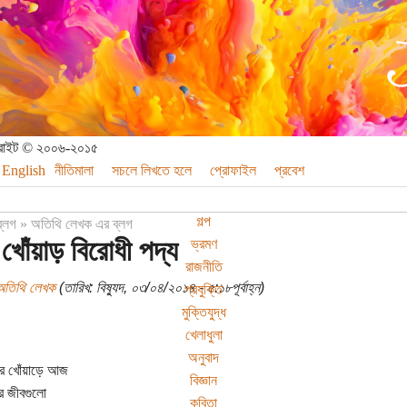
পিরাইট © ২০০৬-২০১৫
English
নীতিমালা
সচলে লিখতে হলে
প্রোফাইল
প্রবেশ
গল্প
ব্লগ
»
অতিথি লেখক এর ব্লগ
খোঁয়াড় বিরোধী পদ্য
ভ্রমণ
রাজনীতি
অতিথি লেখক
(তারিখ: বিষ্যুদ, ০৩/০৪/২০১৪ - ৫:১৮পূর্বাহ্ন)
প্রযুক্তি
মুক্তিযুদ্ধ
খেলাধুলা
অনুবাদ
ের খোঁয়াড়ে আজ
বিজ্ঞান
ের জীবগুলো
কবিতা