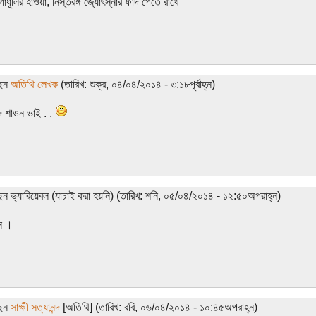
ূলির হাওয়া, নিস্তরঙ্গ জ্যোৎস্নার ফাঁদ পেতে রাখে
ছেন
অতিথি লেখক
(তারিখ: শুক্র, ০৪/০৪/২০১৪ - ৩:১৮পূর্বাহ্ন)
দ শাওন ভাই . .
েন ভ্যারিয়েবল (যাচাই করা হয়নি) (তারিখ: শনি, ০৫/০৪/২০১৪ - ১২:৫০অপরাহ্ন)
ন ।
ছেন
সাক্ষী সত্যানন্দ
[অতিথি] (তারিখ: রবি, ০৬/০৪/২০১৪ - ১০:৪৫অপরাহ্ন)