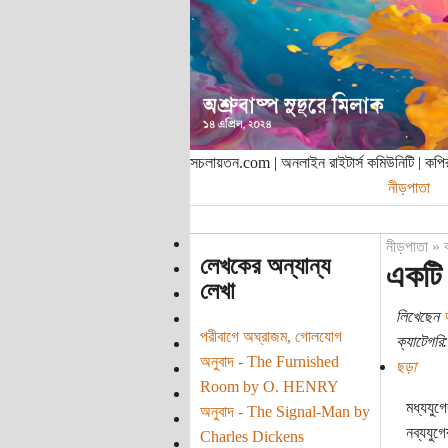
সচলায়তন.com | অনলাইন রাইটার্স কমিউনিটি | ক
নীড়পাতা
নীড়পাতা
»
লেখকের অন্যান্য
একটি 
লেখা
লিখেছেন
পরীবাগে অঘ্রাজম, গোলযোগ
ক্যাটেগরি:
অনুবাদ - The Furnished
ছড়া
Room by O. HENRY
মধ্যযুগ
অনুবাদ - The Signal-Man by
নব্যযুগ
Charles Dickens