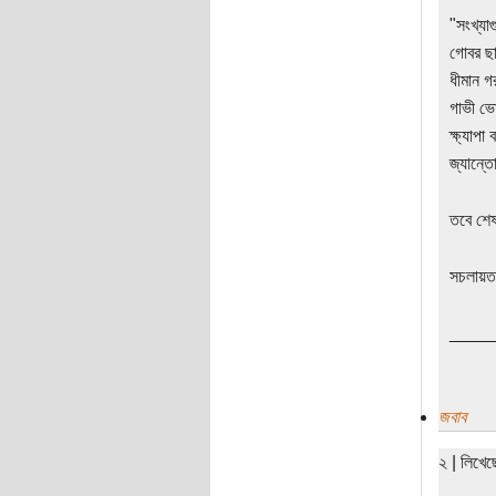
"সংখ্যাগ
গোবর ছ
ধীমান গ
গাভী ভো
ক্ষ্যাপা 
জ্যান্ত
তবে শে
সচলায়ত
____
জবাব
২ | লিখে