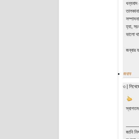
ধন্যবাদ
তালকানা
সম্পাদন
হ্যা, স
ভালো থ
জব্বার ফ
জবাব
৩ | লিখে
স্বাগতম
____
জানি নি