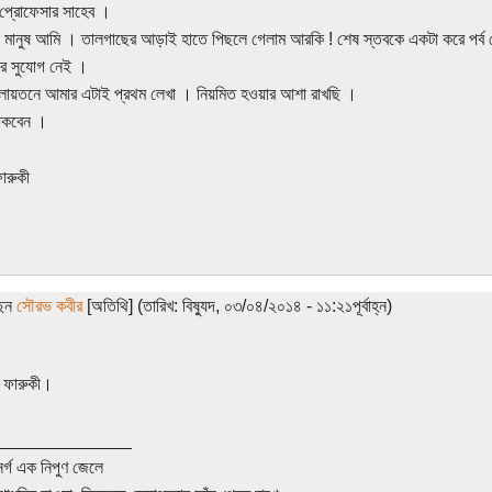
 প্রোফেসার সাহেব ।
 মানুষ আমি । তালগাছের আড়াই হাতে পিছলে গেলাম আরকি ! শেষ স্তবকে একটা করে পর্ব
ার সুযোগ নেই ।
চলায়তনে আমার এটাই প্রথম লেখা । নিয়মিত হওয়ার আশা রাখছি ।
াকবেন ।
ারুকী
ছেন
সৌরভ কবীর
[অতিথি] (তারিখ: বিষ্যুদ, ০৩/০৪/২০১৪ - ১১:২১পূর্বাহ্ন)
 ফারুকী।
______________
সর্গ এক নিপুণ জেলে