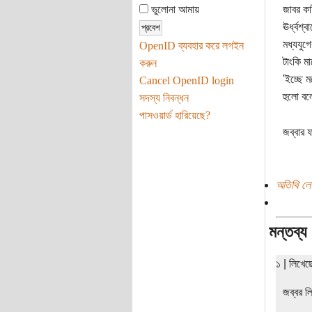
ভুলোনা আমায়
জাবর কা
ঊর্ধ্বশ
মধ্যযুগ
OpenID ব্যবহার করে লগইন
টাংকি মা
করুন
'ইচ্ছে ম
Cancel OpenID login
হুলো বল
সদস্য নিবন্ধন
পাসওয়ার্ড হারিয়েছে?
জব্বার ফ
অতিথি লে
মন্তব্য
১ | লিখে
জব্বর ল