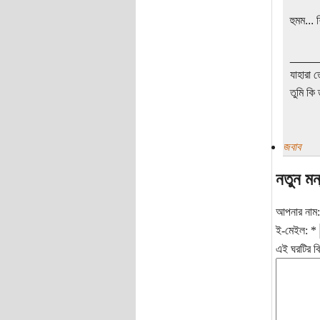
হুমম... 
____
যাহারা 
তুমি কি 
জবাব
নতুন মন
আপনার নাম
ই-মেইল:
*
এই ঘরটির বি