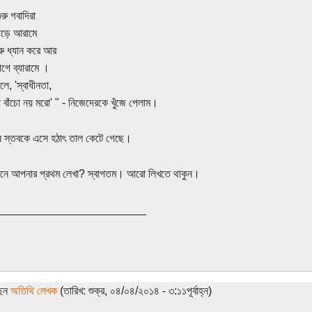
ুরু গবাদিরা
াড়ে আরামে
রু ধ্যান করে আর
গে ব্যারামে ।
বলে, 'স্বাধীনতা,
ো বাঁচো নয় মরো' " - নিজেদেরকে খুঁজে পেলাম।
ষ স্তবকে এসে হঠাৎ তাল কেটে গেছে।
নে আপনার প্রথম লেখা? স্বাগতম। আরো লিখতে থাকুন।
________________________
ছেন
অতিথি লেখক
(তারিখ: শুক্র, ০৪/০৪/২০১৪ - ৩:১১পূর্বাহ্ন)