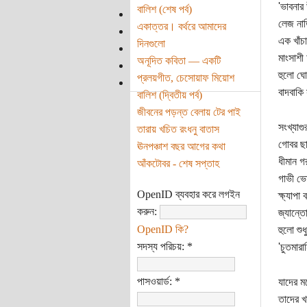
'ভাবনার
বালিশ (শেষ পর্ব)
লেজ না
একাত্তর। বর্থরে আমাদের
এক খাঁচা
দিনগুলো
মাংসাশী
অনূদিত কবিতা — একটি
হুলো ঘো
প্রলয়গীত, চেসোয়াফ মিয়োশ
বাদবাকি
বালিশ (দ্বিতীয় পর্ব)
জীবনের পড়ন্ত বেলায় টের পাই
সংখ্যাগু
তারায় খচিত রংধনু বাতাস
গোবর ছ
ঊনপঞ্চাশ বছর আগের কথা
ধীমান গ
আঁকটোবর - শেষ সপ্তাহ
গাভী ভো
OpenID ব্যবহার করে লগইন
ক্ষ্যাপা 
করুন:
জ্যান্ত
OpenID কি?
হুলো শুধ
সদস্য পরিচয়:
*
'চুতমার
পাসওয়ার্ড:
*
যাদের মন
তাদের খ