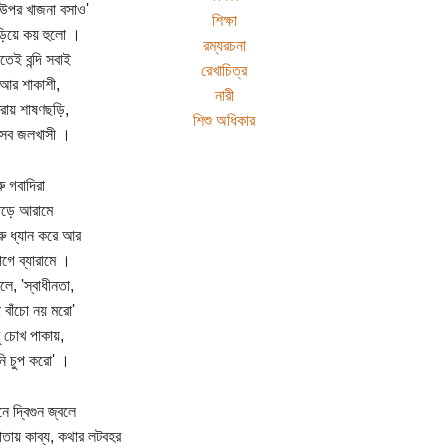
 উপর খাজনা বসাও'
শিক্ষা
ড়িয়ে কয় হুলো ।
রম্যরচনা
তেই বন্দি সবাই
রেখাচিত্র
 আর শাকাশী,
নারী
রায় শাষণছড়ি,
শিশু অধিকার
 সব জলখাসী ।
রু গবাদিরা
াড়ে আরামে
রু ধ্যান করে আর
গে ব্যারামে ।
বলে, 'স্বাধীনতা,
ো বাঁচো নয় মরো'
ু চোখ পাকায়,
ানি চুপ করো' ।
ে দ্বিগুন জ্বলে
াতায় কাব্য, কথার লটবহর