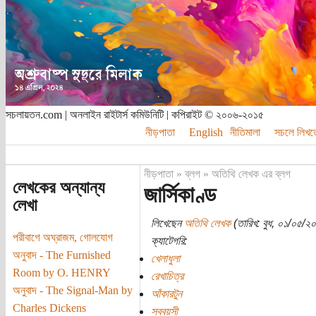
সচলায়তন.com | অনলাইন রাইটার্স কমিউনিটি | কপিরাইট © ২০০৬-২০১৫
নীড়পাতা
English
নীতিমালা
সচলে লিখত
নীড়পাতা
»
ব্লগ
»
অতিথি লেখক এর ব্লগ
লেখকের অন্যান্য
জার্সিকাণ্ড
লেখা
লিখেছেন
অতিথি লেখক
(তারিখ: বুধ, ০১/০৫/২
পরীবাগে অঘ্রাজম, গোলযোগ
ক্যাটেগরি:
অনুবাদ - The Furnished
খেলাধুলা
Room by O. HENRY
রেখাচিত্র
অনুবাদ - The Signal-Man by
আঁকারটুন
Charles Dickens
সববয়সী