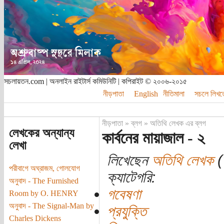
সচলায়তন.com | অনলাইন রাইটার্স কমিউনিটি | কপিরাইট © ২০০৬-২০১৫
নীড়পাতা
English
নীতিমালা
সচলে লিখত
নীড়পাতা
»
ব্লগ
»
অতিথি লেখক এর ব্লগ
লেখকের অন্যান্য
কার্বনের মায়াজাল - ২
লেখা
লিখেছেন
অতিথি লেখক
(ত
পরীবাগে অঘ্রাজম, গোলযোগ
ক্যাটেগরি:
অনুবাদ - The Furnished
গবেষণা
Room by O. HENRY
অনুবাদ - The Signal-Man by
প্রযুক্তি
Charles Dickens