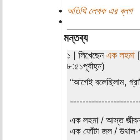
অতিথি লেখক এর ব্লগ
মন্তব্য
১ | লিখেছেন
এক লহমা
[
৮:৫১পূর্বাহ্ন)
“আগেই বলেছিলাম, গ্রা
----------------------
এক লহমা / আস্ত জীবন
এক ফোঁটা জল / উথাল-প