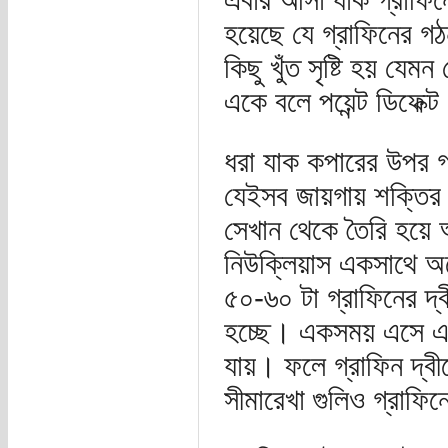
হয়েছে যে গ্রাফিনের গ
কিছু খুঁত সৃষ্টি হয় য
একে বলে পয়েন্ট ডিফেক্
ধরা যাক কপারের উপর গ
যেইসব জায়গায় শক্তির আধ
সেখান থেকে তৈরি হয়ে
নিউক্লিয়াস একসাথে অনে
৫০-৬০ টা গ্রাফিনের দ্
হচ্ছে। একসময় এসে এক 
যায়। ফলে গ্রাফিন দ্বী
সীমারেখা গুলিও গ্রাফিন