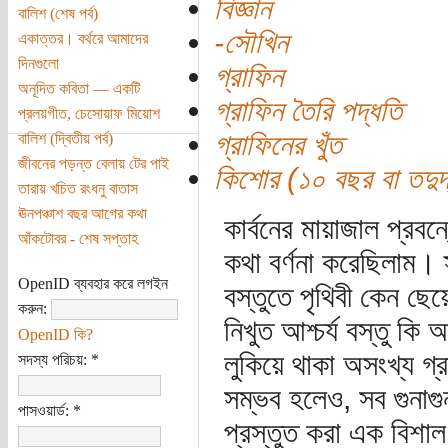
বিজ্ঞান
বালিশ (শেষ পর্ব)
-সৌখিন
একাত্তর। বর্থরে আমাদের
দিনগুলো
গ্রাফিন
অনূদিত কবিতা — একটি
গ্রাফিন তৈরি পদ্ধতি
প্রলয়গীত, চেসোয়াফ মিয়োশ
গ্রাফিনের খুঁত
বালিশ (দ্বিতীয় পর্ব)
জীবনের পড়ন্ত বেলায় টের পাই
কিশোর (১০ বছর বা তদুর্দ
তারায় খচিত রংধনু বাতাস
ঊনপঞ্চাশ বছর আগের কথা
কার্বনের মায়াজাল প্রবন
আঁকটোবর - শেষ সপ্তাহ
কথা বর্ণনা করেছিলাম। 
OpenID ব্যবহার করে লগইন
বস্তুতে পৃথিবী কেন ছে
করুন:
নিখুত আশ্চর্য বস্তু কি
OpenID কি?
লুকিয়ে থাকা অসংখ্য গ্
সদস্য পরিচয়:
*
সম্ভব হলেও, সব গুনাগুন 
পাসওয়ার্ড:
*
প্রস্তুত করা এক বিশাল