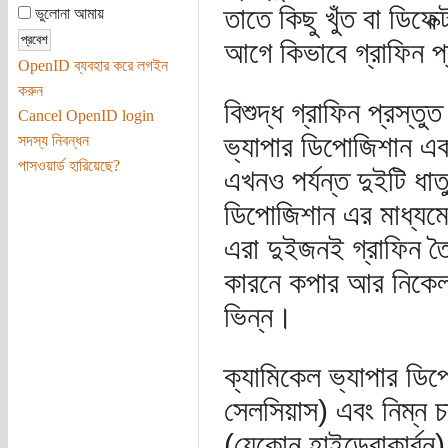
তাতে কিছু খুঁত বা ডিফেক
ভুলোনা আমায়
আগে কিভাবে গ্রাফিন প্
OpenID ব্যবহার করে লগইন
করুন
বিশুদ্ধ গ্রাফিন প্রস্
Cancel OpenID login
ভ্যাপার ডিপোজিশান এক
সদস্য নিবন্ধন
পাসওয়ার্ড হারিয়েছে?
এখনও পর্যন্ত দুইটি ধ
ডিপোজিশান এর মাধ্যমে
এরা দুইজনই গ্রাফিন ত
কারনে কপার আর নিকেল 
ভিন্ন।
ক্যামিকেল ভ্যাপার ডিপ
সেলসিয়াস) এবং নিম্ন চ
(যেকোন হাইড্রোকার্বন)