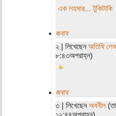
এক লহমার... টুকিটাকি
জবাব
২ | লিখেছেন
অতিথি লে
৮:৪৩অপরাহ্ন)
জবাব
৩ | লিখেছেন
অবনীল
(তা
১২:৪৪অপরাহ্ন)