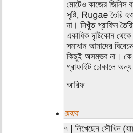
মোটেও কাজের জিনিস বলে 
সৃষ্টি, Rugae তৈরি হও
না। নিখুঁত গ্রাফিন তৈ
একাধিক দৃষ্টিকোন থেক
সমাধান আমাদের বিবেচন
কিছুই অসম্ভব না। কে
গ্রাফাইট ঢোকালে অন্য
আরিফ
জবাব
৭ | লিখেছেন সৌখিন (যা