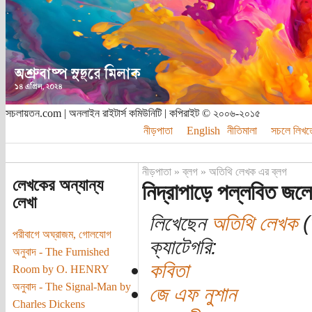
সচলায়তন.com | অনলাইন রাইটার্স কমিউনিটি | কপিরাইট © ২০০৬-২০১৫
নীড়পাতা
English
নীতিমালা
সচলে লিখত
নীড়পাতা
»
ব্লগ
»
অতিথি লেখক এর ব্লগ
লেখকের অন্যান্য
নিদ্রাপাড়ে পল্লবিত জলে
লেখা
লিখেছেন
অতিথি লেখক
(ত
পরীবাগে অঘ্রাজম, গোলযোগ
ক্যাটেগরি:
অনুবাদ - The Furnished
কবিতা
Room by O. HENRY
অনুবাদ - The Signal-Man by
জে এফ নুশান
Charles Dickens