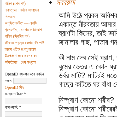
সববয়সী
বালিশ (শেষ পর্ব)
একাত্তর। বর্থরে আমাদের
আমি উঠে প্রবল অবিশ্বা
দিনগুলো
একান্ত নীরবতায় আমার ব
অনূদিত কবিতা — একটি
প্রলয়গীত, চেসোয়াফ মিয়োশ
ঘ্রাণটা কিসের, তাই ভাব
বালিশ (দ্বিতীয় পর্ব)
জানালার গাছ, পাতার গন
জীবনের পড়ন্ত বেলায় টের পাই
তারায় খচিত রংধনু বাতাস
কী নাম দেব সেই ঘ্রাণ,
ঊনপঞ্চাশ বছর আগের কথা
আঁকটোবর - শেষ সপ্তাহ
ঘুমের ভেতর এ কোন ঘ্র
উর্বর মাটি? মাটিরই মতো
OpenID ব্যবহার করে লগইন
করুন:
গাছের কটিতে ঘর বাঁধা
OpenID কি?
সদস্য পরিচয়:
*
নিষ্প্রাণ কোনো শরীর?
নিষ্প্রাণ কোনো শরীরে
পাসওয়ার্ড:
*