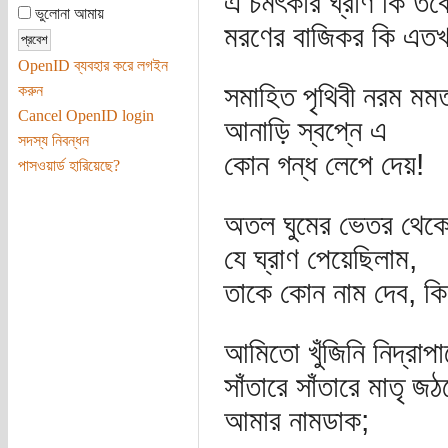
এ চমৎকার ঘ্রাণ কি তবে
ভুলোনা আমায়
মরণের বাজিকর কি এতখা
OpenID ব্যবহার করে লগইন
সমাহিত পৃথিবী নরম মম
করুন
Cancel OpenID login
আনাড়ি স্বপ্নে এ
সদস্য নিবন্ধন
কোন গন্ধ লেপে দেয়!
পাসওয়ার্ড হারিয়েছে?
অতল ঘুমের ভেতর থেক
যে ঘ্রাণ পেয়েছিলাম,
তাকে কোন নাম দেব, ক
আমিতো খুঁজিনি নিদ্রাপ
সাঁতারে সাঁতারে মাতৃ জঠ
আমার নামডাক;