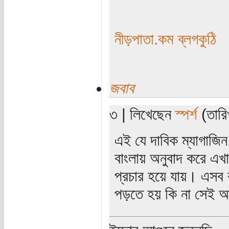
নীড়পাতা.কম ব্লগকুঠি
জবাব
৩ | লিখেছেন
স্পর্শ
(তারিখ
এই যে দাবিক ম্যাগাজি
বাংলায় অনুবাদ করে এখান
প্রচার হয়ে যায়। এসব
পড়তে হয় কি না সেই আ