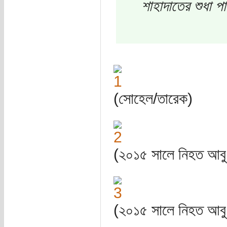
শাহাদাতের শুধা 
(সোহেল/তারেক)
(২০১৫ সালে নিহত আবু 
(২০১৫ সালে নিহত আবু 