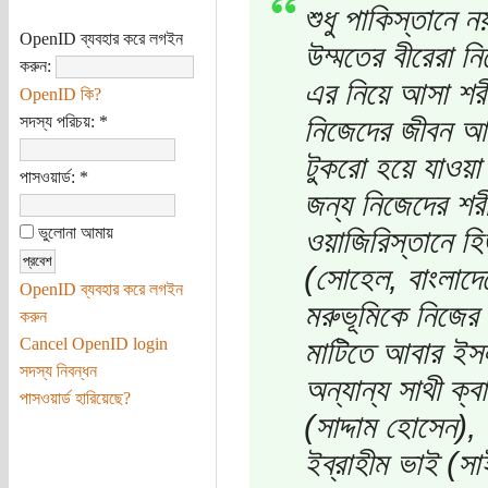
শুধু পাকিস্তানে 
OpenID ব্যবহার করে লগইন
উম্মতের বীরেরা ন
করুন:
এর নিয়ে আসা শরী
OpenID কি?
সদস্য পরিচয়:
*
নিজেদের জীবন আল
টুকরো হয়ে যাওয়া
পাসওয়ার্ড:
*
জন্য নিজেদের শরী
ভুলোনা আমায়
ওয়াজিরিস্তানে হ
(সোহেল, বাংলাদে
OpenID ব্যবহার করে লগইন
মরুভূমিকে নিজের 
করুন
Cancel OpenID login
মাটিতে আবার ইসল
সদস্য নিবন্ধন
অন্যান্য সাথী ক্ব
পাসওয়ার্ড হারিয়েছে?
(সাদ্দাম হোসেন),
ইব্রাহীম ভাই (স