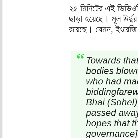
২৫ মিনিটের এই ভিডিওটি
ছাড়া হয়েছে। মূল উর্দুর 
রয়েছে। যেমন, ইংরেজি ভ
Towards that
bodies blown
who had made
biddingfarew
Bhai (Sohel)
passed away 
hopes that t
governance]s