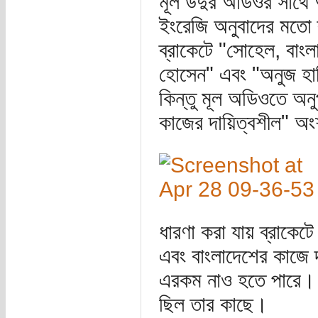
মূল উর্দুর অডিওর সাথে
ইংরেজি অনুবাদের মতো 
ব্রাকেটে "সোহেল, বাংলা
হোসেন" এবং "অনুজ হাস
কিন্তু মূল অডিওতে অনুপস
কাজের দায়িত্বশীল" অং
ধারণা করা যায় ব্রাকেট
এবং বাংলাদেশের কাজে 
এরকম নাও হতে পারে। হত
ছিল তার কাছে।