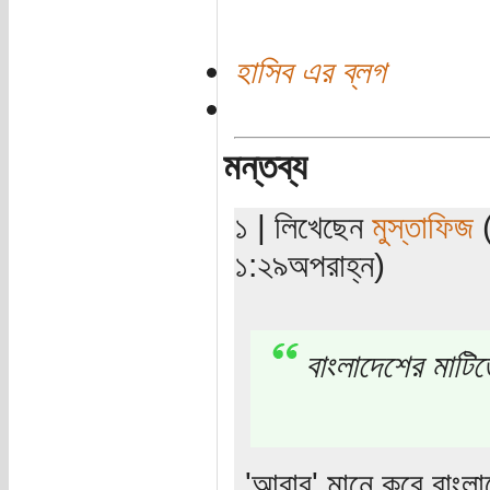
হাসিব এর ব্লগ
মন্তব্য
১ | লিখেছেন
মুস্তাফিজ
(
১:২৯অপরাহ্ন)
বাংলাদেশের মাটি
'আবার' মানে কবে বাংলা