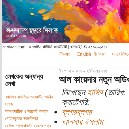
সচলায়তন.com | অনলাইন রাইটার্স কমিউনিটি | কপিরাইট © ২০০৬-২০১৫
নীড়পাতা
English
নীতিমালা
সচলে লিখত
নীড়পাতা
»
ব্লগ
»
হাসিব এর ব্লগ
লেখকের অন্যান্য
আল কায়েদার নতুন অডিও 
লেখা
লিখেছেন
হাসিব
(তারিখ: 
ব্যবিলন ব্যরলিনে তৎকালীন জার্মান
ক্যাটেগরি:
সমাজ
ব্লগরব্লগর
সাম্প্রদায়িক ও সন্ত্রাসী আলাপে
ফেইসবুকের সহনশীলতা
আনসার ইসলাম
রোহিঙ্গা প্রত্যাবর্তন ব্যবস্থাপত্র