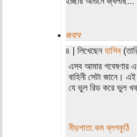
ইচ্ছার আগুনে জ্বলছি...
জবাব
৪ | লিখেছেন
হাসিব
(তার
এসব আমার গবেষণার এ
বাহিনী সেটা জানে। এই প
যে ভুল রিড করে ভুল খব
নীড়পাতা.কম ব্লগকুঠি