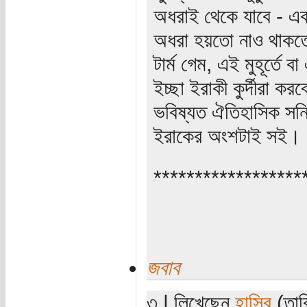
অধরাই থেকে যাবে - একথ
অধরা হয়তো নাও থাকতে 
টার্ম গেম, এই মুহূর্তে
ইচ্ছা ইরাকী কুর্দীরা ক
ভবিষ্যত ঐতিহাসিক সন
ইরাকের অংশটাই সই।
******************
জবাব
৩ | লিখেছেন
হাসিব
(তার