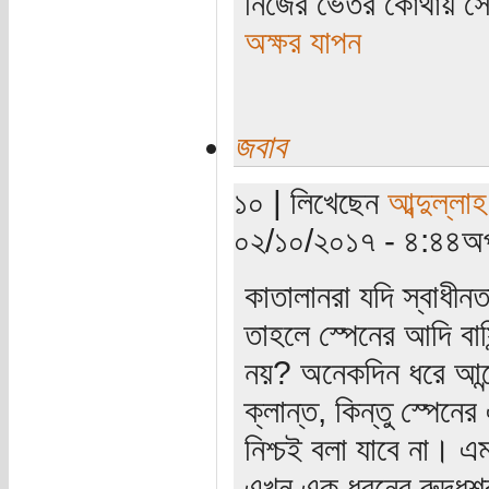
নিজের ভেতর কোথায় সে 
অক্ষর যাপন
জবাব
১০ | লিখেছেন
আব্দুল্লা
০২/১০/২০১৭ - ৪:৪৪অপ
কাতালানরা যদি স্বাধীন
তাহলে স্পেনের আদি বাস
নয়? অনেকদিন ধরে আন্
ক্লান্ত, কিন্তু স্পেনে
নিশ্চই বলা যাবে না। 
এখন এক ধরনের রুদ্ধশ