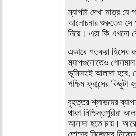
ম্যাপটা দেখা মাত্র যে
আলোচনার শুরুতেও সে প
নিয়ে। এরা কি এখনো বে
এভাবে শতকরা হিসেব কর
ম্যাপগুলোতেও গোলমাল 
ভূমিসহই আলাদা হবে, সেক
পশ্চিম ফ্রান্সের কিছু
বৃহত্তর শ্লাভদের ব্যা
থাকা নিশ্চিন্তপুরীরা আল
আলাদা হতে চায়। আরে ব
তোদের নিজেদের নিজেদে