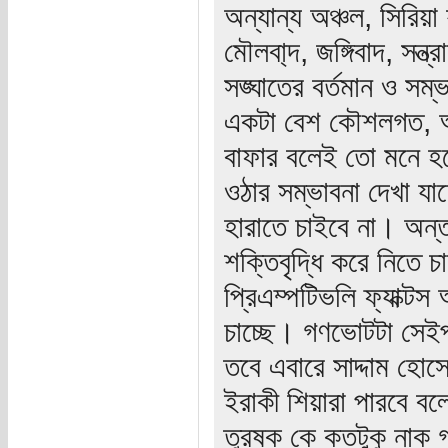
অন্যান্য অঞ্চল, সিরিয়া 
মৌলবা্দ, জঙ্গিবাদ, সন্
সঙ্ঘাতের বর্তমান ও সম্
একটা বেশ কৌশলগত, আই
বাফার বলেই তো মনে হচ
ওঠার সম্ভাবনা দেখা য
হারাতে চাইবে না। অন্
শক্তিবৃদ্ধি করে নিতে চ
প্রিএম্পটিভলি ফ্যাক্টস অ
চাচ্ছে। গণভোটটা সেই
তবে এবারে সাদ্দাম হোস
ইরাকী শিয়ারা পারবে বল
তুরষ্ক কে কতটুকু নাক 