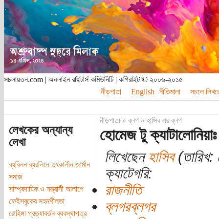
সচলায়তন.com | অনলাইন রাইটার্স কমিউনিটি | কপিরাইট © ২০০৬-২০১৫
নীড়পাতা
English
নীতিমালা
সচলে লিখত
নীড়পাতা
»
ব্লগ
»
হাসিব এর ব্লগ
লেখকের অন্যান্য
হোমেজ টু ক্যাটালোনিয়াঃ 
লেখা
লিখেছেন
হাসিব
(তারিখ: 
ব্যবিলন ব্যরলিনে তৎকালীন জার্মান
ক্যাটেগরি:
সমাজ
রাজনীতি
সাম্প্রদায়িক ও সন্ত্রাসী আলাপে
ফেইসবুকের সহনশীলতা
ব্লগরব্লগর
রোহিঙ্গা প্রত্যাবর্তন ব্যবস্থাপত্র