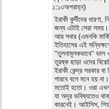
১:১৩অপরাহ্ন)
ইরাকী কুর্দীদের ধারণা,
জন্য এটাই সেরা সময়।
আর সবার (এমনকি মার্ক
ইতিহাসের এই সন্ধিক্ষ
"তুলনামূলকভাবে" ভাল
তুরষ্ক ছাড়া ওদের বির
ইরাকী কেন্দ্র সরকার বা 
পারবে বলে মনে হয় না।
মতোই হতো। ওরা এখন কৌ
যা অদূর ভবিষ্যতেও থাক
কারনেই। আইসিস, শিয়া প