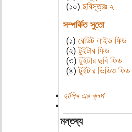
(১০)
ছবিসূত্রঃ ২
সম্পর্কিত সুতো
(১)
রেডিট লাইভ ফিড
(২)
টুইটার ফিড
(৩)
টুইটার ছবি ফিড
(৪)
টুইটার ভিডিও ফিড
হাসিব এর ব্লগ
মন্তব্য