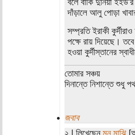
বলে বাকি দুনিয়া ইইউ'র
দাঁড়ালে আলু পোড়া খাব
সম্প্রতি ইরাকী কুর্দীর
পক্ষে রায় দিয়েছে। তবে
হওয়া কুর্দীস্তানের স্ব
তোমার সঞ্চয়
দিনান্তে নিশান্তে শুধু 
জবাব
২ | লিখেছেন
মন মাঝি
[অ