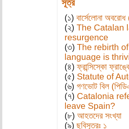
সূত্র
(১)
বার্সেলোনা অবরোধ (
(২)
The Catalan la
resurgence
(৩)
The rebirth 
language is thriv
(৪)
ফ্রান্সিস্কো ফ্রাঙ্
(৫)
Statute of Aut
(৬)
গণভোট বিল (পিডি
(৭)
Catalonia ref
leave Spain?
(৮)
আহতদের সংখ্যা
(৯)
ছবিসূত্রঃ ১