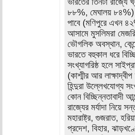
ভারতের তিনটা রাজ্যে খ্
৮৮%, মেঘালয় ৮৪%)। আর
পাবে (মণিপুরে এখন 
আসামে মুসলিমরা মেজর
ভৌগলিক অবস্থান, কেন্দ
ভারতে বহুকাল ধরে বিচ্ছ
সংখ্যাগরিষ্ঠ হলে সাইপ
(কাশ্মীর আর লাক্ষাদ্বী
হিন্দুরা উল্লেখযোগ্য 
কোন বিচ্ছিন্নতাবাদী আ
রাজ্যের মর্যাদা নিয়ে স
মহারাষ্ট্র, গুজরাত, হ
প্রদেশ, বিহার, ঝাড়খণ