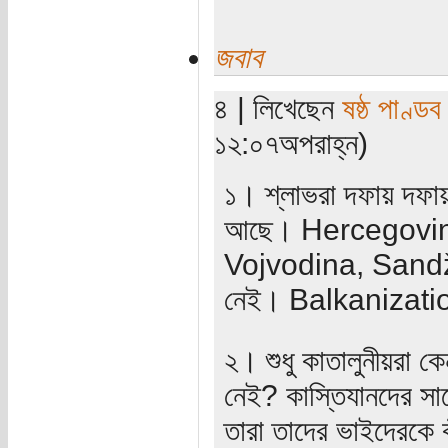
জবাব
৪ | লিখেছেন
ষষ্ঠ পাণ্ডব
১২:০৭অপরাহ্ন)
১। শ্লাভরা দফায় দফা
আছে। Hercegovina
Vojvodina, Sandžak
নেই। Balkanization 
২। শুধু কাতালুনীয়রা কে
নেই? কাস্তিযানদের সা
তারা তাদের ভাইদেরকে 