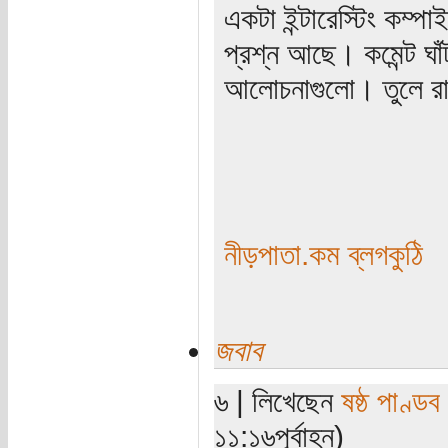
একটা ইন্টারেস্টিং কম্
প্রশ্ন আছে। কমেন্ট ঘা
আলোচনাগুলো। তুলে রা
নীড়পাতা.কম ব্লগকুঠি
জবাব
৬ | লিখেছেন
ষষ্ঠ পাণ্ডব
১১:১৬পূর্বাহ্ন)