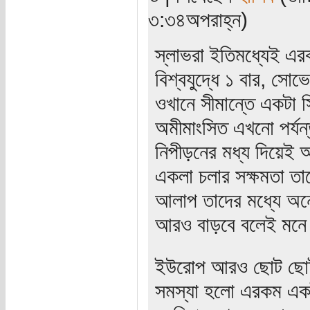
৩:৩৪অপরাহ্ন)
স্লাভরা ইতিমধ্যেই এর
বিশ্বযুদ্ধে ১ বার, সো
ওখানে সীমান্তে একটা 
অমীমাংসিত এখনো পর্য
নিপীড়নের মধ্য দিয়েই
একলা চলার সক্ষমতা ত
আলাপ তাদের মধ্যে অ
আরও বাড়বে বলেই মনে
ইউরোপ আরও ছোট ছোট 
সমস্যা হলো এরকম একটা ন