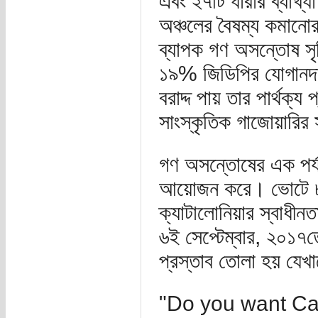
এবং ২৭টি ধারার ব্যাখ
অঞ্চলের বৈষম্য কমানো
ব্যাপক গণ অসন্তোষ সৃষ
১৯% জিডিপির যোগানদাত
বরাদ্দ পায় তার পার্থক
সাংস্কৃতিক গাজোয়ারির 
গণ অসন্তোষের এক পর্
আয়োজন করে। ভোটে ৮০
ক্যাটালোনিয়ার স্বাধী
৬ই সেপ্টেম্বার, ২০
প্রস্তাব তোলা হয় যেখান
"Do you want Ca