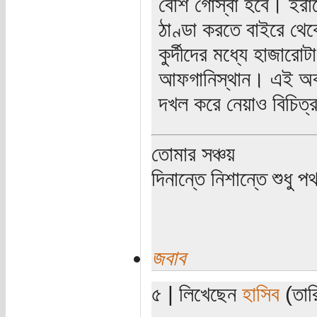
বেশি গোস্বা হবে। ইরাক
ঠাণ্ডা করতে বাইরে থ
কুর্দীদের মধ্যে হাজার
আফগানিস্থান। এই অবসর
দখল করে নেয়াও বিচিত্র
তোমার সঞ্চয়
দিনান্তে নিশান্তে শুধু 
জবাব
৫ | লিখেছেন
হাসিব
(তারি