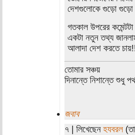
দেশগুলোকে গুড়ো গুড়ো 
গতকাল উপরের কমেন্টটা 
একটা নতুন তথ্য জানলা
আলাদা দেশ করতে চায়!
তোমার সঞ্চয়
দিনান্তে নিশান্তে শুধু 
জবাব
৭ | লিখেছেন
হযবরল
(তা