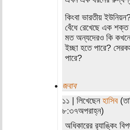
কিংবা ভারতীয় ইউনিয়ন? 
বেঁধে রেখেছে এক শক্ত বা
মত অন্যদেরও কি কখনো
ইচ্ছা হতে পারে? সেরক
পারে?
জবাব
১১ | লিখেছেন
হাসিব
(তা
৮:৩৭অপরাহ্ন)
অধিকারের র‍্যাঙ্কিং ব