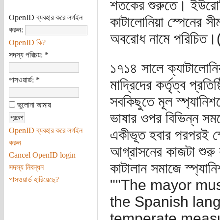
শতকের শুরুতে। ইউরোপি
OpenID ব্যবহার করে লগইন
কাটালোনিয়া স্পেনের সীম
করুন:
অবরোধ নামে পরিচিত।
OpenID কি?
সদস্য পরিচয়:
*
১৭১৪ সালে ক্যাটালোনি
পাসওয়ার্ড:
*
মাদ্রিদের কর্তৃত্ব প্র
সবকিছুতে মূল স্প্যা
ভুলোনা আমায়
ভাষার ওপর বিভিন্ন সম
OpenID ব্যবহার করে লগইন
একীভূত হবার পরপরই স্
করুন
আগ্রাসনের কাজটা শুরু 
Cancel OpenID login
কাটালান সমাজে স্প্যান
সদস্য নিবন্ধন
পাসওয়ার্ড হারিয়েছে?
""The mayor must
the Spanish lang
temperate measure