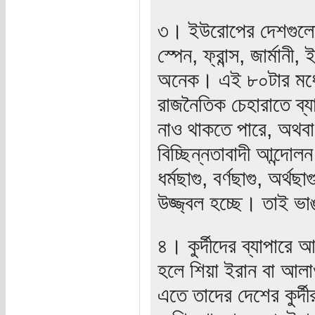
৩। ইউরোপের দেশগুলোত
স্পেন, ফ্রান্স, জার্মা
অনেক। এই ৮০টার মধ
রাজনৈতিক চেহারাতে 
নাও থাকতে পারে, অথব
বিচ্ছিন্নতাবাদী আন্দোলন
ধর্মছাগু, বর্ণছাগু, অর্থ
উজ্জ্বল হচ্ছে। তাই ভ
৪। কুর্দীদের ব্যাপারে 
হলে শিয়া ইরান বা আলা
এতে তাদের দেশের কুর্দ