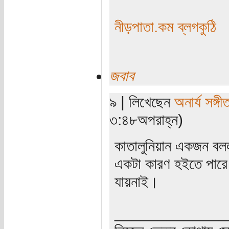
নীড়পাতা.কম ব্লগকুঠি
জবাব
৯ | লিখেছেন
অনার্য সঙ্গী
৩:৪৮অপরাহ্ন)
কাতালুনিয়ান একজন বলল
একটা কারণ হইতে পারে।
যায়নাই।
_____________