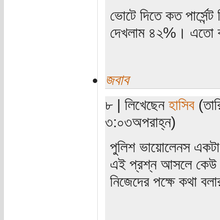
ভোটে দিতে কত পার্সেন্
দেখলাম ৪২%। এতো 
জবাব
৮ | লিখেছেন
হাসিব
(তার
৩:০৩অপরাহ্ন)
পুলিশ ভায়োলেনস একটা
এই প্রশ্ন আসলে কেউ ক
নিজেদের পক্ষে কথা বল