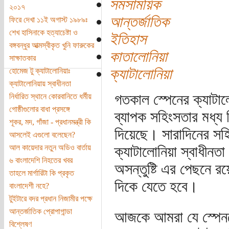
সমসাময়িক
২০১৭
আন্তর্জাতিক
ফিরে দেখা ১১ই অগাস্ট ১৯৮৯ঃ
শেখ হাসিনাকে হত্যাচেষ্টা ও
ইতিহাস
বঙ্গবন্ধুর আত্মস্বীকৃত খুনি ফারুকের
কাতালোনিয়া
সাক্ষাতকার
ক্যাটালোনিয়া
হোমেজ টু ক্যাটালোনিয়াঃ
ক্যাটালোনিয়ায় স্বাধীনতা
গতকাল স্পেনের ক্যাটা
নির্ধারিত স্থানে কোরবানিতে ধর্মীয়
গোষ্ঠীগুলোর বাধা প্রসঙ্গে
ব্যাপক সহিংসতার মধ্য 
শূকর, মদ, গাঁজা - প্রধানমন্ত্রী কি
দিয়েছে। সারাদিনের স
আসলেই এগুলো বলেছেন?
আল কায়েদার নতুন অডিও বার্তায়
ক্যাটালোনিয়া স্বাধীন
৬ বাংলাদেশি নিহতের খবর
অসন্তুষ্টি এর পেছনে র
তাহলে মার্গারিটা কি প্রকৃত
দিকে যেতে হবে।
বাংলাদেশী নহে?
টুইটারে বদর প্রধান নিজামীর পক্ষে
আন্তর্জাতিক প্রোপাগান্ডা
আজকে আমরা যে স্পেনকে 
বিশ্লেষণ