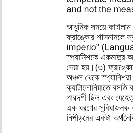
and not the meas
আধুনিক সময়ে কাটালান 
ফ্রাঙ্কোর শাসনামলে 
imperio” (Language
স্প্যানিশকে একমাত্র 
দেয়া হয়।(৩) ফ্রাঙ্কো
অঞ্চল থেকে স্প্যানিশর
ক্যাটালোনিয়াতে বসতি 
পারদর্শী ছিল এবং যেহেত
এক ধরণের সুবিধাজনক 
নিপীড়নের একটা অর্থনৈত