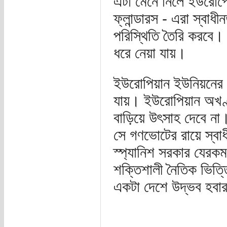
এটা মেনে নিলে ইউরোপে
ফ্লান্ডারস - এরা স্ব
পরিস্থিতি তৈরি করবে
ধরে নেয়া যায়।
ইউরোপিয়ান ইউনিয়নের র
যায়। ইউরোপিয়ান অখণ
বাড়িয়ে উৎসাহ দেবে ন
সে গণভোটের রায়ে স্বা
স্প্যানিশ সরকার যেরক
শক্তিশালী নৈতিক ভিত্
একটা দেশে উদ্ভব হবা