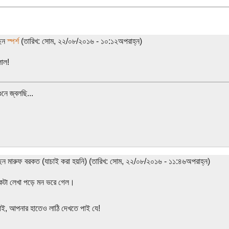
ছেন
স্পর্শ
(তারিখ: সোম, ২২/০৮/২০১৬ - ১০:১২অপরাহ্ন)
লোল!
ুনে জ্বলছি...
ছেন মারুফ বরকত (যাচাই করা হয়নি) (তারিখ: সোম, ২২/০৮/২০১৬ - ১১:৪৬অপরাহ্ন)
কটা লেখা পড়ে মন ভরে গেল।
ভাই, আপনার হাতেও লাঠি দেখতে পাই যে!