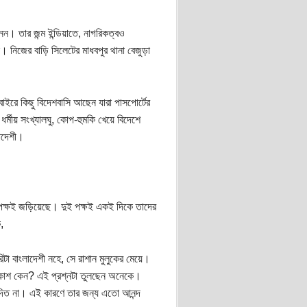
তার জন্ম ইন্ডিয়াতে, নাগরিকত্বও
 নিজের বাড়ি সিলেটের মাধবপুর থানা বেজুড়া
বাইরে কিছু বিদেশবাসি আছেন যারা পাসপোর্টের
র্মীয় সংখ্যালঘু, কোপ-হুমকি খেয়ে বিদেশে
াংলাদেশী।
ুই পক্ষই জড়িয়েছে। দুই পক্ষই একই দিকে তাদের
,
িটা বাংলাদেশী নহে, সে রাশান মুলুকের মেয়ে।
প্রকাশ কেন? এই প্রশ্নটা তুলছেন অনেকে।
 দিত না। এই কারণে তার জন্য এতো আনন্দ