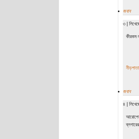
জবাব
৩ | লিখে
কীরকম ল
নীড়পাতা
জবাব
৪ | লিখেছ
আরোপের।
ব্লগারে