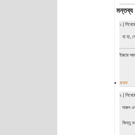
মন্তব্য
১ | লিখে
হা হা, 
ইচ্ছার আগ
জবাব
২ | লিখে
দারুন এ
কিন্তু 