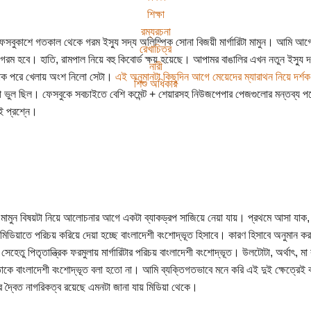
শিক্ষা
রম্যরচনা
ফেসবুকাশে গতকাল থেকে গরম ইস্যু সদ্য অলিম্পিক সোনা বিজয়ী মার্গারিটা মামুন। আমি আগে থ
রেখাচিত্র
গরম হবে। হাতি, রামপাল নিয়ে বহু কিবোর্ড ক্ষয় হয়েছে। আপামর বাঙালির এখন নতুন ইস্যু দ
নারী
াক পরে খেলায় অংশ নিলো সেটা।
এই অনুমানটা কিছুদিন আগে মেয়েদের ম্যারাথন নিয়ে দর্শক
শিশু অধিকার
া ভুল ছিল। ফেসবুকে সবচাইতে বেশি কমেন্ট + শেয়ারসহ নিউজপেপার পেজগুলোর মন্তব্য পড়ে মন
ই প্রশ্নে।
টা মামুন বিষয়টা নিয়ে আলোচনার আগে একটা ব্যাকড্রপ সাজিয়ে নেয়া যায়। প্রথমে আসা যাক, মার
মিডিয়াতে পরিচয় করিয়ে দেয়া হচ্ছে বাংলাদেশী বংশোদ্ভূত হিসাবে। কারণ হিসাবে অনুমান করা যা
েহেতু পিতৃতান্ত্রিক ফরমুলায় মার্গারিটার পরিচয় বাংলাদেশী বংশোদ্ভূত। উলটোটা, অর্থাৎ, মা 
কে বাংলাদেশী বংশোদ্ভূত বলা হতো না। আমি ব্যক্তিগতভাবে মনে করি এই দুই ক্ষেত্রেই 
িটার দ্বৈত নাগরিকত্ব রয়েছে এমনটা জানা যায় মিডিয়া থেকে।