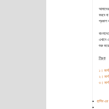
আমাদের 
করবে বা
প্রকাশ 
বাংলাদে
এখানে এ
শুরু কর
লিঙ্ক
১। মার্
২। মার্
৩। মার্
হাসিব এর 