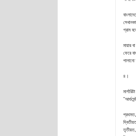
বাংলাদ
সেখানকা
গ্রাম ব
মায়ার ব
ফেরে বা
পালানো 
৪।
মার্গার
"আর্গুম
প্রথমত,
দ্বিতীয়
তৃতীয়ত,