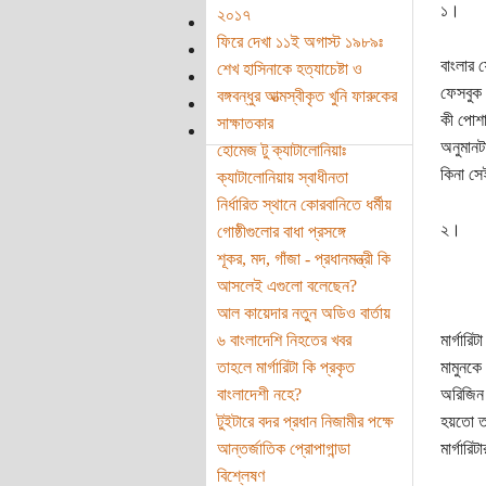
১।
২০১৭
ফিরে দেখা ১১ই অগাস্ট ১৯৮৯ঃ
বাংলার 
শেখ হাসিনাকে হত্যাচেষ্টা ও
ফেসবুক 
বঙ্গবন্ধুর আত্মস্বীকৃত খুনি ফারুকের
কী পোশ
সাক্ষাতকার
অনুমানট
হোমেজ টু ক্যাটালোনিয়াঃ
কিনা সে
ক্যাটালোনিয়ায় স্বাধীনতা
নির্ধারিত স্থানে কোরবানিতে ধর্মীয়
২।
গোষ্ঠীগুলোর বাধা প্রসঙ্গে
শূকর, মদ, গাঁজা - প্রধানমন্ত্রী কি
আসলেই এগুলো বলেছেন?
আল কায়েদার নতুন অডিও বার্তায়
৬ বাংলাদেশি নিহতের খবর
মার্গারি
তাহলে মার্গারিটা কি প্রকৃত
মামুনকে 
বাংলাদেশী নহে?
অরিজিন স
টুইটারে বদর প্রধান নিজামীর পক্ষে
হয়তো তা
আন্তর্জাতিক প্রোপাগান্ডা
মার্গার
বিশ্লেষণ