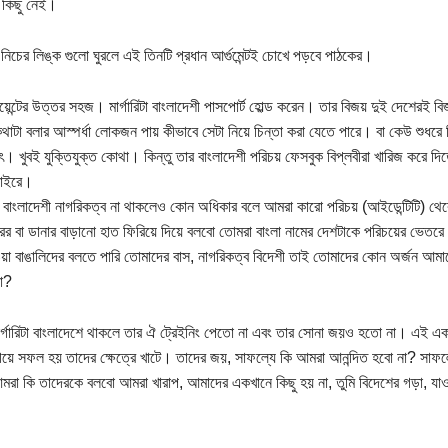
 কিছু নেই।
 নিচের লিঙ্ক গুলো ঘুরলে এই তিনটি প্রধান আর্গুমেন্টই চোখে পড়বে পাঠকের।
য়েন্টের উত্তর সহজ। মার্গারিটা বাংলাদেশী পাসপোর্ট হোল্ড করেন। তার বিজয় দুই দেশেরই
থাটা বলার আস্পর্ধা লোকজন পায় কীভাবে সেটা নিয়ে চিন্তা করা যেতে পারে। বা কেউ শুধরে দি
ৎ। খুবই যুক্তিযুক্ত কোথা। কিন্তু তার বাংলাদেশী পরিচয় ফেসবুক বিপ্লবীরা খারিজ করে 
বাইরে।
বাংলাদেশী নাগরিকত্ব না থাকলেও কোন অধিকার বলে আমরা কারো পরিচয় (আইডেন্টিটি) থেকে
রের বা ডানার বাড়ানো হাত ফিরিয়ে দিয়ে বলবো তোমরা বাংলা নামের দেশটাকে পরিচয়ের ভেতরে
ওয়া বাঙালিদের বলতে পারি তোমাদের বাস, নাগরিকত্ব বিদেশী তাই তোমাদের কোন অর্জন আম
না?
ার্গারিটা বাংলাদেশে থাকলে তার ঐ ট্রেইনিং পেতো না এবং তার সোনা জয়ও হতো না। এই এক
য়ে সফল হয় তাদের ক্ষেত্রে খাটে। তাদের জয়, সাফল্যে কি আমরা আনন্দিত হবো না? সাফল্যে
রা কি তাদেরকে বলবো আমরা খারাপ, আমাদের একখানে কিছু হয় না, তুমি বিদেশের গড়া, যাও