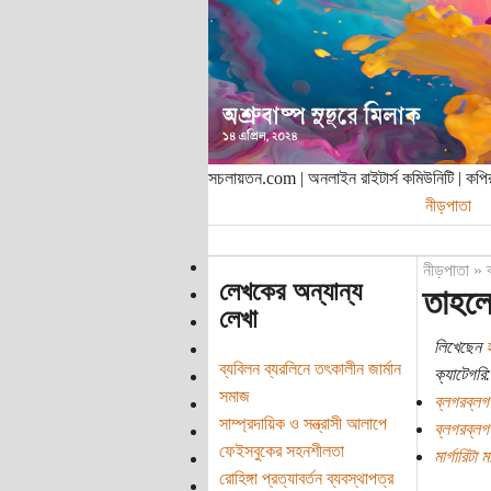
সচলায়তন.com | অনলাইন রাইটার্স কমিউনিটি | ক
নীড়পাতা
নীড়পাতা
»
লেখকের অন্যান্য
তাহলে 
লেখা
লিখেছেন
হ
ব্যবিলন ব্যরলিনে তৎকালীন জার্মান
ক্যাটেগরি:
সমাজ
ব্লগরব্লগ
সাম্প্রদায়িক ও সন্ত্রাসী আলাপে
ব্লগরব্লগ
ফেইসবুকের সহনশীলতা
মার্গারিটা ম
রোহিঙ্গা প্রত্যাবর্তন ব্যবস্থাপত্র