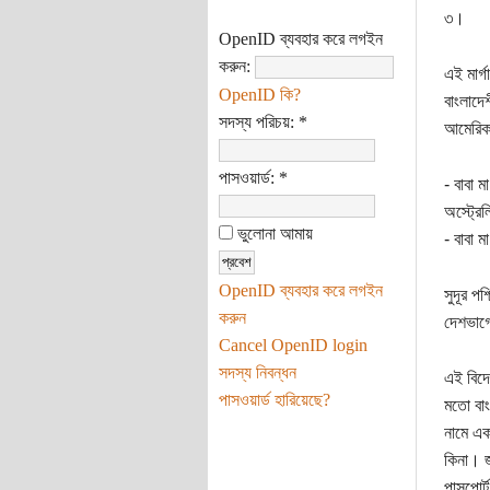
৩।
OpenID ব্যবহার করে লগইন
করুন:
এই মার্
OpenID কি?
বাংলাদে
সদস্য পরিচয়:
*
আমেরিকা
পাসওয়ার্ড:
*
- বাবা 
অস্ট্রে
ভুলোনা আমায়
- বাবা 
OpenID ব্যবহার করে লগইন
সুদূর প
করুন
দেশভাগে
Cancel OpenID login
সদস্য নিবন্ধন
এই বিদে
পাসওয়ার্ড হারিয়েছে?
মতো বাং
নামে এক
কিনা। জ
পাসপোর্