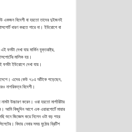
র কেউ একজন বিদেশী বা হয়তো তাদের দুইজনই
র পাসপোর্ট ধারণ করতে পারে না। ইউরোপে বা
্মটা দেখা যায় মার্কিন যুক্তরাষ্ট্র,
 পাসপোর্টের মালিক হয়।
এই ফর্মটা ইউরোপে দেখা যায়।
বাংলাদেশে। এদের কেউ ৭১এ আঁটকে পড়েছেন,
েরও নাগরিকত্ব বিদেশী।
 নামটা উচ্চারণ করেন। ওরা হয়তো মার্গারিটার
রেন। আমি কিছুদিন আগে এক এয়ারপোর্টে মায়ার
েছি শুনে জিজ্ঞেস করে নিলেন ওটা বড় শহর
লেটের। বিদায় নেবার সময় মুঠোয় ব্রিটিশ