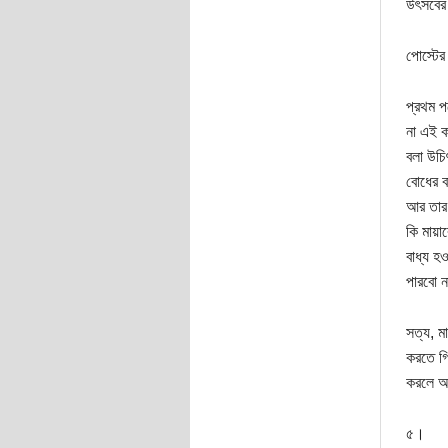
উৎসবের
পোস্টের
প্রথম প
না এই ক
বলা উচি
বোধের 
আর তার 
কি মায়া
বাধ্য হ
পারবো 
সত্য, ম
করতে গি
করলে আম
৫।