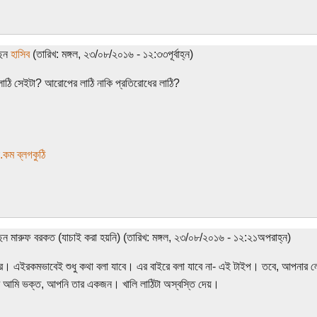
ছেন
হাসিব
(তারিখ: মঙ্গল, ২৩/০৮/২০১৬ - ১২:৩৩পূর্বাহ্ন)
াঠি সেইটা? আরোপের লাঠি নাকি প্রতিরোধের লাঠি?
.কম ব্লগকুঠি
েন মারুফ বরকত (যাচাই করা হয়নি) (তারিখ: মঙ্গল, ২৩/০৮/২০১৬ - ১২:২১অপরাহ্ন)
 এইরকমভাবেই শুধু কথা বলা যাবে। এর বাইরে বলা যাবে না- এই টাইপ। তবে, আপনার লে
র আমি ভক্ত, আপনি তার একজন। খালি লাঠিটা অস্বস্তি দেয়।