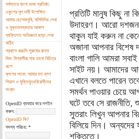
সর্বস্তরে বাংলা ভাষা প্রতিষ্ঠা:
প্রতিটি মানুষ কিছু না 
একুশের মূল দাবী উপেক্ষিত
আমার ছেলেমানুষি, মলিদিদির লেখা
উদাহরণ। আরো দশজন শ
ও মুক্তমনস্কতার আকাশ
থাকুন যাই করুন না ক
ব্যক্তিগত অভিজ্ঞতা ছাড়া লেখা
কঠিন
অজানা আপনার বিশেষ দক
প্রবাসে বাঙালি পুরুষের রান্না
বাংলা গালি আমরা সবাই 
যিশু: বিশ্বাসীরা পায় তাকে বিচিত্র
রূপে
সাইট নয়। আমাদের আ
ব্লগের শতক: আমার যত ব্লগ
এখানে বলতে পারেন তব
পিয়াল ও মুক্তিযুদ্ধবিরোধীদের
সমর্থন পাওয়ার চেয়ে আপ
সংবাদ
ঘটে তবে সে রাজনীতি, শ
OpenID ব্যবহার করে লগইন
করুন:
সুতরাং লিখুন আপনার বি
OpenID কি?
বিলিয়ে দিন। অন্যদের 
সদস্য পরিচয়:
*
শক্তিতে।