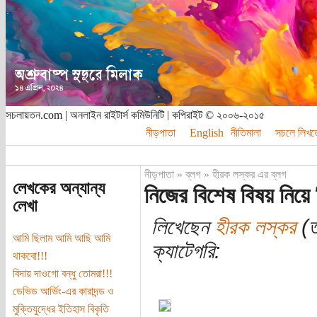
সচলায়তন.com | অনলাইন রাইটার্স কমিউনিটি | কপিরাইট © ২০০৬-২০১৫
নীড়পাতা
English
নীতিমালা
সচলে লিখত
নীড়পাতা
»
ব্লগ
»
হীরক লস্কর এর ব্লগ
লেখকের অন্যান্য
নিজের বিশেষ বিষয় নিয়ে 
লেখা
লিখেছেন
হীরক লস্কর
(ত
আমি ছিলাম আমি আছি আমি
ক্যাটেগরি:
থাকবো!!!
বিদায় দাওগো বন্ধু তোমরা!!!
ডেভিড আর্ভিং-এর কারাদন্ড ও
মুক্তিযুদ্ধের ইতিহাস বিকৃতি