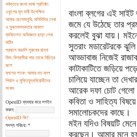
সর্বস্তরে বাংলা ভাষা প্রতিষ্ঠা:
বাংলা ব্লগের এই সাইট 
একুশের মূল দাবী উপেক্ষিত
আমার ছেলেমানুষি, মলিদিদির লেখা
জমে যে উঠেছে তার প্রমা
ও মুক্তমনস্কতার আকাশ
করলেই বুঝা যায়। মইন
ব্যক্তিগত অভিজ্ঞতা ছাড়া লেখা
কঠিন
সুতরাং মডারেটরকে ঝুল
প্রবাসে বাঙালি পুরুষের রান্না
আড্ডাবাজ নিজেই রাজাক
যিশু: বিশ্বাসীরা পায় তাকে বিচিত্র
রূপে
কাটাকাটিতে জড়িয়ে পড়েছ
ব্লগের শতক: আমার যত ব্লগ
চালিয়ে যাচ্ছেন তা দেখ
পিয়াল ও মুক্তিযুদ্ধবিরোধীদের
আরেক দফা চোট গেলো ছা
সংবাদ
কবিতা ও সাহিত্য বিষয়ে 
OpenID ব্যবহার করে লগইন
করুন:
সমালোচকদের কাছে।
OpenID কি?
মইন যদিও বিষয়টি মেনে 
সদস্য পরিচয়:
*
করছেন। আমার মনে হয় ল