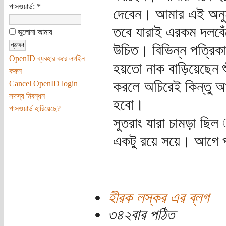
পাসওয়ার্ড:
*
দেবেন। আমার এই অনুম
তবে যারাই এরকম দলবেঁ
ভুলোনা আমায়
উচিত। বিভিন্ন পত্রি
OpenID ব্যবহার করে লগইন
হয়তো নাক বাড়িয়েছেন শু
করুন
করলে অচিরেই কিন্তু আ
Cancel OpenID login
সদস্য নিবন্ধন
হবো।
পাসওয়ার্ড হারিয়েছে?
সুতরাং যারা চামড়া ছি
একটু রয়ে সয়ে। আগে প্
হীরক লস্কর এর ব্লগ
৩৪২বার পঠিত