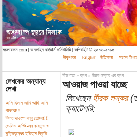
সচলায়তন.com | অনলাইন রাইটার্স কমিউনিটি | কপিরাইট © ২০০৬-২০১৫
নীড়পাতা
English
নীতিমালা
সচলে লিখত
নীড়পাতা
»
ব্লগ
»
হীরক লস্কর এর ব্লগ
লেখকের অন্যান্য
আওয়াজ পাওয়া যাচ্ছে
লেখা
লিখেছেন
হীরক লস্কর
(তা
আমি ছিলাম আমি আছি আমি
ক্যাটেগরি:
থাকবো!!!
বিদায় দাওগো বন্ধু তোমরা!!!
ডেভিড আর্ভিং-এর কারাদন্ড ও
মুক্তিযুদ্ধের ইতিহাস বিকৃতি