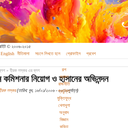
পিরাইট © ২০০৬-২০১৫
English
নীতিমালা
সচলে লিখতে হলে
প্রোফাইল
প্রবেশ
গল্প
ব্লগ
»
হীরক লস্কর এর ব্লগ
্চন কমিশনার নিয়োগ ও হাসানের অভিনন্দন
ভ্রমণ
রাজনীতি
হীরক লস্কর
(তারিখ: বুধ, ১৮/০১/২০০৬ - ১০:১৩পূর্বাহ্ন)
প্রযুক্তি
মুক্তিযুদ্ধ
খেলাধুলা
অনুবাদ
বিজ্ঞান
কবিতা