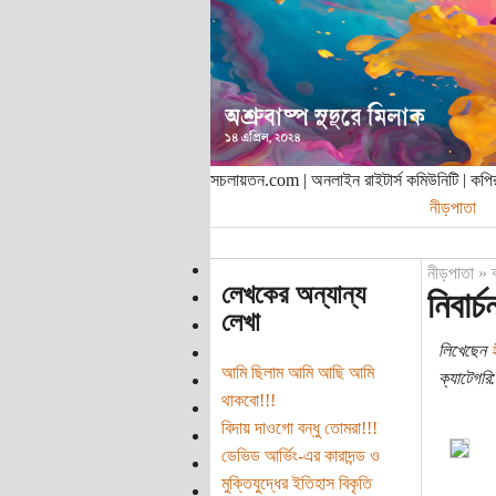
সচলায়তন.com | অনলাইন রাইটার্স কমিউনিটি | ক
নীড়পাতা
নীড়পাতা
»
লেখকের অন্যান্য
নিবার
লেখা
লিখেছেন
আমি ছিলাম আমি আছি আমি
ক্যাটেগরি:
থাকবো!!!
বিদায় দাওগো বন্ধু তোমরা!!!
ডেভিড আর্ভিং-এর কারাদন্ড ও
মুক্তিযুদ্ধের ইতিহাস বিকৃতি