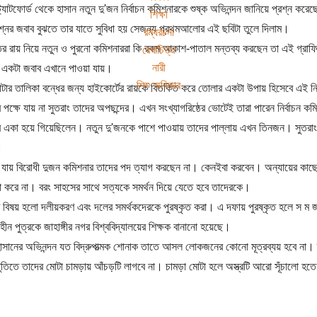
স্ট্র্যাটফোর্ড থেকে হাসান নতুন দু'জন নির্বাচন কমিশনারকে শুষ্ক অভিনন্দন জানিয়ে প্রশ্ন
শিক্ষা
্নের জবাব বুঝতে তার যাতে সুবিধা হয় সেজন্য প্রথমআলোর এই ছবিটা তুলে দিলাম।
রম্যরচনা
 রায় নিয়ে নতুন ও পুরনো কমিশনাররা কি রকম আকাশ-পাতাল মন্তব্য করছেন তা এই গ্রাফি
রেখাচিত্র
নারী
 একটা জবাব এখানে পাওয়া যায়।
শিশু অধিকার
টার তালিকা বন্ধের জন্য হাইকোর্টের রায়কে বিতর্কিত করে তোলার একটা উপায় হিসেবে এই
 পক্ষে যায় না সুতরাং তাদের অপছন্দের। এখন সংখ্যাগরিষ্ঠের ভোটেই তারা পারেন নির্বাচন 
 একা হয়ে গিয়েছিলেন। নতুন দু'জনকে পাশে পাওয়ায় তাদের পাল্লায় এখন তিনজন। সুতরাং তার
।
 যায় বিরোধী দুজন কমিশনার তাদের পদ ত্যাগ করছেন না। কেনইবা করবেন। অন্যায়ের কাছ
শা করে না। বরং সাহসের সাথে সত্যকে সমর্থন দিয়ে যেতে হবে তাদেরকে।
বিষয় হলো দলীয়করণ এবং দলের সমর্থকদেরকে পুরষ্কৃত করা। এ দফায় পুরষ্কৃত হলে স ম জা
হীন পুত্রকে জাহাঙ্গীর নগর বিশ্ববিদ্যালয়ের শিক্ষক বানানো হয়েছে।
হাসানের অভিনন্দন যত বিদ্রুপাত্মক শোনাক তাতে আসল লোকজনের কোনো মূত্রব্যয় হবে না
তুতিতে তাদের মোটা চামড়ায় আঁচড়টি লাগবে না। চামড়া মোটা হলে অস্ত্রটি আরো সূঁচালো হত