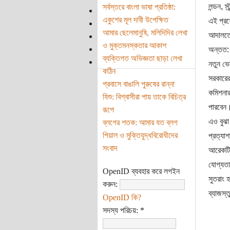
লন্ডন, 
সর্বস্তরে বাংলা ভাষা প্রতিষ্ঠা:
একুশের মূল দাবী উপেক্ষিত
এই প্রশ
আমার ছেলেমানুষি, মলিদিদির লেখা
আদালতের
ও মুক্তমনস্কতার আকাশ
অন্তত:
ব্যক্তিগত অভিজ্ঞতা ছাড়া লেখা
নতুন ভো
কঠিন
সরকারের
প্রবাসে বাঙালি পুরুষের রান্না
কমিশনার
যিশু: বিশ্বাসীরা পায় তাকে বিচিত্র
পারবেন
রূপে
এও বুঝা
ব্লগের শতক: আমার যত ব্লগ
পিয়াল ও মুক্তিযুদ্ধবিরোধীদের
প্রত্যা
সংবাদ
আরেকটি 
যোগ্যতা
OpenID ব্যবহার করে লগইন
সুতরাং 
করুন:
ব্যাজস্
OpenID কি?
সদস্য পরিচয়:
*