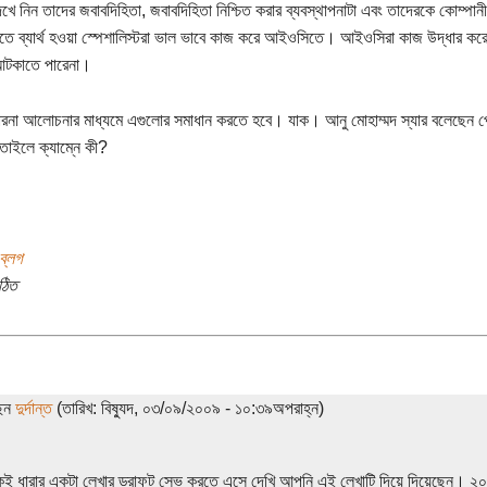
খে নিন তাদের জবাবদিহিতা, জবাবদিহিতা নিশ্চিত করার ব্যবস্থাপনাটা এবং তাদেরকে কোম্পানীত
তে ব্যার্থ হওয়া স্পেশালিস্টরা ভাল ভাবে কাজ করে আইওসিতে। আইওসিরা কাজ উদ্ধার করে, ন
আটকাতে পারেনা।
রনা আলোচনার মাধ্যমে এগুলোর সমাধান করতে হবে। যাক। আনু মোহাম্মদ স্যার বলেছেন পেট
াইলে ক্যাম্নে কী?
ব্লগ
ঠিত
ছেন
দুর্দান্ত
(তারিখ: বিষ্যুদ, ০৩/০৯/২০০৯ - ১০:৩৯অপরাহ্ন)
কই ধারার একটা লেখার ড্রাফট সেভ করতে এসে দেখি আপনি এই লেখাটি দিয়ে দিয়েছেন। ২০০৮