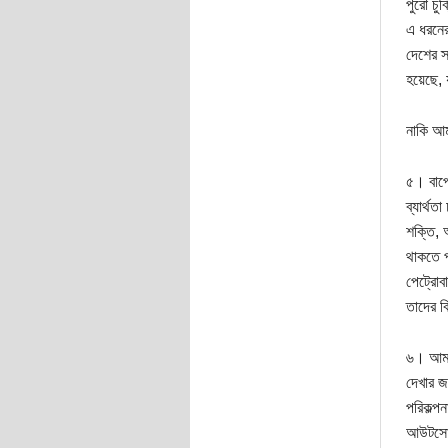
পুরো চু
এ ধরনের
দেশের স
হয়েছে, 
নাকি আম
৫। বাপে
ব্যার্থ
শক্তি, 
থাকতে প
পেট্রোব
তাদের ব
৬। আমরা
দেখার জ
পরিকল্প
আউটসোর্