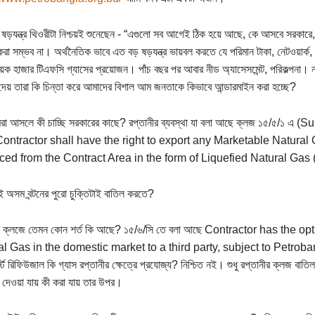
ড়যন্ত্র থিওরীটা নিশ্চয়ই শুনেছেন - “এগুলো সব আগেই ঠিক হয়ে আছে, কে আসবে সরকারে, ক
 করা সম্ভব না। অর্থনৈতিক ভাবে এত বড় ষড়যন্ত্র ভায়বল করতে যে পরিমান টাকা, নেটওয়ার্
ক হাজার টিএফসি গ্যাসের প্রয়োজন। পাঁচ বছর পর আবার নীড অ্যাসেসমেন্ট, পরিকল্পনা। না।
দেয় তারা কি চিন্তা করে আমাদের বিশাল আম জনতাকে কিভাবে আন্ডারমাইন করা হচ্ছে?
া আসলে কী চাচ্ছি সরকারের কাছে? রপ্তানীর ব্যবস্থা যা বলা আছে ক্লজ ১৫/৫/১ এ 
ontractor shall have the right to export any Marketable Natural G
ed from the Contract Area in the form of Liquefied Natural Gas ("
ই অসম বন্টনের পুরো চুক্তিটাই বাতিল করতে?
ীর ক্লজে তেমন কোন শর্ত কি আছে? ১৫/৬/সি তে বলা আছে Contractor has the op
l Gas in the domestic market to a third party, subject to Petrobangl
স্ট রিফিউজাল কি গ্যাস রপ্তানীর ক্ষেত্রে প্রযোজ্য? নিশ্চিত নই। শুধু রপ্তানীর ক্লজ বাত
দেওয়া যায় কী করা যায় তার উপর।