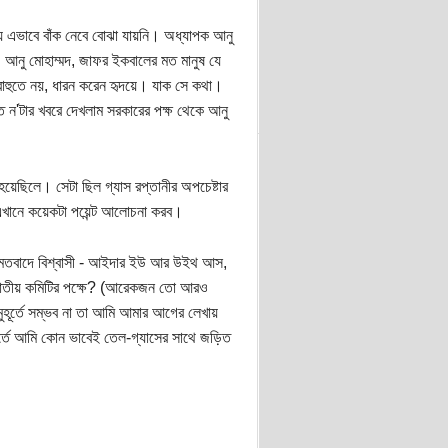
 যে এভাবে বাঁক নেবে বোঝা যায়নি। অধ্যাপক আনু
। আনু মোহাম্মদ, জাফর ইকবালের মত মানুষ যে
 বাহুতে নয়, ধারন করেন হৃদয়ে। যাক সে কথা।
 ন'টার খবরে দেখলাম সরকারের পক্ষ থেকে আনু
য়েছিলে। সেটা ছিল গ্যাস রপ্তানীর অপচেষ্টার
এখানে কয়েকটা পয়েন্ট আলোচনা করব।
ের মতবাদে বিশ্বাসী - আইদার ইউ আর উইথ আস,
ষা জাতীয় কমিটির পক্ষে? (আরেকজন তো আরও
মুহূর্তে সম্ভব না তা আমি আমার আগের লেখায়
ূর্তে আমি কোন ভাবেই তেল-গ্যাসের সাথে জড়িত