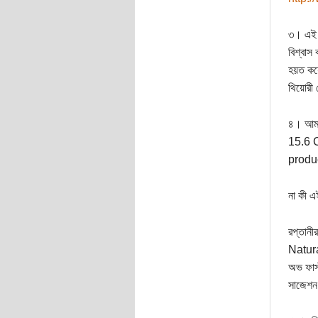
৩। এই ষ
বিশ্বাস
হয়ত কয়ে
থিয়োরী 
৪। আমর
15.6 C
produc
না কী এ
রপ্তান
Natura
অভ ফার্
সাজেশন 