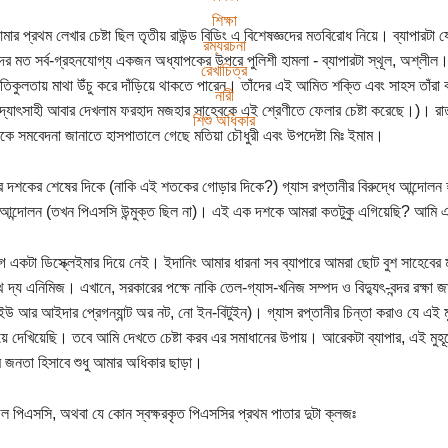
শিক্ষা
ার প্রথম লেখার চেষ্টা ছিল তৃতীয় রাউন্ড বিডিং এ বিশেষজ্ঞদের মতবিরোধ নিয়ে। ব্যাপারটা
রম্যরচনা
দের মত সর্ব-গ্রহনযোগ্য একজন অধ্যাপকের উপরে পুলিশী হামলা - ব্যাপারটা স্থূল, অশ্লীল
রেখাচিত্র
তিকুলতায় মাথা উঁচু করে দাঁড়িয়ে থাকতে পারেন। তাঁদের এই আমিত শক্তি এবং সাহস তাঁরা
নারী
্যোৎসাহী আবার দেখলাম ফরহাদ মজহার সাহেবকে এই শ্রেণীতে ফেলার চেষ্টা করেছে।)। রাত
শিশু অধিকার
দকে সমবেদনা জানাতে হাসপাতালে গেছে মতিয়া চৌধুরী এবং উপদেষ্টা মিঃ ইমাম।
র দশকের শেষের দিকে (নাকি এই শতকের গোড়ার দিকে?) গ্যাস রপ্তানীর বিরুদ্ধে আন্দোলন হ
ে আন্দোলন (তখন পিএসসি উন্মুক্ত ছিল না)। এই এক দশকে আমরা কতটুকু এগিয়েছি? আমি 
 একটা ডিস্ক্লেইমার দিয়ে নেই। ইদানিং আমার ধারনা সব ব্যাপারে আমরা ছোট বুশ সাহেব
দ্য এনিমিজ। এখানে, সরকারের পক্ষে নাকি তেল-গ্যাস-খনিজ সম্পদ ও বিদ্যুৎ-বন্দর রক্
ইউ আর আইদার প্রেগন্যান্ট অর নট, নো ইন-বিটুইন)। গ্যাস রপ্তানীর চিন্তা করাও যে এই 
য়ে দেখিয়েছি। তবে আমি দেখতে চেষ্টা করব এর সমাধানের উপায়। আরেকটা ব্যাপার, এই মুহ
জনতা হিসাবে শুধু আমার অধিকার ছাড়া।
 পিএসসি, অথবা যে কোন স্বক্ষরকৃত পিএসসির প্রথম পাতার দুটা ক্লজঃ