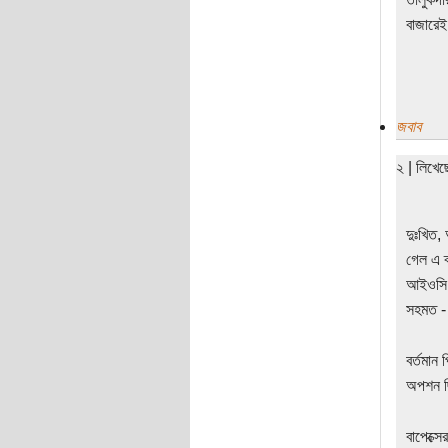
বাজারেই
জবাব
২ | লিখে
দুঃখিত,
গেল এ 
আইওসি প
সহমত -
বর্তমান
অপশন ছ
বাপেক্সে