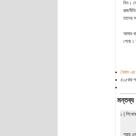
নিন। দে
রাজনীতি
তাদের 
আমার ধা
গেছে। ত
নৈষাদ এর 
৪১৫বার প
মন্তব্য
১ | লিখে
প্রায় এ