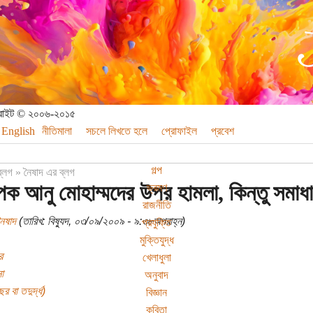
পিরাইট © ২০০৬-২০১৫
English
নীতিমালা
সচলে লিখতে হলে
প্রোফাইল
প্রবেশ
গল্প
ব্লগ
»
নৈষাদ এর ব্লগ
পক আনু মোহাম্মদের উপর হামলা, কিন্তু সমাধ
ভ্রমণ
রাজনীতি
নৈষাদ
(তারিখ: বিষ্যুদ, ০৩/০৯/২০০৯ - ৯:৩৮অপরাহ্ন)
প্রযুক্তি
মুক্তিযুদ্ধ
র
খেলাধুলা
া
অনুবাদ
র বা তদুর্দ্ধ)
বিজ্ঞান
কবিতা