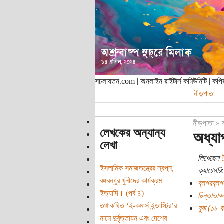
সচলায়তন.com | অনলাইন রাইটার্স কমিউনিটি | ক
নীড়পাতা
নীড়পাতা
»
লেখকের অন্যান্য
অধ্যা
লেখা
লিখেছেন
ইসলামিক সমাজতন্ত্রের স্বপ্ন,
ক্যাটেগরি:
বঙ্গবন্ধুর খুনীদের কার্যক্রম
ব্লগরব্লগ
ইত্যাদি। (পর্ব ৪)
চিন্তাভাবন
তথাকথিত ‘ই-কমার্স ইন্ডাস্ট্রি’র
যুবা (১৮ বছ
নামে দুর্বৃত্তায়ন এবং দেশের