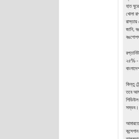
হাত ঘুর
খোলা রা
রাস্তায়
জানি, 
বঙগোপস
রপ্তানি
২৫% -
বাংলাদ
কিন্তু 
তবে আমা
শিডিউল 
সম্ভব।
আমারতো 
কন্সেশা
তালুকদা