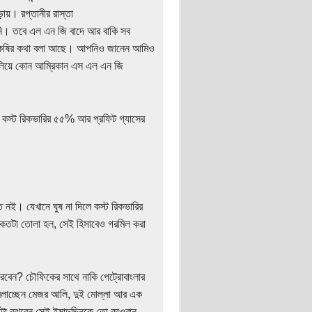
ায়। রপ্তানীর রাস্তা
য়নি। তবে এল এন জি বাদে আর বাকি সব
কাষাকষির কথা বলা আছে। আপনিও জানেন আমিও
লিয়ে কোন আম্রিকান এস এল এন জি
কস্ট রিকভারির ৫৫% আর প্রফিট গ্যাসের
 নই। যেখানে ঘুষ না দিলে কস্ট রিকভারির
 কতটা তোলা হল, সেই হিসাবেও গরমিল করা
বেন? চৌফিকের সাথে নাকি পেট্রোবাংলার
ামলাচ্ছেন মেজর আলি, দুই মোল্লা আর এক
া বুঝবেন সেই ইমাদুদ্দিনকে তো কাওরান