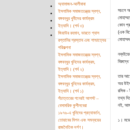
অ্যামাজন-আলীবাবা
সচলে আম
ইসলামিক সমাজতন্ত্রের স্বপ্ন,
মোহাম্ম
বঙ্গবন্ধুর খুনীদের কার্যক্রম
কোন প্র
ইত্যাদি। (পর্ব ৩)
(এক বিদ
জিয়াউর রহমান, ভারতে গ্যাস
মোহাম্ম
রপ্তানির প্রস্তাব এবং পাশ্চাত্যের
পরিকল্পনা
নব্বইয়ে
ইসলামিক সমাজতন্ত্রের স্বপ্ন,
বিরুদ্ধ
বঙ্গবন্ধুর খুনিদের কার্যক্রম,
ইত্যাদি। (পর্ব ২)
তার আগে
ইসলামিক সমাজতন্ত্রের স্বপ্ন,
অর উইথ 
বঙ্গবন্ধুর খুনিদের কার্যক্রম,
রসিক - 
ইত্যাদি। (পর্ব ১)
তথ্য দি
পঁচাত্তরের পনেরই আগস্ট –
নই, আম 
বেসামরিক কুশীলবেরা
১৯৭৬-এ খুনিদের প্রত্যাবর্তন,
তোয়াবের মিশন এবং সমন্বয়ের
১। মডেল
রাজনৈতিক দর্শণ।