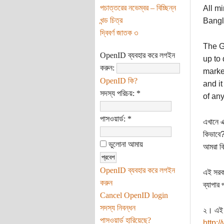
পচাত্তরের নভেম্বর – বিচ্ছিন্ন
All mi
খন্ড চিত্র
Bangl
দ্বিবর্ণ জাতক ৩
The G
OpenID ব্যবহার করে লগইন
up to 
করুন:
marke
OpenID কি?
and it
সদস্য পরিচয়:
*
of an
পাসওয়ার্ড:
*
এখানে এ
কিভাবে?
ভুলোনা আমায়
আমরা কি
OpenID ব্যবহার করে লগইন
এই সরকা
করুন
ব্যাপার 
Cancel OpenID login
সদস্য নিবন্ধন
২। এই প
পাসওয়ার্ড হারিয়েছে?
http: