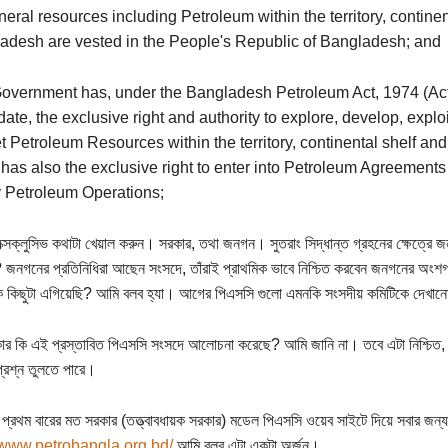
neral resources including Petroleum within the territory, contin
adesh are vested in the People's Republic of Bangladesh; and
overnment has, under the Bangladesh Petroleum Act, 1974 (Ac
date, the exclusive right and authority to explore, develop, explo
t Petroleum Resources within the territory, continental shelf 
 has also the exclusive right to enter into Petroleum Agreements
y Petroleum Operations;
ক্সক্লুসিভ কথাটা খেয়াল করুন। সরকার, তথা জনগন। সুতরাং সিদ্ধান্ত গ্রহনের ক্ষেত্রে 
 জনগনের প্রতিনিধিরা আছেন সংসদে, তাঁরাই প্রাথমিক ভাবে নিশ্চিত করবেন জনগনের অংশ
 কিছুটা এগিয়েছি? আমি বলব হ্যা। আগের পিএসসি গুলো এমনকি সংসদীয় কমিটিকে দেখান
র কি এই প্রস্তাবিত পিএসসি সংসদে আলোচনা করেছে? আমি জানি না। তবে এটা নিশ্চিত, য
প্রশ্ন তুলতে পারে।
্রথম বারের মত সরকার (তত্ত্বাবধায়ক সরকার) মডেল পিএসসি ওয়েব সাইটে দিয়ে সবার জন্য 
//www.petrobangla.org.bd/
আমি বলব এটা একটা অর্জন।