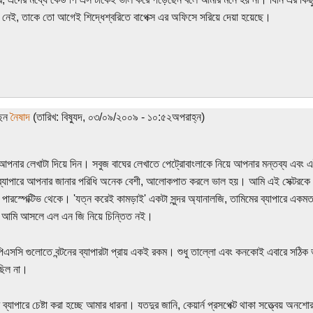
 নেই, তাকে তো আগেই শিদ্ধেশ্বরিতে বাপেক্স এর অফিসে সরিয়ে দেয়া হয়েছে।
ছেন
নৈষাদ
(তারিখ: বিষ্যুদ, ০৩/০৯/২০০৯ - ১০:৫২অপরাহ্ন)
 আপনার লেখাটা দিয়ে দিন। সবুজ বাঘের লেখাতে পেট্রোবাংলাকে নিয়ে আপনার মন্তব্য এবং 
ব্যাপারে আপনার জানার পরিধি অনেক বেশী, আলোকপাত করলে ভাল হয়। আমি এই সেক্টরকে
ারস্পেক্টিভ থেকে। 'যত্ন করেই কামড়াই' একটা সুন্দর অ্যানালজি, তামিমের ব্যাপারে একম
 আমি আসলে এল এন জি নিয়ে চিন্তিত নই।
 পিএসসি গুলোতে বন্টনের ব্যাপারটা প্রায় একই রকম। শুধু তাল্লো এবং কনকোই এবারে সঠিক
িল না।
র ব্যাপারে চেষ্টা করা হচ্ছে আমার ধারনা। যতদুর জানি, কেয়ার্ন প্রসপেক্ট থাকা সত্ত্বেয় অন