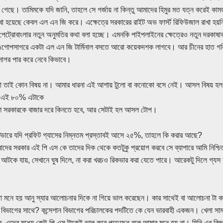
ে গেছে। তামিমকে যদি জানি, তাহলে সে গর্জায় না কিন্তু আমাদের হিমুর মত যত্ন করেই কামড়
খা হয়েছে কেবল এল এন জি করে। এক্ষেত্রে সরকারের রাইট অভ ফার্স্ট রিফিউজাল রাখা হ
 পেট্রোবাংলার নতুন অনুমতির কথা বলা হচ্ছে। এমনকি পাইপলাইনের ক্ষেত্রেও নতুন দর
বঙগোপসাগরে একটা এল এন জি টার্মিনাল বসতে আরো কয়েকদশক লাগবে। আর চীনের হাত গ
াগর পার করে নেবে কিভাবে।
টা তাই কোন বিষয় না। আমার ধারনা এই আশায় টুলো বা কনোকো বসে নেই। আসল বিষয় হল 
 এই ৮০% এটাকে
েশ সরকারকে বাজার দরে কিনতে হবে, আর সেটাই হল আসল টোপ।
টেন্ডারে যদি প্রফিট গ্যাসের নিম্নতম প্রস্তাবই আসে ২৫%, তাহলে কি করার আছে?
দের সরকার এই পি এস কে তাদের দিক থেকে কতটুকু প্রয়োগ করবে সে ব্যাপারে আমি নিশ্চিত
আটকে যায়, সেখানে ঘুষ দিলে, না করা খরচও রিকভার করা যেতে পারে। আরেকটু দিলে গ্যস
মনে হয় আনু স্যার আলোচনার দিকে না গিয়ে ভাল করেছেন। কার সাথেই বা আলোচনা টা কর
ন বিভাগের সাথে? কন্সেশান বিভাগের পরিচালকের পদটিতে কে যেন ভারবাহী একজন। খেলা স
র, এদের মধ্যে কেউ পি এস টাকেই ভাল করে পড়েছেন বলে আমার মনে হয় না। যিনি এর কিছুট