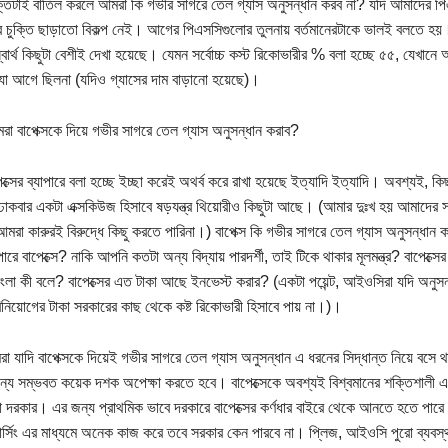
ক্তিটাই বাতিল করলে আমরা কি গভীর সাগরে তেল গ্যাস অনুসন্ধান করব না? যদি আমাদের পিএ
 চুক্তি ছাড়াতো বিকল্প নেই। আগের পিএসসিগুলোর তুলনায় বর্তমানেরটাকে ভালই বলতে 
্বার্থ কিছুটা বেশীই দেখা হয়েছে। যেমন সর্বোচ্চ কস্ট রিকোভারীর % বলা হচ্ছে ৫৫, যেখানে 
যা আগে ছিলনা (যদিও গ্যাসের দাম বাড়ানো হয়েছে)।
রা বাপেক্সকে দিয়ে গভীর সাগরে তেল গ্যাস অনুসন্ধান করাব?
ক্সের ব্যাপারে বলা হচ্ছে ইচ্ছা করেই অথর্ব করে রাখা হয়েছে ইত্যাদি ইত্যাদি। অবশ্যই, কি
তা ঢাকবার একটা এক্সকিউজ হিসাবে ষড়যন্ত্র থিয়োরীও কিছুটা আছে। (আমার দুঃখ হয় আমাদের সব স
আমরা কারুরই বিরুদ্ধে কিছু করতে পারিনা।) বাপেক্স কি গভীর সাগরে তেল গ্যাস অনুসন্ধান
ারে বাপেক্সে? নাকি আপনি কতটা অন্য বিদ্যায় পারদর্শী, তাই টিকে থাকার মূলমন্ত্র? বাপেক্স
াংলা কী বলে? বাপেক্সের এত টাকা আছে ইনভেস্ট করার? (একটা পয়েন্ট, আইওসিরা যদি অনুসন্ধা
িনিয়োগের টাকা সরকারের কাছ থেকে কষ্ট রিকোভারী হিসাবে পায় না।)।
 যাদি বাপেক্সকে দিয়েই গভীর সাগরে তেল গ্যাস অনুসন্ধান এ ধরনের সিদ্ধান্ত নিয়ে বসে থা
ন্য সম্ভবত কয়েক দশক অপেক্ষা করতে হবে। বাপেক্সেকে অবশ্যই বিশ্বমানের শক্তিশালী একট
না দরকার। এর জন্য প্রাথমিক ভাবে দরকারে বাপেক্সের কর্ণধার বাইরে থেকে আনতে হতে 
সিং এর মাধ্যমে অনেক কাজ করে তবে সরকার কেন পারবে না। প্লিজ, আইওসি পুরো ব্যবস্থ