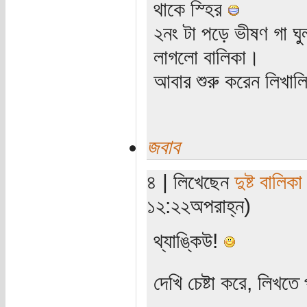
থাকে স্হির
২নং টা পড়ে ভীষণ গা ঘ
লাগলো বালিকা।
আবার শুরু করেন লিখাল
জবাব
৪ | লিখেছেন
দুষ্ট বালিকা
১২:২২অপরাহ্ন)
থ্যাঙ্কিউ!
দেখি চেষ্টা করে, লিখতে 