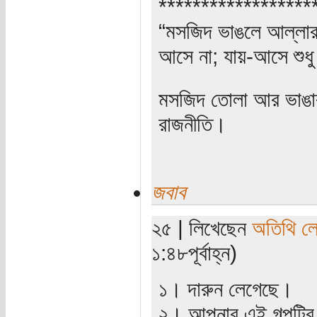
******************
“মসজিদ ভাঙলে আল্লার ক
আসে না; যায়-আসে শুধু
মসজিদ তোলা আর ভাঙার 
রাজনীতি।
জবাব
২৫ | লিখেছেন
অতিথি ল
১:৪৮পূর্বাহ্ন)
১। দারুন লেগেছে।
২। আপনার এই গল্পটির 