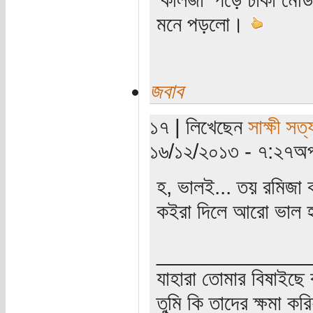
মনে পড়লো।
জবাব
১৭ | লিখেছেন
সাক্ষী সত্য
১৬/১২/২০১৩ - ৭:২৭অপ
হ, ভালই... তয় রমিজা ক
কইরা দিলে আরো ভাল হ
_____________
যাহারা তোমার বিষাইছে 
তুমি কি তাদের ক্ষমা কর