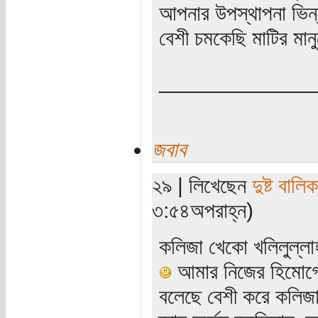
আপনার উপস্থাপনা ভিন্ন
বেশী চমকেছি মাটির মা
_____________
জবাব
২৯ | লিখেছেন
দুষ্ট বালিক
৩:৫৪অপরাহ্ন)
কলিজা খেকো খলিলুল্ল
আমার নিজের হিমোগ্ল
বলেছে বেশী করে কলিজ