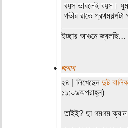
বয়স ভাবলেই বয়স। ধু
গভীর রাতে প্রথমগল্পট
ইচ্ছার আগুনে জ্বলছি...
জবাব
২৪ | লিখেছেন
দুষ্ট বালিক
১১:০৯অপরাহ্ন)
তাইই? ছা গমগম ক্যা