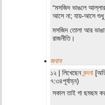
“মসজিদ ভাঙলে আল্লার ক
আসে না; যায়-আসে শুধু
মসজিদ তোলা আর ভাঙার 
রাজনীতি।
জবাব
১২ | লিখেছেন
বন্দনা
[অতি
৭:৩৪পূর্বাহ্ন)
সকাল তাই গা ছমছম কর