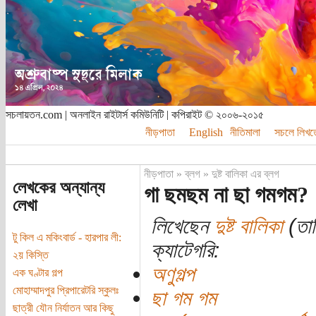
সচলায়তন.com | অনলাইন রাইটার্স কমিউনিটি | কপিরাইট © ২০০৬-২০১৫
নীড়পাতা
English
নীতিমালা
সচলে লিখত
নীড়পাতা
»
ব্লগ
»
দুষ্ট বালিকা এর ব্লগ
লেখকের অন্যান্য
গা ছমছম না ছা গমগম?
লেখা
লিখেছেন
দুষ্ট বালিকা
(তার
টু কিল এ মকিংবার্ড - হারপার লী:
ক্যাটেগরি:
২য় কিস্তি
অণুগল্প
এক ঘণ্টার গল্প
মোহাম্মাদপুর প্রিপারেটরি স্কুলঃ
ছা গম গম
ছাত্রী যৌন নির্যাতন আর কিছু