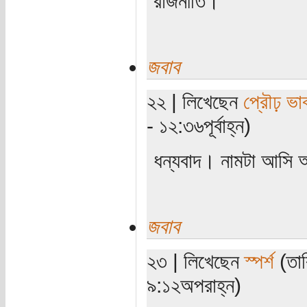
রাজনীতি।
জবাব
২২ | লিখেছেন
প্রৌঢ় ভা
- ১২:৩৬পূর্বাহ্ন)
ধন্যবাদ। নামটা আসি
জবাব
২৩ | লিখেছেন
স্পর্শ
(তার
৯:১২অপরাহ্ন)