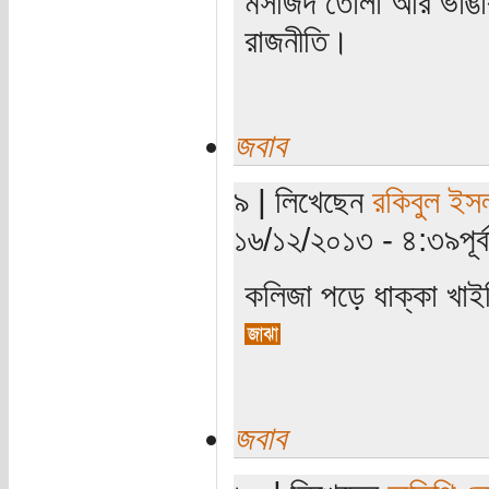
মসজিদ তোলা আর ভাঙার 
রাজনীতি।
জবাব
৯ | লিখেছেন
রকিবুল ইস
১৬/১২/২০১৩ - ৪:৩৯পূর্ব
কলিজা পড়ে ধাক্কা খা
জবাব