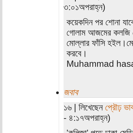
৩:০১অপরাহ্ন)
কয়েকদিন পর শোনা যাব
গোলাম আজমের কলজি খে
মোল্লার ফাঁসি হইল।মোল
করবে।
Muhammad has
জবাব
১৬ | লিখেছেন
প্রৌঢ় ভা
- ৪:১৭অপরাহ্ন)
'কলিজা' পড়ে ঢাকা মেড