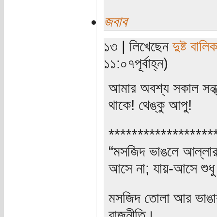
জবাব
১৩ | লিখেছেন
দুষ্ট বালিক
১১:০৭পূর্বাহ্ন)
আমার অবশ্য সকাল সন্ধ
থাকে! থেঙ্কু আপু!
******************
“মসজিদ ভাঙলে আল্লার ক
আসে না; যায়-আসে শুধু
মসজিদ তোলা আর ভাঙার 
রাজনীতি।