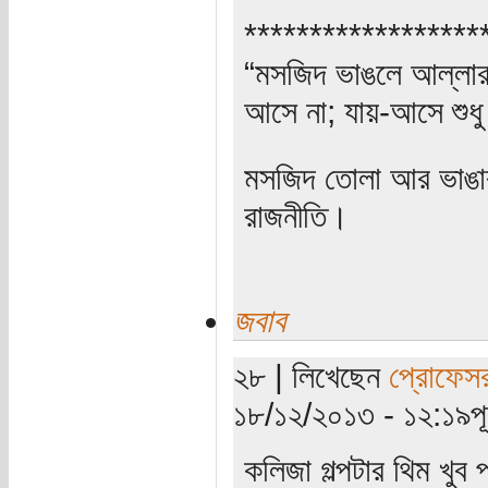
******************
“মসজিদ ভাঙলে আল্লার ক
আসে না; যায়-আসে শুধু
মসজিদ তোলা আর ভাঙার 
রাজনীতি।
জবাব
২৮ | লিখেছেন
প্রোফেস
১৮/১২/২০১৩ - ১২:১৯পূর্
কলিজা গল্পটার থিম খুব