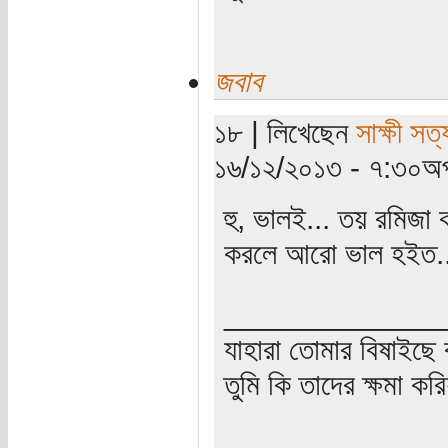
জবাব
১৮ | লিখেছেন
সাক্ষী সত্য
১৬/১২/২০১৩ - ৭:৩০অপ
হু, ভালই... তয় রমিজা 
করলে আরো ভাল হইত...
_____________
যাহারা তোমার বিষাইছে 
তুমি কি তাদের ক্ষমা কর