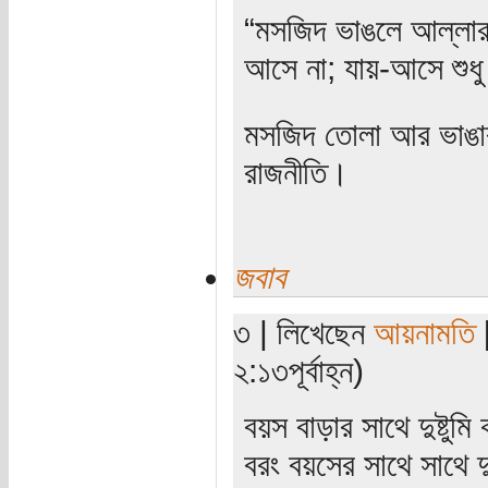
“মসজিদ ভাঙলে আল্লার ক
আসে না; যায়-আসে শুধু
মসজিদ তোলা আর ভাঙার 
রাজনীতি।
জবাব
৩ | লিখেছেন
আয়নামতি
[
২:১৩পূর্বাহ্ন)
বয়স বাড়ার সাথে দুষ্টু
বরং বয়সের সাথে সাথে দুষ