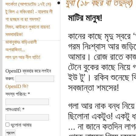
যুবা (১৮ বছর বা তদুর্দ্ধ)
সতর্কতা (আপডেটেড ১৭ই মে)
টু কিল এ মকিংবার্ড! - হারপার লী
মাটির মানুষ!
গা ছমছম না ছা গমগম?
সিমন, ঝাউবনে লুকানো যায়না!
কানের কাছে মৃদু স্বরে 
সমসাময়িক!
ভাবানুবাদঃ বাড়িওয়ালী
গরম নিঃশ্বাস আর জড়িয়
অপরাজিতা...
আমার। রোজ রাতে কাজ
লাল দুল আর নীল হাতি!
টেনে বুকের কাছে নিয়ে 
OpenID ব্যবহার করে লগইন
ইউ টু’। রকিব শুনেছে 
করুন:
সবজান্তা শমসের!
OpenID কি?
সদস্য পরিচয়:
*
গলা আর নাক বন্ধ নিয়ে 
পাসওয়ার্ড:
*
ছিলোনা একটুও! একটু ধ
... না জানে কতদিন লাগ
ভুলোনা আমায়