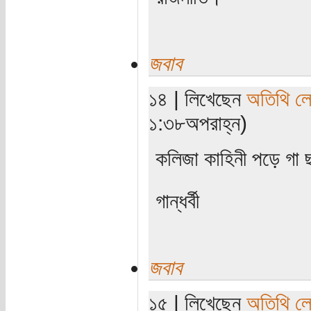
জবাব
১৪ | লিখেছেন
অতিথি ল
১:৩৮অপরাহ্ন)
কলিজা কাহিনী পড়ে গা
গান্ধর্বী
জবাব
১৫ | লিখেছেন
অতিথি ল