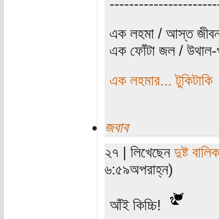
----------------------
এক লহমা / আস্ত জীবন
এক ফোঁটা জল / উথাল-প
এক লহমার... টুকিটাকি
জবাব
২৭ | লিখেছেন
দুষ্ট বালিক
৬:৫৯অপরাহ্ন)
আঁই কিচ্চি!