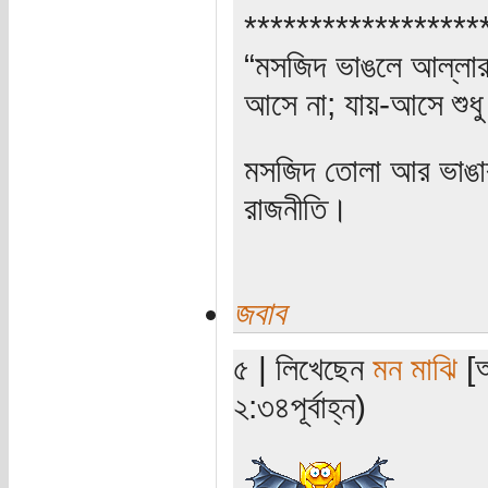
******************
“মসজিদ ভাঙলে আল্লার ক
আসে না; যায়-আসে শুধু
মসজিদ তোলা আর ভাঙার 
রাজনীতি।
জবাব
৫ | লিখেছেন
মন মাঝি
[অ
২:৩৪পূর্বাহ্ন)