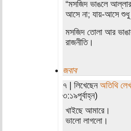
“মসজিদ ভাঙলে আল্লার ক
আসে না; যায়-আসে শুধু
মসজিদ তোলা আর ভাঙার 
রাজনীতি।
জবাব
৭ | লিখেছেন
অতিথি লে
৩:১৯পূর্বাহ্ন)
খাইছে আমারে।
ভালো লাগলো।