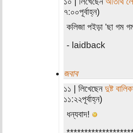
১০ | লিখেছেন
অতিথি ল
৭:০০পূর্বাহ্ন)
কলিজা পইড়া 'ছা গম গ
- laidback
জবাব
১১ | লিখেছেন
দুষ্ট বালিক
১১:২২পূর্বাহ্ন)
ধন্যবাদ!
******************