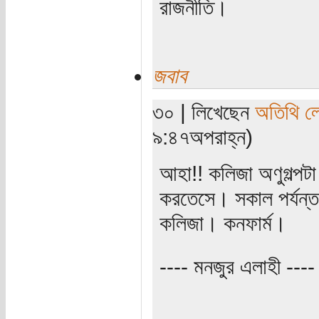
রাজনীতি।
জবাব
৩০ | লিখেছেন
অতিথি ল
৯:৪৭অপরাহ্ন)
আহা!! কলিজা অণুগল্পট
করতেসে। সকাল পর্যন্ত
কলিজা। কনফার্ম।
---- মনজুর এলাহী ----