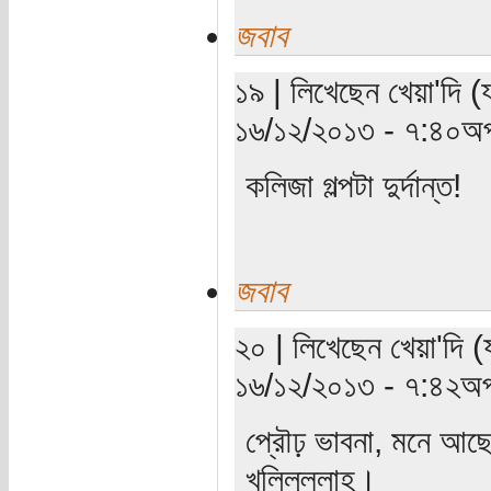
জবাব
১৯ | লিখেছেন খেয়া'দি (
১৬/১২/২০১৩ - ৭:৪০অপ
কলিজা গল্পটা দুর্দান্ত!
জবাব
২০ | লিখেছেন খেয়া'দি (
১৬/১২/২০১৩ - ৭:৪২অপ
প্রৌঢ় ভাবনা, মনে আছ
খলিলুল্লাহ।