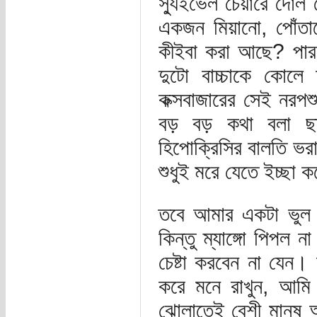
স্যুইভেল চেয়ারে দোল 
একজন মিয়ানো, পোঁতান
কীইবা করা আছে? পারবো
দুটো বাচ্চাকে কোল
কক্সবাজারের সেই নরপ
বড় বড় কথা বলা 
হিপোক্রিসির বালতি ভরা
শুধুই মরে যেতে ইচ্ছা 
তবে আমার একটা ভুল 
কিন্তু ম্যাঙ্গো পিপল 
চেষ্টা করবেন না যেন
করে মনে রাখুন, আমি
ঝোলাতেই বেশী মানুষ আ