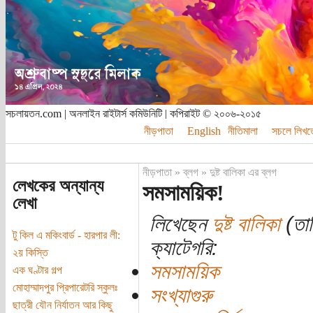
সচলায়তন.com | অনলাইন রাইটার্স কমিউনিটি | কপিরাইট © ২০০৬-২০১৫
নীড়পাতা
English
নীতিমালা
সচলে লিখত
নীড়পাতা
»
ব্লগ
»
দুষ্ট বালিকা এর ব্লগ
লেখকের অন্যান্য
সমসাময়িক!
লেখা
লিখেছেন
দুষ্ট বালিকা
(তার
টু কিল এ মকিংবার্ড - হারপার লী:
ক্যাটেগরি:
২য় কিস্তি
সমসাময়িক
এক ঘণ্টার গল্প
মোহাম্মাদপুর প্রিপারেটরি স্কুলঃ
সংখ্যাগুরু
ছাত্রী যৌন নির্যাতন আর কিছু