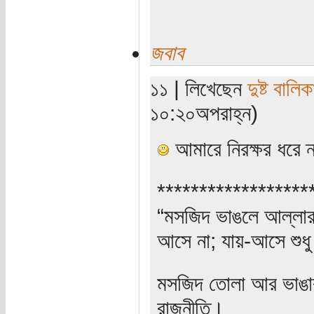
জবাব
১১ | লিখেছেন
দুষ্ট বালিক
১০:২০অপরাহ্ন)
আমারে নিরক্ষর ধরে ন্
******************
“মসজিদ ভাঙলে আল্লার ক
আসে না; যায়-আসে শুধু
মসজিদ তোলা আর ভাঙার 
রাজনীতি।