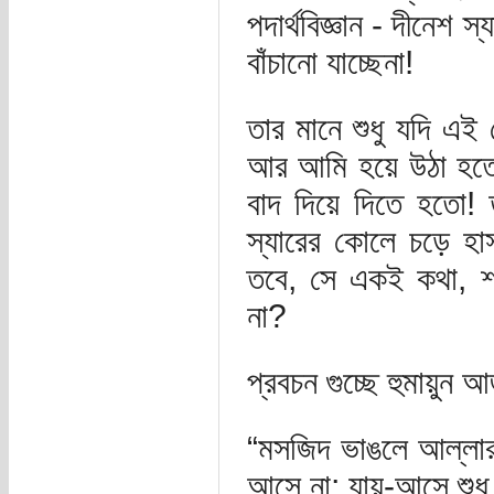
পদার্থবিজ্ঞান - দীনেশ 
বাঁচানো যাচ্ছেনা!
তার মানে শুধু যদি এ
আর আমি হয়ে উঠা হতো 
বাদ দিয়ে দিতে হতো!
স্যারের কোলে চড়ে হা
তবে, সে একই কথা, শ
না?
প্রবচন গুচ্ছে হুমায়ুন
“মসজিদ ভাঙলে আল্লার ক
আসে না; যায়-আসে শুধু