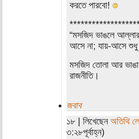
করতে পারবো!
******************
“মসজিদ ভাঙলে আল্লার ক
আসে না; যায়-আসে শুধু
মসজিদ তোলা আর ভাঙার 
রাজনীতি।
জবাব
১৮ | লিখেছেন
অতিথি ল
৩:২৮পূর্বাহ্ন)