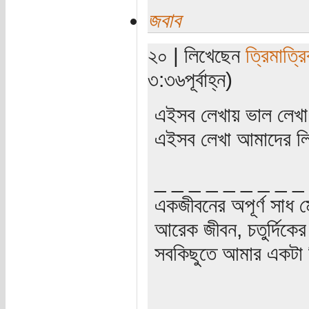
জবাব
২০ | লিখেছেন
ত্রিমাত্র
৩:৩৬পূর্বাহ্ন)
এইসব লেখায় ভাল লেখা 
এইসব লেখা আমাদের লি
_ _ _ _ _ _ _ _ _
একজীবনের অপূর্ণ সাধ ম
আরেক জীবন, চতুর্দিকের স
সবকিছুতে আমার একটা হ