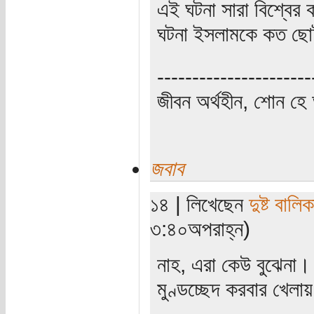
এই ঘটনা সারা বিশ্বের
ঘটনা ইসলামকে কত ছো
----------------------
জীবন অর্থহীন, শোন হে অ
জবাব
১৪ | লিখেছেন
দুষ্ট বালিক
৩:৪০অপরাহ্ন)
নাহ, এরা কেউ বুঝেনা। 
মুণ্ডচ্ছেদ করবার খেলা