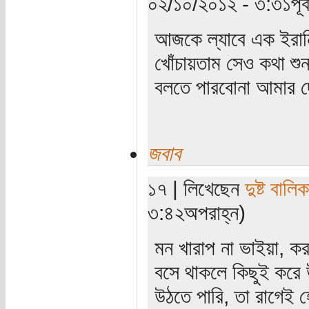
০২/১০/২০১২ - ৩:৩১পূর্ব
আজকে ল্যাবে এক ইরান
খোঁচায়তাম সেও কথা শু
বলতে পারবোনা আমার দেশ
জবাব
১৭ | লিখেছেন
দুষ্ট বালিক
৩:৪২অপরাহ্ন)
মন খারাপ না ভাইয়া, কর
বসে থাকলে কিছুই করে উ
উঠতে পারি, তা রাগেই