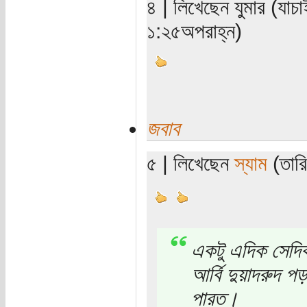
৪ | লিখেছেন যুমার (যাচ
১:২৫অপরাহ্ন)
জবাব
৫ | লিখেছেন
স্যাম
(তারি
একটু এদিক সেদিক
আর্বি দুয়াদরুদ 
পারত।