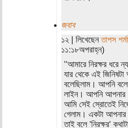
জবাব
১২ | লিখেছেন
তাপস শর্ম
১১:১৮অপরাহ্ন)
''আমারে নিরক্ষর ধরে ন্
যার থেকে এই জিনিষটা
বলেছিলাম। আপনি বলেছ
লাইন। আপনি আপনার পো
আমি সেই স্রোতেই নিজ
গেলাম। একটা আপনার
তাই বলে 'নিরক্ষর' কথ