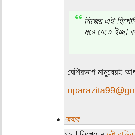
নিজের এই হিপোক্র
মরে যেতে ইচ্ছা 
বেশিরভাগ মানুষেরই আ
oparazita99@gm
জবাব
১৯ | লিখেছেন
দুষ্ট বালিক