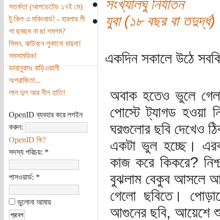
সংখ্যালঘু নির্যাতন
সতর্কতা (আপডেটেড ১৭ই মে)
যুবা (১৮ বছর বা তদুর্দ্ধ)
টু কিল এ মকিংবার্ড! - হারপার লী
গা ছমছম না ছা গমগম?
সিমন, ঝাউবনে লুকানো যায়না!
একদিন সকালে উঠে সবক
সমসাময়িক!
ভাবানুবাদঃ বাড়িওয়ালী
অপরাজিতা...
অবাক হতেও ভুলে গেল
লাল দুল আর নীল হাতি!
পোস্টে ট্যাগড হওয়া 
OpenID ব্যবহার করে লগইন
ঘরগুলোর ছবি দেখেও ঠিক
করুন:
OpenID কি?
একটা ভুল হচ্ছে। এর
সদস্য পরিচয়:
*
কাজ করে কিকরে? নিশ্
বুঝলাম বেকুব আসলে আ
পাসওয়ার্ড:
*
গেলো ছবিতে। পোড়ান
ভুলোনা আমায়
আগুনের ছবি, আয়েশে শু