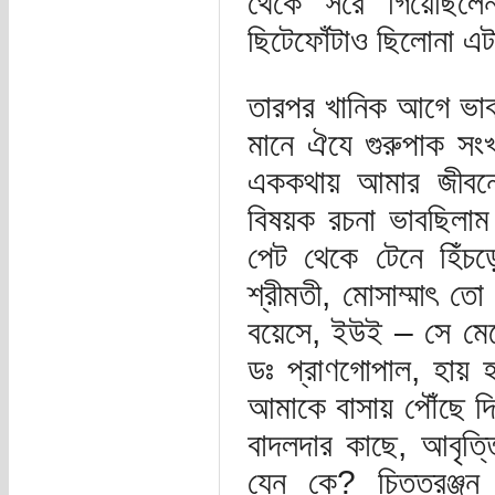
থেকে সরে গিয়েছিলে
ছিটেফোঁটাও ছিলোনা এটা
তারপর খানিক আগে ভাব
মানে ঐযে গুরুপাক সং
এককথায় আমার জীবনের
বিষয়ক রচনা ভাবছিলা
পেট থেকে টেনে হিঁ
শ্রীমতী, মোসাম্মাৎ তো
বয়েসে, ইউই – সে মে
ডঃ প্রাণগোপাল, হায় 
আমাকে বাসায় পৌঁছে দি
বাদলদার কাছে, আবৃত্ত
যেন কে? চিত্তরঞ্জন 