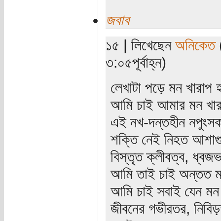
জবাব
১৫ | লিখেছেন
অনিকেত
(
৩:০৫পূর্বাহ্ন)
লেখাটা পড়ে মন খারাপ
আমি চাই আমার মন খা
এই নখ-দন্তহীন নপুংসক 
শক্তি নেই নিহত আশাগু
বিস্তৃত ক্লীবত্ব, ধ্বজভ
আমি তাই চাই অন্তত ম
আমি চাই সবাই যেন মন
জীবনের গভীরতর, নিবিড়ত