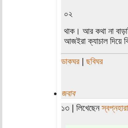
০২
থাক। আর কথা না বাড়া
আজইরা ক্যাচাল দিয়ে ক
ডাকঘর
|
ছবিঘর
জবাব
১৩ | লিখেছেন
স্বপ্নহার