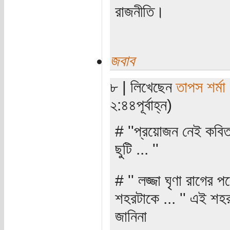
রাজনীতি।
জবাব
৮ | লিখেছেন
তাপস শর্মা
২:৪৪পূর্বাহ্ন)
# ''প্রয়োজন নেই কবিত
ছুটি ... ''
# '' লজ্জা ঘৃণা রাগে
শহরটাকে ... '' এই শহ
জানিনা