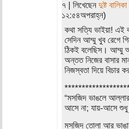
৭ | লিখেছেন
দুষ্ট বালিকা
১২:৫৪অপরাহ্ন)
কথা সত্যি ভাইয়া! এই 
সেদিন আম্মু খুব রেগে
ঠিকই বলেছিস। আম্মু আ
অন্তত নিজের বাসার মানু
নিজস্বতা দিয়ে বিচার ক
******************
“মসজিদ ভাঙলে আল্লার ক
আসে না; যায়-আসে শুধু
মসজিদ তোলা আর ভাঙার 