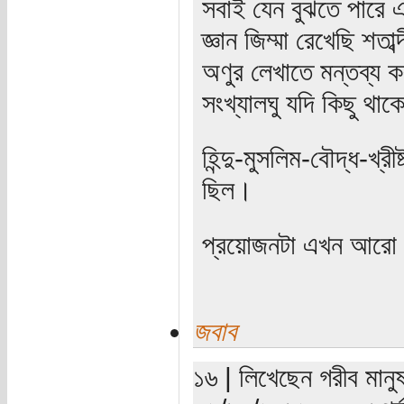
সবাই যেন বুঝতে পারে
জ্ঞান জিম্মা রেখেছি শতা
অণুর লেখাতে মন্তব্য 
সংখ্যালঘু যদি কিছু থা
হিন্দু-মুসলিম-বৌদ্ধ-খ্
ছিল।
প্রয়োজনটা এখন আরো 
জবাব
১৬ | লিখেছেন গরীব মানুষ