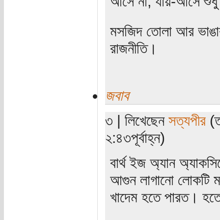
আসে না; যায়-আসে শুধু
মসজিদ তোলা আর ভাঙার 
রাজনীতি।
জবাব
৩ | লিখেছেন
সত্যপীর
(ত
২:৪৩পূর্বাহ্ন)
বার্থ ইজ অ্যান অ্যাকসি
আগুন লাগানো লোকটি মসজ
খাদেম হতে পারত। হত