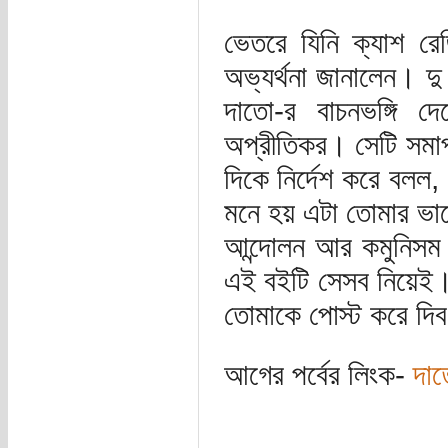
ভেতরে যিনি ক্যাশ রে
অভ্যর্থনা জানালেন। দু
দাতো-র বাচনভঙ্গি দে
অপ্রীতিকর। সেটি সমা
দিকে নির্দেশ করে বল
মনে হয় এটা তোমার ভা
আন্দোলন আর কমুনিসম থ
এই বইটি সেসব নিয়েই।
তোমাকে পোস্ট করে দিব
আগের পর্বের লিংক-
দাত