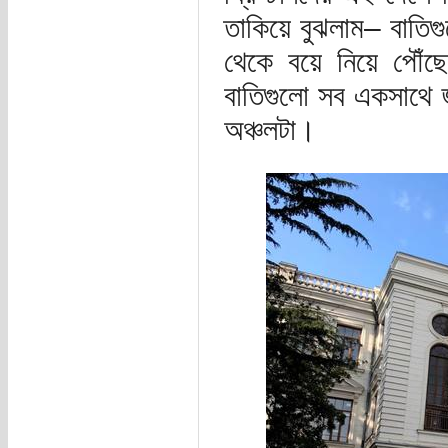
তাকিয়ে বুঝলাম– বাতি
থেকে বয়ে নিয়ে পৌঁ
বাতিগুলো সব একসাথে জ্
অঞ্চলটা।