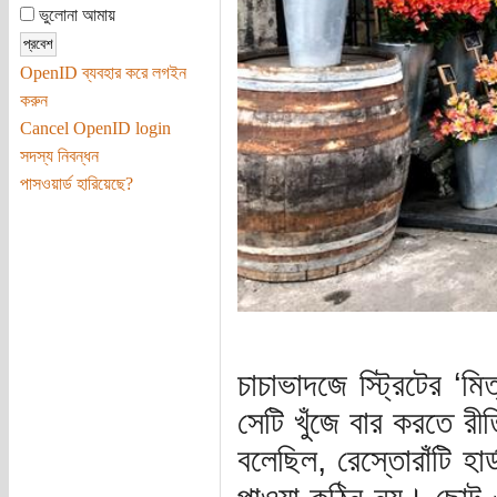
ভুলোনা আমায়
OpenID ব্যবহার করে লগইন
করুন
Cancel OpenID login
সদস্য নিবন্ধন
পাসওয়ার্ড হারিয়েছে?
চাচাভাদজে স্ট্রিটের ‘ম
সেটি খুঁজে বার করতে র
বলেছিল, রেস্তোরাঁটি হার