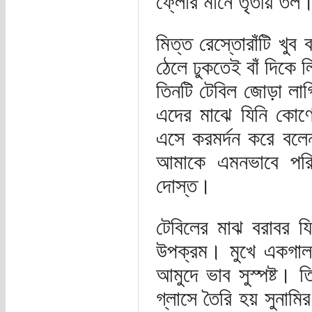
ফ্লোর মানে তৃতীয় তল
মিত্ত রেস্তোরাঁটি খু
ঠেলে ঢুকতেই বাঁ দিকে 
তিনটি টেবিল জোড়া লা
এদের মাঝে যিনি কোণে
এসে করমর্দন করে বলেন,
আমাকে এমনভাবে পরি
দোস্ত।
টেবিলের মাঝ বরাবর যিন
উপক্রম। মুখে একগাল দ
আমুদে ভাব সুস্পষ্ট। 
গ্লাসে তৈরি হয় সুনাম