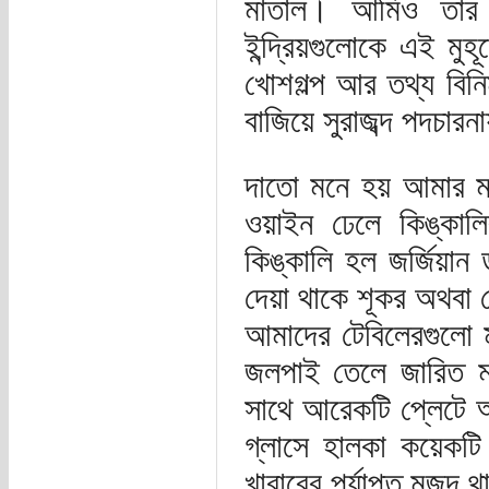
মাতাল। আমিও তার 
ইন্দ্রিয়গুলোকে এই মু
খোশগল্প আর তথ্য বিনি
বাজিয়ে সুরাজব্দ পদচার
দাতো মনে হয় আমার ম
ওয়াইন ঢেলে কিঙ্কা
কিঙ্কালি হল জর্জিয়া
দেয়া থাকে শূকর অথব
আমাদের টেবিলেরগুলো 
জলপাই তেলে জারিত মা
সাথে আরেকটি প্লেটে 
গ্লাসে হালকা কয়েকটি 
খাবারের পর্যাপ্ত মজু