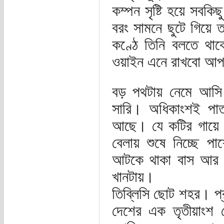
কম্পন সৃষ্টি হয়ে সবক
বরং সামনে ছুটে গিয়ে
কণ্ঠে তিনি বলতে থ
ওয়াইন এনে রাখবো আপ
বড় পথটায় নেমে আস
সারি। অধিকাংশই পাত
আছে। যে কটির গায়ে 
বেলায় শুষে নিচ্ছে পা
আটকে থাকা বাস আর গা
খানটায়।
তিব্লিসি ছোট শহর। প্
দেশের এক তৃতীয়াং