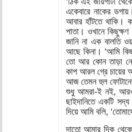
‘ঠিক এই জায়গাটা থেক
একেবারে নাকের ডগায়
আবার হাঁটতে থাকি। কা
পাতা। ওখানে কিছুক্ষ
জানি না এক বালতি ওয
আছে কিনা। ‘আমি কিছু
তো আর কোন তাড়া নেই
কাপ আরল গ্রে চায়ের অ
আজ তেমন হুল ফোটানো ঠ
শুধু আমরা-ই নই, আরও
ছাইদানিতে একটি সদ্য
দিয়ে আমি বলি, ‘তোমা
দাতো আমার দিক থেকে মু