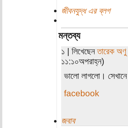
জীবনযুদ্ধ এর ব্লগ
মন্তব্য
১ | লিখেছেন
তারেক অণু
১১:১০অপরাহ্ন)
ভালো লাগলো। সেখানে গে
facebook
জবাব