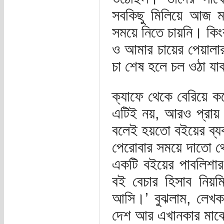
সবকিছু মিলিয়ে আজ ম
সময়ে নিতে চায়নি। কি
ও আমার চায়ের পেয়ালা
চা শেষ হলে চল ওঠা যাক
ক্যাফে থেকে বেরিয়ে ক
এটিই নয়, আরও প্রায়
বলেই হয়তো বইয়ের ব্যব
পেরোবার সময়ে দাতো থ
একটি বইয়ের পাবলিশার
বই বেচার হিসাব নিয়ম
আসি।’ বুঝলাম, লেখক-প
দেশ আর এখানকার মাঝে 