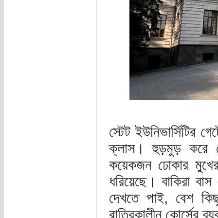
স্টেট ইউনিভার্সিটির 
ক্লাস। হুড়মুড় করে
কয়েকজন ঢোকার মুখের স
ধরিয়েছে। বাকিরা বাস 
দেখতে পাই, বেশ কি
রাত্রিকালীন কোর্সের ব