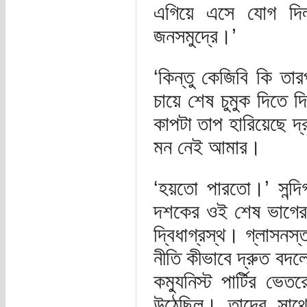
এগিয়ে এসে যোগ দি
জনসমুদ্রে।’
‘কিন্তু কেজিবি কি ত
চায়ে শেষ চুমুক দিতে 
কাপটা তাপ হারিয়েছে 
মন নেই আমার।
‘হয়তো পারতো।’ সন্দি
দশকের ওই শেষ ভাগের 
দ্বিধাগ্রস্থ। গ্লাসনস
নীতি কীভাবে দ্রুত বদল
কম্যুনিস্ট পার্টির ভে
উঠেছিল। তাদের সাথ