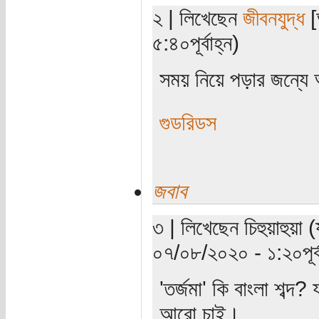
২ | লিখেছেন
জীবনযুদ্ধ
[
৫:৪০পূর্বাহ্ন)
সময় নিয়ে পড়ার জন্যে
গুডরিডস
জবাব
৩ | লিখেছেন চিহুয়াহুয়া 
০৭/০৮/২০২০ - ১:২০পূর্ব
'তর্জমা' কি বাংলা শব্
আরো চাই।