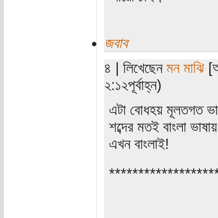
জবাব
৪ | লিখেছেন
মন মাঝি
[অ
২:১২পূর্বাহ্ন)
এটা বোধহয় মূলতগত ভাব
শব্দের মতই বাংলা ভাষ
এখন বাংলাই!
******************