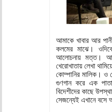
আমাকে খাবার আর পানীয
কলমের মাঝে। ওদিকে 
আলোচনায় মত্ত। আমি
খেরোখাতায় লেখা থামিয
কোম্পানির মালিক। ও সে
গুণগান করে এক পাত
বিদেশীদের কাছে উপস্
সেজন্যেই এখানে বসে 