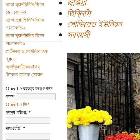
জর্জিয়া
দাতো তুরাশভিলি’র জিনস
তিব্লিসি
জেনারেশন-৩
দাতো তুরাশভিলি’র জিনস
সোভিয়েত ইউনিয়ন
জেনারেশন-২
সববয়সী
দাতো তুরাশভিলি’র জিনস
জেনারেশন-১
পোটসডামের সেসিলিয়েনহফ
প্রাসাদ
অ্যাড্রিয়াটিকের মায়ায়
ভিয়েনার ক্যাফে সেন্ট্রাল
OpenID ব্যবহার করে লগইন
করুন:
OpenID কি?
সদস্য পরিচয়:
*
পাসওয়ার্ড:
*