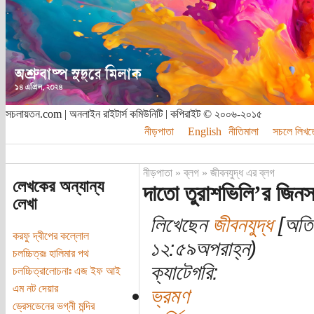
সচলায়তন.com | অনলাইন রাইটার্স কমিউনিটি | কপিরাইট © ২০০৬-২০১৫
নীড়পাতা
English
নীতিমালা
সচলে লিখত
নীড়পাতা
»
ব্লগ
»
জীবনযুদ্ধ এর ব্লগ
লেখকের অন্যান্য
দাতো তুরাশভিলি’র জিন
লেখা
লিখেছেন
জীবনযুদ্ধ
[অতিথ
করফু দ্বীপের কল্লোল
১২:৫৯অপরাহ্ন)
চলচ্চিত্রঃ হালিমার পথ
ক্যাটেগরি:
চলচ্চিত্রালোচনাঃ এজ ইফ আই
এম নট দেয়ার
ভ্রমণ
ড্রেসডেনের ভগ্নী মন্দির