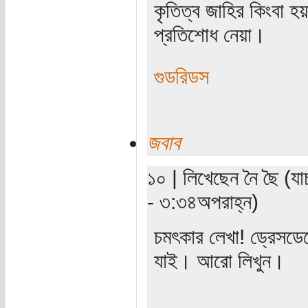
কৃতিত্ব জাহির কিংবা হয়
প্রতিশোধ নেয়া।
গুডরিডস
জবাব
১০ | লিখেছেন নৈ ছৈ (য
- ৩:৩৪অপরাহ্ন)
চমৎকার লেখা! ড্রেসডেন
যাই। আরো লিখুন।