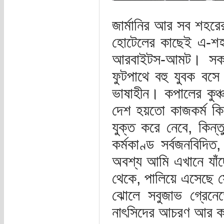
জার্মানির আর সব শহর
হোটেলের কাছেই এ-শহ
আরবাইটস-আমট। সকাল
ফুটপাথে বহু যুবক ব
ভাষাহীন। কপালের কুঞ্
দেশ হয়তো কাজকর্ম কিছু
যুক্ত করে নেবে, কিন্
কর্মকাণ্ড সর্বজনবিদ
অবশ্য আমি এখানে যাঁদ
থেকে, পালিয়ে এসেছে সে
ঝোলে সবুজাভ গ্রেন
নাৎসিদের আচরণ আর কতট