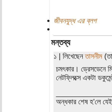
জীবনযুদ্ধ এর ব্লগ
মন্তব্য
১ | লিখেছেন
তাসনীম
(তা
চমৎকার। ড্রেসডেনে মিত্
নেটফ্লিক্সে একটা ডকুমে
_____________
অন্ধকার শেষ হ'লে যে