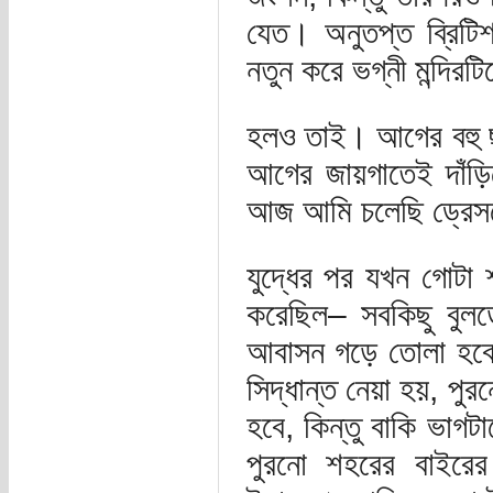
যেত। অনুতপ্ত ব্রিটি
নতুন করে ভগ্নী মন্দিরট
হলও তাই। আগের বহু ছ
আগের জায়গাতেই দাঁড়
আজ আমি চলেছি ড্রেসডে
যুদ্ধের পর যখন গোটা 
করেছিল– সবকিছু বুলড
আবাসন গড়ে তোলা হবে।
সিদ্ধান্ত নেয়া হয়, 
হবে, কিন্তু বাকি ভাগ
পুরনো শহরের বাইরের 