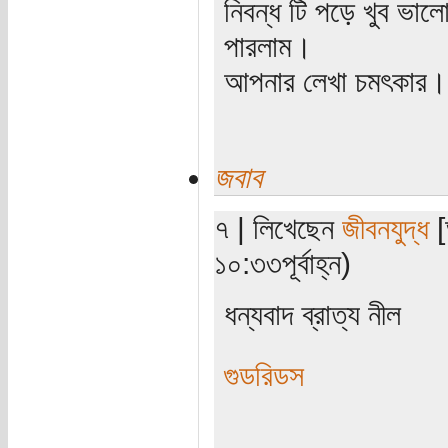
নিবন্ধ টি পড়ে খুব ভা
পারলাম।
আপনার লেখা চমৎকার।
জবাব
৭ | লিখেছেন
জীবনযুদ্ধ
[
১০:৩৩পূর্বাহ্ন)
ধন্যবাদ ব্রাত্য নীল
গুডরিডস