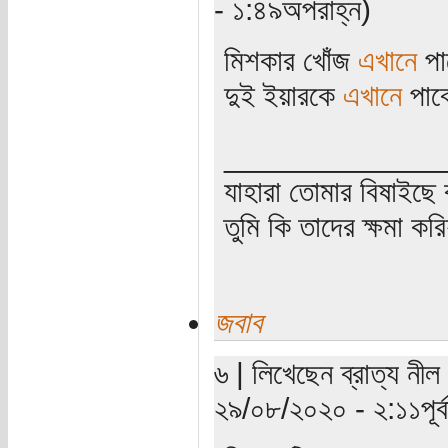
- ১:৪৯অপরাহ্ন)
মিশকার খোঁজ
এখানে
পা
দুই ইয়ারকে
এখানে
পাব
_____________
যাহারা তোমার বিষাইছে 
তুমি কি তাদের ক্ষমা কর
জবাব
৬ | লিখেছেন ব্রাত্য নীল
২৯/০৮/২০২০ - ২:১১পূর্ব