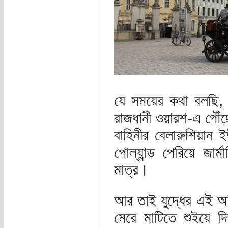
যে সময়ের কথা বলছি, 
রাজধানী ওয়ারশ-এ পৌঁছ
বাহিনীর বেলারুশিয়ান 
পোল্যান্ড পেরিয়ে জার
মাত্র।
আর তাই যুদ্ধের এই অন্
মেরে মাটিতে শুইয়ে 