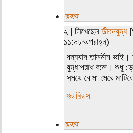
জবাব
২ | লিখেছেন
জীবনযুদ্ধ
[
১১:০৮অপরাহ্ন)
ধন্যবাদ তাসনীম ভাই। 
যুদ্ধাপরাধ বলে। শুধু
সময়ে বোমা মেরে মাটি
গুডরিডস
জবাব