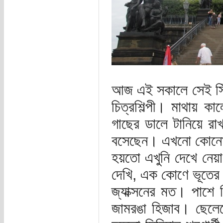
আজ এই সকালে সেই সি
চিত্রশিল্পী। মাথায় ক
গাছের ডালে টানিয়ে র
বসেছেন। এখনো কোনো আ
হয়তো এখুনি দেখে নেয়
দেখি, এক কোণে ভূতের 
জ্যাক্সনের মত। পাশে 
জামরঙা হিজাব। ছেলেক