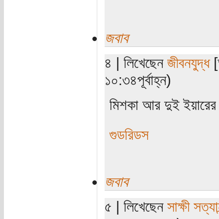
জবাব
৪ | লিখেছেন
জীবনযুদ্ধ
[
১০:৩৪পূর্বাহ্ন)
মিশকা আর দুই ইয়ারের 
গুডরিডস
জবাব
৫ | লিখেছেন
সাক্ষী সত্যান