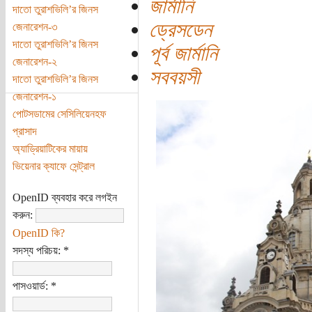
জার্মানি
দাতো তুরাশভিলি’র জিনস
ড্রেসডেন
জেনারেশন-৩
দাতো তুরাশভিলি’র জিনস
পূর্ব জার্মানি
জেনারেশন-২
সববয়সী
দাতো তুরাশভিলি’র জিনস
জেনারেশন-১
পোটসডামের সেসিলিয়েনহফ
প্রাসাদ
অ্যাড্রিয়াটিকের মায়ায়
ভিয়েনার ক্যাফে সেন্ট্রাল
OpenID ব্যবহার করে লগইন
করুন:
OpenID কি?
সদস্য পরিচয়:
*
পাসওয়ার্ড:
*