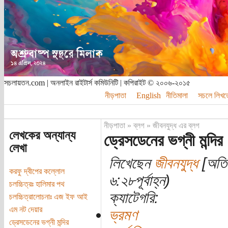
সচলায়তন.com | অনলাইন রাইটার্স কমিউনিটি | কপিরাইট © ২০০৬-২০১৫
নীড়পাতা
English
নীতিমালা
সচলে লিখত
নীড়পাতা
»
ব্লগ
»
জীবনযুদ্ধ এর ব্লগ
লেখকের অন্যান্য
ড্রেসডেনের ভগ্নী মন্দির
লেখা
লিখেছেন
জীবনযুদ্ধ
[অতিথ
করফু দ্বীপের কল্লোল
৬:২৮পূর্বাহ্ন)
চলচ্চিত্রঃ হালিমার পথ
ক্যাটেগরি:
চলচ্চিত্রালোচনাঃ এজ ইফ আই
এম নট দেয়ার
ভ্রমণ
ড্রেসডেনের ভগ্নী মন্দির