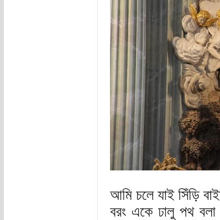
আমি চলে যাই সিঁড়ি বা
বরং একে ঢালু পথ বলা