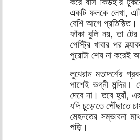
করে বসি কিউই’র টুকরো
একটি ফলকে লেখা, এট
বেশি আগে প্রতিষ্ঠিত।
ফাঁকা বুলি নয়, তা টে
পেস্ট্রি খাবার পর ব্ল
পুরোটা শেষ না করেই আ
লুথেরান মতাদর্শের প্রব
পাশেই ভগ্নী মন্দির। 
দেবে না। তবে হ্যাঁ, 
যদি চুড়োতে পৌঁছাতে চ
মেহনতের সম্ভাবনা মাথ
পড়ি।