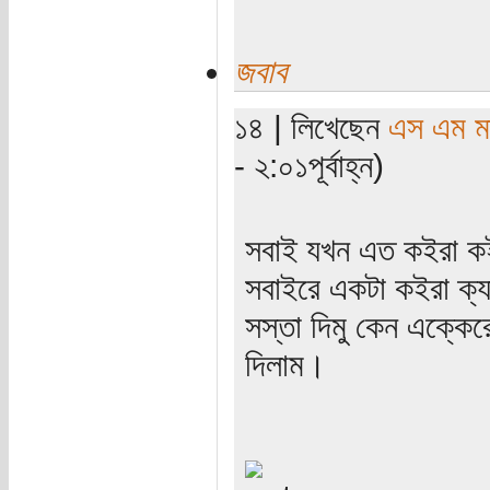
জবাব
১৪ | লিখেছেন
এস এম মাহ
- ২:০১পূর্বাহ্ন)
সবাই যখন এত কইরা কই
সবাইরে একটা কইরা ক্য
সস্তা দিমু কেন এক্কে
দিলাম।