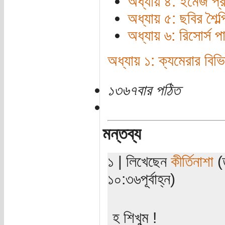
অধ্যায় ৪: ইমেজ প্
অধ্যায় ৫: ছবির শৈল্
অধ্যায় ৬: রিসোর্স 
অধ্যায় ১: ক্যমেরার বিভিন
১৩৬৭বার পঠিত
মন্তব্য
১ | লিখেছেন
কীর্তিনাশা
(
১০:৩৬পূর্বাহ্ন)
হ শিখুম !