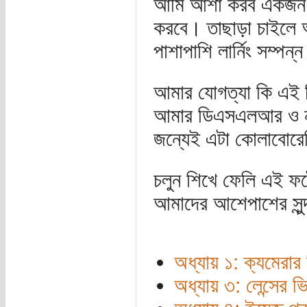
আমি আশা করব একজন আর
করবে। তাছাড়া চাইলে আ
পাশাপাশি লার্নিং সম্পন
আমার যোগত্যা কি এই
আমার ডিএসএলআর ও ন
জন্যেই এটা কোলাবোরেট
চলুন শিখে ফেলি এই ফটো
আমাদের আশেপাশের সুন্
অধ্যায় ১: ক্যমেরার 
অধ্যায় ৩: লেন্সের ভি