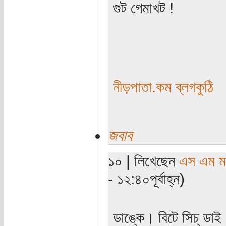
গুট গেমাখট !
নীড়পাতা.কম ব্লগকুঠি
জবাব
১০ | লিখেছেন
এস এম মাহ
- ১২:৪০পূর্বাহ্ন)
ডাঙ্কে। বিটে সিচ্ ডাই