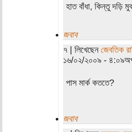
হাত বাঁধা, কিন্তু দড়ি মু
জবাব
৭ | লিখেছেন
জেবতিক র
১৬/০২/২০০৯ - ৪:০৯অপ
পাস মার্ক কততে?
জবাব