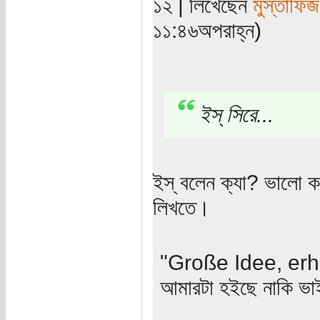
১২ | লিখেছেন
মুস্তাফিজ
১১:৪৬অপরাহ্ন)
ইস্ সিরে...
ইস্‌ বলেন ক্যা? ভালো 
লিখতে।
"Große Idee, erh
আমারটা হইছে নাকি ভ