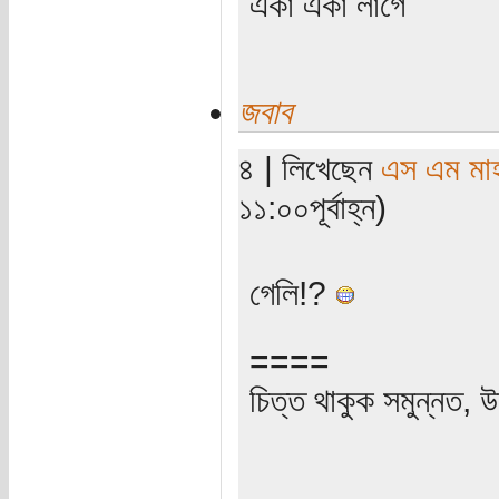
একা একা লাগে
জবাব
৪ | লিখেছেন
এস এম মাহব
১১:০০পূর্বাহ্ন)
গেলি!?
====
চিত্ত থাকুক সমুন্নত, উ