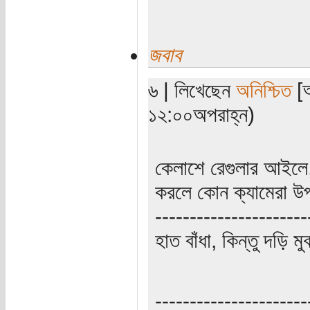
জবাব
৬ | লিখেছেন
অনিশ্চিত
[অ
১২:০০অপরাহ্ন)
কেলাশে রেগুলার আইলে, 
করলে কোন ক্যামেরা উ
‌‌---------------------
হাত বাঁধা, কিন্তু দড়ি মু
‌‌---------------------