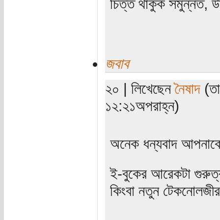
চিত্ত থাকুক সমুন্নত, উ
জবাব
২০ | লিখেছেন
নৈষাদ
(তা
১২:২১অপরাহ্ন)
অনেক ধন্যবাদ আপনা
ই-বুকের আরেকটা গুরুত্বপ
কিংবা নতুন টেকনোলজী