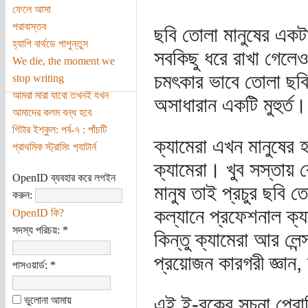
ফেলে আসা
পরাবাস্তব
ছবি তোলা মানুষের একটা
হ্যাপি বার্থডে পাপুন্তুস
সবকিছু ধরে রাখা গেলে
We die, the moment we
চমৎকার ভাবে তোলা ছবি 
stop writing
আমরা মারা যাবো তখনই যখন
অসাধারান একটি মুহুর্ত।
আমাদের কলম বন্ধ হবে
গিটার ইশ্‌কুল: পর্ব-৭ : পাঁচটি
ক্যামেরা এখন মানুষের
প্রাথমিক স্ট্রামিং প‌্যাটার্ন
ক্যামেরা। খুব সস্তায়
OpenID ব্যবহার করে লগইন
মানুষ তাই প্রচুর ছবি ত
করুন:
কল্যানে প্রফেশনাল ক্
OpenID কি?
সদস্য পরিচয়:
*
কিন্তু ক্যামেরা আর লে
প্রয়োজন কারগরী জ্ঞান,
পাসওয়ার্ড:
*
এই ই-বুকের সূচনা প
ভুলোনা আমায়