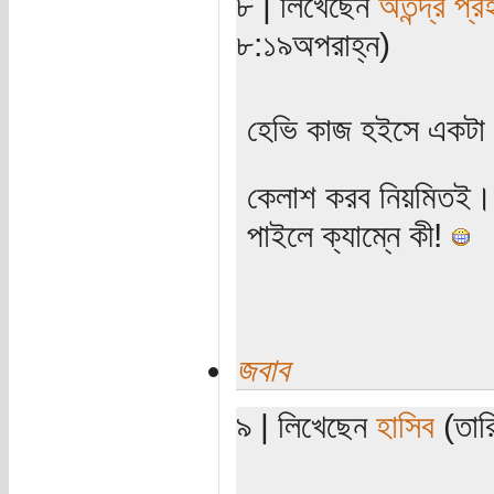
৮ | লিখেছেন
অতন্দ্র প্র
৮:১৯অপরাহ্ন)
হেভি কাজ হইসে একটা
কেলাশ করব নিয়মিতই। 
পাইলে ক্যাম্নে কী!
জবাব
৯ | লিখেছেন
হাসিব
(তারি