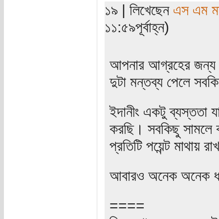
১৯ | লিখেছেন
এস এম মাহ
১১:৫৯পূর্বাহ্ন)
আপনার আগ্রহের জন্য
দুটা মন্তব্য পেলে সবক
ইদানীং একটু ব্যস্ততা 
করছি। সবকিছু সামলে ক
প্রতিটি পয়েন্ট মাথায় র
আবারও অনেক অনেক ধ
====