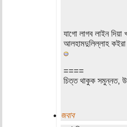
যাগো লাগব লাইন দিয়া 
আলহামদুলিল্লাহ কইরা
====
চিত্ত থাকুক সমুন্নত, উ
জবাব