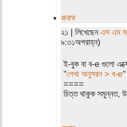
জবাব
২১ | লিখেছেন
এস এম মাহ
৯:৩১অপরাহ্ন)
ই-বুক বা ব-e গুলো এক্স
"
লেখা অনুসরন > ব-e
"
====
চিত্ত থাকুক সমুন্নত, উ