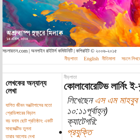
সচলায়তন.com | অনলাইন রাইটার্স কমিউনিটি | কপিরাইট © ২০০৬-২০১৫
নীড়পাতা
English
নীতিমালা
সচলে লিখত
নীড়পাতা
লেখকের অন্যান্য
কোলাবোরেটিভ লার্নিং ই-
লেখা
লিখেছেন
এস এম মাহবুব ম
যাপিত জীবন অক্টোপাসের মতো
১০:১১পূর্বাহ্ন)
শ্রোডিঙ্গারের বিড়াল
ক্যাটেগরি:
বড় বনাম ছোট প্রতিষ্ঠান: একটি
সাবজেক্টিভ তুলনা
প্রযুক্তি
তারার আলোয় দেখা