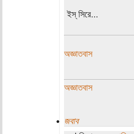
ইস্ সিরে...
অজ্ঞাতবাস
অজ্ঞাতবাস
জবাব