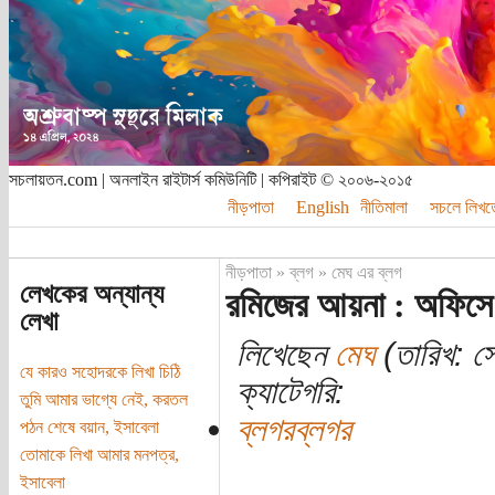
সচলায়তন.com | অনলাইন রাইটার্স কমিউনিটি | কপিরাইট © ২০০৬-২০১৫
নীড়পাতা
English
নীতিমালা
সচলে লিখত
নীড়পাতা
»
ব্লগ
»
মেঘ এর ব্লগ
লেখকের অন্যান্য
রমিজের আয়না : অফিসে
লেখা
লিখেছেন
মেঘ
(তারিখ: সো
যে কারও সহোদরকে লিখা চিঠি
ক্যাটেগরি:
তুমি আমার ভাগ্যে নেই, করতল
ব্লগরব্লগর
পঠন শেষে বয়ান, ইসাবেলা
তোমাকে লিখা আমার মনপত্র,
ইসাবেলা