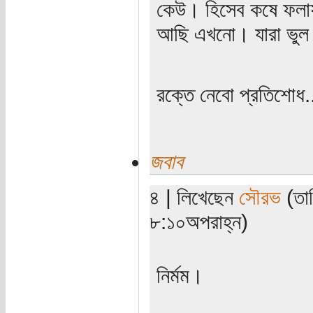
কেউ। হিসেব কষে ফলা
আছি এখনো। যারা ভুল ক
রক্তে নেবো প্রতিশোধ.
জবাব
৪ | লিখেছেন
সৌরভ
(তা
৮:১০অপরাহ্ন)
নির্মম।