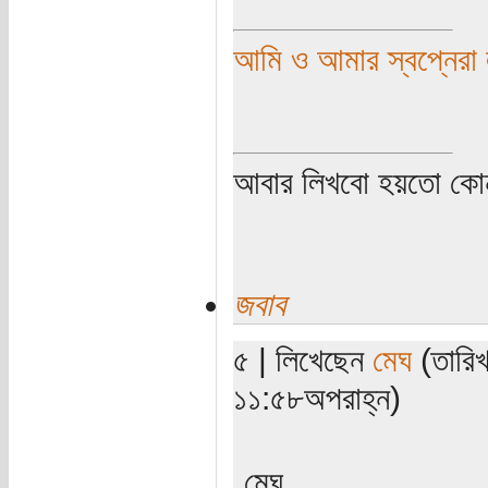
আমি ও আমার স্বপ্নেরা ল
আবার লিখবো হয়তো কো
জবাব
৫ | লিখেছেন
মেঘ
(তারি
১১:৫৮অপরাহ্ন)
মেঘ