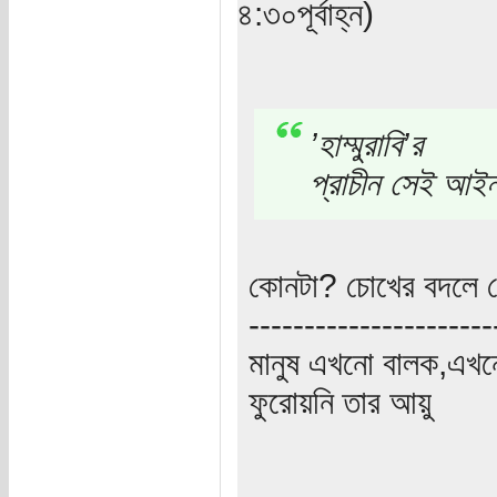
৪:৩০পূর্বাহ্ন)
’হাম্মুরাবি’র
প্রাচীন সেই আই
কোনটা? চোখের বদলে 
----------------------
মানুষ এখনো বালক,এখন
ফুরোয়নি তার আয়ু