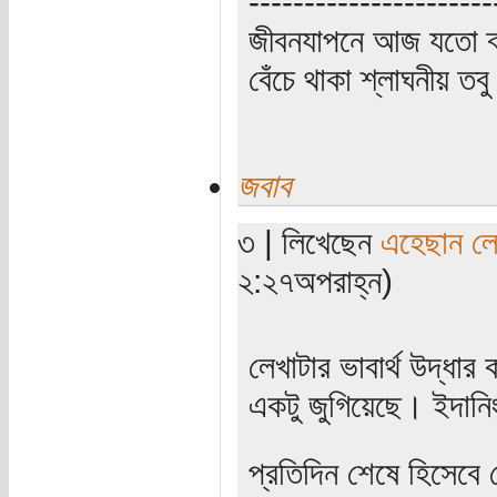
----------------------
জীবনযাপনে আজ যতো ক্
বেঁচে থাকা শ্লাঘনীয় ত
জবাব
৩ | লিখেছেন
এহেছান লে
২:২৭অপরাহ্ন)
লেখাটার ভাবার্থ উদ্ধা
একটু জুগিয়েছে। ইদান
প্রতিদিন শেষে হিসেবে