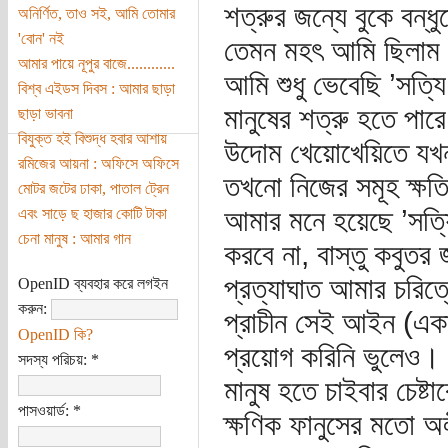
শত্রুর জন্যে বুকে বন্ধুত
অনির্ণিত, তাও সই, আমি তোমার
'বোন' নই
তেমন মহৎ আমি ছিলাম
আমার পায়ে নূপুর বাজে............
আমি শুধু ভেবেছি ’সত্য
বিশ্ব এইডস দিবস : আমার ছাড়া
মানুষের শত্রু হতে পার
ছাড়া ভাবনা
বিযুক্ত হই বিশুদ্ধ হবার আশায়
উদোম খেয়োখেয়িতে যখন
রমিজের আয়না : অফিসে অফিসে
তখনো নিজের সমূহ ক্ষতি
মোটর জটের ঢাকা, পাতাল ট্রেন
আমার মনে হয়েছে ’সত্
এবং সাড়ে ছ হাজার কোটি টাকা
চেনা মানুষ : আমার গান
করবে না, বাস্তু কবুত
প্রত্যাঘাত আমার চরিত্র
OpenID ব্যবহার করে লগইন
করুন:
প্রাচীন সেই আইন (এক
OpenID কি?
প্রয়োগ করিনি ভুলেও।
সদস্য পরিচয়:
*
মানুষ হতে চাইবার চেষ্টা
পাসওয়ার্ড:
*
ক্ষণিক ফানুসের মতো 