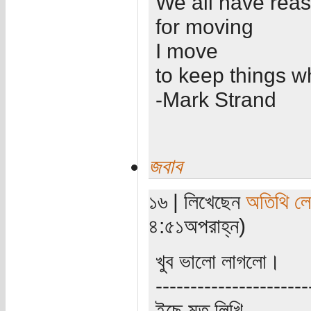
We all have rea
for moving
I move
to keep things w
-Mark Strand
জবাব
১৬ | লিখেছেন
অতিথি ল
৪:৫১অপরাহ্ন)
খুব ভালো লাগলো।
----------------------
ইছে মত লিখি