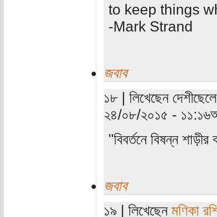
to keep things w
-Mark Strand
জবাব
১৮ | লিখেছেন দেশীছেলে
২৪/০৮/২০১৫ - ১১:১৬অ
"বিবর্তনে বিষন্ন শাড়ীর
জবাব
১৯ | লিখেছেন
মণিকা রশ