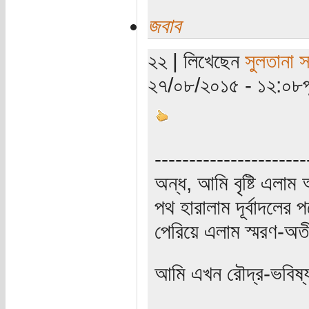
জবাব
২২ | লিখেছেন
সুলতানা স
২৭/০৮/২০১৫ - ১২:০৮পূর্
----------------------
অন্ধ, আমি বৃষ্টি এলা
পথ হারালাম দূর্বাদলের প
পেরিয়ে এলাম স্মরণ-অত
আমি এখন রৌদ্র-ভবিষ্