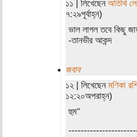
১১ | লিখেছেন
অতিথি ল
৭:২৯পূর্বাহ্ন)
ভাল লাগল তবে কিছু জায়
-তানভীর আকন্দ
জবাব
১২ | লিখেছেন
মণিকা রশ
১২:২০অপরাহ্ন)
হুম"
----------------------