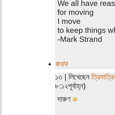
We all have rea
for moving
I move
to keep things w
-Mark Strand
জবাব
১৩ | লিখেছেন
ত্রিমাত্র
৮:১২পূর্বাহ্ন)
দারুণ
_ _ _ _ _ _ _ _ _