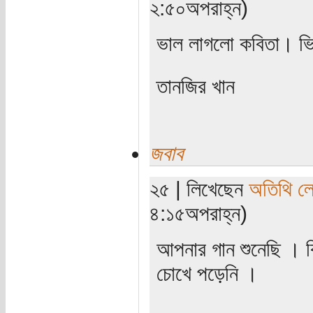
২:৫০অপরাহ্ন)
ভাল লাগলো কবিতা। ভ
তানজির খান
জবাব
২৫ | লিখেছেন
অতিথি ল
৪:১৫অপরাহ্ন)
আপনার গান শুনেছি । 
চোখে পড়েনি ।