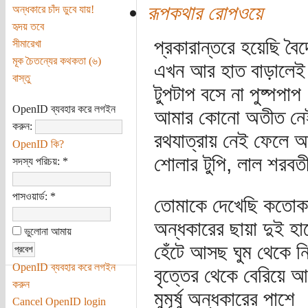
রূপকথার রোপওয়ে
অন্ধকারে চাঁদ ডুবে যায়!
হৃদয় তবে
প্রকারান্তরে হয়েছি বৈ
সীমারেখা
মূক চৈতন্যের কথকতা (৬)
এখন আর হাত বাড়ালেই
বাস্তু
টুপটাপ বসে না পুষ্পপাপ
OpenID ব্যবহার করে লগইন
আমার কোনো অতীত নে
করুন:
রথযাত্রায় নেই ফেলে 
OpenID কি?
শোলার টুপি, লাল শরবত
সদস্য পরিচয়:
*
পাসওয়ার্ড:
*
তোমাকে দেখেছি কতো
অন্ধকারের ছায়া দুই হা
ভুলোনা আমায়
হেঁটে আসছ ঘুম থেকে নির্
OpenID ব্যবহার করে লগইন
বৃত্তের থেকে বেরিয়ে 
করুন
মুমূর্ষু অন্ধকারের পাশে
Cancel OpenID login