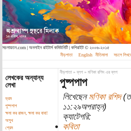
সচলায়তন.com | অনলাইন রাইটার্স কমিউনিটি | কপিরাইট © ২০০৬-২০১৫
নীড়পাতা
English
নীতিমালা
সচলে লিখত
নীড়পাতা
»
ব্লগ
»
মণিকা রশিদ এর ব্লগ
লেখকের অন্যান্য
পুষ্পপাপ
লেখা
লিখেছেন
মণিকা রশিদ
(তা
ভ্রম
১১:২৯অপরাহ্ন)
পুষ্পপাপ
ক্ষমা কর রাজন, ক্ষমা কর বাবা!
ক্যাটেগরি:
অসুখ
কবিতা
প্রেম