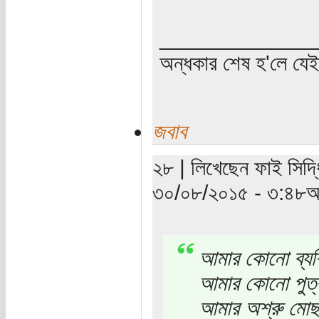
_____________
অন্ধকার শেষ হ'লে যে
জবাব
২৮ | লিখেছেন ফাই সিদ্ধ
৩০/০৮/২০১৫ - ৩:৪৮অপ
আমার কোনো ব্যক
আমার কোনো পুত্র
আমার অশ্রু মোছ