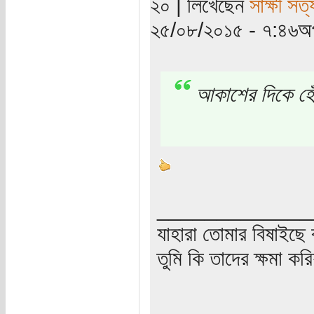
২০ | লিখেছেন
সাক্ষী সত্য
২৫/০৮/২০১৫ - ৭:৪৬অপ
আকাশের দিকে হেঁ
_____________
যাহারা তোমার বিষাইছে 
তুমি কি তাদের ক্ষমা কর