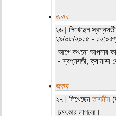
জবাব
২৬ | লিখেছেন স্বপ্নসতী
২৯/০৮/২০১৫ - ১২:০৫পূর্
আগে কখনো আপনার কবি
- স্বপ্নসতী, ক্যানাডা 
জবাব
২৭ | লিখেছেন
তাসনীম
(ত
চমৎকার লাগলো।