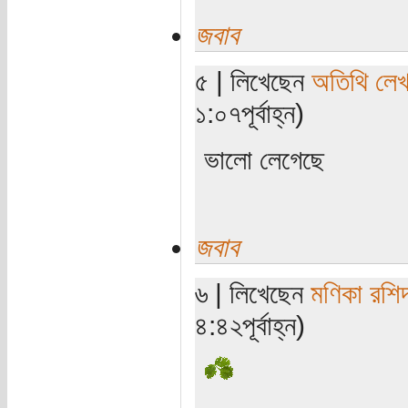
জবাব
৫ | লিখেছেন
অতিথি লে
১:০৭পূর্বাহ্ন)
ভালো লেগেছে
জবাব
৬ | লিখেছেন
মণিকা রশি
৪:৪২পূর্বাহ্ন)