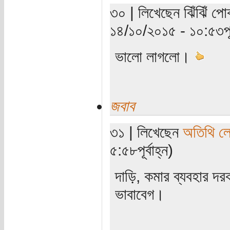
৩০ | লিখেছেন ঝিঁঝিঁ পোক
১৪/১০/২০১৫ - ১০:৫৩পূর্
ভালো লাগলো।
জবাব
৩১ | লিখেছেন
অতিথি ল
৫:৫৮পূর্বাহ্ন)
দাড়ি, কমার ব্যবহার দ
ভাবাবেগ।