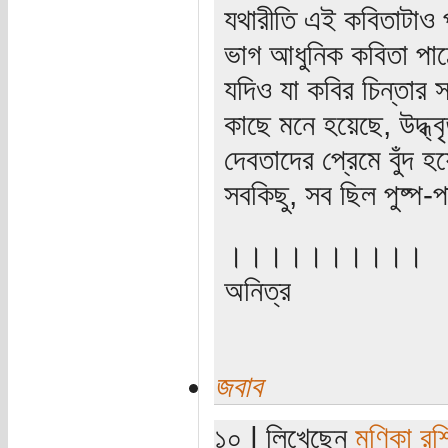
যথারীতি এই কবিতাটাও 
ভাগ আধুনিক কবিতা পাঠ
যদিও যা কবির চিন্তার 
কাছে মনে হয়েছে, উদ্ধ্
দেবতাদের প্রেমে বুঁদ 
সবকিছু, সব ছিল পুষ্প-প
।।।।।।।।।।
অনিত্র
জবাব
১০ | লিখেছেন
মণিকা রশ