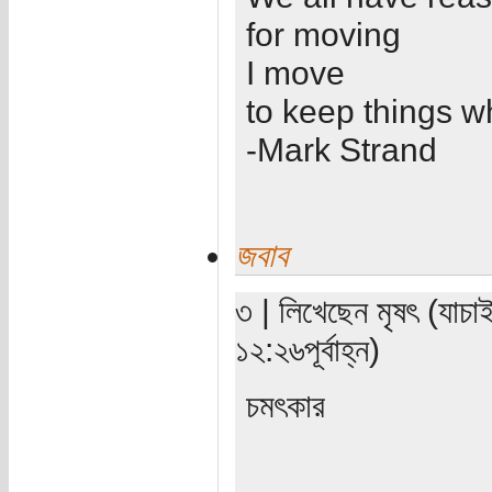
for moving
I move
to keep things w
-Mark Strand
জবাব
৩ | লিখেছেন মৃষৎ (যাচ
১২:২৬পূর্বাহ্ন)
চমৎকার