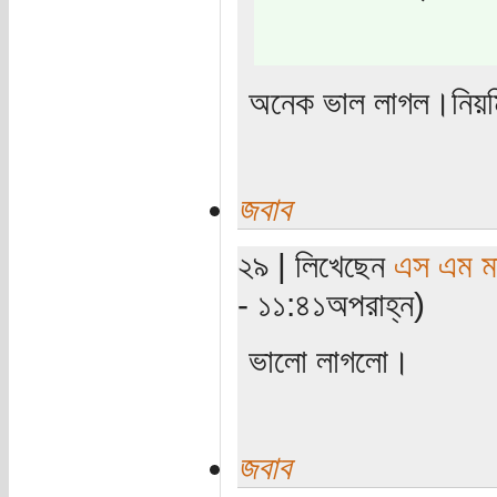
অনেক ভাল লাগল।নিয়ম
জবাব
২৯ | লিখেছেন
এস এম মাহ
- ১১:৪১অপরাহ্ন)
ভালো লাগলো।
জবাব