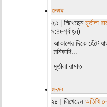
জবাব
২৩ | লিখেছেন
মূর্তালা র
৯:৪৮পূর্বাহ্ন)
আকাশের দিকে হেঁটে যা
মনিকাদি...
মূর্তালা রামাত
জবাব
২৪ | লিখেছেন
অতিথি ল