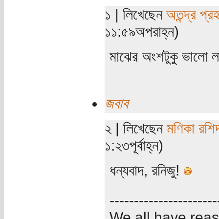
১ | লিখেছেন
অতন্দ্র প্র
১১:৫৯অপরাহ্ন)
মাঝের অংশটুকু ভালো 
জবাব
২ | লিখেছেন
মণিকা রশি
১:২৩পূর্বাহ্ন)
ধন্যবাদ, রনিজু!
----------------------
We all have rea