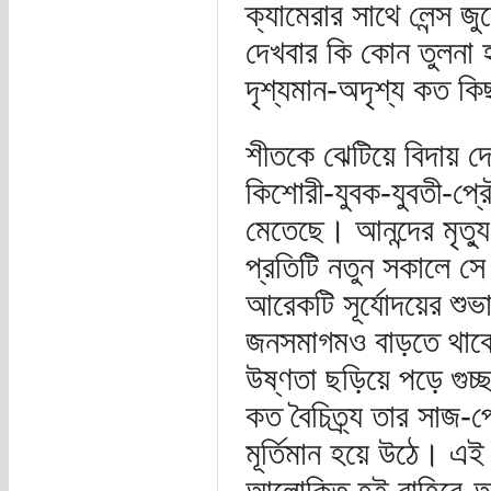
ক্যামেরার সাথে লেন্স জ
দেখবার কি কোন তুলনা 
দৃশ্যমান-অদৃশ্য কত কি
শীতকে ঝেটিয়ে বিদায় দ
কিশোরী-যুবক-যুবতী-প্র
মেতেছে। আনন্দের মৃত্য
প্রতিটি নতুন সকালে সে 
আরেকটি সূর্যোদয়ের শুভ
জনসমাগমও বাড়তে থাকে।
উষ্ণতা ছড়িয়ে পড়ে গুচ্
কত বৈচিত্র্য তার সাজ-পো
মূর্তিমান হয়ে উঠে। এই
আলোকিত হই বাহিরে-অ