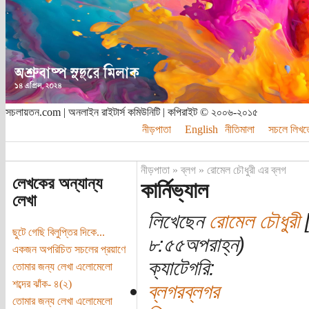
সচলায়তন.com | অনলাইন রাইটার্স কমিউনিটি | কপিরাইট © ২০০৬-২০১৫
নীড়পাতা
English
নীতিমালা
সচলে লিখত
নীড়পাতা
»
ব্লগ
»
রোমেল চৌধুরী এর ব্লগ
লেখকের অন্যান্য
কার্নিভ্যাল
লেখা
লিখেছেন
রোমেল চৌধুরী
[
ছুটে গেছি বিলুপ্তির দিকে...
৮:৫৫অপরাহ্ন)
একজন অপরিচিত সচলের প্রয়াণে
ক্যাটেগরি:
তোমার জন্য লেখা এলোমেলো
শব্দের ঝাঁক- ৪(২)
ব্লগরব্লগর
তোমার জন্য লেখা এলোমেলো