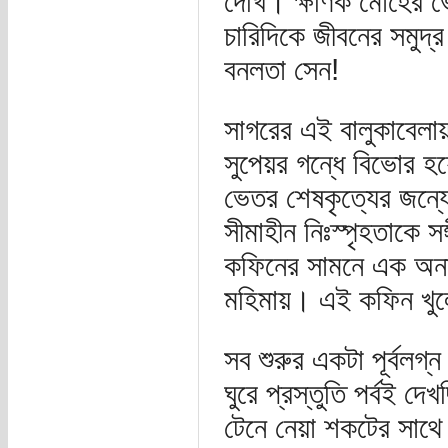
দেখি। ক্ষণিক মোহের ভ
চারিদিকে জীবনের সমুদ্
বনলতা সেন!
সাগরের এই বালুকাবেলা
সুপেয়র গন্ধে বিভোর হয়
ভেতর শেষকৃত্যের জন্
সীমাহীন নিঃস্পৃহতাকে স
কফিনের সামনে এক অনাহু
মহিমায়। এই কফিন খুলে
সব শুরুর একটা পূর্বলগ
ঘুরে প্রস্তুতি পর্বই 
টেনে নেয়া শকটের সাথ