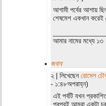
আগামী পর্বের আশায় ছি
শেষমেশ একখান করেই
_____________
আমার নামের মধ্যে ১৩
জবাব
২ | লিখেছেন
রোমেল চৌধ
- ১:৪৮অপরাহ্ন)
এই পর্বটি যখন প্রকাশি
পরপরই আমরা একটা চরম 