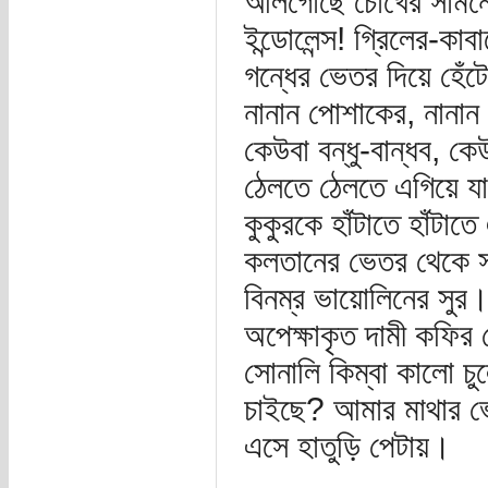
আলগোছে চোখের সামনে মে
ইন্ডোলেন্স! গ্রিলের-ক
গন্ধের ভেতর দিয়ে হেঁটে
নানান পোশাকের, নানান
কেউবা বন্ধু-বান্ধব, কেউ
ঠেলতে ঠেলতে এগিয়ে যা
কুকুরকে হাঁটাতে হাঁটাত
কলতানের ভেতর থেকে স
বিনম্র ভায়োলিনের সুর।
অপেক্ষাকৃত দামী কফির 
সোনালি কিম্বা কালো চ
চাইছে? আমার মাথার ভ
এসে হাতুড়ি পেটায়।