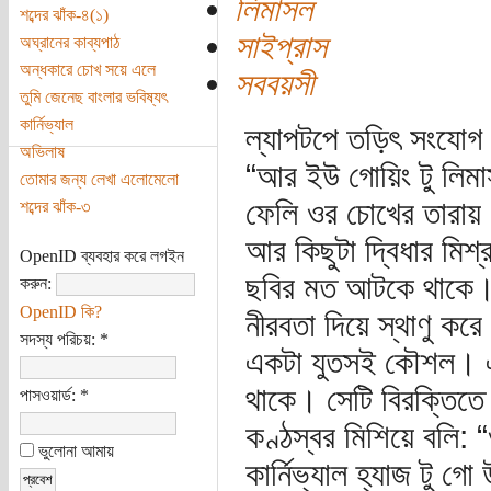
লিমাসল
শব্দের ঝাঁক-৪(১)
সাইপ্রাস
অঘ্রানের কাব্যপাঠ
অন্ধকারে চোখ সয়ে এলে
সববয়সী
তুমি জেনেছ বাংলার ভবিষ্যৎ
কার্নিভ্যাল
ল্যাপটপে তড়িৎ সংযোগ 
অভিলাষ
“আর ইউ গোয়িং টু লিমাসল
তোমার জন্য লেখা এলোমেলো
ফেলি ওর চোখের তারায়। ব
শব্দের ঝাঁক-৩
আর কিছুটা দ্বিধার মিশ্
OpenID ব্যবহার করে লগইন
ছবির মত আটকে থাকে। 
করুন:
OpenID কি?
নীরবতা দিয়ে স্থাণু করে
সদস্য পরিচয়:
*
একটা যুতসই কৌশল। এক
থাকে। সেটি বিরক্তিতে
পাসওয়ার্ড:
*
কণ্ঠস্বর মিশিয়ে বলি: “
ভুলোনা আমায়
কার্নিভ্যাল হ্যাজ টু 