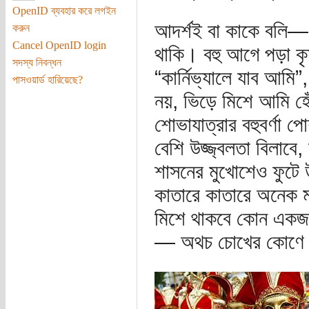
OpenID ব্যবহার করে লগইন
আদর্শই বা কাকে বলি
করুন
Cancel OpenID login
থাকি। বহু আগে পড়া কৃষ
সদস্য নিবন্ধন
“কার্নিভ্যালে যাব আমি”
পাসওয়ার্ড হারিয়েছে?
নয়, ভিড়ে মিশে আমি হে
শোভাযাত্রার বহুবর্ণা প
বেশি উজ্জ্বলতা বিলাবে
শাসনের মুখোশেও ফুটে উ
কাতারে কাতারে অনেক ম
মিশে থাকবে কোন একজন,
— অথচ চোখের কোণে ক