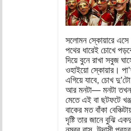
সলোমন স্কোয়ারে এসে ব
পথের ধারেই চোখে পড়বে 
দিয়ে বুনে রাখা সবুজ ঘা
ওহাইয়ো স্কোয়ার। পা’দ
এগিয়ে যাবে, চোখ দু’টো
আর মনটা— মনটা তখন
মেতে এই বা ছটফটে খঞ্
বাকের মত বাঁকা বেঞ্চ
দৃষ্টি তার জানে বুঝি এ
নম্বর বাস, উদাসী প্রহর