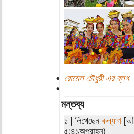
রোমেল চৌধুরী এর ব্লগ
মন্তব্য
১ | লিখেছেন
কল্যাণ
[অত
৫:৪১অপরাহ্ন)