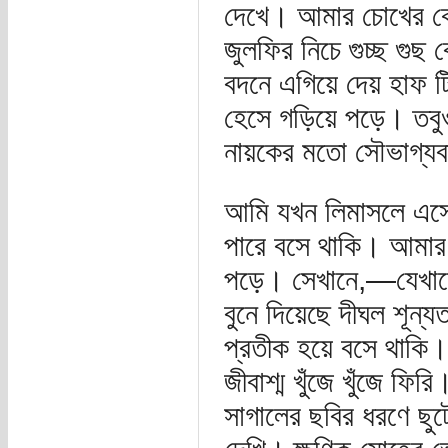
দেখে। আমার চোখের ক
জুলফির নিচে গুচ্ছ গুছ
বদনে এগিয়ে দেয় হাফ টি
হেসে গড়িয়ে পড়ে। তবুও 
নায়কের মতো সৌভাগ্যব
আমি যখন লিমাসলে এসে 
পারে বসে থাকি। আমার প্
পড়ে। সেখানে,—যেখানে 
বুনে দিয়েছে দীঘল শূন্
প্রতীক হয়ে বসে থাকি। 
জীবাশ্ম খুঁজে খুঁজে ফ
সাগালের ছবির ধরণে ছুট