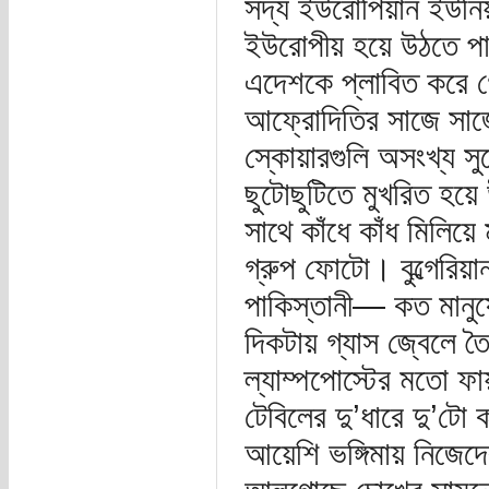
সদ্য ইউরোপিয়ান ইউনিয়
ইউরোপীয় হয়ে উঠতে পারে
এদেশকে প্লাবিত করে গেছ
আফ্রোদিতির সাজে সাজ
স্কোয়ারগুলি অসংখ্য সু
ছুটোছুটিতে মুখরিত হয়
সাথে কাঁধে কাঁধ মিলিয়ে
গ্রুপ ফোটো। বুল্গেরিয়ান
পাকিস্তানী— কত মানুষে
দিকটায় গ্যাস জ্বেলে 
ল্যাম্পপোস্টের মতো ফা
টেবিলের দু’ধারে দু’টো
আয়েশি ভঙ্গিমায় নিজেদে