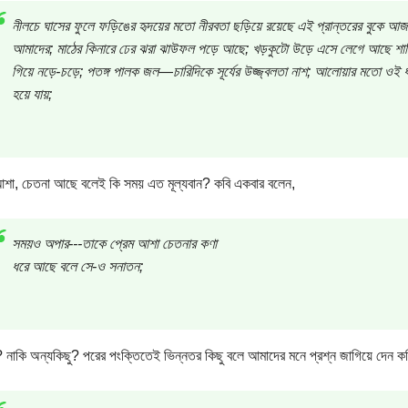
নীলচে ঘাসের ফুলে ফড়িঙের হৃদয়ের মতো নীরবতা ছড়িয়ে রয়েছে এই প্রান্তরের বুক
আমাদের; মাঠের কিনারে ঢের ঝরা ঝাউফল পড়ে আছে; খড়কুটো উড়ে এসে লেগে আছে শাড়ির 
গিয়ে নড়ে-চড়ে; পতঙ্গ পালক জল—চারিদিকে সূর্যের উজ্জ্বলতা নাশ; আলোয়ার মতো ওই 
হয়ে যায়;
আশা, চেতনা আছে বলেই কি সময় এত মূল্যবান? কবি একবার বলেন,
সময়ও অপার---তাকে প্রেম আশা চেতনার কণা
ধরে আছে বলে সে-ও সনাতন;
 নাকি অন্যকিছু? পরের পংক্তিতেই ভিন্নতর কিছু বলে আমাদের মনে প্রশ্ন জাগিয়ে দেন কব