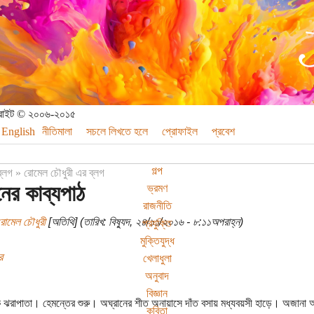
পিরাইট © ২০০৬-২০১৫
English
নীতিমালা
সচলে লিখতে হলে
প্রোফাইল
প্রবেশ
গল্প
ব্লগ
»
রোমেল চৌধুরী এর ব্লগ
নের কাব্যপাঠ
ভ্রমণ
রাজনীতি
রোমেল চৌধুরী
[অতিথি] (তারিখ: বিষ্যুদ, ২৪/১১/২০১৬ - ৮:১১অপরাহ্ন)
প্রযুক্তি
মুক্তিযুদ্ধ
র
খেলাধুলা
অনুবাদ
বিজ্ঞান
ে ঝরাপাতা। হেমন্তের শুরু। অঘ্রানের শীত অনায়াসে দাঁত বসায় মধ্যবয়সী হাড়ে। অজানা আশঙ্
কবিতা