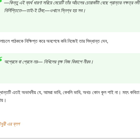
—কিন্তু এই ব্যর্থ ধারণা সরিয়ে মেয়েটি তাঁর আঁচলের চোরাকাঁটা বেছে প্রান্তর নক্ষত্র ন
নির্লিপ্তিতে—তাই-ই ঠিক;—ওখানে স্নিগ্ধ হয় সব।
াচলে পাঠককে নিক্ষিপ্ত করে অবশেষে কবি নিজেই তার সিদ্ধান্ত দেন,
অপ্রেমে বা প্রেমে নয়— নিখিলের বৃক্ষ নিজ বিকাশে নীরব।
্ধান্তটি এতই অভাবনীয় যে, আমরা ভাবি, কেবলি ভাবি, অথচ কোন কূল পাই না। মহৎ কবিতা 
বায়।
ুরী এর ব্লগ