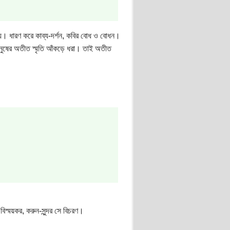
য়। ধারণ করে কাব্য-দর্শন, কবির বোধ ও বোধন।
মানুষের অতীত স্মৃতি আঁকড়ে ধরা। তাই অতীত
স্ময়কর, করুন-সুন্দর সে বিচরণ।