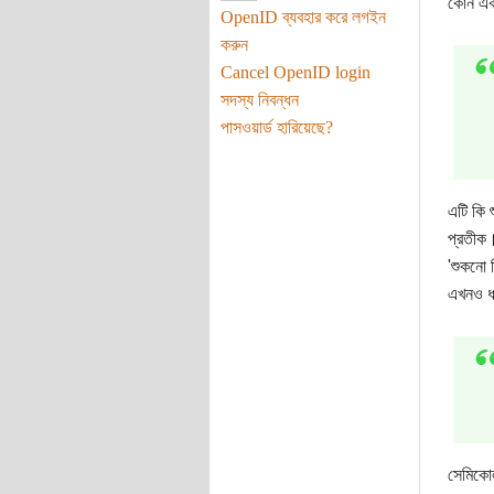
কোন একট
OpenID ব্যবহার করে লগইন
করুন
Cancel OpenID login
সদস্য নিবন্ধন
পাসওয়ার্ড হারিয়েছে?
এটি কি 
প্রতীক।
'শুকনো 
এখনও ধা
সেমিকোল