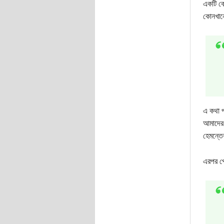
একটি কো
কোনখানে
এ কথা প
আমাদের 
হেমন্তে
এরপর প্