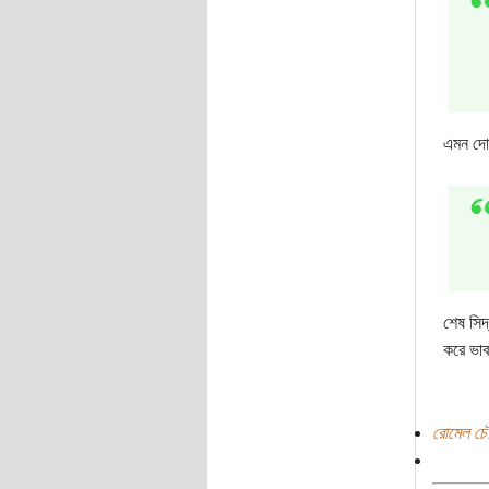
এমন দোল
শেষ সিদ
করে ভা
রোমেল চৌধ