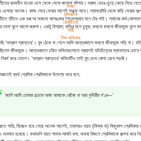
ীতের হৃদয়হীন হাওয়া এসে থেকে থেকে জানালা কাঁপায়। দরজা ভেঙে-চুড়ে কেড়ে নিয়ে যেত
শিক্ষা
 এসেছে অনেক। কাজ সেরে ফেরার আগেই সন্ধ্যা নামে। ল্যাবরেটরি থেকে বাড়ি ফেরার অল্প
রম্যরচনা
হাঁটতে হাঁটতে এক ধরণের অজানা আশঙ্কার শৈত্যপ্রবাহ মনে টের পাই। ল্যাবের কর্ম-কোলাহল
রেখাচিত্র
ের তালা খুলে আলো জ্বালা। একটু বিশ্রাম; কফির মগে চুমুক; কখনো কখনো জীবনানন্দ খুলে ব
নারী
শিশু অধিকার
 'অঘ্রান প্রান্তরে'। খুব ঠেকে না গেলে আমি আন্তঃজালে কখনো জীবনানন্দ পড়ি না। যতিচ
 ছিলেন জীবনানন্দ। আন্তঃজালে চয়িত কবিতাগুলোতে প্রায়শই যতিচিহ্নের স্থানান্তর চো
 নিরর্থ করে তোলে। 'অঘ্রান প্রান্তরে' কবিতাটিও তাই খুব চোখ খোলা রেখে পড়ছি।
ুরুতেই ব্যর্থ প্রেমিক প্রেমিকাকে উদ্দেশ্য করে বলে,
'জানি আমি তোমার দুচোখ আজ আমাকে খোঁজে না আর পৃথিবীর প'রে—'
ঝতে পারি, বিচ্ছেদ হয়ে গেছে অনেক আগেই, তারপরও হয়ত (কিম্বা না) কিছুকাল প্রেমিকার দ
 অবসান হয়েছে। কথাগুলি হয়ত সামনা-সামনি বলা, অথবা বিজনে প্রেমিকাকে কল্পনা করে নি