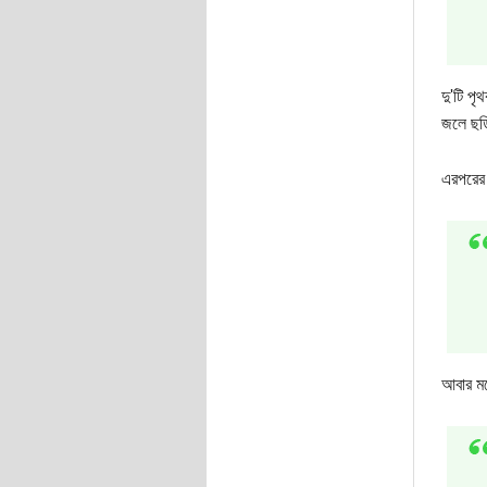
দু'টি পৃ
জলে ছড়ি
এরপরের 
আবার মন