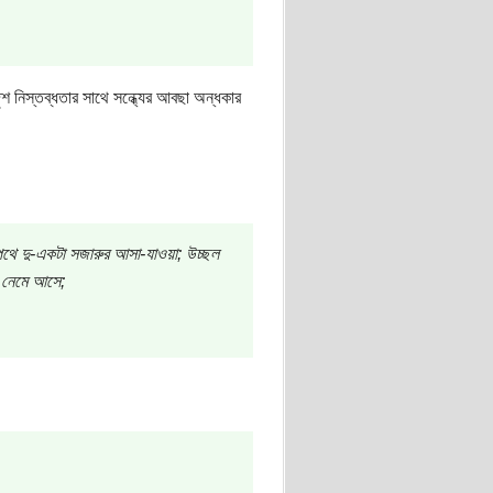
দৃশ নিস্তব্ধতার সাথে সন্ধ্যের আবছা অন্ধকার
 পথে দু-একটা সজারুর আসা-যাওয়া; উচ্ছল
তে নেমে আসে;