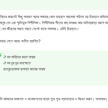
্তির কারনেই কিছু সাধারণ শব্দের সমাহার কোন যাদুবলে আচমকা পরিণত হয় চিরন্তন কবিতা
মানুষ তো এক স্মৃতিভূক পিপীলিকা। পিপীলিকার শীতের খাদ্-যসঞ্চয় আর অতিক্রান্ত বয়সে 
িই যেন জীবনের পরতে পরতে লেপ্টে থাকে সবসময়। এটাই চিরন্তন।
োথায় লেগে আছে অতীত ব্যাপ্তি?
ঐ সব পাখিদের বহতা পাখায়
ঐ সব দূর দূর ধানক্ষেতে
ছাতকুড়োমাখা ক্লান্ত জামের শাখায়
ি আমাদের বনজগত ও মনোজগতের মধ্যে পুনঃ পুনঃ স্থানান্তর ও বিচরণ করান। অসাধারণ, বি