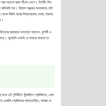
ে যায় অচেনা বরফ-শীতল দেশে। ইদানীং দিন
 খানিকটা পথ। হিমেল সন্ধ্যার অন্ধকারে সেই
 থেকে নির্জন ঘরের নিস্তব্ধতায় ফেরা; তারপর
সা।
িহ্নের ব্যবহারে অত্যন্ত সচেতন, কুশলী ও
খে পড়ে। ভুলগুলি এমনই যে কখনো কখনো তা
ু'চোখ এই পৃথিবীতে খুঁজেছিল প্রেমিককে, এখন
য়ে একাকি প্রেমিকের স্বগতোক্তি, আমরা যে