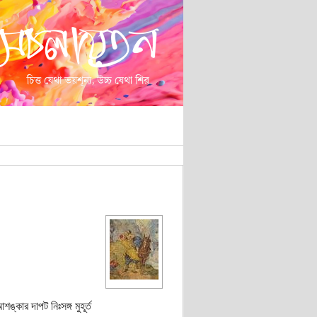
কার দাপট নিঃসঙ্গ মুহূর্ত