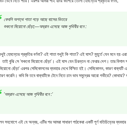
ি ভেবে নিতে পারি। এরপর আমরা পাই হৃদয় কাঁপিয়ে তোলা হেমন্তের প্রকৃতির বর্ণনা,
কেবলি অশত্থ পাতা পড়ে আছে ঘাসের ভিতরে
শুকনো মিয়োনো ছেঁড়া;—অঘ্রান এসেছে আজ পৃথিবীর বনে :
শুধুই হেমন্তের প্রকৃতির বর্ণনা? এই পাতা শুধুই কি পাতা? এই ঘাস? মুহূর্তে যেন মনে হয় 
 তাই বুঝি সে 'শুকনো মিয়োনো ছেঁড়া'। এই ঘাস যেন চিরন্তন না ফেরার দেশ। তার বিশাল
মিয়োনো ছেঁড়া' এরপর সেমিকোলনের ব্যবহার দেখে বিস্মিত হই। সেমিকোলন, কারণ বাক্যটি এ
রণ করেনি। কবি কি তবে বাক্যটিকে টেনে নিতে চান ভাব সমুদ্রের আরো গভীরে? কোথায়? বাক
'অঘ্রান এসেছে আজ পৃথিবীর বনে :'
ন সহযোগে এই যে অন্বয়, এটির পর আমরা সাধারণ পাঠকেরা একটি পূর্ণ যতিচিহ্নের ব্যবহার 