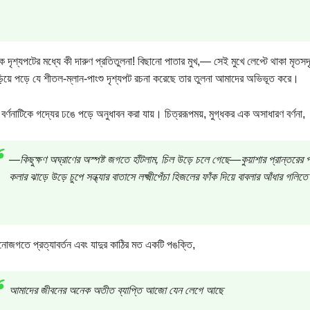
থক দৃশ্যপটের মধ্যে কী দারুণ প্রতিতুলনা! বিছানো পাতার মুখ,— সেই মুখে লেপ্টে থাকা মৃতস
য়ে পড়ে যে শীতল-ম্লান-পাংশু দৃশ্যপট রচনা করেছে তার তুলনা আমাদের অভিভূত করে।
বর্ণনাটিকে গদ্যের ঢঙে পড়ে অনুধাবন করা যায়। চিত্ররূপময়, মুগ্ধকর এক অসাধারণ বর্ণনা,
—কিছুক্ষণ অঘ্রাণের অস্পষ্ট জগতে হাঁটলাম, চিল উড়ে চলে গেছে—কুয়াশার প্রান্তরের
কলার ঝাড়ে উড়ে চুপে সন্ধ্যার বাতাসে লক্ষ্মীপেঁচা হিজলের ফাঁক দিয়ে বাবলার আঁধার গলি
োজগতে প্রত্যাবর্তন এবং যাদুর কাঠির মত একটি পঙক্তি,
আমাদের জীবনের অনেক অতীত ব্যাপ্তি আজো যেন লেগে আছে