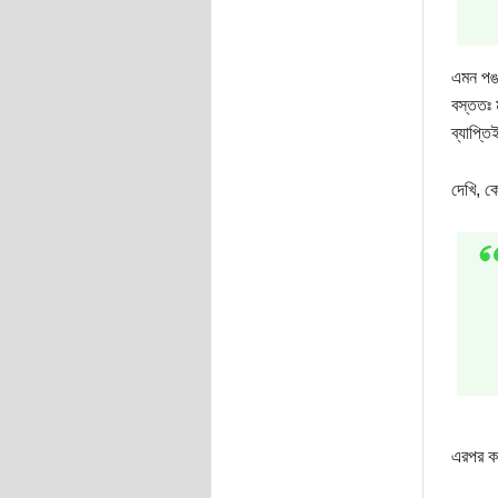
এমন পঙক
বস্ততঃ 
ব্যাপ্ত
দেখি, ক
এরপর কব