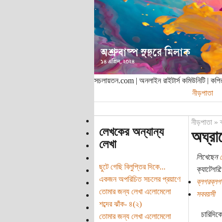
সচলায়তন.com | অনলাইন রাইটার্স কমিউনিটি | ক
নীড়পাতা
নীড়পাতা
»
লেখকের অন্যান্য
অঘ্রা
লেখা
লিখেছেন
ছুটে গেছি বিলুপ্তির দিকে...
ক্যাটেগরি:
একজন অপরিচিত সচলের প্রয়াণে
ব্লগরব্লগ
তোমার জন্য লেখা এলোমেলো
সববয়সী
শব্দের ঝাঁক- ৪(২)
চারিদিক
তোমার জন্য লেখা এলোমেলো