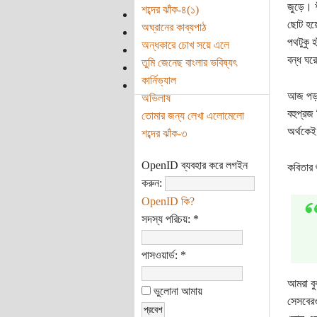
জুড়ে। শ
শব্দের ঝাঁক-৪(১)
ছোট হয়ে
অঘ্রানের কাব্যপাঠ
পথটুকু 
অন্ধকারে চোখ সয়ে এলে
বন্ধ ঘর
তুমি জেনেছ বাংলার ভবিষ্যৎ
কার্নিভ্যাল
আজ পড়ছি
অভিলাষ
বহুপ্রজ
তোমার জন্য লেখা এলোমেলো
অর্থকেই
শব্দের ঝাঁক-৩
OpenID ব্যবহার করে লগইন
কবিতার শ
করুন:
OpenID কি?
সদস্য পরিচয়:
*
পাসওয়ার্ড:
*
আমরা বু
ভুলোনা আমায়
সেসবেরও