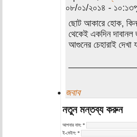
০৮/০১/২০১৪ - ১০:১৩পূর্
ছোট আকারে হোক, কিন্ত
থেকেই একদিন দাবানল জ
আগুনের চেহারাই দেখা য
_____________
জবাব
নতুন মন্তব্য করুন
আপনার নাম:
*
ই-মেইল:
*