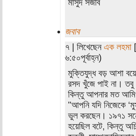
মাসুদ সজীব
জবাব
৭ | লিখেছেন
এক লহমা
[
৬:৫০পূর্বাহ্ন)
মুক্তিযুদ্ধ বড় আশা 
রসদ খুঁজে পাই না। তব
কিন্তু আপনার মত আমি
"আপনি যদি নিজেকে ‘মু
ভুল করছেন। ১৯৭১ সনে প্
হয়েছিল বটে, কিন্তু অ