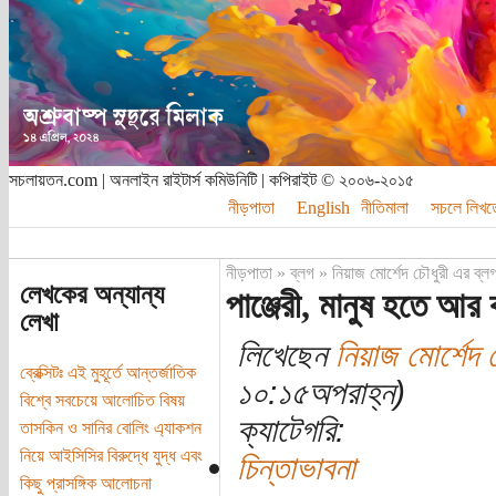
সচলায়তন.com | অনলাইন রাইটার্স কমিউনিটি | কপিরাইট © ২০০৬-২০১৫
নীড়পাতা
English
নীতিমালা
সচলে লিখত
নীড়পাতা
»
ব্লগ
»
নিয়াজ মোর্শেদ চৌধুরী এর ব্ল
লেখকের অন্যান্য
পাঞ্জেরী, মানুষ হতে আর
লেখা
লিখেছেন
নিয়াজ মোর্শেদ 
ব্রেক্সিটঃ এই মুহূর্তে আন্তর্জাতিক
১০:১৫অপরাহ্ন)
বিশ্বে সবচেয়ে আলোচিত বিষয়
ক্যাটেগরি:
তাসকিন ও সানির বোলিং এ্যাকশন
নিয়ে আইসিসির বিরুদ্ধে যুদ্ধ এবং
চিন্তাভাবনা
কিছু প্রাসঙ্গিক আলোচনা