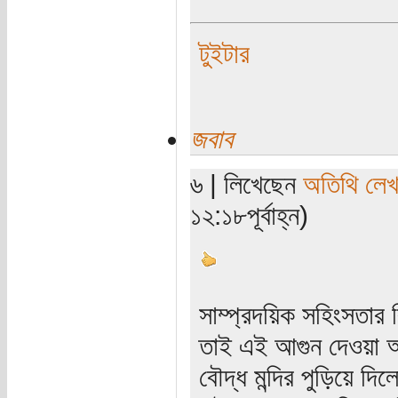
টুইটার
জবাব
৬ | লিখেছেন
অতিথি লে
১২:১৮পূর্বাহ্ন)
সাম্প্রদয়িক সহিংসতার
তাই এই আগুন দেওয়া আর
বৌদ্ধ মন্দির পুড়িয়ে দি