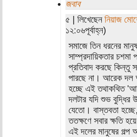
জবাব
৫ | লিখেছেন
নিয়াজ মোর্
১২:০৬পূর্বাহ্ন)
সমাজে তিন ধরনের মানুষ
সাম্প্রদায়িকতার চশম
প্রতিবাদ করছে কিন্তু 
পারছে না। আরেক দল আ
হচ্ছে এই তথাকথিত 'আ
দলটার যদি শুভ বুদ্ধি
যেতো। বাস্তবতা হচ্ছে
ততক্ষণে সবার ক্ষতি হয়
এই দলের মানুষের গল্প