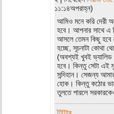
১১:১৪অপরাহ্ন)
আমিও মনে করি দেরী অ
হবে। আপনার সাথে এ ব
আসলে তেমন কিছু হবে ন
হচ্ছে, সূচনাটা কোথা 
(অবশ্যই খুবই ভ্যালিড 
হবে। কিন্তু সেটা এই মু
সন্দিহান। সেজন্য আমার
হোক। কিন্তু কঠোর ভা
তুলতে পারলে সরকারকে
টুইটার