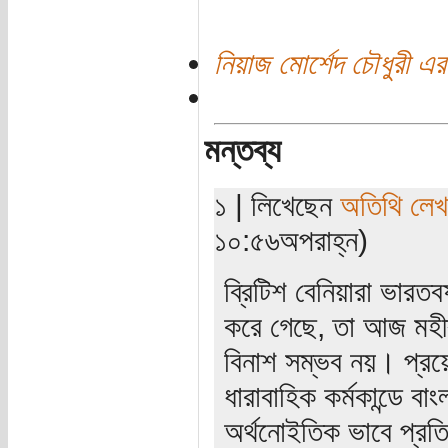
নিয়াজ মোর্শেদ চৌধুরী এর
মন্তব্য
১ | লিখেছেন
অতিথি লে
১০:৫৬অপরাহ্ন)
ব্রিটিশ বেনিয়ারা ভারতবর্
করে গেছে, তা আজ মহীর
বিনাশ সম্ভব নয়। প্র
ধারাবাহিক কর্মকান্ডে বা
অর্থনোইতিক ভাবে প্রতি