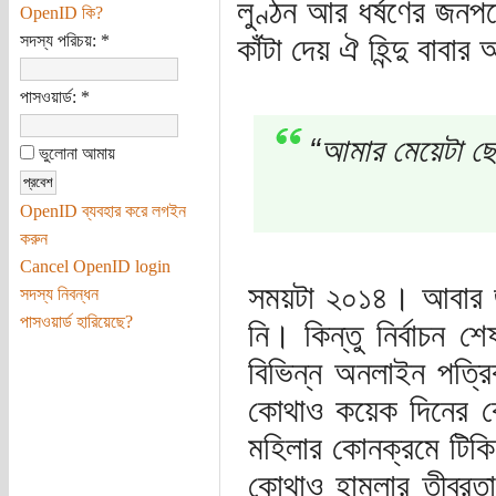
লুণ্ঠন আর ধর্ষণের জন
OpenID কি?
সদস্য পরিচয়:
*
কাঁটা দেয় ঐ হিন্দু বাবার
পাসওয়ার্ড:
*
“আমার মেয়েটা 
ভুলোনা আমায়
OpenID ব্যবহার করে লগইন
করুন
Cancel OpenID login
সময়টা ২০১৪। আবার জা
সদস্য নিবন্ধন
পাসওয়ার্ড হারিয়েছে?
নি। কিন্তু নির্বাচন
বিভিন্ন অনলাইন পত্রি
কোথাও কয়েক দিনের কোল
মহিলার কোনক্রমে টিকিয়ে
কোথাও হামলার তীব্র