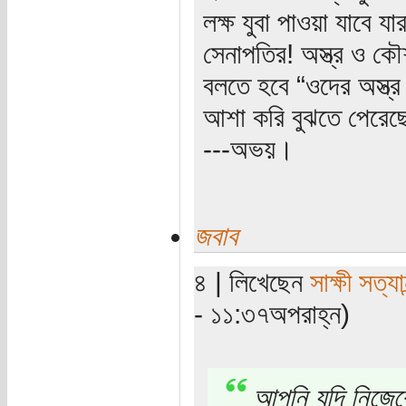
লক্ষ যুবা পাওয়া যাবে য
সেনাপতির! অস্ত্র ও ক
বলতে হবে “ওদের অস্ত
আশা করি বুঝতে পেরে
---অভয়।
জবাব
৪ | লিখেছেন
সাক্ষী সত্যান
- ১১:৩৭অপরাহ্ন)
আপনি যদি নিজেকে