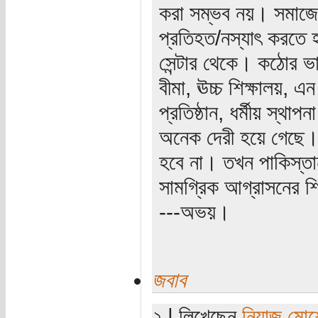
করা সম্ভব নয়। সমাজের 
প্রতিহত/নস্যাৎ করতে হ
সেন্টার থেকে। কঠোর ভাব
বীমা, ঊচ্চ শিক্ষালয়, এন
প্রতিষ্ঠান, ধর্মীয় স্থ
অনেক দেরী হয়ে গেছে।
হবে না। তখন পাকিস্তান
সামগ্রিক আগ্রাসনের শ
---অভয়।
জবাব
২ | লিখেছেন
নিয়াজ মোর্