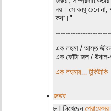
জরুরী, সাম্প্রদায়িকতা
নয়। সে বন্ধু চেনে না,
কথা।"
----------------------
এক লহমা / আস্ত জীবন
এক ফোঁটা জল / উথাল-প
এক লহমার... টুকিটাকি
জবাব
৮ | লিখেছেন
প্রোফেসর 