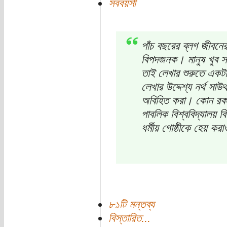
সববয়সী
পাঁচ বছরের ব্লগ জীবনে
বিপদজনক। মানুষ খুব স
তাই লেখার শুরুতে একট
লেখার উদ্দেশ্য নর্থ সাউথ
অবিহিত করা। কোন রকম
পাবলিক বিশ্ববিদ্যালয় ব
ধর্মীয় গোষ্ঠীকে হেয় কর
৮১টি মন্তব্য
বিস্তারিত...