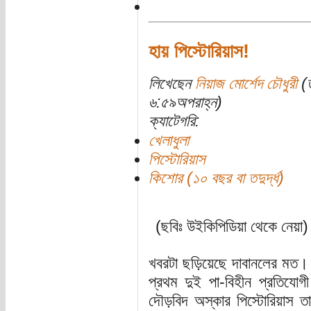
হায় পিস্টোরিয়াস!
লিখেছেন
নিয়াজ মোর্শেদ চৌধুরী
(ত
৬:৫৯অপরাহ্ন)
ক্যাটেগরি:
খেলাধুলা
পিস্টোরিয়াস
কিশোর (১০ বছর বা তদুর্দ্ধ)
(ছবিঃ উইকিপিডিয়া থেকে নেয়া)
খবরটা ছড়িয়েছে দাবানলের মত। প
প্রথম দুই পা-বিহীন প্রতিযো
দৌড়বিদ অস্কার পিস্টোরিয়াস তা