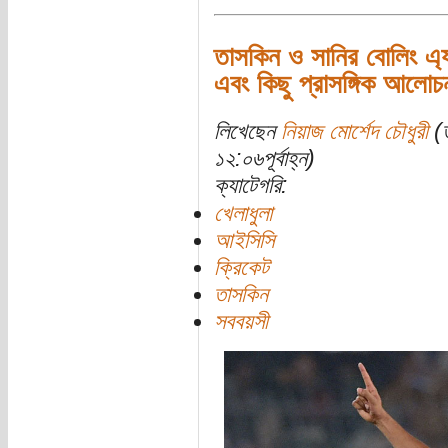
তাসকিন ও সানির বোলিং এ্
এবং কিছু প্রাসঙ্গিক আলোচ
লিখেছেন
নিয়াজ মোর্শেদ চৌধুরী
(ত
১২:০৬পূর্বাহ্ন)
ক্যাটেগরি:
খেলাধুলা
আইসিসি
ক্রিকেট
তাসকিন
সববয়সী