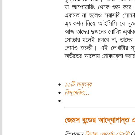
যা আম্পায়ারিং থেকে শুরু করে 
একমত না হলেও সরাসরি সোচ্চা
এ্যাকশন নিয়ে আইসিসি যে নূতন
আজ তাদের দুজনের বোলিং এ্যাকশ
সোচ্চার হলেই চলবে না, তাদের 
নেয়াও জরুরী। এই লেখাটায় মূলত
অতীতের আলোয় মোকাবেলা করার
১১টি মন্তব্য
বিস্তারিত...
জেমস বন্ডের আদ্যোপান্ত এব
লিখেছেন
নিয়াজ মোর্শেদ চৌধুরী
(ত