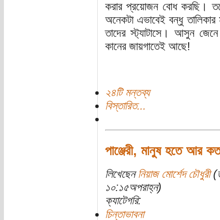
করার প্রয়োজন বোধ করছি। তবে
অনেকটা এভাবেই বন্ধু তালিকার মা
তাদের স্ট্যাটাসে। আসুন জেন
কানের জায়গাতেই আছে!
২৪টি মন্তব্য
বিস্তারিত...
পাঞ্জেরী, মানুষ হতে আর ক
লিখেছেন
নিয়াজ মোর্শেদ চৌধুরী
(ত
১০:১৫অপরাহ্ন)
ক্যাটেগরি:
চিন্তাভাবনা