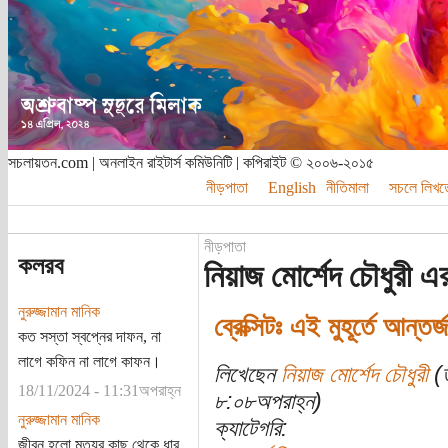
সচলায়তন.com | অনলাইন রাইটার্স কমিউনিটি | কপিরাইট © ২০০৬-২০১৫
নীড়পাতা
English
নীতিমালা
সচলে লিখত
নীড়পাতা
কলরব
নিয়াজ মোর্শেদ চৌধুরী এ
নুরুজ্জামান মানিক
ব্রেক্সিটঃ এই মুহূর্তে আন্ত
কত সস্তা স্বপ্নের দাফন, না
লাগে কফিন না লাগে কাফন।
লিখেছেন
নিয়াজ মোর্শেদ চৌধুরী
(ত
18/11/2024 - 11:31অপরাহ্ন
৮:০৮অপরাহ্ন)
নুরুজ্জামান মানিক
ক্যাটেগরি:
জীবন হলো মৃত্যুর কাছ থেকে ধার