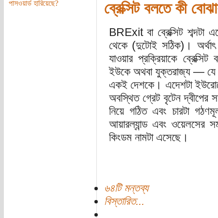
পাসওয়ার্ড হারিয়েছে?
ব্রেক্সিট বলতে কী বোঝা
BRExit বা ব্রেক্সিট শব্দট
থেকে (দুটোই সঠিক)। অর্থাৎ 
যাওয়ার প্রক্রিয়াকে ব্রেক্স
ইউকে অথবা যুক্তরাজ্য — যে 
একই দেশকে। এদেশটা ইউরোপের 
অবস্থিত গ্রেট বৃটেন দ্বীপের সম
নিয়ে গঠিত এবং চারটা গঠণমূলক 
আয়ারল্যান্ড এবং ওয়েলসের 
কিংডম নামটা এসেছে।
৬৪টি মন্তব্য
বিস্তারিত...