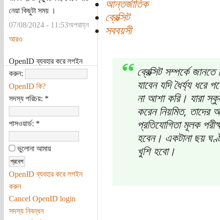
আন্তর্জাতিক
নেয়া কিছুটা সময় ।
ব্রেক্সিট
07/08/2024 - 11:53অপরাহ্ন
সববয়সী
আরও
OpenID ব্যবহার করে লগইন
ব্রেক্সিট সম্পর্কে জানতে
করুন:
যাবেন যদি ধৈর্য্য ধরে 
OpenID কি?
না আশা করি। যারা স্কুল,
সদস্য পরিচয়:
*
করেন নিয়মিত, তাদের অ
প্রতিযোগিতা মূলক পরীক্
পাসওয়ার্ড:
*
হবেন। একটানা ছয় ঘণ্ট
ভুলোনা আমায়
খুশি হবো।
OpenID ব্যবহার করে লগইন
করুন
Cancel OpenID login
সদস্য নিবন্ধন