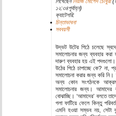
লিখেছেন
নিয়াজ মোর্শেদ চৌধুরী
(ত
১২:৩৪পূর্বাহ্ন)
ক্যাটেগরি:
চিন্তাভাবনা
সববয়সী
উদ্ভট উটের পিঠে চলেছে স্বদ
সমালোচনার জন্য ব্যবহার করা
দারুণ ব্যবহার হয় এই পদগুলো।
উঠের পিঠে চাপাচ্ছে কে? না, 
সমালোচনা করার জন্য করি নি। 
অন্য কোন সংগঠনকে আক্র
সমালোচনার জন্য। আমাদের ব
বোঝাচ্ছি। ‘আমাদের’ বলতে তাদের
গলা ফাটিয়ে ফেলে কিন্তু পরিবর
এমনি হওয়া সম্ভব নয়, সেটা ব