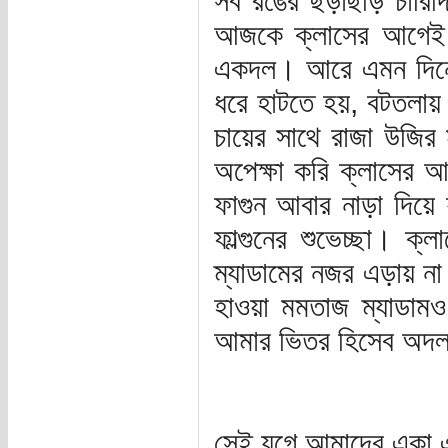
সব রঙের ছড়াছড়ি চারিদ
আজকে ক্লাসের আগেই ভ
একদল। আরে এমন দিনে 
ধরে হাটতে হয়, বটতলায় 
চায়ের সাথে রাজা উজির
অপেক্ষা করি ক্লাসের 
ফাগুন আবার নাড়া দিয়ে 
ফাল্গুনের শুভেচ্ছা। ক
ম্যাডামের নজর এড়ায় না
হাওয়া মমতাজ ম্যাডামও
আমার ভিতর হিসেব অদল 
সেই যুগে আমাদের একা 