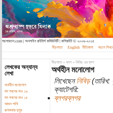
সচলায়তন.com | অনলাইন রাইটার্স কমিউনিটি | কপিরাইট © ২০০৬-২০১৫
নীড়পাতা
English
নীতিমালা
সচলে লিখত
নীড়পাতা
»
ব্লগ
»
নিবিড় এর ব্লগ
লেখকের অন্যান্য
অর্থহীন মনোলোগ
লেখা
লিখেছেন
নিবিড়
(তারিখ: 
অর্থহীন মনোলোগ
ক্যাটেগরি:
মন পবনের নাও ১৬
ব্লগরব্লগর
মন পবনের নাও ১৫
আগুন পাখি
রূপকথার দুপুর