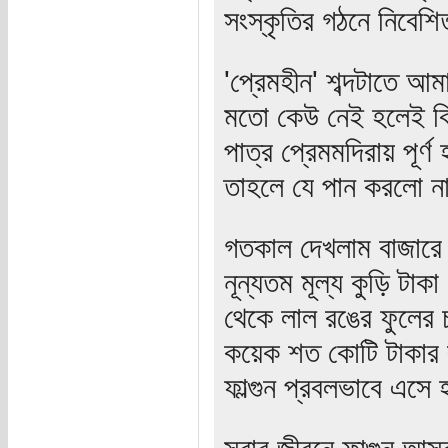
সংস্কৃতির গঠনে নিবেশ
'প্রেমহীন' শব্দটাতে 
মতো কেউ নেই হলেই কি 
পাত্র প্রেমমদিরায় পূর
তাহলে যে পান করলো না 
গতকাল দেখলাম বাজারে 
নূন্যতম মূল্য কুড়ি টাকা
থেকে লাল রঙের ফুলের চ
কয়েক শত কোটি টাকার ব
ফাল্গুন প্রবলভাবে এসে
সবার জীবনে ফাল্গুন আ