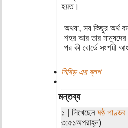
হয়ত।
অথবা, সব কিছুর অর্থ ব
শহর আর তার মানুষদের
পর কী বোর্ডে সংশয়ী আং
নিবিড় এর ব্লগ
মন্তব্য
১ | লিখেছেন
ষষ্ঠ পাণ্ডব
৩:৫১অপরাহ্ন)