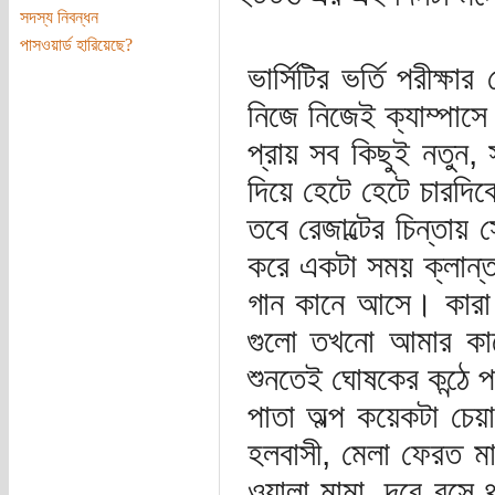
সদস্য নিবন্ধন
পাসওয়ার্ড হারিয়েছে?
ভার্সিটির ভর্তি পরীক্
নিজে নিজেই ক্যাম্পা
প্রায় সব কিছুই নতুন, 
দিয়ে হেটে হেটে চারদিক
তবে রেজাল্টের চিন্তায়
করে একটা সময় ক্লান্
গান কানে আসে। কারা 
গুলো তখনো আমার কাছে 
শুনতেই ঘোষকের কন্ঠে প
পাতা অল্প কয়েকটা চেয়
হলবাসী, মেলা ফেরত মানু
ওয়ালা মামা, দূরে বসে