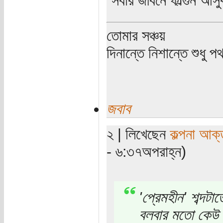
তোমার সঞ্চয়
দিনান্তে নিশান্তে শুধু 
জবাব
২ | লিখেছেন
কল্পনা আক্
- ৬:৩৭অপরাহ্ন)
'প্রেমহীন' শব্দ
বলবার মতো কেউ 