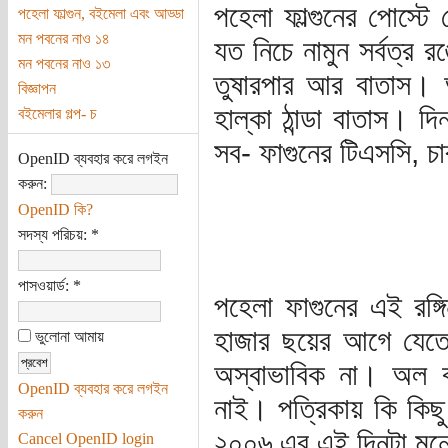
পহেলা ফাল্গুনের পোস্টে
পহেলা ফাল্গুন, বইমেলা এবং আড্ডা
মন পবনের নাও ১৪
যত নিচে নামুন সর্বত্
মন পবনের নাও ১৩
তুষারপার আর বাতাস।
বিজ্ঞাপন
হাল্কা ঠান্ডা বাতাস। দ
বইমেলার গল্প- চ
সব- ফাগুনের টিএসসি, চ
OpenID ব্যবহার করে লগইন
করুন:
OpenID কি?
সদস্য পরিচয়:
*
পাসওয়ার্ড:
*
পহেলা ফাগুনের এই রঙ্গি
হাজার ছয়ের আগে যেতে
ভুলোনা আমায়
অস্বাভাবিক না। অল ব
OpenID ব্যবহার করে লগইন
নাই। পত্রিকায় কি কি
করুন
২০০৬ এর এই দিনটা ম
Cancel OpenID login