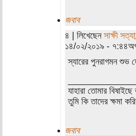
জবাব
৪ | লিখেছেন
সাক্ষী সত্যান
১৪/০২/২০১৯ - ৭:৪৪অপ
স্যারের পুনরাগমন শু
_____________
যাহারা তোমার বিষাইছে 
তুমি কি তাদের ক্ষমা কর
জবাব