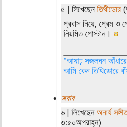
৫ | লিখেছেন
তিথীডোর
(ত
প্রবাস নিয়ে, প্রেম ও প
নিয়মিত পোস্টান।
_____________
"আষাঢ় সজলঘন আঁধারে, 
আমি কেন তিথিডোরে বাঁ
জবাব
৬ | লিখেছেন
অনার্য সঙ্গী
৩:৫০অপরাহ্ন)