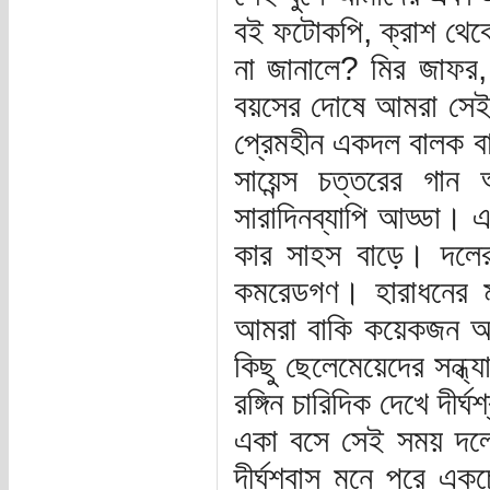
বই ফটোকপি, ক্রাশ থেকে
না জানালে? মির জাফর,
বয়সের দোষে আমরা সেই 
প্রেমহীন একদল বালক বা
সায়েন্স চত্তরের গা
সারাদিনব্যাপি আড্ডা।
কার সাহস বাড়ে। দলের
কমরেডগণ। হারাধনের ম
আমরা বাকি কয়েকজন আগ
কিছু ছেলেমেয়েদের সন্ধ্
রঙ্গিন চারিদিক দেখে দীর
একা বসে সেই সময় দলের
দীর্ঘশ্বাস মনে পরে এ