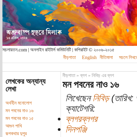
সচলায়তন.com | অনলাইন রাইটার্স কমিউনিটি | কপিরাইট © ২০০৬-২০১৫
নীড়পাতা
English
নীতিমালা
সচলে লিখত
নীড়পাতা
»
ব্লগ
»
নিবিড় এর ব্লগ
লেখকের অন্যান্য
মন পবনের নাও ১৬
লেখা
লিখেছেন
নিবিড়
(তারিখ: শ
অর্থহীন মনোলোগ
ক্যাটেগরি:
মন পবনের নাও ১৬
ব্লগরব্লগর
মন পবনের নাও ১৫
আগুন পাখি
দিনপঞ্জি
রূপকথার দুপুর