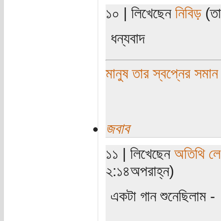
১০ | লিখেছেন
নিবিড়
(তা
ধন্যবাদ
মানুষ তার স্বপ্নের সমান
জবাব
১১ | লিখেছেন
অতিথি ল
২:১৪অপরাহ্ন)
একটা গান শুনেছিলাম -