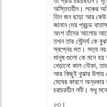
তা প্রায় চরাচরহীন। দূ
অস্তিতহীন। লঞ্চের অ
তিন জন ছাড়া আর কেউ ন
জানান দেয় প্রচন্ড বাত
অংশ চাঁদের আলোয় আল
তখন তার সৌন্দর্য কে ব
স্বপ্নের মত। সত্য নয়
মানুষ গুলো কে মনে হয়
বেড়ানো কাল নৌকা, তার
আর কিছুই বুঝার উপায় ন
মেঘের কারণে অন্ধকার
চরাচরহীন নদী। শুধু মন
০৩।