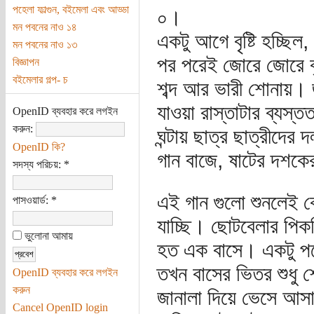
পহেলা ফাল্গুন, বইমেলা এবং আড্ডা
০।
মন পবনের নাও ১৪
একটু আগে বৃষ্টি হচ্ছি
মন পবনের নাও ১৩
পর পরেই জোরে জোরে বৃ
বিজ্ঞাপন
বইমেলার গল্প- চ
শব্দ আর ভারী শোনায়। জ
যাওয়া রাস্তাটার ব্যস্
OpenID ব্যবহার করে লগইন
করুন:
ঘন্টায় ছাত্র ছাত্রীদে
OpenID কি?
গান বাজে, ষাটের দশকের
সদস্য পরিচয়:
*
এই গান গুলো শুনলেই ক
পাসওয়ার্ড:
*
যাচ্ছি। ছোটবেলার পিক
ভুলোনা আমায়
হত এক বাসে। একটু পর
তখন বাসের ভিতর শুধু শ
OpenID ব্যবহার করে লগইন
করুন
জানালা দিয়ে ভেসে আসা
Cancel OpenID login