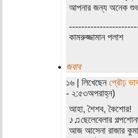
আপনার জন্য অনেক শু
----------------------
কামরুজ্জামান পলাশ
জবাব
১৬ | লিখেছেন
প্রৌঢ় ভা
- ২:৫৩অপরাহ্ন)
আহা, শৈশব, কৈশোর!
♪♫ছেলেবেলার গল্পশোন
আজ আসেনা রাজার কুমার