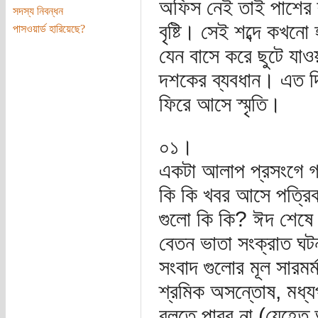
অফিস নেই তাই পাশের রু
সদস্য নিবন্ধন
বৃষ্টি। সেই শব্দে কখ
পাসওয়ার্ড হারিয়েছে?
যেন বাসে করে ছুটে যাও
দশকের ব্যবধান। এত দি
ফিরে আসে স্মৃতি।
০১।
একটা আলাপ প্রসংগে গত
কি কি খবর আসে পত্রিক
গুলো কি কি? ঈদ শেষে মান
বেতন ভাতা সংক্রাত ঘট
সংবাদ গুলোর মূল সারমর্
শ্রমিক অসন্তোষ, মধ্যপ
বলতে পারব না (যেহেতু