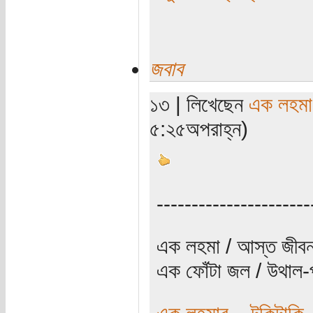
জবাব
১৩ | লিখেছেন
এক লহমা
৫:২৫অপরাহ্ন)
----------------------
এক লহমা / আস্ত জীবন
এক ফোঁটা জল / উথাল-প
এক লহমার... টুকিটাকি