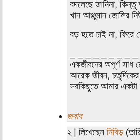
বদলেছে জানিনা, কিন্তু
খান আঞ্জুমান জোলির ন
বড় হতে চাই না, ফিরে য
_ _ _ _ _ _ _ _ _
একজীবনের অপূর্ণ সাধ ম
আরেক জীবন, চতুর্দিকের স
সবকিছুতে আমার একটা হ
জবাব
২ | লিখেছেন
নিবিড়
(তার