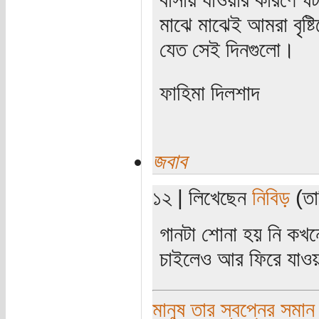
মাঝে মাঝেই আমরা বৃষ্
যেত সেই দিনগুলো।
ফাহিমা দিলশাদ
জবাব
১২ | লিখেছেন
নিবিড়
(তা
গানটা শোনা হয় নি কখ
চাইলেও আর ফিরে যাওয়া য
মানুষ তার স্বপ্নের সমান