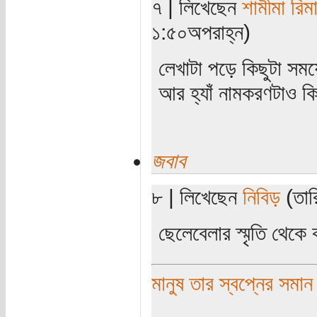
৭ | লিখেছেন
শামীমা রিম
১:৫০অপরাহ্ন)
লেখাটা পড়ে কিছুটা সম
আর হ্যাঁ নামকরণটাও ক
জবাব
৮ | লিখেছেন
নিবিড়
(তার
ছেলেবেলার স্মৃতি থেক
মানুষ তার স্বপ্নের সমান