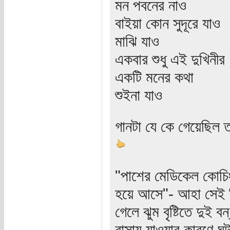
মন পবনের নাও
বাইয়া কোন সুদূরে যাও
মাঝি যাও
একবার শুধু এই দুখিনীর
একটি মনের কথা
শুইনা যাও
গানটা যে কে গেয়েছিল 
"পাশের মেডিকেল কোচিং থ
হয়ে আসে"- আহা সেই দি
গেলে ঝুম বৃষ্টিতে দুই 
বাসায় যাওয়ার কারণে ঘট