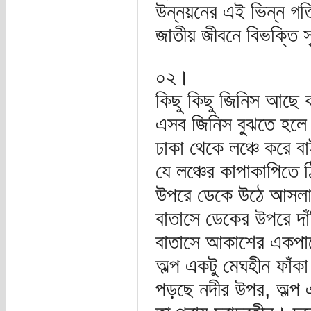
উন্নয়নের এই ভিন্ন গতি 
জাতীয় জীবনে বিভক্তি স
০২।
কিছু কিছু জিনিস আছে ক
এসব জিনিস বুঝতে হলে 
ঢাকা থেকে লঞ্চে করে ব
যে লঞ্চের কাপাকাপিতে 
উপরে ডেকে উঠে আসলাম। 
বাতাসে ডেকের উপরে দ
বাতাসে আকাশের একপা
অল্প একটু মেঘহীন ফাঁ
পড়ছে নদীর উপর, অল্প এ