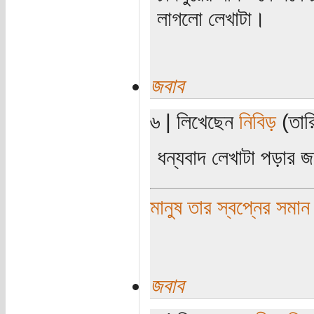
লাগলো লেখাটা।
জবাব
৬ | লিখেছেন
নিবিড়
(তার
ধন্যবাদ লেখাটা পড়ার জ
মানুষ তার স্বপ্নের সমান
জবাব