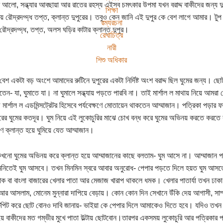
 আলো, সন্ধ্যার আবছায়া আর রাতের রহস্য এইসব চমৎকার উপমা যখন বরাদ্দ বাকীদের জন্য দুপ
শিক্ষা
ায় রৌদ্রদগ্দ্ধ তপ্ত, ক্লান্ত দুপুরের। তবুও কেন জানি এই দুপুর কে বেশ লাগে আমার। টুপ ক
রম্যরচনা
র রৌদ্রদগ্দ্ধ, তপ্ত, অলস ঘড়ির কাটার ক্লান্ত দুপুর।
রেখাচিত্র
নারী
শিশু অধিকার
েশ একটা বড় অংশে আমাদের রুটিনে দুপুরের একটা নির্দিষ্ট অংশ বরাদ্দ ছিল ঘুমের জন্য। ছোটব
েন- যা, ঘুমাতে যা। না ঘুমালে সন্ধ্যায় পড়তে পারবি না। তাই মার্শাল ল মাথায় নিয়ে আম
মার্শাল ল এডমিন্সট্রেটর হিসেবে পর্যবেক্ষণে মোতায়েন থাকতেন আম্মাজান। পত্রিকা পড়ার 
রের ঘুমের কতদূর। ঘুম নিয়ে এই লুকোচুরির মাঝে চোখ বন্ধ করে ঘুমের অভিনয় করতে করত
ষণে ক্লান্ত হয়ে ঘুমিয়ে যেত আম্মাজান।
নো ঘুমের অভিনয় করে ক্লান্ত হয়ে আম্মাজানের কাছে বলতাম- ঘুম আসে না। আম্মাজান পত্রি
নিতেই ঘুম আসবে। তখন মিনমিন স্বরে আবার অনুরোধ- পেপার পড়তে দিলে হয়ত ঘুম আসতে 
ক বা বাংলা বাজারের খেলার পাতা আর মেজাজ খারাপ থাকলে ধমক। খেলার পাতার্যা তখন ঢাকা ল
 আর আসলাম, মোনেম মুন্নারা দাপিয়ে বেড়ায়। কোন কোন দিন সেখানে উঁকি দেয় আগাসী, সা
পিট করে ছোট বোনও দাবি জানায়- ভাইয়া কে পেপার দিলে আমাকেও দিতে হবে। যদিও তখন পড়ব
়ে বাকীদের মত গম্ভীর মুখে পাতা উল্টায় ছোটবোন।তারপর একসময় লুকোচুরি আর পত্রিকার 