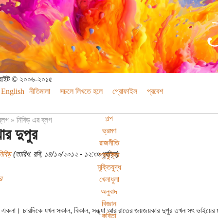
পিরাইট © ২০০৬-২০১৫
English
নীতিমালা
সচলে লিখতে হলে
প্রোফাইল
প্রবেশ
গল্প
ব্লগ
»
নিবিড় এর ব্লগ
ার দুপুর
ভ্রমণ
রাজনীতি
িবিড়
(তারিখ: রবি, ১৪/১০/২০১২ - ১২:৩৯পূর্বাহ্ন)
প্রযুক্তি
মুক্তিযুদ্ধ
র
খেলাধুলা
অনুবাদ
বিজ্ঞান
ড় একলা। চারদিকে যখন সকাল, বিকাল, সন্ধ্যা আর রাতের জয়জয়কার দুপুর তখন সৎ ভাইয়ের 
কবিতা