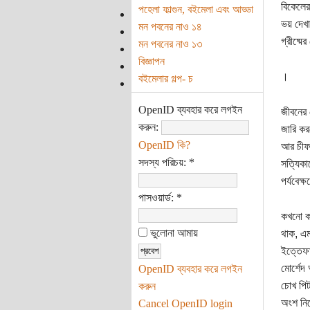
বিকেলের
পহেলা ফাল্গুন, বইমেলা এবং আড্ডা
ভয় দেখ
মন পবনের নাও ১৪
গ্রীষ্মে
মন পবনের নাও ১৩
বিজ্ঞাপন
।
বইমেলার গল্প- চ
OpenID ব্যবহার করে লগইন
জীবনের ব
করুন:
জারি করত
OpenID কি?
আর চীফ 
সদস্য পরিচয়:
*
সত্যিকা
পর্যবেক্
পাসওয়ার্ড:
*
কখনো কখ
ভুলোনা আমায়
থাক, এম
ইত্তেফা
মোর্শেদ
OpenID ব্যবহার করে লগইন
চোখ পিট
করুন
অংশ নিয
Cancel OpenID login