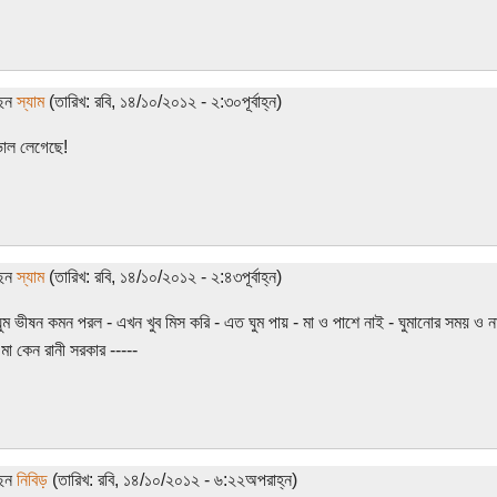
ছেন
স্যাম
(তারিখ: রবি, ১৪/১০/২০১২ - ২:৩০পূর্বাহ্ন)
াল লেগেছে!
ছেন
স্যাম
(তারিখ: রবি, ১৪/১০/২০১২ - ২:৪৩পূর্বাহ্ন)
 ঘুম ভীষন কমন পরল - এখন খুব মিস করি - এত ঘুম পায় - মা ও পাশে নাই - ঘুমানোর সময় ও
মা কেন রানী সরকার -----
ছেন
নিবিড়
(তারিখ: রবি, ১৪/১০/২০১২ - ৬:২২অপরাহ্ন)