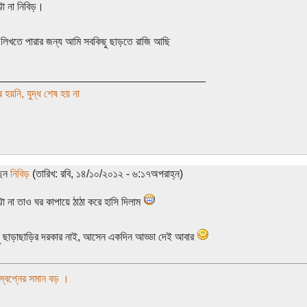
্টা না নিবিড়।
িখতে পারার জন্য আমি সবকিছু ছাড়তে রাজি আছি
__________________________________
ষ হয়নি, যুদ্ধ শেষ হয় না
ছেন
নিবিড়
(তারিখ: রবি, ১৪/১০/২০১২ - ৬:১৭অপরাহ্ন)
্টা না তাও ঘর কাপায়ে ঠাঠা করে হাসি দিলাম
ু ছাড়াছাড়ির দরকার নাই, আসেন একদিন আড্ডা দেই আবার
 স্বপ্নের সমান বড় ।