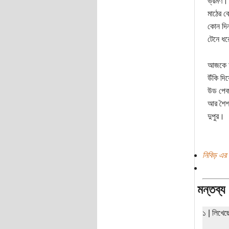
ভ্রমণ। 
মাঠের ক
কোন দিন
টেনে ধ
আজকে দু
উঁকি দিয
উড পেকা
আর শৈশব
দুপুর।
নিবিড় এর 
মন্তব্য
১ | লিখে