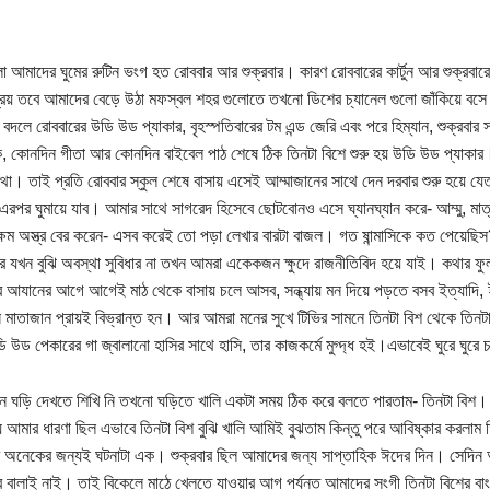
।
েলা আমাদের ঘুমের রুটিন ভংগ হত রোববার আর শুক্রবার। কারণ রোববারের কার্টুন আর শুক্রবারে
্রিয় তবে আমাদের বেড়ে উঠা মফস্বল শহর গুলোতে তখনো ডিশের চ্যানেল গুলো জাঁকিয়ে
বদলে রোববারের উডি উড প্যাকার, বৃহস্পতিবারের টম এন্ড জেরি এবং পরে হিম্যান, শুক্রব
ক, কোনদিন গীতা আর কোনদিন বাইবেল পাঠ শেষে ঠিক তিনটা বিশে শুরু হয় উডি উড প্যাকার। ক
থা। তাই প্রতি রোববার স্কুল শেষে বাসায় এসেই আম্মাজানের সাথে দেন দরবার শুরু হয়ে য
এরপর ঘুমায়ে যাব। আমার সাথে সাগরেদ হিসেবে ছোটবোনও এসে ঘ্যানঘ্যান করে- আম্মু, মাত্
্ষম অস্ত্র বের করেন- এসব করেই তো পড়া লেখার বারটা বাজল। গত ষান্মাসিকে কত পেয়ে
ে যখন বুঝি অবস্থা সুবিধার না তখন আমরা একেকজন ক্ষুদে রাজনীতিবিদ হয়ে যাই। কথার ফুল
র আযানের আগে আগেই মাঠ থেকে বাসায় চলে আসব, সন্ধ্যায় মন দিয়ে পড়তে বসব ইত্যাদি, ই
 মাতাজান প্রায়ই বিভ্রান্ত হন। আর আমরা মনের সুখে টিভির সামনে তিনটা বিশ থেকে তিনটা 
 উড পেকারের গা জ্বালানো হাসির সাথে হাসি, তার কাজকর্মে মুগ্দ্ধ হই।এভাবেই ঘুরে ঘুরে 
 ঘড়ি দেখতে শিখি নি তখনো ঘড়িতে খালি একটা সময় ঠিক করে বলতে পারতাম- তিনটা বিশ। তিন
 আমার ধারণা ছিল এভাবে তিনটা বিশ বুঝি খালি আমিই বুঝতাম কিন্তু পরে আবিষ্কার করলাম তি
ের অনেকের জন্যই ঘটনাটা এক। শুক্রবার ছিল আমাদের জন্য সাপ্তাহিক ঈদের দিন। সেদিন আব
ার বালাই নাই। তাই বিকেলে মাঠে খেলতে যাওয়ার আগ পর্যন্ত আমাদের সংগী তিনটা বিশের ব