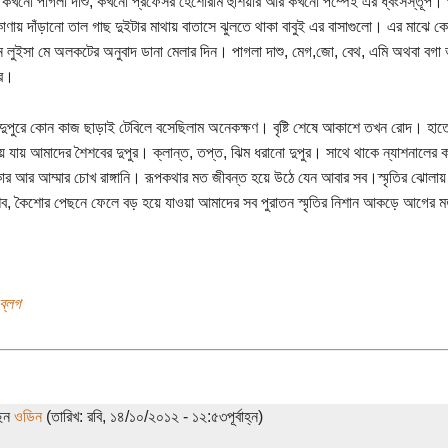
কখনো পাগলা দাশু, কখনো প্রফেসর হেশোরাম হুশিয়ার আর কখনো পম্পেই এর ধ্বংসস্তূপ।
োণায় দাঁড়ানো তাল গাছ দুইটার মাথায় বাতাসে ঝুলতে থাকা বাবুই এর বাসাগুলো। এর মাঝে ক
 লুইসা মে অলকটের অনুবাদ ডানা মেলার দিন। পাগলা দাশু, মেগ,জো, বেথ, এমি অথবা বগা
রে।
পুরে কোন কাজ ছাড়াই টেবিলে বসেছিলাম অনেকক্ষণ। বৃষ্টি শেষে আকাশে তখন রোদ। হাত
়ে যায় আমাদের শৈশবের দুপুর। ক্লান্ত, তপ্ত, ঝিম ধরানো দুপুর। সাথে থাকে ন্যাশনালের কা
র আর আম্মার চোখ রাঙ্গানি। রূপকথার মত জীবন্ত হয়ে উঠে যেন আবার সব।স্মৃতির ঝোলায় 
, কৈশোর পেছনে ফেলে বড় হয়ে যাওয়া আমাদের সব পুরাতন স্মৃতির নিশান আকড়ে আগের মত একল
ব্লগ
ছেন
ওডিন
(তারিখ: রবি, ১৪/১০/২০১২ - ১২:৫৩পূর্বাহ্ন)