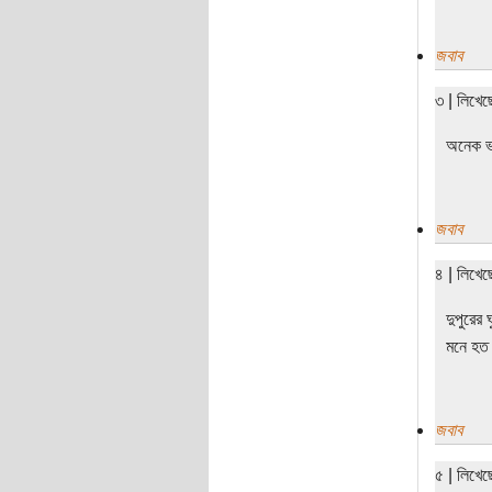
জবাব
৩ | লিখে
অনেক ভ
জবাব
৪ | লিখে
দুপুরের
মনে হত 
জবাব
৫ | লিখে