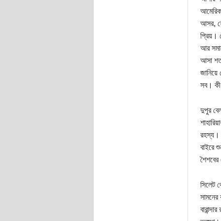
আমেরিকা
আসর, হে
প্রিয়।
আর সমাজ
আসা শতশ
জানিয়ে
সব। কী 
দুপুর ব
শাহারিয়
রহস্য। 
বাইরে শ
শৈশবের
সিলেট থ
সামনের ক
বারান্দ