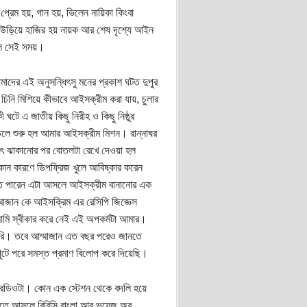
রেম হয়, গান হয়, ভিলেন নায়িকা কিংবা
রাম উড়িয়ে হাজির হয় নায়ক আর শেষ দৃশ্যে আইন
িল সেই সময়।
আমাদের এই অনুসন্ধিৎসু মনের প্রকাশ ঘটত দুপুর
 চিনি মিশিয়ে কীভাবে আইসক্রীম করা যায়, চুলার
টে এ জাতীয় কিছু নিরীহ ও কিছু নিষ্ঠুর
ড়লে শুরু হল আমার আইসক্রীম মিশন। রান্নাঘর
়েৎ ঝাকানোর পর বোতলটা রেখে দেওয়া হল
োন কারণে ডিপফ্রিজ খুলে আবিষ্কার করেন
বুঝতে পারেন এটা আসলে আইসক্রীম বানানোর এক
াজান কে আইসক্রিম এর রেসিপি জিজ্ঞেস
 আমি স্বীকার করে নেই এই অপকর্মটা আমার।
 করি। তবে আম্মাজান এত বছর পরেও জানতে
পুটে পরে সমস্ত প্রমাণ বিলোপ করে দিয়েছি।
 রেডিওটা। কোন এক স্টেশন থেকে বদলি হয়ে
়াতে আসলে বিবিসি বাংলা আর ভয়েজ অব