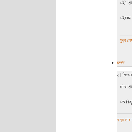
এইটা ঠাট
এইরকম ল
____
যুদ্ধ শে
জবাব
২ | লিখে
যদিও ঠাট
এত কিছ
মানুষ তার