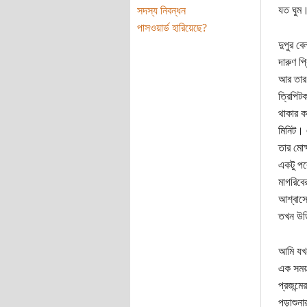
যত ঘুম
সদস্য নিবন্ধন
পাসওয়ার্ড হারিয়েছে?
দুপুর ব
দারুণ প
আর তার 
ত্রিপিট
থাকার ক
মিনিট। 
তার মোক
একটু পর
মাগরিবে
আশ্বাসে
তখন উডি
আমি যখন
এক সময়
প্রজন্ম
পড়াশুন