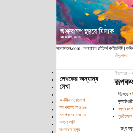
সচলায়তন.com | অনলাইন রাইটার্স কমিউনিটি | ক
নীড়পাতা
নীড়পাতা
»
লেখকের অন্যান্য
রূপকথ
লেখা
লিখেছেন
ন
অর্থহীন মনোলোগ
ক্যাটেগরি:
মন পবনের নাও ১৬
ব্লগরব্লগ
মন পবনের নাও ১৫
স্মৃতিচারণ
আগুন পাখি
দুপুর ব
রূপকথার দুপুর