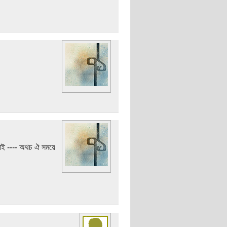
 নাই ---- অথচ ঐ সময়ে