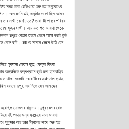
ইটার সময় ঢাকা রেডিওতে শুরু হত অনুরোধের
ুষ্ঠান। কেন জানি এই অনুষ্ঠান গুলো ছিল আমার
 তার সাথী কে বাঁচাতে? তারা কী পারবে পরিবার
ক সিনেমা সুজন সাথী। আর কত শত জায়গা থেকে
ান দুপুরে বেতার তরঙ্গে ভেসে আসা ভরাট কন্ঠ
 চলছে কোন ছবি। চোখের সামনে ভেসে উঠে যেন
নিচে লুকানো বোতল ভূত, ফেলুদা কিংবা
র অন্যদিকে রুদ্ধশ্বাসে ছুটে চলা হানাবাড়ির
ে থাকা সরকারী কোয়ার্টারের ন্যাশনাল ফ্যান,
া ঝিম ধরানো দুপুর, সব মিলে যেন আমাদের
য়েছিল দোতলার বারান্দায়।দুপুর বেলার রোদ
ুকিয়ে বই পড়ার জন্য সবচেয়ে ভাল জায়গা
ে সুকুমার আর তার বিড়ালের সাথে শুরু হত