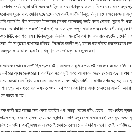
 শোনার সময়টা ছাড়া বাকি সময় এটা ছিল আমার খেলাধূলার অংশ। বিশেষ করে তখন দুপুর দু
নোলাক্স সুরের ধারা, মেরিল ছন্দে ছন্দে নামে একই জাতীয় কিন্তু ভিন্ন নামের অনেকগুলো অন
 বেশি আকর্ষণীয় ছিল মাযহারুল ইসলামের (অথবা আনোয়ার) ভরাট গলার ঘোষণা- সুজন কি পারবে
ের শত বাধা ছিন্ন করতে? হ্যাঁ ভাই, জানতে হলে দেখুন সামাজিক এ্যকশন ধর্মী রোমান্টি
ত চিঠি, কত শত নাম। দিনাজপুরের বিলকিস, সিলেটের এখলাস আর বাগেরহাটের চামেলি। শুনশ
 দেয়া এই সাপ্তাহে যশোরের মণিহার, সিলেটের রজনীগন্ধা, ঢাকার রাজমনিতে মহাসমারোহে
অদ্ভুত জাদু কালো বাক্সটার। শুধু শব্দ দিয়ে জীবন্ত করে তুলে সব।
েলা আমাদের আরেক সংগী ছিল গল্পের বই। আম্মাজান ঘুমিয়ে পড়লেই বের হয়ে আসত বালিশের 
ার কবীরের অ্যাডভেঞ্চারেরা। একদিকে সতর্ক দৃষ্টি যাতে আম্মাজান জেগে গেলেও টের না পায় আ
সেই সময়টা যেন স্থির হয়ে যেত, অলস হয়ে যেত ঘড়ির কাঁটাটা। মাথার উপর ঘড় ঘড় করে ঘুরত
ুনশান দুপুর আর হাতে ধরা অ্যাডভেঞ্চার।ধরা পড়ার ভয় কিংবা অ্যাডভেঞ্চারের আকর্ষণ অথব
 এক জাদুর জগত।
েকে বদলি হয়ে আসার সময় কেনা হয়েছিল এক জোড়া বেতের রকিং চেয়ার। যার একটার স্থান হ
াঁঠাল গাছটার জন্য হালকা হয়ে যেত বারান্দায়। তাই দুপুর বেলা বাসার সবাই যখন ঘুমে তখন ল
ার রকিং চেয়ারটা। একটু সময় দোল খেলেই সেখানে কেমন যেন ঝিমঝিম লাগে। সেই ঝিমঝিম চোখ