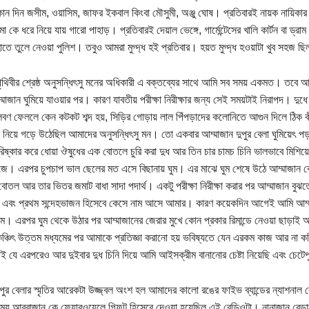
ন দিন জসীম, ওয়াসিম, জাফর ইকবাল কিংবা মৌসুমী, অঞ্জু ঘোষ। প্রতিবারই নায়ক নায়িকার প্
মা কে ধরে নিয়ে যায় গারো পাহাড়। প্রতিবারই দেয়াল ভেঙ্গে, গার্মেন্টেসের খালি কার্টন বা ড্
াতে তুলে নেওয়া পুলিশ। তবুও আমরা মুগ্দ্ধ হই প্রতিবার। হয়ত মুগ্দ্ধ হওয়াটা খুব সহজ ছ
া পৃথিবীর শ্রেষ্ঠ অনুসন্ধিৎসু মনের অধিকারী এ বক্তব্যের সাথে আমি সব সময় একমত। তবে 
মাজান ঘুমিয়ে যাওয়ার পর। কারণ যাবতীয় পরীক্ষা নিরীক্ষার জন্য সেই সময়টাই নিরাপদ। দুধে
বণ ফেললে কেন কটকট শব্দ হয়, সিড়ির গোড়ায় লাল পিঁপড়াদের কলোনিতে আগুন দিলে ঠিক কী ঘ
নিয়ে গড়ে উঠেছিল আমাদের অনুসন্ধিৎসু মন। তো একবার আম্মাজান দুপুর বেলা ঘুমিয়েৎ প
িষ্কার করে ধোয়া ঔষুধের এক বোতলে চুরি করা দুধ আর তিন চার চামচ চিনি ভালভাবে মিশিয
জে। এরপর চুপচাপ ভাল ছেলের মত এসে বিছানায় ঘুম। এর মাঝে ঘুম শেষে উঠে আম্মাজান ক
বোতল আর তার ভিতর জমাট বাধা সাদা পদার্থ। একটু পরীক্ষা নিরীক্ষা করার পর আম্মাজান 
া এবং প্রথম সন্দেহভাজন হিসেবে কেসে নাম আসে আমার। কারণ কয়েকদিন আগেই আমি আম্ম
ম। এরপর ঘুম থেকে উঠার পর আম্মাজানের জেরার মুখে কোন প্রকার রিমান্ডে নেওয়া ছাড়াই
ঞ্চিৎ উত্তম মধ্যমের পর আমাকে প্রতিজ্ঞা করানো হয় ভবিষ্যতে যেন এরকম কাজ আর না
াই যে এরপরেও আর দুইবার দুধ চিনি দিয়ে আমি আইসক্রীম বানানোর চেষ্টা নিয়েছি এবং চেটে
পুর বেলার স্মৃতির আরেকটা উজ্জ্বল অংশ হল আমাদের কালো রঙের ফাইভ ব্যান্ডের ন্যাশনাল
য় আব্বাজান কে ফেয়ারওয়েলে গিফট হিসেবে দেওয়া হয়েছিল এই রেডিওটা। নানাজান বেড