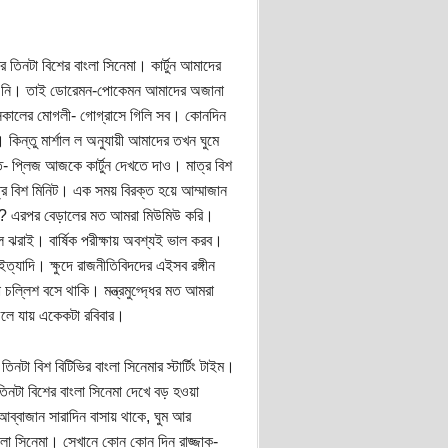
র তিনটা বিশের বাংলা সিনেমা। কার্টুন আমাদের
 বসে নি। তাই ডোরেমন-পোকেমন আমাদের অজানা
ার সকালের মোগলী- গোগ্রাসে গিলি সব। কোনদিন
িন্তু মার্শাল ল অনুযায়ী আমাদের তখন ঘুমে
েত- প্লিজ আজকে কার্টুন দেখতে দাও। মাত্র বিশ
র বিশ মিনিট। এক সময় বিরক্ত হয়ে আম্মাজান
ছিস? এরপর বেড়ালের মত আমরা মিউমিউ করি।
 ঝরাই। বার্ষিক পরীক্ষায় অবশ্যই ভাল করব।
ত্যাদি। ক্ষুদে রাজনীতিবিদদের এইসব রঙ্গীন
চল্লিশ বসে থাকি। মন্ত্রমুগ্দ্ধের মত আমরা
চলে যায় একেকটা রবিবার।
টা বিশ বিটিভির বাংলা সিনেমার স্টার্টিং টাইম।
নটা বিশের বাংলা সিনেমা দেখে বড় হওয়া
্বাজান সারাদিন বাসায় থাকে, ঘুম আর
াংলা সিনেমা। সেখানে কোন কোন দিন রাজ্জাক-