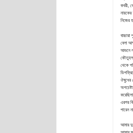
কবরী, কো
নায়কের 
নিজের হ
বাচ্চার
বেলা আম্
আগুনে ল
কৌতুহল 
থেকে পর
ডিপফ্রি
ঔষুধের 
অপচেষ্ট
করেছিলা
এরপর কি
পারেন ন
আমার দু
আসার সম