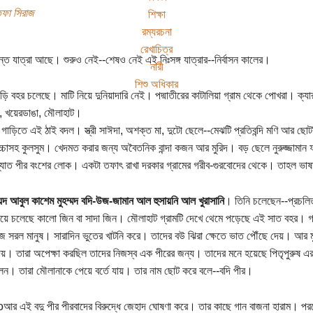
তফা সিরাজ
শিক্ষা
রম্যরচনা
রেখাচিত্র
ন্ত যাত্রা আছে। শুরুও নেই--শেষও নেই এই নিঃসঙ্গ যাত্রার--নির্বাসন কালের।
নারী
শিশু অধিকার
ড়ি বহর চলেছে। মাটি নিয়ে দুনিয়াদারি নেই। পদ্মাতীরের কাটালিয়া গ্রাম থেকে পোখরা। ক্যারা
্জ, খয়েরডাঙা, মৌলাহাট।
 গাড়িতে এই ঠাই বদল। স্ত্রী সাঈদা, অশক্ত মা, দুটো ছেলে--মেঝটি প্রতিবন্দি মণি আর ছো
চ্চাসহ কুলসুম। খেদমত করার জন্য অবৈতনিক বান্দা কজন আর মুরিদ। বড় ছেলে নুরুজ্জামান ফা
খ্যাত পীর বংশের লোক। একটা তফাৎ রাখা দরকার গ্রামের গরীব-গুরবোদের থেকে। তাহল 
দ আবুল কাশেম মুহম্মদ বদি-উজ-জামান আল হুসায়নি আল খুরাসানি
। তিনি চলেছেন--প্রচলি
য়ে চলেছে কালো জিন বা সাদা জিন। মৌলাহাট গ্রামটি দেখে থেমে পড়েছে এই সাত বহর। গ্
জ সরল মানুষ। সারাদিন ভুতের খাটনি করে। তাদের বউ ঝিরা ক্ষেতে ভাত পৌঁছে দেয়। আর 
দেয়। তারা অপেক্ষা করছিল তাদের নিজস্ব এক পীরের জন্য। তাদের মনে হয়েছে পিতৃপুরুষ এ
েন। তারা মৌলানাকে পেয়ে বর্তে যায়। তার নাম ছোট করে বলে--বদি পীর।
আর এই বদু পীর পীরবাদের বিরুদ্ধে জেহাদ ঘোষণা করে। তার কাছে গান বাজনা হারাম।