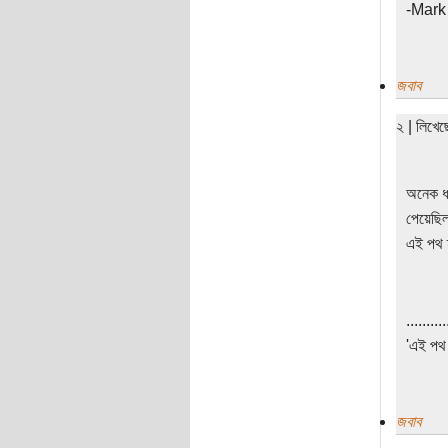
-Mark
জবাব
২ | লিখে
অনেক ধন
পেয়েছিল।..
এই পথ হ
..........
'এই পথ হ
জবাব