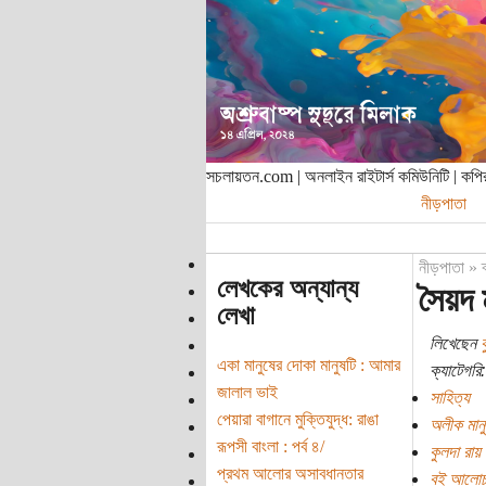
সচলায়তন.com | অনলাইন রাইটার্স কমিউনিটি | ক
নীড়পাতা
নীড়পাতা
»
লেখকের অন্যান্য
সৈয়দ 
লেখা
লিখেছেন
ক
একা মানুষের দোকা মানুষটি : আমার
ক্যাটেগরি:
জালাল ভাই
সাহিত্য
পেয়ারা বাগানে মুক্তিযুদ্ধ: রাঙা
অলীক মানু
রূপসী বাংলা :‌ পর্ব ৪/
কুলদা রায়
প্রথম আলোর অসাবধানতার
বই আলোচ