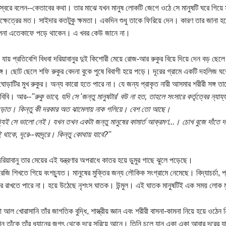
স্বরে বলেন--কেতাবের কথা। তার মাঝে যখন মানুষ লোকটি জেগে ওঠে সে মানুষটি ঘরে গিয়ে 
ক্ষেত্রের মত। সাইদার কতটুকু ক্ষমতা। একদিন শুধু তাকে ফিরিয়ে দেন। কারণ তার জানা হ
লনা এতেকাফে পড়ে থাকেন। এ খবর কেউ জানে না।
া যায় প্রতিবেশি বিধবা দরিয়াবানুর দুই কিশোরী মেয়ে রোজ-আর রুকুর বিয়ে দিয়ে দেন বড় ছেলে 
্গে। ছোট ছেলে শফি রুকুর বেদনা বুকে পুষে বিবাগী হয়ে পড়ে। দূরের গ্রামে একটি দহলিজ ঘ
োড়াটির মুখ রুকুর। অন্য কারো হতে পারে না। যে জন্য প্রাকৃত নারী আসমার শরীরী সঙ্গ তা
 বিবি। আর--
''রুকু ভাবে, যদি সে 'জন্তু মানুষটার' বউ না হত, তাহলে সংসারে কর্তৃত্বের ন
ড়াত। কিন্তু কী দরকার অত ঝামেলায় নাক গলিয়ে। বেশ তো আছে।
্যিই সে ভালো নেই। যখন তখন একটা জন্তু মানুষের কামার্ত আক্রমণ...। চোখ বুজে দাঁতে দা
 থাকে, দূরে--বহুদূরে। কিন্তু কোথায় যাবে?''
রিয়াবানু তার মেয়ের এই যন্ত্রণার অপরাধে কাতর হয়ে ডুমুর গাছে ঝুলে পড়েছে।
জি শিখতে গিয়ে বংশচ্যুত। মানুষের মুক্তির জন্য লৌকিক সংগ্রামে নেমেছে। বিদ্যাচর্চা, প্রকৃ
ে রাখতে পারে না। হয়ে উঠেছে নৃশংস ঘাতক। উন্মুল। এই ঘাতক মানুষটিই এক সময় লোক 
 আল খোরাসানি তাঁর জাগতিক বুদ্ধি, শাস্ত্রীয় জ্ঞান এবং শরীরী বাসনা-কামনা নিয়ে হয়ে ওঠেন ন
ন তাঁকে তাঁর ধ্যানের জগৎ থেকে দূরে সরিয়ে আনে। তিনি চলে যান একা একা আবার দূরের য