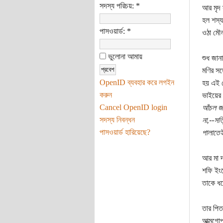
সদস্য পরিচয়:
*
আর মৃদ 
হল শস্য
পাসওয়ার্ড:
*
ওঠা মৌ
ভুলোনা আমায়
শুধ জান
মণির সঙ
OpenID ব্যবহার করে লগইন
হয় এই ঘ
করুন
ভাইয়ের
Cancel OpenID login
আঁচল জ
সদস্য নিবন্ধন
না,--সত
পাসওয়ার্ড হারিয়েছে?
পালাতেই
আর মা দ
শফি ইংরে
তাকে ধর
তার পিতা
আত্মগোপ