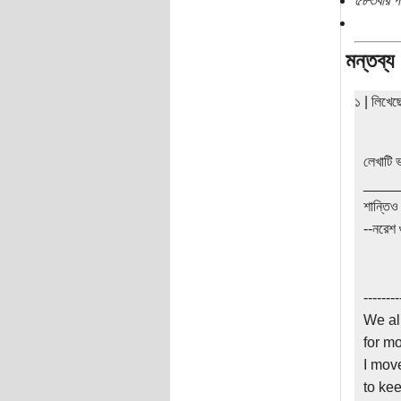
৫৮৩বার প
মন্তব্য
১ | লিখে
লেখাটি 
____
শান্তিও
--নরেশ 
--------
We al
for m
I mov
to ke