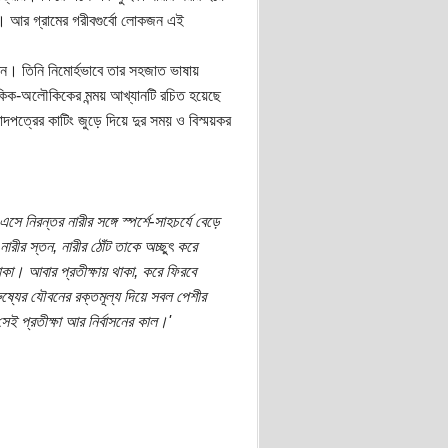
ক। আর গ্রামের গরীবগুর্বো লোকজন এই
টশন। তিনি নিমোর্হভাবে তার সহজাত ভাষায়
কিক-অলৌকিকের মন্ময় আখ্যানটি রচিত হয়েছে
ত্রের কাটিং জুড়ে দিয়ে দুর সময় ও বিস্ময়কর
ে নিরন্তর নারীর সঙ্গে স্পর্শে-সাহচর্যে বেড়ে
রীর স্তন, নারীর ঠোঁট তাকে অচ্ছুৎ করে
াকা। আবার প্রতীক্ষায় থাকা, করে ফিরবে
রুষ্যের যৌবনের রক্তমূল্য দিয়ে সবল পেশীর
ই প্রতীক্ষা আর নির্বাসনের কাল।'