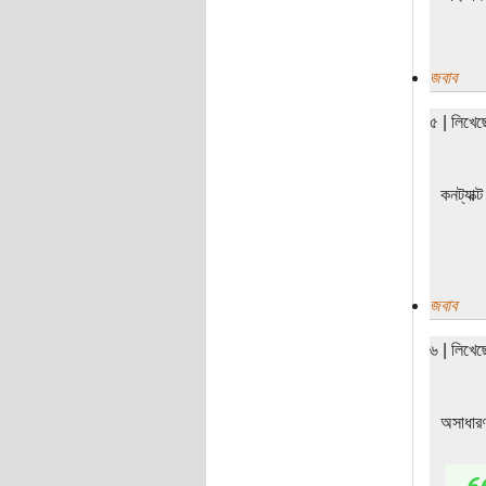
জবাব
৫ | লিখে
কনট্যাক
জবাব
৬ | লিখে
অসাধার