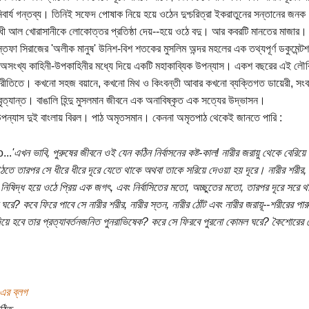
বার্য গন্তব্য। তিনিই সফেদ পোষাক নিয়ে হয়ে ওঠেন দুশ্চরিত্রা ইকরাতুনের সন্তানের জন
ধী আল খোরাসানীকে লোকোত্তর প্রতিষ্ঠা দেয়--হয়ে ওঠে বদু। আর কবরটি মানতের মাজার।
স্তফা সিরাজের 'অলীক মানুষ' উনিশ-বিশ শতকের মুসলিম অন্দর মহলের এক তথ্যপূর্ণ ডকুমেন্
 অসংখ্য কাহিনী-উপকাহিনীর মধ্যে দিয়ে একটি মহাকাব্যিক উপন্যাস। একশ বছরের এই লৌ
ীতিতে। কখনো সহজ বয়ানে, কখনো মিথ ও কিংবন্তী আবার কখনো ব্যক্তিগত ডায়েরী, সংবাদপ
 বৃত্যান্ত। বাঙালি হিন্দু মুসলমান জীবনে এক অনাবিষ্কৃত এক সত্যের উদ্ভাসন।
ন্যাস দুই বাংলায় বিরল। পাঠ অমৃতসমান। কেননা অমৃতপাঠ থেকেই জানতে পারি :
...
'এখন ভাবি, পুরুষের জীবনে ওই যেন কঠিন নির্বাসনের কষ্ট-কাল! নারীর জরায়ু থেকে বেরিয়ে এস
তে তারপর সে ধীরে ধীরে দূরে যেতে থাকে অথবা তাকে সরিয়ে দেওয়া হয় দূরে। নারীর শরীর, না
িষিদ্ধ হয়ে ওঠে প্রিয় এক জগৎ, এবং নির্বাসিতের মতো, অচ্ছুতের মতো, তারপর দূরে সরে থ
 ঘরে? কবে ফিরে পাবে সে নারীর শরীর, নারীর স্তন, নারীর ঠোঁট এবং নারীর জরায়ূ--শরীরের পা
িয়ে হবে তার প্রত্যাবর্তনজনিত পুনরাভিষেক? করে সে ফিরবে পুরনো কোমল ঘরে? কৈশোরের সে
 এর ব্লগ