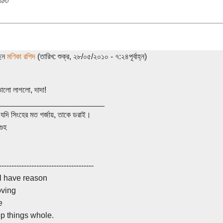
ঠিত
ছেন
মণিকা রশিদ
(তারিখ: শুক্র, ২৮/০৫/২০১০ - ৭:২৪পূর্বাহ্ন)
ভালো লাগলো, দাদা!
________________________
 যদি সিংহের মত গর্জায়, তাকে ডরাই।
গুহ
--------------------------------------
l have reason
oving
e
ep things whole.