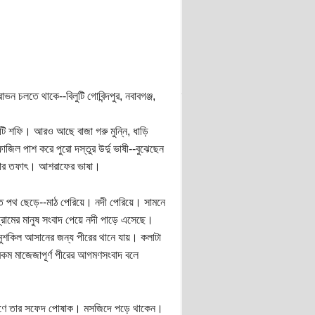
ভন চলতে থাকে--বিলুটি গোবিন্দপুর, নবাবগঞ্জ,
টটি শফি। আরও আছে বাজা গরু মুন্নি, ধাড়ি
জিল পাশ করে পুরো দস্তুর উর্দু ভাষী--বুঝেছেন
ভাষার তফাৎ। আশরাফের ভাষা।
ত পথ ছেড়ে--মাঠ পেরিয়ে। নদী পেরিয়ে। সামনে
রামের মানুষ সংবাদ পেয়ে নদী পাড়ে এসেছে।
মুশকিল আসানের জন্য পীরের থানে যায়। কলাটা
রকম মাজেজাপূর্ণ পীরের আগমণসংবাদ বলে
 পরণে তার সফেদ পোষাক। মসজিদে পড়ে থাকেন।