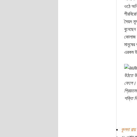
ওঠে অনি
পীরবিরো
সৈয়দ মু
বুনেছেন
কোলাজ র
মানুষের
এরকম উপ
উঠতে উঠ
ফেলে। ন
প্রিয়তম
শক্তি দ
কুলদা রায়