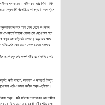
সাইদার সঙ্গ করেন। সাঈদা তো তার বিবি। বিবি
য়েছে শুদ্ধস্বামী পরনারীতে আসক্ত। ফলে ফুঁসে
নূরুজ্জামানের সঙ্গে আর মেজ ছেলে অর্ধমানব
রের দেওয়ালে টানানো বোররাখকে দেখে তার মনে
কে রুকুর কষ্ট বাড়িয়েই তোলে। রুকু তার মেজ
্যায্য শরিকানাটা দখল করতে সেও হয়তো কোমরে
ঁত চেপে রুকু তার অবশ শরীর রেখে পালিয়ে যায়--
তি, নারী সাহচর্য, ব্রহ্মবাদ ও মননচর্চা কিছুই
মুখে হয়ে ওঠে একজন অলীক মানুষ--ছবিলাল।
িঃসঙ্গ মানুষ। স্ত্রী সাঈদার প্রত্যাখান আর শফির
াত্রায়। ফিরে এলে এক কুহকী নারীর শরীর হয়ে