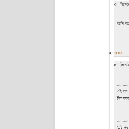
৩ | লিখে
আমি যতট
জবাব
৪ | লিখে
..........
এই পথ হ
ঠিক করে
..........
'এই পথ হ