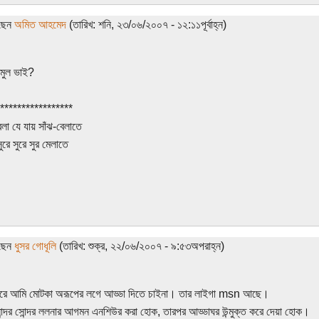
েছেন
অমিত আহমেদ
(তারিখ: শনি, ২৩/০৬/২০০৭ - ১২:১১পূর্বাহ্ন)
মুল ভাই?
*****************
লা যে যায় সাঁঝ-বেলাতে
রে সুরে সুর মেলাতে
েছেন
ধুসর গোধূলি
(তারিখ: শুক্র, ২২/০৬/২০০৭ - ৯:৫৩অপরাহ্ন)
ঘরে আমি মোটকা অরূপের লগে আড্ডা দিতে চাইনা। তার লাইগা msn আছে।
্দর সোন্দর ললনার আগমন এনশিউর করা হোক, তারপর আড্ডাঘর উন্মুক্ত করে দেয়া হোক।