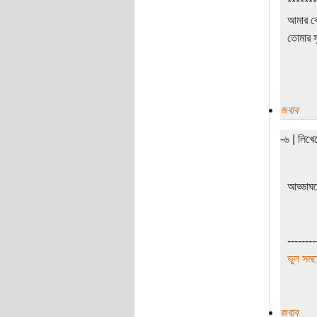
*******
আমার বে
তোমার সু
জবাব
-৬ | লিখ
আড্ডাঘর
--------
ভুল সময়
জবাব