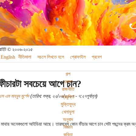
পিরাইট © ২০০৬-২০১৫
English
নীতিমালা
সচলে লিখতে হলে
প্রোফাইল
প্রবেশ
গল্প
ীচারটা সবচেয়ে আগে চান?
ভ্রমণ
রাজনীতি
স এম মাহবুব মুর্শেদ
(তারিখ: শুক্র, ২২/০৬/২০০৭ - ৭:২৭পূর্বাহ্ন)
প্রযুক্তি
মুক্তিযুদ্ধ
খেলাধুলা
অনুবাদ
মাথায় অনেকগুলো আইডিয়া আছে। তারমধ্যে কোন ফীচার আগে চান সেটা পছন্দের ক্রম অন
বিজ্ঞান
কবিতা