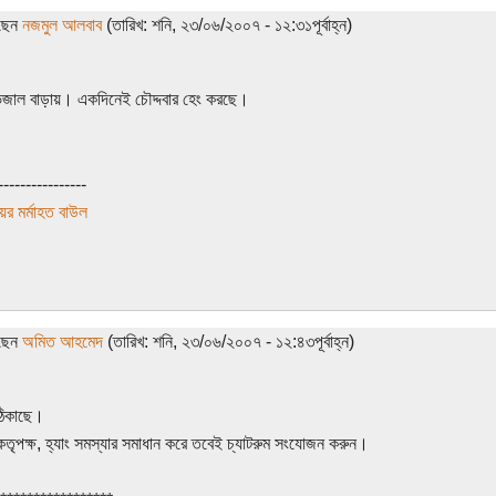
েছেন
নজমুল আলবাব
(তারিখ: শনি, ২৩/০৬/২০০৭ - ১২:৩১পূর্বাহ্ন)
জাল বাড়ায়। একদিনেই চৌদ্দবার হেং করছে।
----------------
ের মর্মাহত বাউল
েছেন
অমিত আহমেদ
(তারিখ: শনি, ২৩/০৬/২০০৭ - ১২:৪৩পূর্বাহ্ন)
ঠিকাছে।
কতৃপক্ষ, হ্যাং সমস্যার সমাধান করে তবেই চ্যাটরুম সংযোজন করুন।