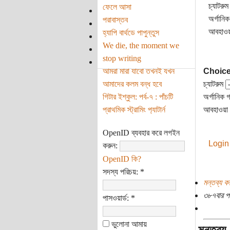
চ্যাটরুম
ফেলে আসা
অর্গানিক
পরাবাস্তব
আবহাওয়া
হ্যাপি বার্থডে পাপুন্তুস
We die, the moment we
stop writing
আমরা মারা যাবো তখনই যখন
Choic
আমাদের কলম বন্ধ হবে
চ্যাটরুম
গিটার ইশ্‌কুল: পর্ব-৭ : পাঁচটি
অর্গানিক গ
প্রাথমিক স্ট্রামিং প‌্যাটার্ন
আবহাওয়া
OpenID ব্যবহার করে লগইন
Login
করুন:
OpenID কি?
সদস্য পরিচয়:
*
মন্তব্য ক
৩৮৭বার প
পাসওয়ার্ড:
*
ভুলোনা আমায়