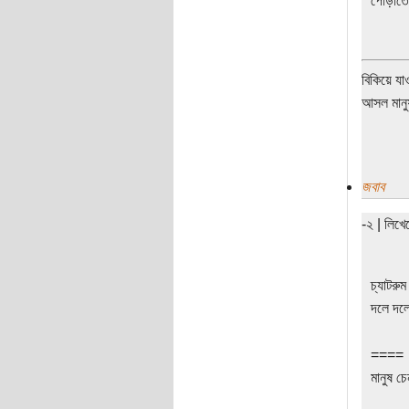
পোড়াতে 
বিকিয়ে যা
আসল মানুষ
জবাব
-২ | লিখ
চ্যাটরু
দলে দল
====
মানুষ চে