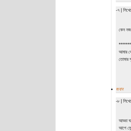
-৭ | লিখ
কেন নজ
*******
আমার বে
তোমার সু
জবাব
-৮ | লিখ
আড্ডা 
আগে সোন