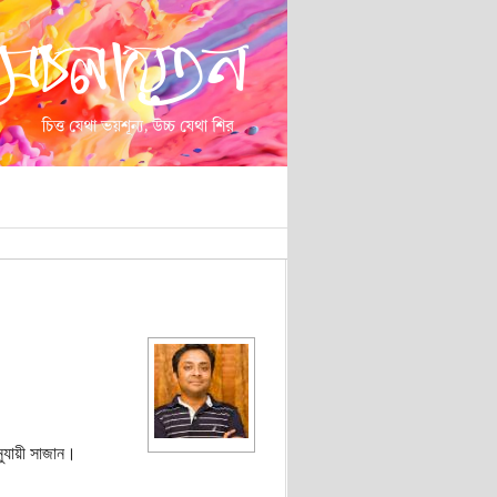
ুযায়ী সাজান।