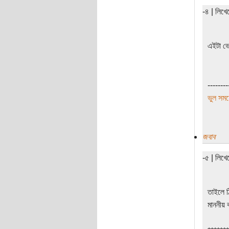
-৪ | লিখ
এইটা ভে
--------
ভুল সময়
জবাব
-৫ | লিখ
তাইলে 
মাননীয় 