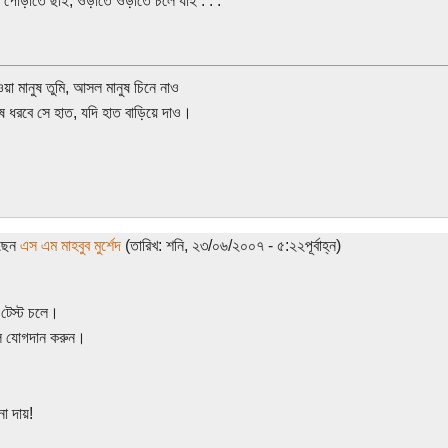
পোড়াতে ছাই, ওড়াতে ওড়াতে চলে যাই . . .
ওয়া মানুষ তুমি, আসল মানুষ চিনে নাও
 ধরবে সে হাত, যদি হাত বাড়িয়ে দাও।
েছেন
এস এম মাহবুব মুর্শেদ
(তারিখ: শনি, ২৩/০৬/২০০৭ - ৫:২২পূর্বাহ্ন)
ম টেস্ট চলে।
ে যোগদান করুন।
না দায়!