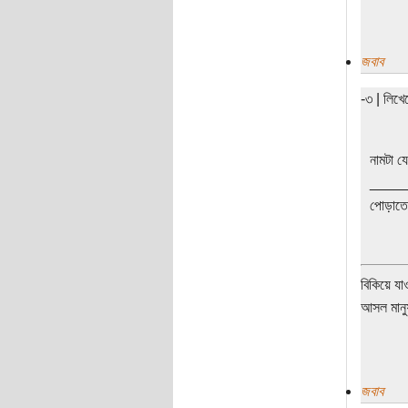
জবাব
-৩ | লিখ
নামটা য
____
পোড়াতে 
বিকিয়ে যা
আসল মানুষ
জবাব