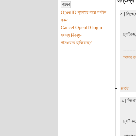
মন্তব্য
OpenID ব্যবহার করে লগইন
০ | লিখে
করুন
Cancel OpenID login
চ্যাটরু
সদস্য নিবন্ধন
পাসওয়ার্ড হারিয়েছে?
--------
আমার র
জবাব
-১ | লিখ
চ্যাট র
____