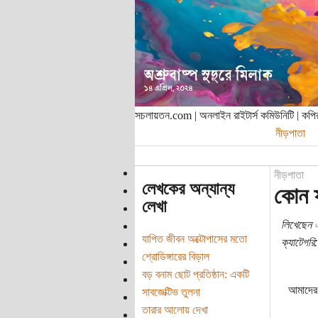
সচলায়তন.com | অনলাইন রাইটার্স কমিউনিটি | ক
নীড়পাতা
নীড়পাতা
লেখকের অন্যান্য
কোন ফ
লেখা
লিখেছেন
এ
যাপিত জীবন অক্টোপাসের মতো
ক্যাটেগরি:
শ্রোডিঙ্গারের বিড়াল
বড় বনাম ছোট প্রতিষ্ঠান: একটি
আমাদের 
সাবজেক্টিভ তুলনা
তারার আলোয় দেখা