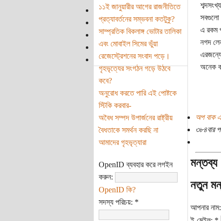
শব্দসংখ
১১ই জানুয়ারীর আগের রাজনীতিতে
সবগুলো 
প্রত্যাবর্তনের সম্ভবনা কতটুকু?
এ রকম প
সাম্প্রতিক বিকলাঙ্গ ভোটার তালিকা
নগদ লেনদ
এবং মোবাইল সিমের ভুঁয়া
এরজন্যে
রেজেস্ট্রেশনের সংবাদ পড়ে।
অনেক ক
গৃহভৃত্যের সংগঠন গড়ে উঠবে
কবে?
অনুরোধ করতে পারি এই পোষ্টকে
স্টিকি করবার-
অপ বাক এ
অবৈধ সম্পদ উপার্জনের রাষ্ট্রীয়
৩৮৪বার প
বৈধতাকে সমর্থন করছি না
আমাদের গৃহভৃত্যারা
মন্তব্য
OpenID ব্যবহার করে লগইন
করুন:
নতুন মন
OpenID কি?
সদস্য পরিচয়:
*
আপনার নাম
ই-মেইল:
*