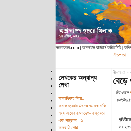
সচলায়তন.com | অনলাইন রাইটার্স কমিউনিটি | ক
নীড়পাতা
নীড়পাতা
»
লেখকের অন্যান্য
বেড়ে 
লেখা
লিখেছেন
মানবাধিকার নিয়ে..
ক্যাটেগরি:
অবাক হওয়ার এখনও অনেক বাকি
মধ্য আয়ের বাংলাদেশ- বাস্তবতা
পৃথিবীত
এবং সম্ভবনা - ১
ভয় হতো,
অস্থায়ী পোষ্ট