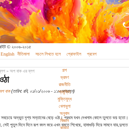
পিরাইট © ২০০৬-২০১৫
English
নীতিমালা
সচলে লিখতে হলে
প্রোফাইল
প্রবেশ
গল্প
ব্লগ
»
অপ বাক এর ব্লগ
ওঠা
ভ্রমণ
রাজনীতি
অপ বাক
(তারিখ: রবি, ০১/০১/২০০৬ - ১:৫৫অপরাহ্ন)
প্রযুক্তি
মুক্তিযুদ্ধ
খেলাধুলা
অনুবাদ
ে সবচেয়ে অদ্ভুত দৃশ্য সন্তানের বেড়ে ওঠা। প্রথম যখন দেখলাম কোলে তুলতে ভয় হতো।
বিজ্ঞান
 সেই পুতুল দিনে দিনে রূপ বদল করে এখন বসতে শিখেছে, হামাগুড়ি দিয়ে সামনে যায়,দুলতে
কবিতা