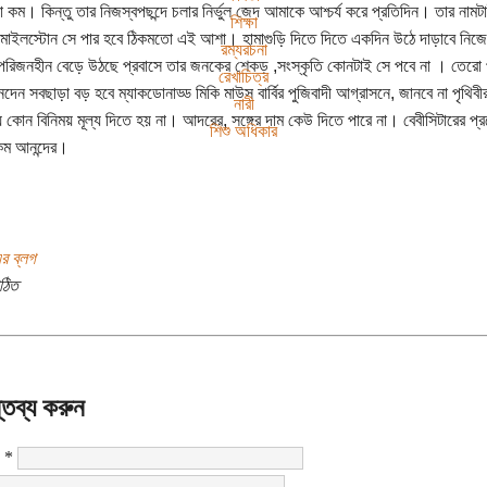
্যা কম। কিন্তু তার নিজস্বপছন্দে চলার নির্ভুল জেদ আমাকে আশ্চর্য করে প্রতিদিন। তার নাম
শিক্ষা
মাইলস্টোন সে পার হবে ঠিকমতো এই আশা। হামাগুড়ি দিতে দিতে একদিন উঠে দাড়াবে নিজের
রম্যরচনা
রিজনহীন বেড়ে উঠছে প্রবাসে তার জনকের শেকড় ,সংস্কৃতি কোনটাই সে পবে না । তেরো পার
রেখাচিত্র
েন সবছাড়া বড় হবে ম্যাকডোনাড্ড মিকি মাউস বার্বির পুজিবাদী আগ্রাসনে, জানবে না পৃথিবীর স
নারী
 কোন বিনিময় মূল্য দিতে হয় না। আদরের, সঙ্গের দাম কেউ দিতে পারে না। বেবীসিটারের 
শিশু অধিকার
ম আনন্দের।
র ব্লগ
ঠিত
্তব্য করুন
:
*