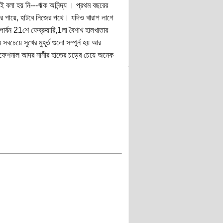
টাই বলা হয় নি---ঋক অনিন্দ্য । প্রথম বছরের
 পায়ে, হাটবে নিজের পথে। যদিও খারাপ লাগে
্বন 21শে ফেব্রুয়ারি,1লা বৈশাখ হালখাতার
বচেয়ে সুখের মুহূর্ত গুলো সম্পুর্ন হয় আর
প্রফেশনাল আদর নানীর হাতের চড়ের চেয়ে অনেক