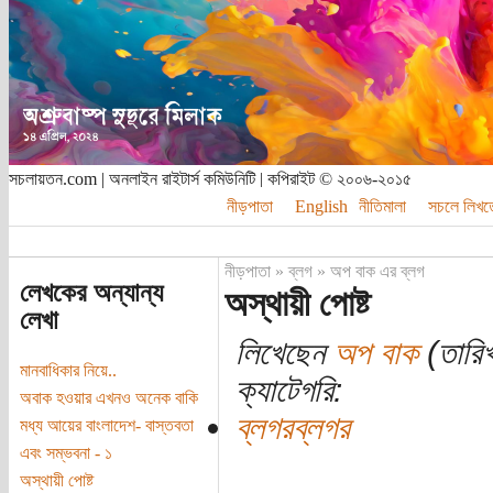
সচলায়তন.com | অনলাইন রাইটার্স কমিউনিটি | কপিরাইট © ২০০৬-২০১৫
নীড়পাতা
English
নীতিমালা
সচলে লিখত
নীড়পাতা
»
ব্লগ
»
অপ বাক এর ব্লগ
লেখকের অন্যান্য
অস্থায়ী পোষ্ট
লেখা
লিখেছেন
অপ বাক
(তারি
মানবাধিকার নিয়ে..
ক্যাটেগরি:
অবাক হওয়ার এখনও অনেক বাকি
ব্লগরব্লগর
মধ্য আয়ের বাংলাদেশ- বাস্তবতা
এবং সম্ভবনা - ১
অস্থায়ী পোষ্ট