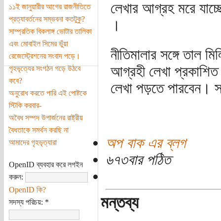
লেখার আগ্রহ মরে যাচ্ছে
১১ই জানুয়ারীর আগের রাজনীতিতে
প্রত্যাবর্তনের সম্ভবনা কতটুকু?
।
সাম্প্রতিক বিকলাঙ্গ ভোটার তালিকা
এবং মোবাইল সিমের ভুঁয়া
নীতিমালার সঙ্গে তাল মি
রেজেস্ট্রেশনের সংবাদ পড়ে।
আগ্রহী লেখা প্রকাশিত 
গৃহভৃত্যের সংগঠন গড়ে উঠবে
কবে?
লেখা পড়তে পারবেন। স
অনুরোধ করতে পারি এই পোষ্টকে
স্টিকি করবার-
অবৈধ সম্পদ উপার্জনের রাষ্ট্রীয়
বৈধতাকে সমর্থন করছি না
অপ বাক এর ব্লগ
আমাদের গৃহভৃত্যারা
৬৭৩বার পঠিত
OpenID ব্যবহার করে লগইন
করুন:
OpenID কি?
মন্তব্য
সদস্য পরিচয়:
*