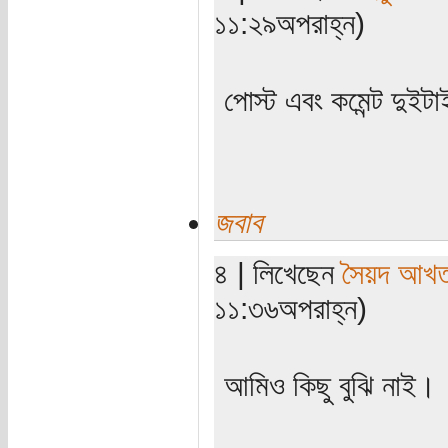
১১:২৯অপরাহ্ন)
পোস্ট এবং কমেন্ট দুইট
জবাব
৪ | লিখেছেন
সৈয়দ আখতা
১১:৩৬অপরাহ্ন)
আমিও কিছু বুঝি নাই।