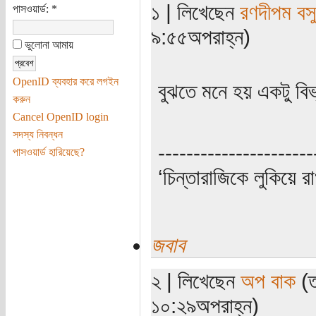
১ | লিখেছেন
রণদীপম বসু
পাসওয়ার্ড:
*
৯:৫৫অপরাহ্ন)
ভুলোনা আমায়
OpenID ব্যবহার করে লগইন
বুঝতে মনে হয় একটু বিভ
করুন
Cancel OpenID login
সদস্য নিবন্ধন
----------------------
পাসওয়ার্ড হারিয়েছে?
‘চিন্তারাজিকে লুকিয়ে র
জবাব
২ | লিখেছেন
অপ বাক
(ত
১০:২৯অপরাহ্ন)