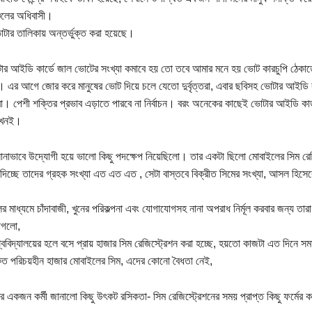
চলের অধিবাসী।
টার তালিকায় অন্তর্ভুক্ত করা হয়েছে।
র আইডি কার্ডে জাল ভোটের সংখ্যা কমাবে হয় তো তবে আমার মনে হয় ভোট কারচুপি ঠেকাত
া। এর আগে জোর করে মানুষের ভোট দিয়ে চলে যেতো দুর্বৃত্তরা, এবার ছবিসহ ভোটার আইডি ক
রা। পেশী শক্তির প্রভাব এড়াতে পারবে না নির্বাচন। বরং অনেকের কাছেই ভোটার আইডি কার্
এখনই।
ানাভাবে উদ্যোগী হয়ে ভালো কিছু পদক্ষেপ নিয়েছিলো। তার একটা ছিলো মোবাইলের সিম রেজ
ন দিচ্ছে তাদের গ্রহক সংখ্যা এত এত এত , সেটা বাস্তবে বিক্রীত সিমের সংখ্যা, আসল হিসেব
র মাধ্যমে চাঁদাবাজী, খুনের পরিকল্পনা এবং যোগাযোগসহ নানা অপরাধ নির্মূল করবার জন্য ত
াগলো,
শ্ববিদ্যালয়ের হলে বসে প্রায় হাজার সিম রেজিস্ট্রেশন করা হচ্ছে, হয়তো কাজটা এত দিনে স
ৃত পরিচয়হীন হাজার মোবাইলের সিম, এদের কোনো বৈধতা নেই,
 একজন কর্মী জানালো কিছু উৎকট রসিকতা- সিম রেজিস্ট্রেশনের সময় প্রাপ্ত কিছু ফর্মের 