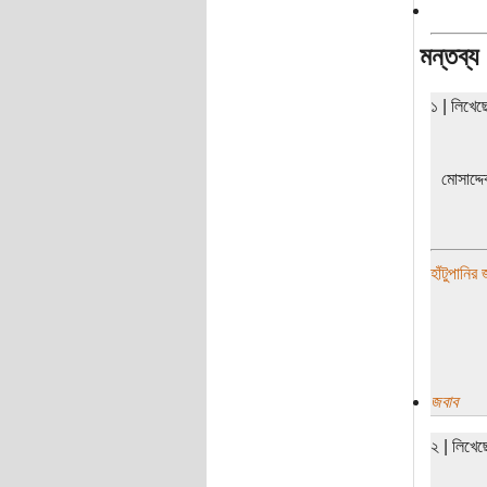
মন্তব্য
১ | লিখে
মোসাদ্দ
হাঁটুপানির
জবাব
২ | লিখে