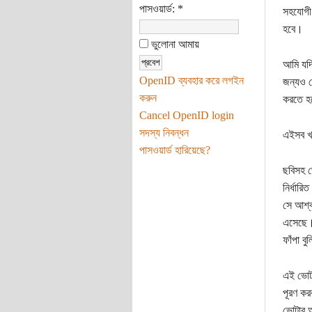
পাসওয়ার্ড:
*
সহযোগী 
হবে।
ভুলোনা আমায়
আমি যদি
OpenID ব্যবহার করে লগইন
জন্যও ত
করুন
করতে হ
Cancel OpenID login
সদস্য নিবন্ধন
এইসব খর
পাসওয়ার্ড হারিয়েছে?
ছবিসহ ভ
নির্ধারি
সে আশ্ব
এসেছে
ফাঁপা ব
এই ভোটা
পূরণ কর
ভোটার আ