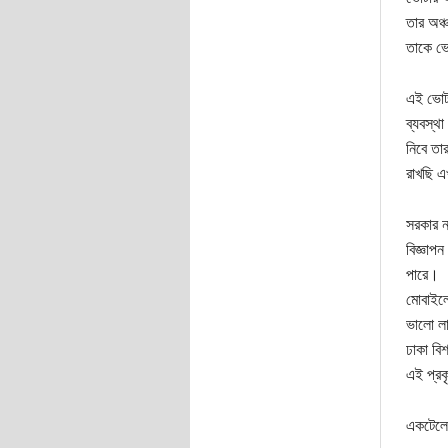
তার অঞ্
তাকে ভো
এই ভোটা
ব্যবস্থ
নিবে তা
রাখছি 
সরকার ন
বিজ্ঞাপ
পারে।
মোবাইলে
ভালো ল
ঢাকা বি
এই প্রক
একটেলের