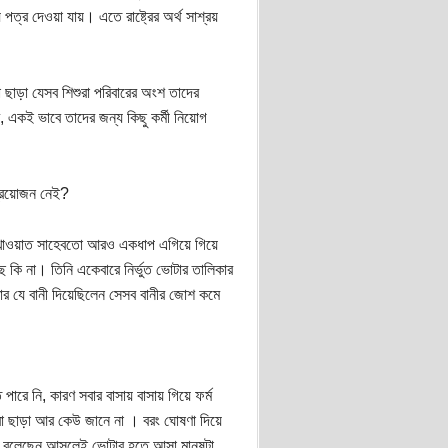
্র দেওয়া যায়। এতে রাষ্ট্রের অর্থ সাশ্রয়
া ছাড়া যেসব শিশুরা পরিবারের অংশ তাদের
 একই ভাবে তাদের জন্য কিছু কর্মী নিয়োগ
প্রয়োজন নেই?
 সাখাওয়াত সাহেবতো আরও একধাপ এগিয়ে গিয়ে
েছে কি না। তিনি একেবারে নির্ভুত ভোটার তালিকার
ার যে বানী দিয়েছিলেন সেসব বানীর জোশ কমে
ারে নি, কারণ সবার বাসায় বাসায় গিয়ে ফর্ম
তারা ছাড়া আর কেউ জানে না । বরং ঘোষণা দিয়ে
রে বলেছেন আসলেই ভোটার হতে আসা মানুষটা