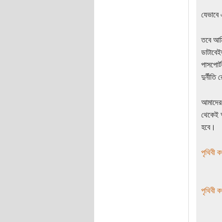
যেভাবে 
তবে আমি
ডাটাবেই
পাসপোর্
দুর্নীতি
আমাদের
থেকেই অ
হবে।
পৃথিবী 
পৃথিবী 