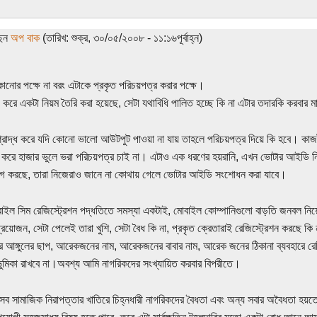
ছেন
অপ বাক
(তারিখ: শুক্র, ৩০/০৫/২০০৮ - ১১:১৬পূর্বাহ্ন)
ানোর পক্ষে না বরং এটাকে প্রকৃত পরিচয়পত্র করার পক্ষে।
করে একটা নিয়ম তৈরি করা হয়েছে, সেটা যথাবিধি পালিত হচ্ছে কি না এটার তদারকি করবা
্রাদ্ধ করে যদি কোনো ভালো আউটপুট পাওয়া না যায় তাহলে পরিচয়পত্র দিয়ে কি হবে। কাজট
করে হাজার ভুলে ভরা পরিচয়পত্র চাই না। এটাও এক ধরণের হয়রানি, এখন ভোটার আইডি নিয়ে
গ করছে, তারা নিজেরাও জানে না কোথায় গেলে ভোটার আইডি সংশোধন করা যাবে।
ইল সিম রেজিস্ট্রেশন পদ্ধতিতে সমস্যা একটাই, মোবাইল কোম্পানিগুলো বাড়তি জনবল নিয়
প্রয়োজন, সেটা পেলেই তারা খুশি, সেটা বৈধ কি না, প্রকৃত ক্রেতারাই রেজিস্ট্রেশন করছে ক
আঙ্গুলের ছাপ, আরেকজনের নাম, আরেকজনের বাবার নাম, আরেক জনের ঠিকানা ব্যবহারে রেজি
মিকা রাখবে না।অবশ্য আমি নাগরিকদের সংখ্যায়িত করবার বিপরীতে।
ব সামাজিক নিরাপত্তার খাতিরে চিহ্নধারী নাগরিকদের বৈধতা এবং অন্য সবার অবৈধতা হয়তো