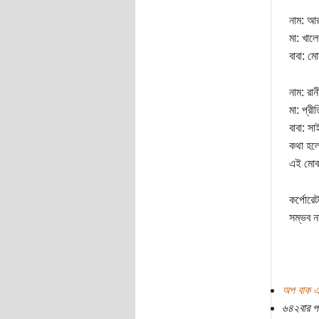
নাম: আ
মা: খালে
বাবা: মো
নাম: রানী
মা: প্রী
বাবা: স
কথা হলো
এই মোবা
কর্পোরে
সম্ভব 
অপ বাক এ
৬৪২বার প