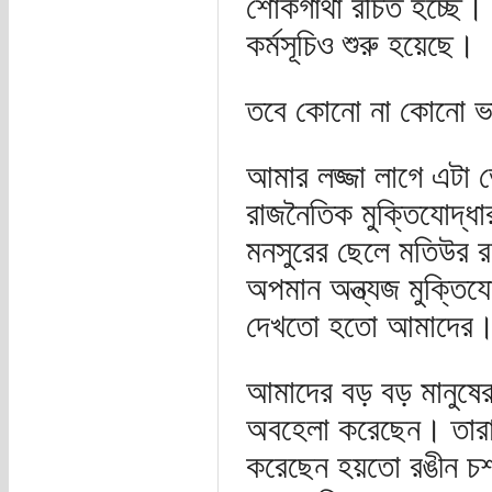
শোকগাঁথা রচিত হচ্ছে।
কর্মসূচিও শুরু হয়েছে।
তবে কোনো না কোনো ভাব
আমার লজ্জা লাগে এটা 
রাজনৈতিক মুক্তিযোদ্
মনসুরের ছেলে মতিউর র
অপমান অন্ত্যজ মুক্তিয
দেখতো হতো আমাদের
আমাদের বড় বড় মানুষেরা
অবহেলা করেছেন। তারা য
করেছেন হয়তো রঙীন চশ