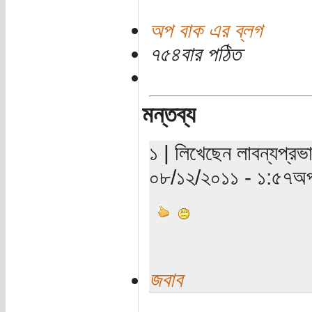
অপ বাক এর ব্লগ
৭৫৪বার পঠিত
মন্তব্য
১ | লিখেছেন লাবন্যপ্রভা
০৮/১২/২০১১ - ১:৫৭অপ
জবাব