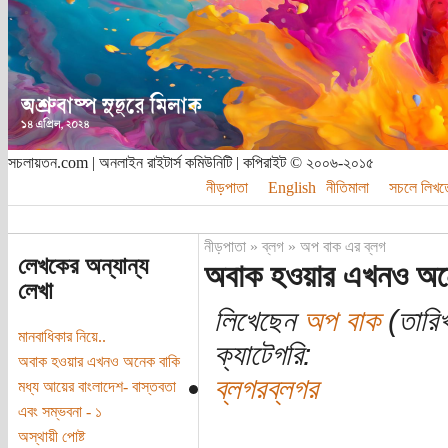
সচলায়তন.com | অনলাইন রাইটার্স কমিউনিটি | কপিরাইট © ২০০৬-২০১৫
নীড়পাতা
English
নীতিমালা
সচলে লিখত
নীড়পাতা
»
ব্লগ
»
অপ বাক এর ব্লগ
লেখকের অন্যান্য
অবাক হওয়ার এখনও অন
লেখা
লিখেছেন
অপ বাক
(তারি
মানবাধিকার নিয়ে..
ক্যাটেগরি:
অবাক হওয়ার এখনও অনেক বাকি
ব্লগরব্লগর
মধ্য আয়ের বাংলাদেশ- বাস্তবতা
এবং সম্ভবনা - ১
অস্থায়ী পোষ্ট