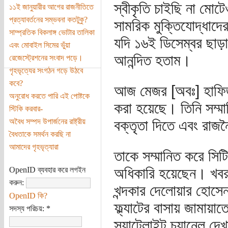
স্বীকৃতি চাইছি না মোট
১১ই জানুয়ারীর আগের রাজনীতিতে
প্রত্যাবর্তনের সম্ভবনা কতটুকু?
সামরিক মুক্তিযোদ্ধাদের 
সাম্প্রতিক বিকলাঙ্গ ভোটার তালিকা
যদি ১৬ই ডিসেম্বর ছা
এবং মোবাইল সিমের ভুঁয়া
আনন্দিত হতাম।
রেজেস্ট্রেশনের সংবাদ পড়ে।
গৃহভৃত্যের সংগঠন গড়ে উঠবে
কবে?
আজ মেজর [অবঃ] হাফিজ
অনুরোধ করতে পারি এই পোষ্টকে
করা হয়েছে। তিনি সম্মা
স্টিকি করবার-
অবৈধ সম্পদ উপার্জনের রাষ্ট্রীয়
বক্তৃতা দিতে এবং রাজ
বৈধতাকে সমর্থন করছি না
আমাদের গৃহভৃত্যারা
তাকে সম্মানিত করে সিট
অধিকারি হয়েছেন। খবরট
OpenID ব্যবহার করে লগইন
করুন:
খন্দকার দেলোয়ার হোসেন
OpenID কি?
ফ্ল্যাটের বাসায় জামা
সদস্য পরিচয়:
*
স্যাটেলাইট চ্যানেল দে