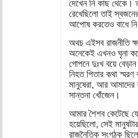
দেখেন নি কাছ থেকে। ত
রেখেছিলো তাই স্বজনের 
আপোষ করতেও বাধে নি
অথচ এইসব রাজনীতি ক্ষমত
অনেকেই এখনও ঘৃনা করে
গোপনে দুঃখ বয়ে বেড়ান আ
নিহত পিতার কথা স্মরণ 
মানুষেরা, আর আমাদের ব
সান্তনা খোঁজেন।
আমার শৈশব কেটেছে যেই
হয়েছিলো, সেই মানুষটার
রাজনৈতিক সংগঠক ছিলো