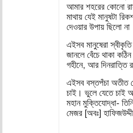
আমার শহরের কোনো রাস
মাথায় যেই মানুষটা রি
দেওয়ার উপায় ছিলো না
এইসব মানুষেরা স্বীকৃতি 
জানলে বেঁচে থাকা কঠিন
গহীনে, আর দিনরাত্তি 
এইসব বস্তপঁচা অতীত ঘ
চাই। ভুলে যেতে চাই অতী
মহান মুক্তিযোদ্ধা- ত
মেজর [অবঃ] হাফিজউদ্দী