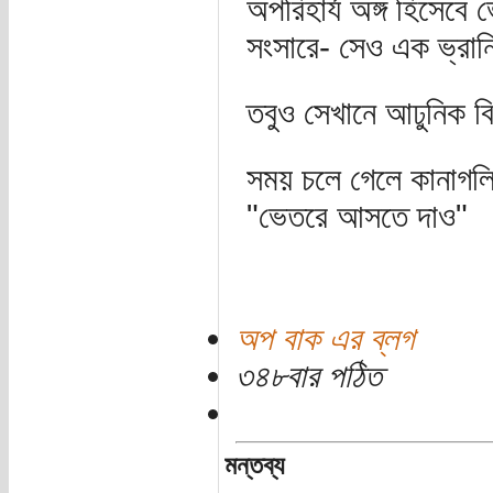
অপরিহার্য অঙ্গ হিসেবে 
সংসারে- সেও এক ভ্রান্
তবুও সেখানে আঢুনিক বি
সময় চলে গেলে কানাগলি 
"ভেতরে আসতে দাও"
অপ বাক এর ব্লগ
৩৪৮বার পঠিত
মন্তব্য