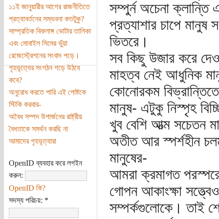
সম্পুর্ন অচেনা ক্লান্ত
১১ই জানুয়ারীর আগের রাজনীতিতে
প্রত্যাবর্তনের সম্ভবনা কতটুকু?
প্রত্যাশার চাপে মানুষ স
সাম্প্রতিক বিকলাঙ্গ ভোটার তালিকা
ভিতরে।
এবং মোবাইল সিমের ভুঁয়া
সব কিছু উজার করে দে
রেজেস্ট্রেশনের সংবাদ পড়ে।
গৃহভৃত্যের সংগঠন গড়ে উঠবে
মাহত্ব নেই আধুনিক মান
কবে?
কোনোরকম বিভ্রান্তিতে
অনুরোধ করতে পারি এই পোষ্টকে
মানুষ- এটুকু নিস্পৃহ বি
স্টিকি করবার-
অবৈধ সম্পদ উপার্জনের রাষ্ট্রীয়
খুব বেশি আত্ম সচেতন মা
বৈধতাকে সমর্থন করছি না
অতীত আর স্পর্শহীন চলম
আমাদের গৃহভৃত্যারা
মানুষের-
OpenID ব্যবহার করে লগইন
আমরা ক্রমাগত পরস্পরের
করুন:
গোপন আকাংক্ষা সত্ত্বে
OpenID কি?
সদস্য পরিচয়:
*
সম্পর্কগুলোকে। তাই শ