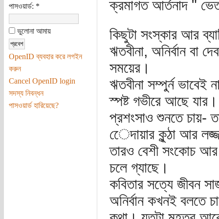
ক্রমাগত আর্তনাদ " ভ
পাসওয়ার্ড:
*
কিছুটা সংস্কার আর ব্য
ভুলোনা আমায়
ঋতবীনা, অনির্বান বা 
OpenID ব্যবহার করে লগইন
সময়ের।
করুন
ঋতবীনা সম্পুর্ন ভাবেই 
Cancel OpenID login
সদস্য নিবন্ধন
স্পষ্ট গভীরে আছে যার
পাসওয়ার্ড হারিয়েছে?
প্রশংসাও শুনতে চায়- ত
েেদায়ার কুন্ঠা আর লজ
তারও বেশী সংকোচ আর ব
চলে গ্যাছে।
কবিতার সত্যে জীবন সাজ
অনির্বান কখনই বলতে চা
কথা। যতটা মহত্ব আরোপ