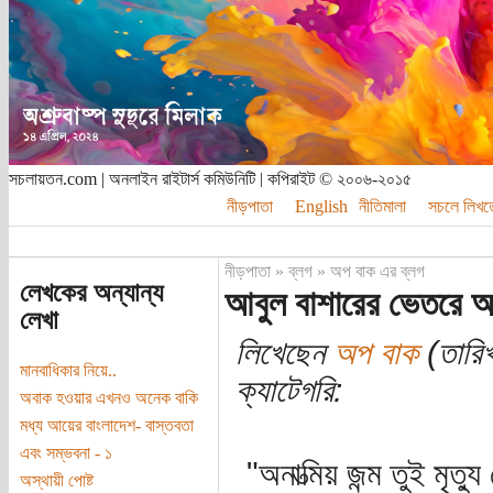
সচলায়তন.com | অনলাইন রাইটার্স কমিউনিটি | কপিরাইট © ২০০৬-২০১৫
নীড়পাতা
English
নীতিমালা
সচলে লিখত
নীড়পাতা
»
ব্লগ
»
অপ বাক এর ব্লগ
লেখকের অন্যান্য
আবুল বাশারের ভেতরে 
লেখা
লিখেছেন
অপ বাক
(তারিখ
মানবাধিকার নিয়ে..
ক্যাটেগরি:
অবাক হওয়ার এখনও অনেক বাকি
মধ্য আয়ের বাংলাদেশ- বাস্তবতা
এবং সম্ভবনা - ১
"অনাত্মিয় জন্ম তুই মৃত্য
অস্থায়ী পোষ্ট