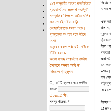
দিয়েছিল
১১ই জানুয়ারীর আগের রাজনীতিতে
নলেজ গ
প্রত্যাবর্তনের সম্ভবনা কতটুকু?
সাম্প্রতিক বিকলাঙ্গ ভোটার তালিকা
এসব জ্ঞ
এবং মোবাইল সিমের ভুঁয়া
রাঙ্গান
রেজেস্ট্রেশনের সংবাদ পড়ে।
পুকুরে দ
গৃহভৃত্যের সংগঠন গড়ে উঠবে
সুটকেস 
কবে?
দিলে প্র
অনুরোধ করতে পারি এই পোষ্টকে
থাকতো প
স্টিকি করবার-
এভাবেই 
অবৈধ সম্পদ উপার্জনের রাষ্ট্রীয়
অংকের প
বৈধতাকে সমর্থন করছি না
কয়েক। স
আমাদের গৃহভৃত্যারা
যাই হোক
OpenID ব্যবহার করে লগইন
পাঠ্যপু
করুন:
মেরে দে
OpenID কি?
সদস্য পরিচয়:
*
নিজের প
1) রুশ 