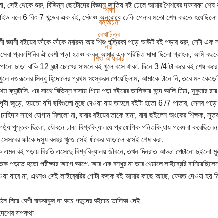
ো, সেই থেকে শুরু, বিভিন্ন ছোটোদের বিজ্ঞান জাতিয় বই ঢেলে আমার শৈশবের দফারফা শেষ কর
শিক্ষা
াইড বলে 6 কিং 7 খন্ডের এক বই, সেটাও অনুরোধে ঢেকি গেলার মতো শেষ করতে হয়েছিল
রম্যরচনা
রেখাচিত্র
ানী জ্ঞানী বইয়ের ফাঁকে ফাঁকে নবারুন আর শিশু পত্রিকা পড়ে আউট বই পড়ার শুরু, সেটা এক
নারী
ো, সেবা প্রকাশিনির ঐ বেশী পড়া হতও কারন আমার এক পরিচিত মামা ছিলো গ্রাহক, আমি বছরে 2
শিশু অধিকার
াপানো ছাড়া বাকি 12 ঘন্টা চোখের সামনে বই খুলে বসে থাকা, দিনে 3 /4 টা করে বই শেষ করে ব
খুলে নজরূলের সিন্ধু হিন্দোলের প্রথম সংস্করন পেয়েছিলাম, আমাকে টানে নি, তবে মন কেড়েছ
থম ফ্যান্টাসি, এর সাথে বিভিন্ন বাসায় গিয়ে পড়া বইয়ের তালিকায় বন্দে আলি মিয়া, সুকুমার 
ৃষ্টা জুড়ে, হয়তো যদি ছবিগুলো মুছে দেওয়া যায় তাহলে বইটা হতো 6 /7 পাতার, সেসব পড়
চাহিদার সাথে যোগান মিললো না, বাবার বইয়ের তাকে হানা, বাবা ছইলেন অংকের শিক্ষক, সুতরাং
ষ্ঠ্য পুস্তক ছিলো, যৌবনে ঢাকা বিশ্ববিদ্যালয়ে প্রায়োগিক গনিতবিদ্যায় গবেষনা করেছিলেন
েসবের ফাঁকে দস্যু বনহুর খুজে সেই র্যাকের আড়ালে বসেই শেষ করা,
 এমন বই পড়ায় বিরতি এসেছে বিশ্ববিদ্যালয় জীবনে, তখন দিনরাত আড্ডা পেটানো ছইলো ম
স্তক পড়তে হতো পরীক্ষার আগে আগে, আর এক বন্ধুর মা তার খেয়ালে লাইব্রেরি বানিয়েছিল
ওয়া যাবে না, এখনও সেই লাইব্রেরির গোটা কতক বই আমার কাছে আছে, ফেরত দেওয়া হয় নি
ঠন নিয়ে বেশী বাকবাকুম না করে পছন্দের বইয়ের তালিকা দেই
দেশের রূপকথা