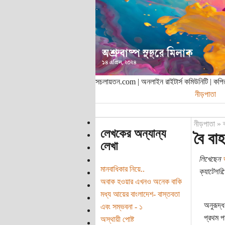
সচলায়তন.com | অনলাইন রাইটার্স কমিউনিটি | ক
নীড়পাতা
নীড়পাতা
»
লেখকের অন্যান্য
বৈ বা
লেখা
লিখেছেন
মানবাধিকার নিয়ে..
ক্যাটেগরি:
অবাক হওয়ার এখনও অনেক বাকি
মধ্য আয়ের বাংলাদেশ- বাস্তবতা
অনুরূদ্
এবং সম্ভবনা - ১
প্রথম প
অস্থায়ী পোষ্ট