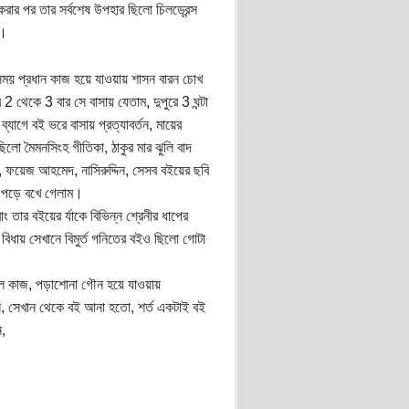
ার পর তার সর্বশেষ উপহার ছিলো চিলড্রেন্স
ো।
 সময় প্রধান কাজ হয়ে যাওয়ায় শাসন বারন চোখ
 থেকে 3 বার সে বাসায় যেতাম, দুপুরে 3 ঘন্টা
্যাগে বই ভরে বাসায় প্রত্যাবর্তন, মায়ের
িলো মৈমনসিংহ গীতিকা, ঠাকুর মার ঝুলি বাদ
রায়, ফয়েজ আহমেদ, নাসিরুদ্দিন, সেসব বইয়ের ছবি
ে পড়ে বখে গেলাম।
 তার বইয়ের র্যাকে বিভিন্ন শ্রেনীর ধাপের
 বিধায় সেখানে বিমুর্ত গনিতের বইও ছিলো গোটা
ূল কাজ, পড়াশোনা গৌন হয়ে যাওয়ায়
েন, সেখান থেকে বই আনা হতো, শর্ত একটাই বই
,