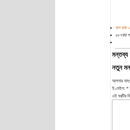
অপ বাক এ
২৮৭বার প
মন্তব্য
নতুন মন
আপনার নাম
ই-মেইল:
*
এই ঘরটির বি