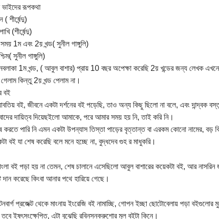
ম ভাইদের রূপকথা
( শীর্ষেন্দু)
খি (শীর্ষেন্দু)
ময় 1ম এবং 2য় খন্ড( সুনীল গাঙ্গুলি)
শ্চিম( সুনীল গাঙ্গুলি)
নবলাকা 1ম খন্ড, ( আবুল বাশার) প্রায় 10 বছর অপেক্ষা করেছি 2য় খন্ডের জন্য লেখক এখ
 গেলাম কিন্তু 2য় খন্ড পেলাম না।
র বই
 যাবতিয় বই, জীবনে একটা দর্শনের বই পড়েছি, তাও অন্য কিছু ছিলো না বলে, এবং দান্দ্বক
বাদের দায়িত্ব দিয়েছইলো আমাকে, পরে আমার সময় হয় নি, তাই করি নি।
 করতে পারি নি এমন একটা উপন্যাস তিস্তা পাড়ের বৃত্তান্ত বা এরকম কোনো নামের, বড় ব
টা বই যা শেষ করেছি বলে মনে হচ্ছে না, বুদ্ধদেব গুহ র মাধুকরি।
াংলা বই পড়া হয় না তেমন, শেষ চালানে এসেছিলো আবুল বাশারের কয়েকটা বই, আর নাসরিন জ
্টি দান করেছে কিংবা আনার পথে হারিয়ে গেছে।
েনবার্গ প্রজেক্ট থেকে মাংনায় ইংরেজি বই নামাচ্ছি, গোপন ইচ্ছা ছোটোবেলায় পড়া বইগুলোর 
া তবে ইষৎসংক্ষেপিত, এটা বুঝেছি রবিনসনক্রুশোর মুল বইটা কিনে।