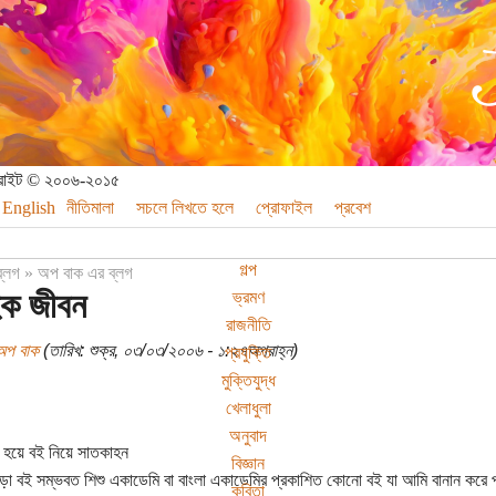
পিরাইট © ২০০৬-২০১৫
English
নীতিমালা
সচলে লিখতে হলে
প্রোফাইল
প্রবেশ
গল্প
ব্লগ
»
অপ বাক এর ব্লগ
হক জীবন
ভ্রমণ
রাজনীতি
অপ বাক
(তারিখ: শুক্র, ০৩/০৩/২০০৬ - ১:২৭অপরাহ্ন)
প্রযুক্তি
মুক্তিযুদ্ধ
খেলাধুলা
অনুবাদ
ধ হয়ে বই নিয়ে সাতকাহন
বিজ্ঞান
ড়া বই সম্ভবত শিশু একাডেমি বা বাংলা একাডেমির প্রকাশিত কোনো বই যা আমি বানান করে 
কবিতা