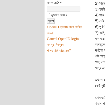
পাসওয়ার্ড:
*
2) গ্রি
3) দুরবীন 
ভুলোনা আমায়
4) যাও পা
5) সেই স
6) পুর্বপ
OpenID ব্যবহার করে লগইন
7) অগি্
করুন
বাপ হয়ে
Cancel OpenID login
অপছন্দে
সদস্য নিবন্ধন
দর্শনের
পাসওয়ার্ড হারিয়েছে?
ওটা অনু
পড়ে শেষ
অন্য এক
এখানে ব
কেউ দৃষ
এখন গুট
খারাপ ন