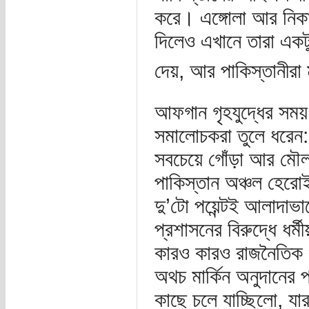
করে। এঙ্গোলা আর নিকার
দিলেও এখানে তারা একটু 
দেয়, আর পাকিস্তানীরা 
আফগান গৃহযুদ্ধের সময় স
সমালোচকরা তুলে ধরেন: 
সবচেয়ে গোঁড়া আর মৌলব
পাকিস্তান অঞ্চল হেরোই
দু’টো পয়েন্টই আলাদাভ
প্রশাসনের বিরুদ্ধে ধর্
কারও কারও রাজনৈতিক ও
অথচ মার্কিন অনুদানের
কাছে চলে যাচ্ছিলো, 