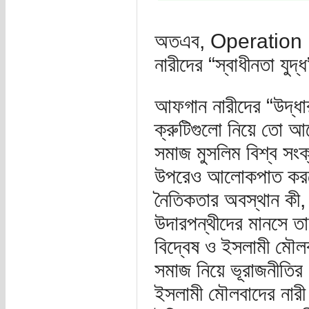
অতএব, Operation
নারীদের “স্বাধীনতা যুদ্
আফগান নারীদের “উদ্ধা
ক্রুটিগুলো নিয়ে তো আ
সমাজ মুসলিম বিশ্ব সং
উপরেও আলোকপাত করবো:
নৈতিকতার অবস্থান কী,
উদারপন্থীদের মানসে তা
বিদ্বেষ ও ইসলামী মৌ
সমাজ নিয়ে ভূরাজনীতির 
ইসলামী মৌলবাদের নারী 