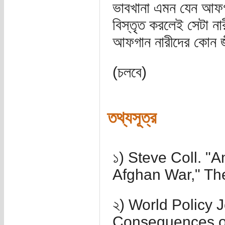
ভাবখানা এমন যেন আফগা
বিস্তৃত করলেই সেটা না
আফগান নারীদের কোন জ
(চলবে)
তথ্যসূত্র
১) Steve Coll. "A
Afghan War," The
২) World Policy 
Consequences of 