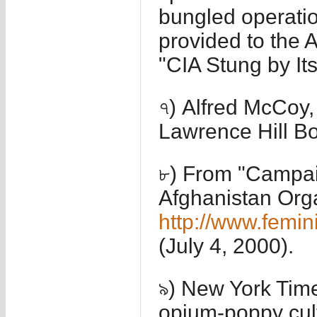
bungled operatio
provided to the 
"CIA Stung by It
৭) Alfred McCoy,
Lawrence Hill Bo
৮) From "Campai
Afghanistan Org
http://www.femin
(July 4, 2000).
৯) New York Time
opium-poppy cult