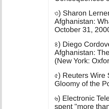
৩) Sharon Lerner
Afghanistan: Wh
October 31, 200
৪) Diego Cordove
Afghanistan: The
(New York: Oxfor
৫) Reuters Wire
Gloomy of the Po
৬) Electronic Te
spent "more than