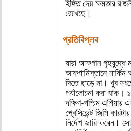
ইঙ্গিত দেয় ক্ষমতার রা
রেখেছে।
প্রতিবিপ্লব
যারা আফগান গৃহযুদ্ধে 
আফগানিস্তানে মার্কিন 
দিতে ছাড়ে না। খুব সংক
পর্যালোচনা করা যাক।
দক্ষিণ-পশ্চিম এশিয়ার 
প্রেসিডেন্ট জিমি কারট
নির্দেশ জারি করেন। 