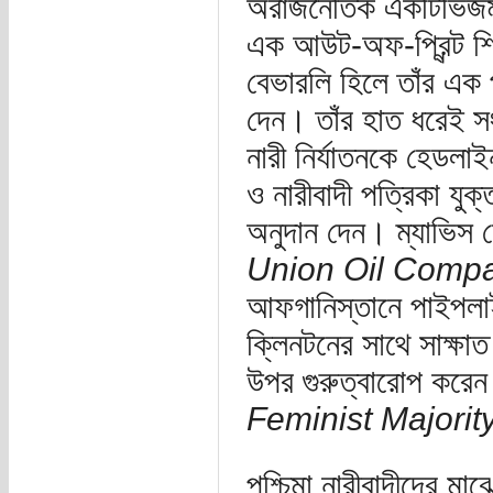
অরাজনৈতিক একটিভিজম
এক আউট-অফ-প্রিন্ট শ
বেভারলি হিলে তাঁর এক 
দেন। তাঁর হাত ধরেই স
নারী নির্যাতনকে হেডলা
ও নারীবাদী পত্রিকা য
অনুদান দেন। ম্যাভিস 
Union Oil Compan
আফগানিস্তানে পাইপলাই
ক্লিনটনের সাথে সাক্ষা
উপর গুরুত্বারোপ করে
Feminist Majorit
পশ্চিমা নারীবাদীদের মা