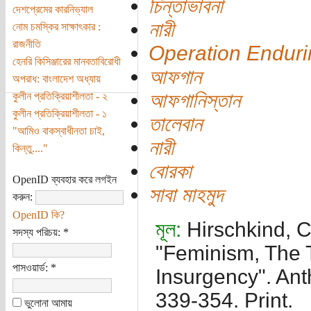
চিন্তাভাবনা
দেশপ্রেমের কারনিভ্যাল
নারী
নোম চমস্কির সাক্ষাৎকার :
রাজনীতি
Operation Endur
হেনরি কিসিঞ্জারের মানবতাবিরোধী
আফগান
অপরাধ: বাংলাদেশ অধ্যায়
আফগানিস্তান
কুলীন প্রতিক্রিয়াশীলতা - ২
কুলীন প্রতিক্রিয়াশীলতা - ১
তালেবান
"আমিও বাকস্বাধীনতা চাই,
নারী
কিন্তু...."
বোরকা
OpenID ব্যবহার করে লগইন
সাবা মাহমুদ
করুন:
OpenID কি?
মূল:
Hirschkind, 
সদস্য পরিচয়:
*
"Feminism, The T
পাসওয়ার্ড:
*
Insurgency". Ant
339-354. Print.
ভুলোনা আমায়