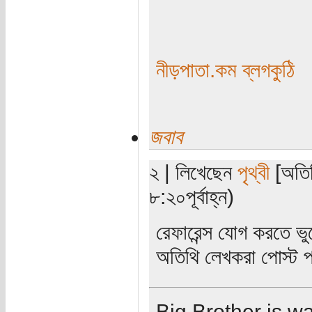
নীড়পাতা.কম ব্লগকুঠি
জবাব
২ | লিখেছেন
পৃথ্বী
[অতিথ
৮:২০পূর্বাহ্ন)
রেফারেন্স যোগ করতে ভ
অতিথি লেখকরা পোস্ট প
Big Brother is w