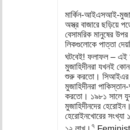
মার্কিন-আইএসআই-মুজাহ
অস্ত্র বাজারে ছড়িয়ে পড়
বেসামরিক মানুষের উপ
লিকগুলোকে পাত্তা দেয়
ঘটবেই! ফলাফল – এই অঞ
মুজাহিদীনরা যখনই কো
শুরু করতো। সিআইএর ছ
মুজাহিদীনরা পাকিস্তান
করতো। ১৯৮১ সালে যুক্
মুজাহিদীনদের হেরোইন।
হেরোইনখোরের সংখ্যা 
৭
১২ লাখ।
Feminist M