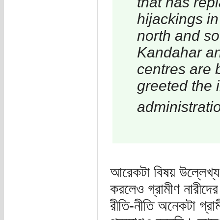
that has rep
hijackings in
north and sou
Kandahar and
centres are 
greeted the 
administrat
আরেকটা বিষয় উল্লেখ্য
করলেও গ্রামীণ নারীদে
রীতি-নীতি অনেকটা গ্রা