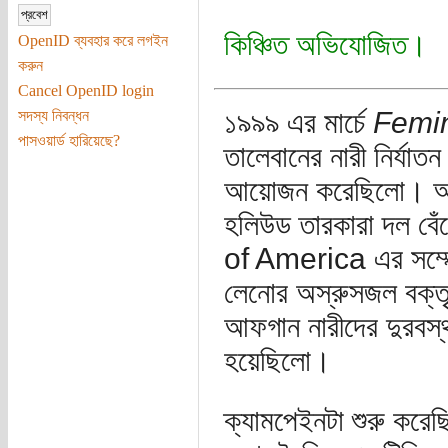
কিঞ্চিত অভিযোজিত।
OpenID ব্যবহার করে লগইন
করুন
Cancel OpenID login
১৯৯৯ এর মার্চে
Femin
সদস্য নিবন্ধন
পাসওয়ার্ড হারিয়েছে?
তালেবানের নারী নির্যাতন
আয়োজন করেছিলো। 
হলিউড তারকারা দল বেঁ
of America এর সম্মেল
লেনোর অস্রুসজল বক্ত
আফগান নারীদের দুরবস্থ
হয়েছিলো।
ক্যামপেইনটা শুরু করেছ