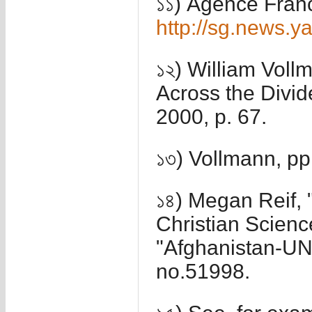
১১) Agence Fran
http://sg.news.y
১২) William Voll
Across the Divid
2000, p. 67.
১৩) Vollmann, pp
১৪) Megan Reif, 
Christian Scienc
"Afghanistan-UN 
no.51998.