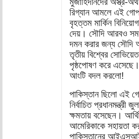
মুজাহিদীনদের অস্ত্র-অ
রিগ্যান আমলে এই গোপন 
বৃহত্তম মার্কিন বিনিয়
দেয়। সৌদি আরবও সমমান
দমন করার জন্য সৌদি 
তৃতীয় বিশ্বের সোভিয়েত
পৃষ্ঠপোষণ করে এসেছে
আংটি বদল করলো!
পাকিস্তান ছিলো এই গো
নির্বাচিত প্রধানমন্ত্র
ক্ষমতায় বসেছেন। আর্থ
আমেরিকাকে সহায়তা করা
পাকিস্তানের আইএসআই মু