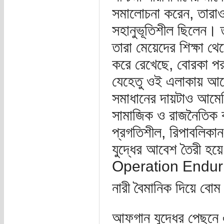
সমালোচনা করেন, তারা
সহানুভূতিশীল ছিলেন। ত
তারা মেয়েদের শিক্ষা থেক
করে রেখেছে, বোরকা পরত
যেহেতু ওই এলাকায় আমে
সমাধানের দায়টাও আমের
সামাজিক ও রাজনৈতিক বর
প্রগতিশীল, রিপাবলিকা
যুদ্ধের আবেশ তৈরী হয়ে
Operation Enduring
নারী বৈমানিক দিয়ে ব
আফগান যুদ্ধের পেছনে