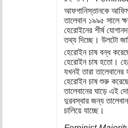
আফগানিস্তানকে আফিম 
তালেবান ১৯৯৫ সালে ক
হেরোইনের শীর্ষ যোগান
তথ্য দিচ্ছে। উলটো জা
হেরোইন চাষ বন্ধ করে
হেরোইন চাষ হতো। হেরো
যখনই তারা তালেবানের
হেরোইন চাষ শুরু করে
তালেবানের ঘাড়ে এই দো
দুরবস্থার জন্য তালেবা
চালিয়ে যাচ্ছে।
Feminist Majorit