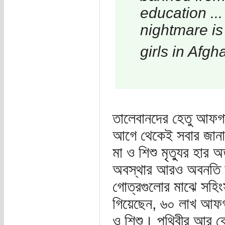
education ..
nightmare is
girls in Afgh
তালেবানদের হেতু আফগান
আগে থেকেই সবার জানা 
মা ও শিশু মৃত্যুর হার
অবস্থার আরও অবনতি হয়ে
গোত্রগুলোর মাঝে সহি
গিয়েছেন, ৬০ লাখ আফগা
ও শিশু। পৃথিবীর আর ক