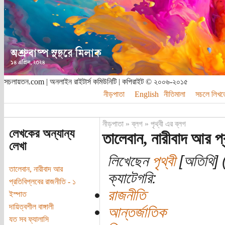
সচলায়তন.com | অনলাইন রাইটার্স কমিউনিটি | কপিরাইট © ২০০৬-২০১৫
নীড়পাতা
English
নীতিমালা
সচলে লিখত
নীড়পাতা
»
ব্লগ
»
পৃথ্বী এর ব্লগ
লেখকের অন্যান্য
তালেবান, নারীবাদ আর প্
লেখা
লিখেছেন
পৃথ্বী
[অতিথি] (
তালেবান, নারীবাদ আর
ক্যাটেগরি:
প্রতিবিপ্লবের রাজনীতি - ১
রাজনীতি
ইস্পাত
দায়িত্বশীল বাঙ্গালী
আন্তর্জাতিক
যত সব ফ্যালাসি