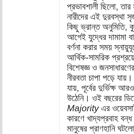
প্রভাবশালী ছিলো, তা
নারীদের এই দুরবস্থা স
কিছু ভ্রান্ত অনুমিতি, 
আগেই যুদ্ধের দামামা
বর্ণনা করার সময় স্নায়ু
আর্থিক-সামরিক প্রশ্র
বিশেষজ্ঞ ও জনসাধারণের
নীরবতা চাপা পড়ে যায়। 
যায়, পূর্বের দুর্ভিক্ষ
উঠেনি। ওই বছরের ডিসে
Majority
এর ওয়েবসাই
কারণে খাদ্যপ্রবাহ বন্ধ
মানুষের প্রাণহানি ঘট