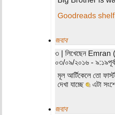
Goodreads shelf
জবাব
৩ | লিখেছেন Emran (য
০৩/০৯/২০১৬ - ৯:১৯পূর্ব
মূল আর্টিকেলে তো ফা
দেখা যাচ্ছে
এটা সংশ
জবাব