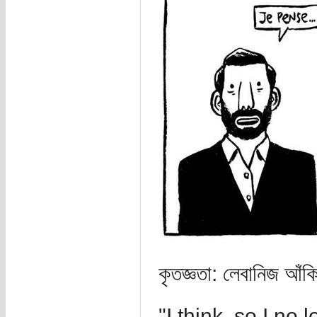
কৃতজ্ঞতা: লেবানিজ আঁক
"I think, so I no 