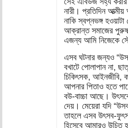
সেই এবিউজ সহ্য করার জন
নারী। প্রতিদিন আত্মীয় 
নাকি স্বপ্নভঙ্গ হওয়াটা 
আক্রান্ত সমাজের পুর
এজন্য আমি নিজেকে সৌ
এসব ঘটনার জন্যও “উসক
বখাটে পোলাপান না, ছা
চিকিৎসক, আইনজীবি, কবি
আপনার পিতাও হতে পারে
বউ-বাচ্চা আছে। উৎসবে
দেয়। মেয়েরা যদি “উসকান
তাহলে এসব উৎসব-ফুৎসব
হিসেবে আমারও উচিত হবে 