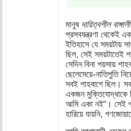
মানুষ
দায়িত্বশীল বাঙ্গালী
প্রসবযন্ত্রণা থেকেই এক
ইতিহাসে যে সময়টায় সা
ছিল, সেই সময়টাতেই শ
সেদিন বিনা পয়সায় শাহব
ছেলেমেয়ে-নাতিপুতি নিয়
সবই শাহবাগে ছিল। সকল 
একজন মুক্তিযোদ্ধাকে বি
আমি একা নই”। সেই গণ
হারিয়ে যায়নি, গণজোয়া