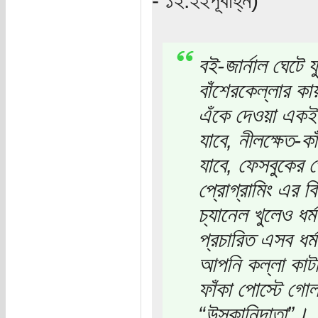
বই-জার্নাল ঘেটে
বাঁশেরকেল্লার কা
এঁকে দেওয়া একই 
যাবে, নীলক্ষেত-কা
যাবে, ফেসবুকের প
প্রোগ্রামিং এর ব
চ্যানেল খুলেও ধর্
প্রচারিত এসব ধর্
আপনি কল্লা কাটার
ফাঁকা পোস্টে গো
“উসকানিদাতা”।