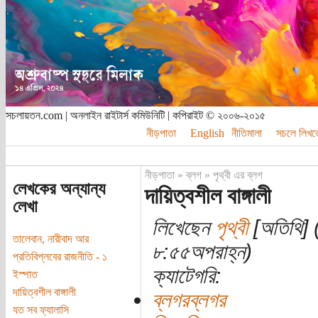
সচলায়তন.com | অনলাইন রাইটার্স কমিউনিটি | কপিরাইট © ২০০৬-২০১৫
নীড়পাতা
English
নীতিমালা
সচলে লিখত
নীড়পাতা
»
ব্লগ
»
পৃথ্বী এর ব্লগ
লেখকের অন্যান্য
দায়িত্বশীল বাঙ্গালী
লেখা
লিখেছেন
পৃথ্বী
[অতিথি] (
তালেবান, নারীবাদ আর
৮:৫৫অপরাহ্ন)
প্রতিবিপ্লবের রাজনীতি - ১
ক্যাটেগরি:
ইস্পাত
দায়িত্বশীল বাঙ্গালী
ব্লগরব্লগর
যত সব ফ্যালাসি