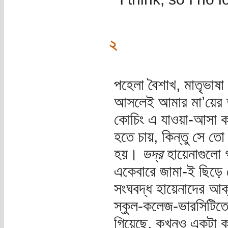
২
পহেলা বৈশাখ, মাতৃভাষা 
আসলেই আমার মা’য়ের দু
কোচিং এ যাওয়া-আসা ক
হতে চায়, কিন্তু সে তো
হয়।
ভদ্র
হায়েনাগুলো 
একেবারে জামা-ই ছিড়ে
সংঘবদ্ধ হায়েনাদের আ
স্কুল-কলেজ-ভারসিটিতে 
গিয়েছে, কখনও একটা ক