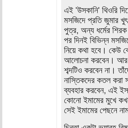
এই 'উসকানি' থিওরি দিয়
মসজিদে প্রতি জুমার খুৎ
পুত্র, অন্য ধর্মের শি
পর দিনই বিভিন্ন মসজিদ
নিয়ে কথা হবে। কেউ ক
আলোচনা করবেন। আর আমা
শব্দটিও করবেন না। তা
নাস্তিকদের কতল করা সম
ব্যবহার করবেন, এই ইস
কোনো ইমামের মুখে কখন
সেই ইমামের পেছনে না
চিন্তা একটা ভয়াবহ বি