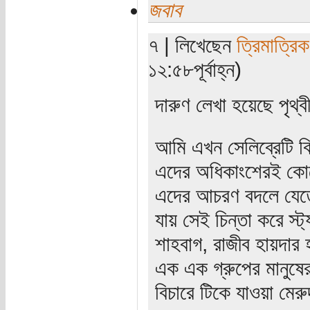
জবাব
৭ | লিখেছেন
ত্রিমাত্রি
১২:৫৮পূর্বাহ্ন)
দারুণ লেখা হয়েছে পৃথ্
আমি এখন সেলিব্রেটি 
এদের অধিকাংশেরই কো
এদের আচরণ বদলে যেতে
যায় সেই চিন্তা করে স্
শাহবাগ, রাজীব হায়দার 
এক এক গ্রুপের মানুষের 
বিচারে টিকে যাওয়া মেরু