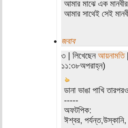
আমার মাঝে এক মানবীর
আমার সাথেই সেই মানবী
জবাব
৩ | লিখেছেন
আয়নামতি
[
১১:৩৮অপরাহ্ন)
ডানা ভাঙা পাখি তারপর
-----
অফটপিক:
ঈশ্বর, পর্যন্ত,উস্কান