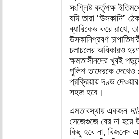
সংশ্লিষ্ট কর্তৃপক্ষ ইতি
যদি তারা “উসকানি” ঠেক
ব্যারিকেড করে রাখে, 
উসকানিপ্রবণ চাপাতিধারী
চলাচলের অধিকারও হরণ
ক্ষমতাসীনদের খুবই পছন
পুলিশ তাদেরকে দেখেও
প্রক্রিয়ায় দণ্ড দেওয়া
সহজ হবে।
এমতাবস্থায় একজন
দায়
সেজেগুজে বের না হয়ে উ
কিছু হবে না, বিজনেস