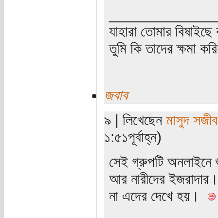
_____________
যাহারা তোমার বিষাইছে 
তুমি কি তাদের ক্ষমা কর
জবাব
৯ | লিখেছেন
মাসুদ সজীব
১:৫১পূর্বাহ্ন)
সেই গ্রুপটি অনলাইনে শু
আর নারীদের ইজরাদার।
না এদের দেখে হয়।