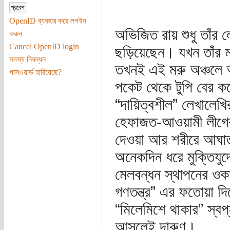
OpenID ব্যবহার করে লগইন
অভিজিত রায় শুধু তাঁর
করুন
Cancel OpenID login
ছড়িয়েছেন। যখন তাঁর ম
সদস্য নিবন্ধন
তখনই এই মরু অঞ্চলে 
পাসওয়ার্ড হারিয়েছে?
পকেট থেকে টুপি বের ক
“দায়িত্বশীল” লেখালেখি
হেফাজত-আওয়ামী লীগের
দেওয়া আর শরীরে আঘাত 
অনেকদিন ধরে মুক্তিযুদ্
মেলবন্ধন স্থাপনের ওক
গণতন্ত্র” এর ফতোয়া দ
“মিলেমিশে থাকার” স্ব
আসলেই দারুণ।