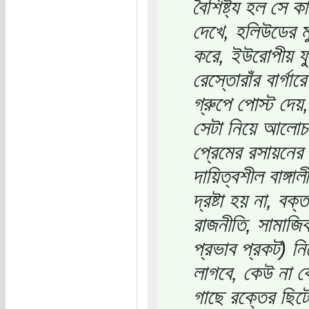
বৈশিষ্ট্য হল সে
দেখে, হলিউডের মু
করে, ইউরোপীয় ফু
রেস্তোরাঁর বার্
গ্রুপে পোস্ট দে
সেটা নিয়ে আলোচনা
প্রেমের রসায়নের
দায়িত্বশীল বাঙ্গ
দ্রষ্টা হয় না, ব
রাজনীতি, সামাজিক 
প্রভাব প্রকট) ন
লাগবে, কেউ না ক
গাছে রক্তের ছিট