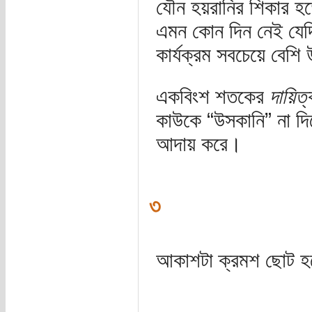
যৌন হয়রানির শিকার হ
এমন কোন দিন নেই যেদি
কার্যক্রম সবচেয়ে বেশি
একবিংশ শতকের
দায়িত্ব
কাউকে “উসকানি” না দিয়
আদায় করে।
৩
আকাশটা ক্রমশ ছোট 