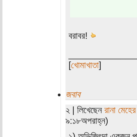
বরাবর!
_____________
[
খোমাখাতা
]
জবাব
২ | লিখেছেন
রানা মেহের
৯:১৮অপরাহ্ন)
১) অভিজিৎদা একজন প্