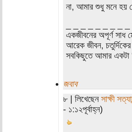
না, আমার শুধু মনে হয় 
_ _ _ _ _ _ _ _ _
একজীবনের অপূর্ণ সাধ ম
আরেক জীবন, চতুর্দিকের স
সবকিছুতে আমার একটা হ
জবাব
৮ | লিখেছেন
সাক্ষী সত্যা
- ১:১২পূর্বাহ্ন)