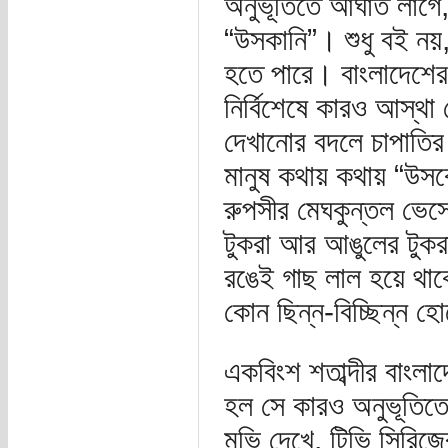
অনুভূতিতে আঘাত লাগে,
“উসকানি”। শুধু বই নয়,
হতে পারে। বাংলাদেশে
নির্বিশেষে কারও আস্থা
দেখানোর বদলে চাপাতি
মানুষ কথায় কথায় “উসক
রুপসীর মেঘকুন্তল ভেস
টুকরা আর আঙুলের টুকর
রঙেই গাছ লাল হয়ে থাক
কোন ছিন্ন-বিচ্ছিন্ন 
একবিংশ শতাব্দীর বাং
হল সে কারও অনুভূতিত
মুভি দেখে, টিভি সিরিজে