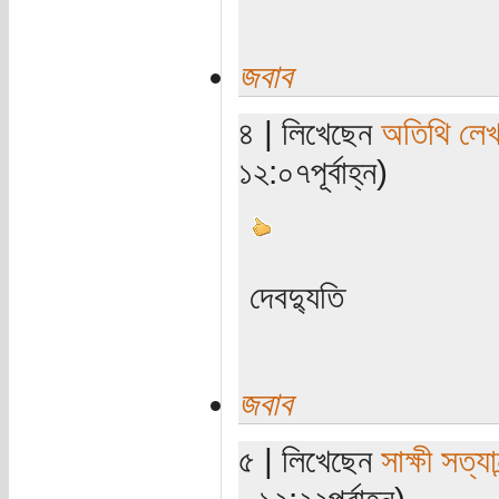
জবাব
৪ | লিখেছেন
অতিথি লে
১২:০৭পূর্বাহ্ন)
দেবদ্যুতি
জবাব
৫ | লিখেছেন
সাক্ষী সত্যান
- ১২:২২পূর্বাহ্ন)