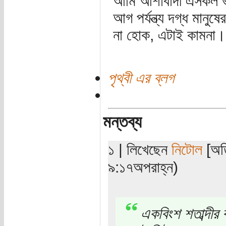
আমি আশাবাদী এসকল ভস্
আগ পর্যন্ত্য দগ্ধ মান
না হোক, এটাই কামনা।
পৃথ্বী এর ব্লগ
মন্তব্য
১ | লিখেছেন
নিটোল
[অতি
৯:১৭অপরাহ্ন)
একবিংশ শতাব্দীর 