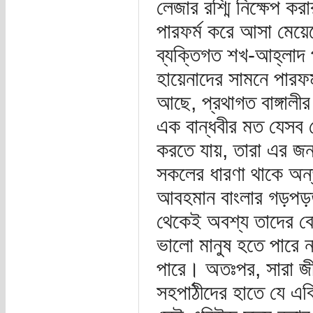
লেজার রশ্মি নিক্ষেপ ক
পারফর্ম করে আসা মেয়েদ
ব্যক্তিগত শখ-আহ্লাদ প
হায়েনাদের সামনে পারফর্ম
আছে, প্রথাগত বাঙ্গালীর
এক বান্ধবীর মত যেসব ম
করতে যায়, তারা এর জন
সকলের ধারণা থাকে অন্তত
আবহমান বাংলার গড়পড়তা
থেকেই অবশ্য তাদের বো
ভালো মানুষ হতে পারে 
পারে। অতঃপর, সারা জীব
সহপাঠীদের হাতে যে এব