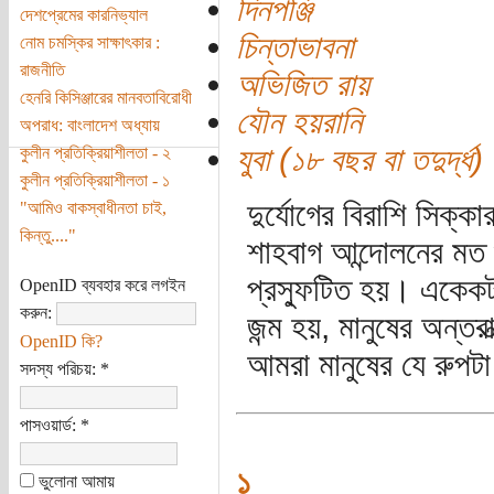
দিনপঞ্জি
দেশপ্রেমের কারনিভ্যাল
চিন্তাভাবনা
নোম চমস্কির সাক্ষাৎকার :
রাজনীতি
অভিজিত রায়
হেনরি কিসিঞ্জারের মানবতাবিরোধী
যৌন হয়রানি
অপরাধ: বাংলাদেশ অধ্যায়
যুবা (১৮ বছর বা তদুর্দ্ধ)
কুলীন প্রতিক্রিয়াশীলতা - ২
কুলীন প্রতিক্রিয়াশীলতা - ১
দুর্যোগের বিরাশি সিক্কা
"আমিও বাকস্বাধীনতা চাই,
কিন্তু...."
শাহবাগ আন্দোলনের মত গ
প্রস্ফুটিত হয়। একেকটা
OpenID ব্যবহার করে লগইন
করুন:
জন্ম হয়, মানুষের অন্তর
OpenID কি?
আমরা মানুষের যে রুপটা
সদস্য পরিচয়:
*
পাসওয়ার্ড:
*
১
ভুলোনা আমায়