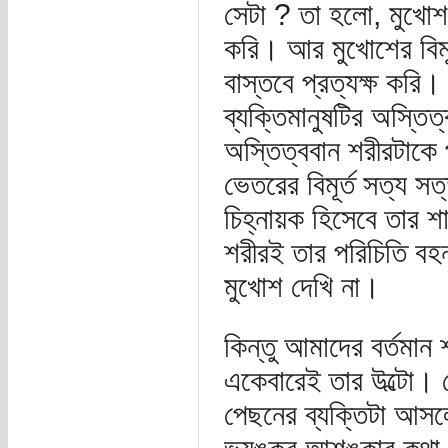
সেটা ? তা হলো, মুখোশট
করি। আর মুখোশের বিমূর
বাস্তবে প্রত্যক্ষ করি
ব্যক্তিমানুষটির অস্ত
অস্তিত্ববান শরীরটাকে 
ভেতরের বিমূর্ত সত্য সত
চিহ্নায়ক হিসেবে তার 
শরীরই তার পরিচিতি বহন
মুখোশ দেখি না।
কিন্তু আমাদের বর্তমান 
একেবারেই তার উল্টো। 
পেছনের ব্যক্তিটা আস