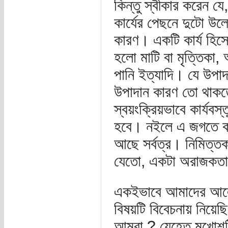
কিন্তু স্বীকার করেন যে
কার্যের পেছনে দুটো উল
কারণ। একটি কার্য হিসে
হলো মাটি বা মৃত্তিকা
পানি ইত্যাদি। যে উপাদা
উপাদান কারণ তো থাকত
স্বয়ংক্রিয়ভাবে কার্যবস
হবে। নইলে এ জগতে কার
আছে সর্বত্র। নিমিত্তক
যেতো, একটা অরাজকতার 
একইভাবে আমাদের আলোচনা
বিষয়টি বিবেচনায় নিয়েছ
আমরা ? যেহেতু মুখোশটি 