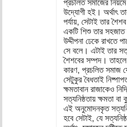
প্রচলিত সমাজের নিয়ম
উদ্যোগী হই। অর্থাৎ ত
পর্যায়, সেটাই তার শ
একটি শিশু তার সহজাত 
উদ্দীপনা ঢেকে রাখতে প
সে বলে। এটাই তার সত্যনি
শৈশবের সম্পদ। তাহলে 
কারণ, প্রচলিত সমাজ যেট
সেটুকুর বৈধতাই নিষ্পাপত
ক্ষমতাবান রাজাকেও নির্
সত্যনিষ্ঠতায় ক্ষমতা ব
এই অনুমোদনকৃত সত্যন
হবে সেটাই, যে সত্যনিষ