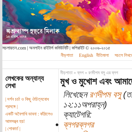
সচলায়তন.com | অনলাইন রাইটার্স কমিউনিটি | কপিরাইট © ২০০৬-২০১৫
নীড়পাতা
English
নীতিমালা
সচলে লিখত
নীড়পাতা
»
ব্লগ
»
রণদীপম বসু এর ব্লগ
লেখকের অন্যান্য
মুখ ও মুখোশ এবং আমাদ
লেখা
লিখেছেন
রণদীপম বসু
(তা
| দর্শন চর্চা ও কিছু ঔচিত্যবোধ
১২:১১অপরাহ্ন)
প্রসঙ্গে |
ক্যাটেগরি:
একটি অবৈশাখি ভাবনা : কাঁঠালেও
আমসত্ত্ব হয়!
ব্লগরব্লগর
| শোকার্ত |