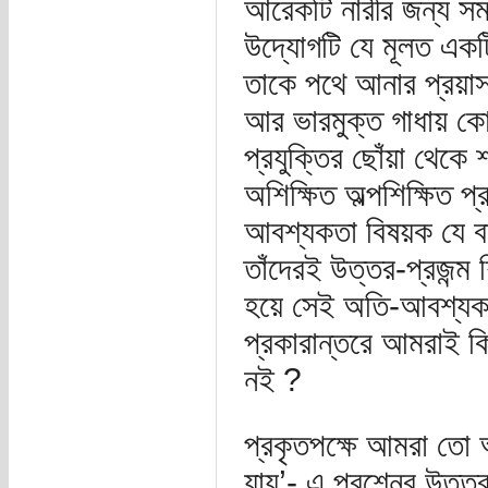
আরেকটি নারীর জন্য সম
উদ্যোগটি যে মূলত একটি
তাকে পথে আনার প্রয়াস 
আর ভারমুক্ত গাধায় কোন 
প্রযুক্তির ছোঁয়া থে
অশিক্ষিত অল্পশিক্ষিত প
আবশ্যকতা বিষয়ক যে বা
তাঁদেরই উত্তর-প্রজন্ম শি
হয়ে সেই অতি-আবশ্যক দ
প্রকারান্তরে আমরাই ক
নই ?
প্রকৃতপক্ষে আমরা তো
যায়’- এ প্রশ্নের উত্ত