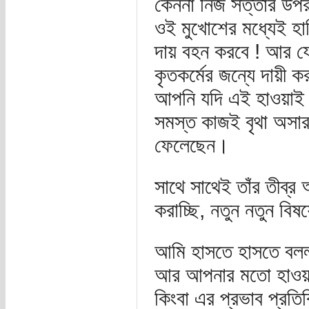
কেননা নিজ সত্তার উপর 
ওই মুখোশের মধ্যেই হা
দায় বহন করবে ! আর যে
কৃতকর্মের জন্যে দায়ী 
আপনি যদি এই হাওয়াই 
সমস্ত কাজই বৃথা অসা
ফেলেছেন।
সাথে সাথেই তাঁর তীব্
করাচ্ছি, নতুন নতুন বি
আমি হাসতে হাসতে বললা
আর আপনার মতো হাওয়াই 
কিংবা এর প্রভাব প্রতি