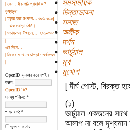
সমসাময়িক
| কেন চার্বাক পাঠ প্রাসঙ্গিক ?
চিন্তাভাবনা
কৃষ্ণচূড়া
| ঘড়ায়-ভরা উৎবচন…|৩০১-৩১০|
সমাজ
। এক জোড়া ঠোঁট ।
অলীক
| ঘড়ায়-ভরা উৎবচন…| ২৯১-৩০০
দর্শন
|
এই দিনে…
ভার্চুয়াল
| নিজের সাথে বোঝাপড়া : তর্কতত্ত্ব
মুখ
|
মুখোশ
OpenID ব্যবহার করে লগইন
করুন:
[ দীর্ঘ পোস্ট, বিরক্ত 
OpenID কি?
সদস্য পরিচয়:
*
(১)
ভার্চুয়াল একজনের সাথ
পাসওয়ার্ড:
*
আলাপ না বলে দৃশ্যমান 
ভুলোনা আমায়