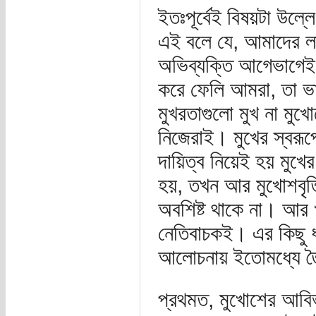
ইতঃপূর্বেই বিষয়টা উল্ল
এই বলে যে, আমাদের লক্ষ
অভিব্যক্তি আগেভাগেই
করে ফেলি আমরা, তা ভা
মুখরতাগুলো মুখ না মু
নিজেরাই। মুখের স্বরূ
দায়িত্ব নিয়েই হয় মুখের
হয়, তখন আর মুখোশবৃত্
অবশিষ্ট থাকে না। আর খ
নেতিবাচকই। এর কিছু ধ
আলোচনায় ইতোমধ্যে ত
প্রথমত, মুখোশের আবির্ভ