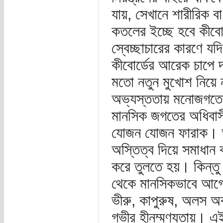
যায়, সেখানে শারীরিক ব
কতলের ইচ্ছে হবে কীবো
স্বেচ্ছাচারের কারণে যদ
কীবোর্ডের আরেক চাপে 
মতো নতুন মুখোশ নিয়ে 
অভ্যস্ততায় মনোজগতের 
মানসিক জগতের অধিবাসী
যোজন যোজন ফারাক। আ
অস্তিত্ব দিয়ে সমাধান 
করে তুলতে হয়। কিন্তু 
থেকে মানসিকভাবে আগেই
ভীরু, কাপুরুষ, অলস অ
গভীর হীনম্মণ্যতায়। এই 