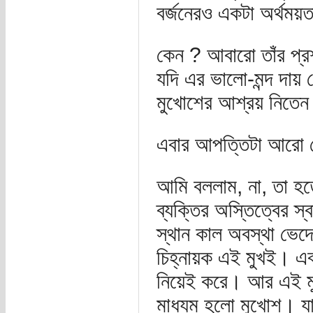
বর্জনেরও একটা অর্থময়
কেন ? আবারো তাঁর প্র
যদি এর ভালো-মন্দ দায় 
মুখোশের আশ্রয় নিতেন 
এবার আপত্তিটা আরো 
আমি বললাম, না, তা হ
ব্যক্তির অস্তিত্বের স্ব
স্থান কাল অবস্থা ভেদে 
চিহ্নায়ক এই মুখই। এব
নিয়েই করে। আর এই মুখক
মাধ্যম হলো মুখোশ। যা ম