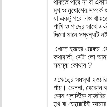
থাকতে পারে না বা একটি
মুখ ও মুখোশের সম্পর্
যা একটু পরে নাও থাকত
পাখি ও গাছের সাথে এক
দিলো মানে সম্বন্ধটি ন
এখানে হয়তো এরকম একট
কথাবার্তা, সেটা তো আ
সমস্যা কোথায় ?
এক্ষেত্রে সমস্যা হওয়ার
পায়। কেননা, যেকোন কা
কোন প্লাস্টিক সার্জারি
মুখ বা চেহারাটিই আমার