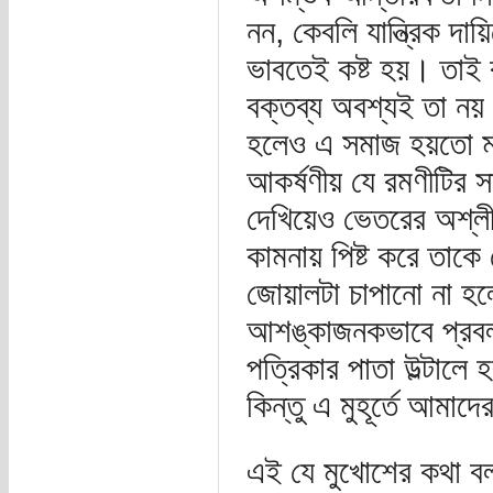
নন, কেবলি যান্ত্রিক দা
ভাবতেই কষ্ট হয়। তাই 
বক্তব্য অবশ্যই তা নয়
হলেও এ সমাজ হয়তো মা
আকর্ষণীয় যে রমণীটির 
দেখিয়েও ভেতরের অশ্লী
কামনায় পিষ্ট করে তাকে
জোয়ালটা চাপানো না হলে
আশঙ্কাজনকভাবে প্রবল 
পত্রিকার পাতা উল্টালে
কিন্তু এ মুহূর্তে আমা
এই যে মুখোশের কথা ব