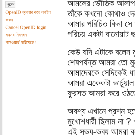
আমলের ভৌতিক আলাপ বল
তাঁকে কখনো কোথাও দেখ
OpenID ব্যবহার করে লগইন
করুন
আমার পরিচিত কিনা সে প
Cancel OpenID login
পরিচয় একটা বানোয়াট ছদ
সদস্য নিবন্ধন
পাসওয়ার্ড হারিয়েছে?
কেউ যদি এটাকে বলেন 
শেষপর্যন্ত আমরা তো মুখ
আমাদেরকে সেদিকেই ধা
আমরা একেকটা ভার্চুয়াল 
ফুরসত আমরা করে ওঠতে 
অবশ্য এখানে প্রশ্ন হ
মুখোশধারী ছিলাম না ? খ
এই সভ্য-ভব্য আমরা কব