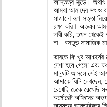
অস্তিত্ব জুড়ে। অর্থাৎ
আমরা আমাদের সৎ ও বস্
সাজানো রূপ-সত্তা নিয়
রক্ষা করি। অতএব আমরা
দাবী করি, তখন থেকেই 
না। বস্তুত সামাজিক ম
ভাবতে কি খুব আশ্চর্য
দেখা হয়ে গেলো এবং য
মানুষটি আসলে সেই আসল
আমাকে যিনি দেখছেন,
রেখেছি ঢেকে রেখেছি স
কর্পোরেট অফিসের অভ্যর্
অসম্ভব আন্তরিকতা নি