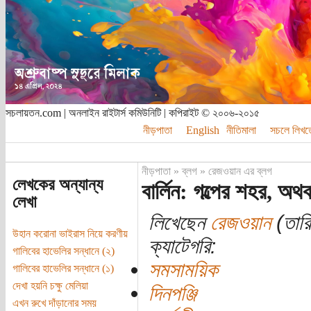
সচলায়তন.com | অনলাইন রাইটার্স কমিউনিটি | কপিরাইট © ২০০৬-২০১৫
নীড়পাতা
English
নীতিমালা
সচলে লিখত
নীড়পাতা
»
ব্লগ
»
রেজওয়ান এর ব্লগ
লেখকের অন্যান্য
বার্লিন: গল্পের শহর, অথ
লেখা
লিখেছেন
রেজওয়ান
(তারি
উহান করোনা ভাইরাস নিয়ে করণীয়
ক্যাটেগরি:
গালিবের হাভেলির সন্ধানে (২)
সমসাময়িক
গালিবের হাভেলির সন্ধানে (১)
দেখা হয়নি চক্ষু মেলিয়া
দিনপঞ্জি
এখন রুখে দাঁড়ানোর সময়