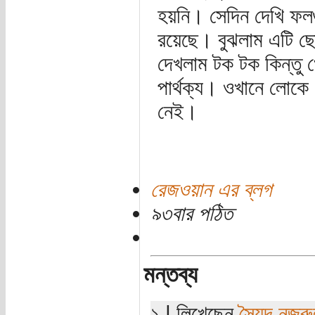
হয়নি। সেদিন দেখি ফলগ
রয়েছে। বুঝলাম এটি 
দেখলাম টক টক কিন্তু 
পার্থক্য। ওখানে লোকে 
নেই।
রেজওয়ান এর ব্লগ
৯৩বার পঠিত
মন্তব্য
১ | লিখেছেন
সৈয়দ নজরু