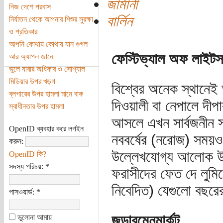
জার্মানী
নিজ দেশে পরবাস
বার্লিন
নির্যাতন থেকে আপনার শিশুর সুরক্ষা
ও প্রতিকার
আপনি কোথায় কোথায় যান গুগল
ফেস্টিভ্যাল অফ লাইটস
আর অ্যাপল জানে
ভুলে যাবার অধিকার ও সোশ্যাল
মিডিয়ার উপর খড়গ
বিশ্বের অনেক স্থানে
ব্লগারের উপর হামলা মানে বাক
দিওয়ালী বা নেপালে দীপ
স্বাধীনতার উপর হামলা
আসলে এখন সার্বজনীন 
OpenID ব্যবহার করে লগইন
নববর্ষের (নরোজ) সময়
করুন:
উল্লেখযোগ্য আলোক উৎস
OpenID কি?
সদস্য পরিচয়:
*
ফরাসীদের ফেত দে লুমিয়ে
নিবেদিত) যেগুলো বছরে
পাসওয়ার্ড:
*
জন্ডারমেনমার্কট
ভুলোনা আমায়