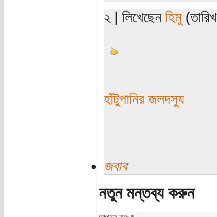
২ | লিখেছেন
হিমু
(তারিখ:
হাঁটুপানির জলদস্যু
জবাব
নতুন মন্তব্য করুন