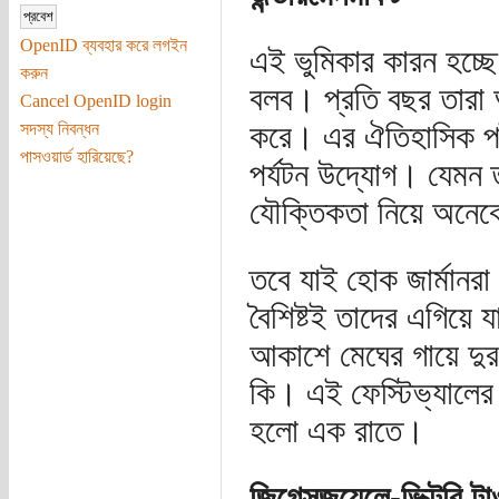
OpenID ব্যবহার করে লগইন
এই ভুমিকার কারন হচ্ছ
করুন
বলব। প্রতি বছর তারা
Cancel OpenID login
করে। এর ঐতিহাসিক পটভ
সদস্য নিবন্ধন
পাসওয়ার্ড হারিয়েছে?
পর্যটন উদ্যোগ। যেমন 
যৌক্তিকতা নিয়ে অনেকে
তবে যাই হোক জার্মানর
বৈশিষ্টই তাদের এগিয়ে 
আকাশে মেঘের গায়ে দুর
কি। এই ফেস্টিভ্যালের 
হলো এক রাতে।
জিগেসজয়েলে-ভিক্টরি টা