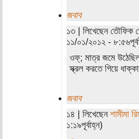
জবাব
১৩ | লিখেছেন তৌফিক জোয়
১১/০১/২০১২ - ৮:৫৬পূর্বা
ওফ্; মাত্র জমে উঠেছ
স্ক্রল করতে গিয়ে ধাক্
জবাব
১৪ | লিখেছেন
শামীমা রি
১:১৯পূর্বাহ্ন)