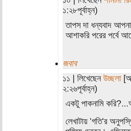
১:২৮পূর্বাহ্ন)
তাপস দা ধন্যবাদ আপন
আশাকরি পরের পর্বে আ
জবাব
১১ | লিখেছেন
উচ্ছলা
[অত
২:২৬পূর্বাহ্ন)
একটু পাকনামি করি?...আগ
লেখাটায় 'গতি'র অনুপস্থ