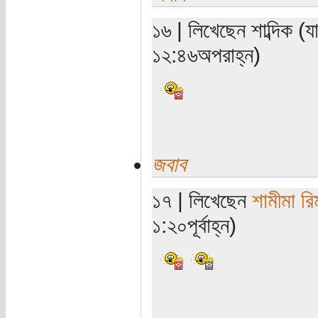
১৬ | লিখেছেন শাব্দিক (
১২:৪৬অপরাহ্ন)
জবাব
১৭ | লিখেছেন
শামীমা রি
১:২০পূর্বাহ্ন)