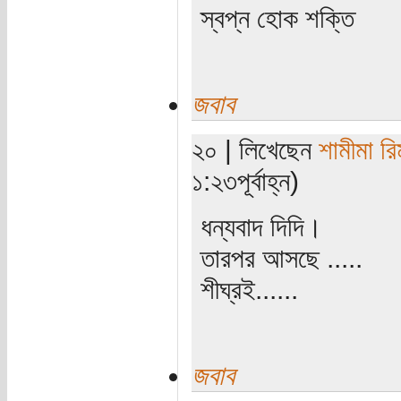
স্বপ্ন হোক শক্তি
জবাব
২০ | লিখেছেন
শামীমা রি
১:২৩পূর্বাহ্ন)
ধন্যবাদ দিদি।
তারপর আসছে .....
শীঘ্রই......
জবাব