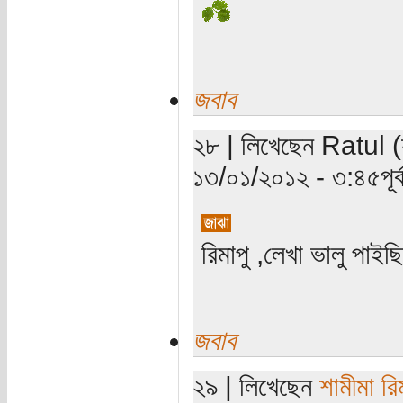
জবাব
২৮ | লিখেছেন Ratul (যা
১৩/০১/২০১২ - ৩:৪৫পূর্ব
রিমাপু ,লেখা ভালু পাইছ
জবাব
২৯ | লিখেছেন
শামীমা রি