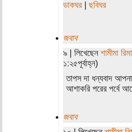
ডাকঘর
|
ছবিঘর
জবাব
৯ | লিখেছেন
শামীমা রিমা
১:২৫পূর্বাহ্ন)
তাপস দা ধন্যবাদ আপন
আশাকরি পরের পর্বে আ
জবাব
১০ | লিখেছেন
শামীমা রি