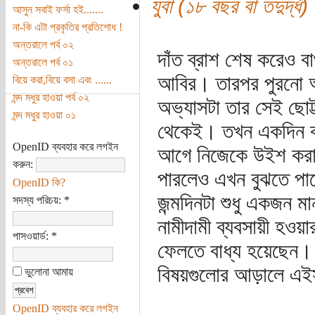
যুবা (১৮ বছর বা তদুর্দ্ধ)
আসুন সবাই ফর্সা হই.......
না-কি এটা প্রকৃতির প্রতিশোধ !
অন্তরালে পর্ব ০২
দাঁত ব্রাশ শেষ করেও বা
অন্তরালে পর্ব ০১
আবির। তারপর পুরনো অ
বিয়ে করা,বিয়ে বসা এবং ......
মন্দ মধুর হাওয়া পর্ব ০২
অভ্যাসটা তার সেই ছোট্
মন্দ মধুর হাওয়া ০১
থেকেই। তখন একদিন বাব
OpenID ব্যবহার করে লগইন
আগে নিজেকে উইশ করার
করুন:
পারলেও এখন বুঝতে পা
OpenID কি?
জন্মদিনটা শুধু একজন ম
সদস্য পরিচয়:
*
নামীদামী ব্যবসায়ী হওয
পাসওয়ার্ড:
*
ফেলতে বাধ্য হয়েছেন।
বিষয়গুলোর আড়ালে এইস
ভুলোনা আমায়
OpenID ব্যবহার করে লগইন