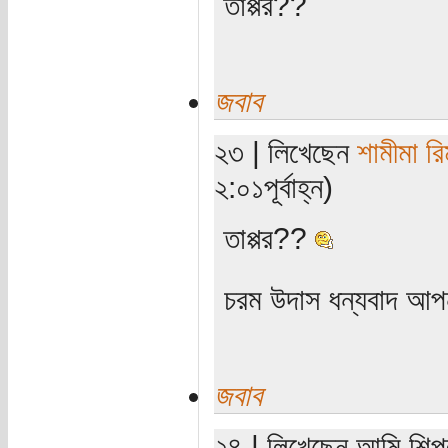
তাপ্পর??
জবাব
২৩ | লিখেছেন
শামীমা রি
২:০১পূর্বাহ্ন)
তাপ্পর??
চরম উদাস ধন্যবাদ আ
জবাব
২৪ | লিখেছেন আমি শিপলু