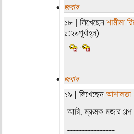
জবাব
১৮ | লিখেছেন
শামীমা রি
১:২৯পূর্বাহ্ন)
জবাব
১৯ | লিখেছেন
আশালতা
আরি, ম্রাত্মক মজার গল্প
----------------