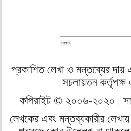
প্রকাশিত লেখা ও মন্তব্যের দায় 
সচলায়তন কর্তৃপক্
কপিরাইট © ২০০৬-২০২০ | সচ
লেখকের এবং মন্তব্যকারীর লেখায়