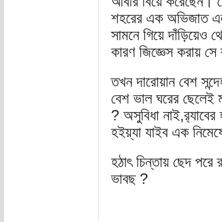
আবার বিয়ে করেছেন। 
শহরের এক অভিজাত এলা
সামনে গিয়ে দাঁড়িয়েও
কারণ জিজ্ঞেস করায় সে 
তখন দারোয়ান বেশ সন্দে
বেশ ভাল ঘরের ছেলেই মন
? অসুবিধা নাই,র‌্যাবের হ
হইয়্যা যাইব এক নিমে
হঠাৎ চিন্তায় ছেদ পরে
ভাবছ ?