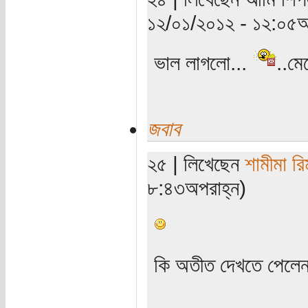
১২/০১/২০১২ - ১২:০৫অ
ভাল লাগলো...
..মে
জবাব
২৫ | লিখেছেন
শামীমা রি
৮:৪৩অপরাহ্ন)
কি অতীত দেখতে পেলে