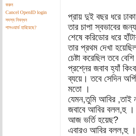
করুন
Cancel OpenID login
প্রায় দুই বছর ধরে ঢাকা
সদস্য নিবন্ধন
তার চাপা স্বভাবের জন
পাসওয়ার্ড হারিয়েছে?
শেষে করিডোর ধরে হাঁট
তার প্রথম দেখা হয়েছি
চেষ্টা করেছিল তবে বে
প্রশ্নের জবাব হ্যাঁ কি
ব্যয়ে। তবে সেদিন অর্
মতো ।
যেমন,তুমি আবির ,তাই 
জবাবে আবির বলল,হু ।
আজ ভর্তি হয়েছ?
এবারও আবির বলল,হু 