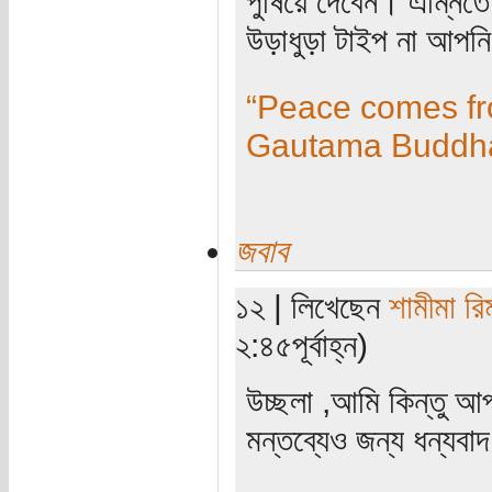
পুষিয়ে দেবেন। এম্নিত
উড়াধুড়া টাইপ না আপন
“Peace comes fro
Gautama Buddh
জবাব
১২ | লিখেছেন
শামীমা রি
২:৪৫পূর্বাহ্ন)
উচ্ছলা ,আমি কিন্তু আ
মন্তব্যেও জন্য ধন্যবা