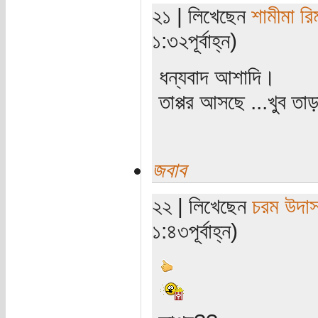
২১ | লিখেছেন
শামীমা রি
১:৩২পূর্বাহ্ন)
ধন্যবাদ আশাদি।
তাপ্পর আসছে ...খুব তাড়
জবাব
২২ | লিখেছেন
চরম উদা
১:৪৩পূর্বাহ্ন)