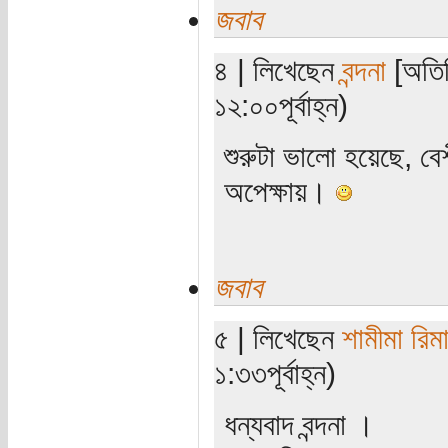
জবাব
৪ | লিখেছেন
বন্দনা
[অতিথ
১২:০০পূর্বাহ্ন)
শুরুটা ভালো হয়েছে, বেশ
অপেক্ষায়।
জবাব
৫ | লিখেছেন
শামীমা রিম
১:৩৩পূর্বাহ্ন)
ধন্যবাদ বন্দনা ।