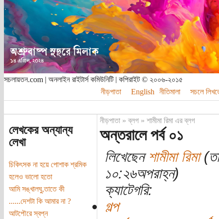
সচলায়তন.com | অনলাইন রাইটার্স কমিউনিটি | কপিরাইট © ২০০৬-২০১৫
নীড়পাতা
English
নীতিমালা
সচলে লিখত
নীড়পাতা
»
ব্লগ
»
শামীমা রিমা এর ব্লগ
লেখকের অন্যান্য
অন্তরালে পর্ব ০১
লেখা
লিখেছেন
শামীমা রিমা
(তা
চিকিৎসক না হয়ে পোশাক শ্রমিক
১০:২৬অপরাহ্ন)
হলেও ভালো হতো
ক্যাটেগরি:
আমি সঙ্খালঘু,তাতে কী
......দেশটা কি আমার না ?
গল্প
আটপৌরে স্বপ্ন