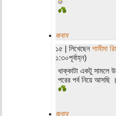
জবাব
১৫ | লিখেছেন
শামীমা রি
১:৩০পূর্বাহ্ন)
ধাক্কাটা একটু সামলে উ
পরের পর্ব নিয়ে আসছি 
জবাব