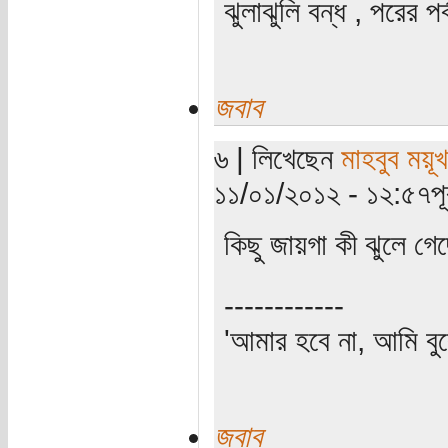
ঝুলাঝুলি বন্ধ , পরের 
জবাব
৬ | লিখেছেন
মাহবুব ময়ূ
১১/০১/২০১২ - ১২:৫৭পূর্
কিছু জায়গা কী ঝুলে গ
------------
'আমার হবে না, আমি বুঝ
জবাব