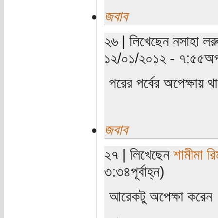
জবাব
২৬ | লিখেছেন নসাহা লরু
১২/০১/২০১২ - ৭:৫৫অপ
পরের পর্বের অপেক্ষায় 
জবাব
২৭ | লিখেছেন
শামীমা রি
৩:৩৪পূর্বাহ্ন)
আরেকটু অপেক্ষা করে