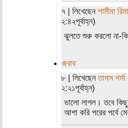
৭ | লিখেছেন
শামীমা রিম
২:৪২পূর্বাহ্ন)
ঝুলতে শুরু করলো না-ক
জবাব
৮ | লিখেছেন
তাপস শর্মা
২:২১পূর্বাহ্ন)
ভালো লাগল। তবে কিছু 
আশা করি পরের পর্বে ম