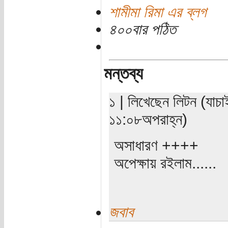
শামীমা রিমা এর ব্লগ
৪০০বার পঠিত
মন্তব্য
১ | লিখেছেন লিটন (যাচা
১১:০৮অপরাহ্ন)
অসাধারণ ++++
অপেক্ষায় রইলাম......
জবাব