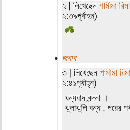
২ | লিখেছেন
শামীমা রিমা
২:৩৯পূর্বাহ্ন)
জবাব
৩ | লিখেছেন
শামীমা রিম
২:৪১পূর্বাহ্ন)
ধন্যবাদ বন্দনা ।
ঝুলাঝুলি বন্ধ , পরের 