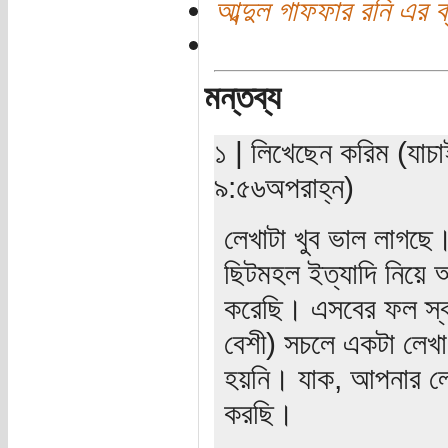
আব্দুল গাফফার রনি এর ব
মন্তব্য
১ | লিখেছেন করিম (যাচ
৯:৫৬অপরাহ্ন)
লেখাটা খুব ভাল লাগছে।
ছিটমহল ইত্যাদি নিয়ে আ
করেছি। এসবের ফল স্বর
বেশী) সচলে একটা লেখা 
হয়নি। যাক, আপনার লে
করছি।