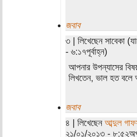
জবাব
৩ | লিখেছেন সাবেকা (য
- ৬:১৭পূর্বাহ্ন)
আপনার উপন্যাসের বিষয়
লিখতেন, ভাল হত বলে 
জবাব
৪ | লিখেছেন
আব্দুল গাফ
২১/০১/২০১৩ - ৮:৫২অপ