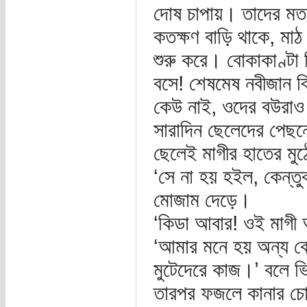
দোষ চাপায়। তাদের মত,
কতক্ষণ বাড়ি থাকে, মা
শুরু করে। বোকাকাণ্টা
বসে! শেষমেষ নবীজান বি
কেউ নাই, ওদের বউরাও
সারাদিন ছেলেদের পেছন
ছেলেই মাগীর হাতের মু
‘সে না হয় হইল, কেন্ত
মোজাম দেড়ে।
‘কিডা আবার! ওই মাগী
‘আমার মনে হয় অন্য কে
মুটেদেরে কাজ।’ বলে ভ
তারপর ফজলে কানার চোখে