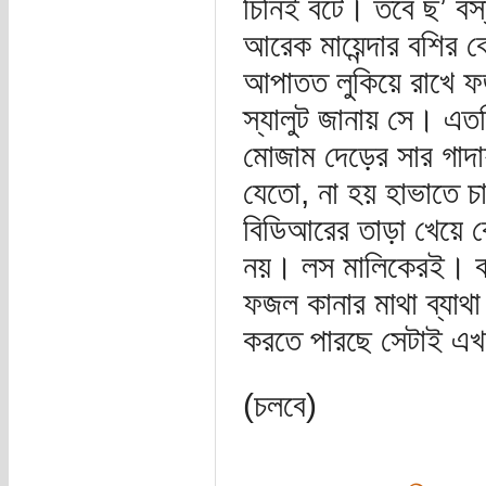
চিনিই বটে। তবে ছ’ বস
আরেক মায়েন্দার বশির ক
আপাতত লুকিয়ে রাখে ফজ
স্যালুট জানায় সে। এত
মোজাম দেড়ের সার গাদা
যেতো, না হয় হাভাতে চা
বিডিআরের তাড়া খেয়ে ক
নয়। লস মালিকেরই। বাক
ফজল কানার মাথা ব্যাথা
করতে পারছে সেটাই এখ
(চলবে)