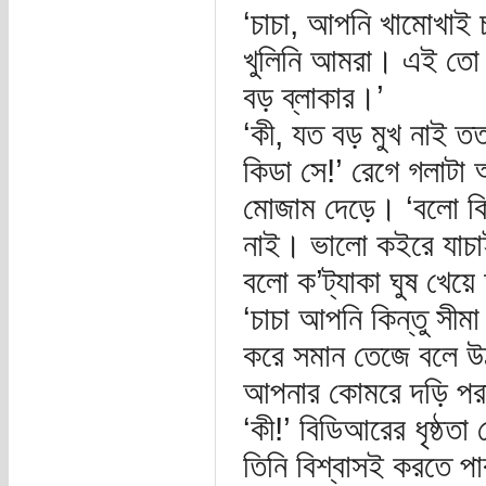
‘চাচা, আপনি খামোখাই 
খুলিনি আমরা। এই তো
বড় ব্লাকার।’
‘কী, যত বড় মুখ নাই 
কিডা সে!’ রেগে গলাটা 
মোজাম দেড়ে। ‘বলো কি
নাই। ভালো কইরে যাচাই
বলো ক’ট্যাকা ঘুষ খেয়
‘চাচা আপনি কিন্তু সীম
করে সমান তেজে বলে উ
আপনার কোমরে দড়ি পর
‘কী!’ বিডিআরের ধৃষ্ঠ
তিনি বিশ্বাসই করতে পা