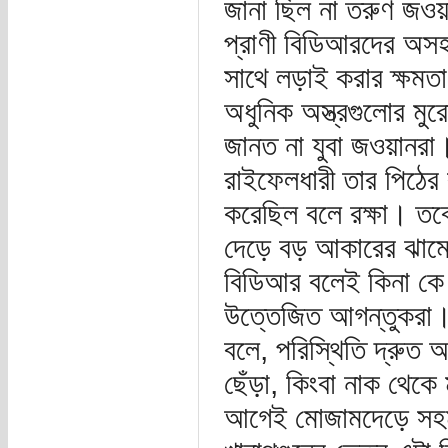
জানা ছিল না তরুণ জওয়ান
প্রাণী বিডিআরদের অসহ
সাথে লড়াই করার ক্ষমত
অধুনিক অস্ত্রগুলোর মুর
জানত না যুবা জওয়ানরা
রাইফেলধারী তার পিঠের
করেছিল বলে রক্ষা। ত
দেড়ে বড় আকারের ঝামেল
বিডিআর বলেই কিনা কে জ
উত্তেজিত আগন্তুকরা।
বলে, পরিস্থিতি দ্রুত 
ছেঁড়া, কিংবা নাক থেক
আগেই মোজামদেড়ে সহমর