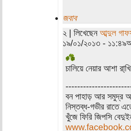
জবাব
২ | লিখেছেন
আব্দুল গাফ
১৯/০১/২০১৩ - ১১:৪৯অ
চালিয়ে নেয়ার আশা রা্খ
----------------------
বন পাহাড় আর সমুদ্র আ
নিস্তব্ধ-গভীর রাতে এত
খুঁজে ফিরি জিপসি বেদু
www.facebook.co