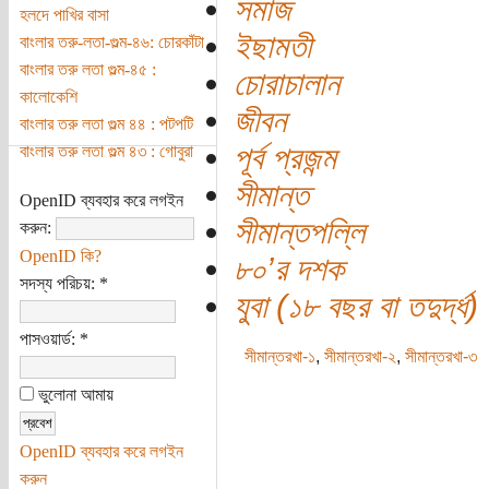
সমাজ
হলদে পাখির বাসা
ইছামতী
বাংলার তরু-লতা-গুল্ম-৪৬: চোরকাঁটা
বাংলার তরু লতা গুল্ম-৪৫ :
চোরাচালান
কালোকেশি
জীবন
বাংলার তরু লতা গুল্ম ৪৪ : পটপটি
পূর্ব প্রজন্ম
বাংলার তরু লতা গুল্ম ৪৩ : গোবুরা
সীমান্ত
OpenID ব্যবহার করে লগইন
সীমান্তপল্লি
করুন:
OpenID কি?
৮০’র দশক
সদস্য পরিচয়:
*
যুবা (১৮ বছর বা তদুর্দ্ধ)
পাসওয়ার্ড:
*
সীমান্তরখা-১
,
সীমান্তরখা-২
,
সীমান্তরখা-৩
ভুলোনা আমায়
OpenID ব্যবহার করে লগইন
করুন