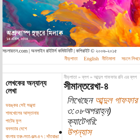
সচলায়তন.com | অনলাইন রাইটার্স কমিউনিটি | কপিরাইট © ২০০৬-২০১৫
নীড়পাতা
English
নীতিমালা
সচলে লিখত
নীড়পাতা
»
ব্লগ
»
আব্দুল গাফফার রনি এর ব্লগ
লেখকের অন্যান্য
সীমান্তরেখা-৪
লেখা
লিখেছেন
আব্দুল গাফফার 
ভয়ঙ্কর সেই সন্ধ্যা
৩:০৮অপরাহ্ন)
শামখোলের আস্তানায়
ক্যাটেগরি:
পাটের ফুল
বনলতার দেশে
উপন্যাস
বাংলার তরু-লতা-গুল্ম-৪৭ : দাঁতরাঙা