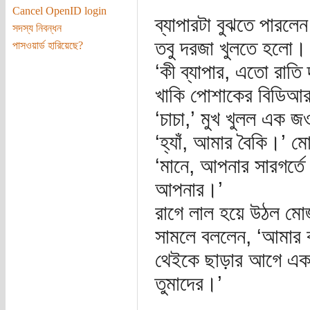
Cancel OpenID login
ব্যাপারটা বুঝতে পারল
সদস্য নিবন্ধন
তবু দরজা খুলতে হলো।
পাসওয়ার্ড হারিয়েছে?
‘কী ব্যাপার, এতো রাতি
খাকি পোশাকের বিডিআ
‘চাচা,’ মুখ খুলল এক জ
‘হ্যাঁ, আমার বৈকি।’ ম
‘মানে, আপনার সারগর্তে
আপনার।’
রাগে লাল হয়ে উঠল মো
সামলে বললেন, ‘আমার ব
থেইকে ছাড়ার আগে একবা
তুমাদের।’