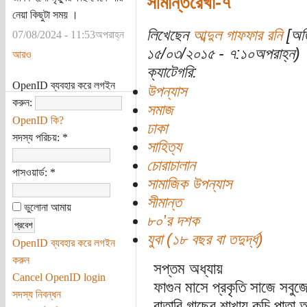
সীমান্তরেখা-৭
নেয়া কিছুটা সময় ।
লিখেছেন
আব্দুল গাফফার রনি
[অতি
07/08/2024 - 11:53অপরাহ্ন
১৫/০৩/২০১৫ - ৭:১০অপরাহ্ন)
আরও
ক্যাটেগরি:
OpenID ব্যবহার করে লগইন
উপন্যাস
করুন:
সমাজ
OpenID কি?
ঢাকা
সদস্য পরিচয়:
*
সাহিত্য
চোরাচালান
পাসওয়ার্ড:
*
সামাজিক উপন্যাস
সীমান্ত
ভুলোনা আমায়
৮০’র দশক
যুবা (১৮ বছর বা তদুর্দ্ধ)
OpenID ব্যবহার করে লগইন
করুন
সপ্তম অধ্যায়
Cancel OpenID login
ফাগুন মাসে প্রকৃতি সাজে সব
সদস্য নিবন্ধন
বাতাবি গাছের শাখায় কচি পাতা