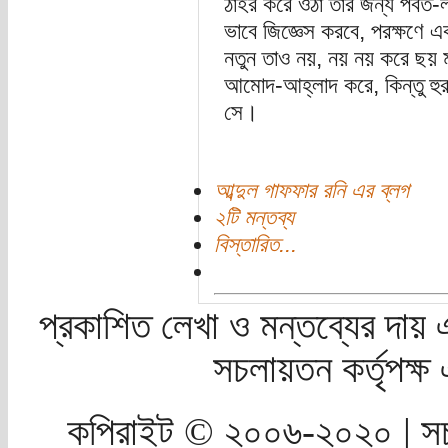
ঠাহর করে ওঠা তার জন্য পর্বত-ল
ভাবে জিজ্ঞেস করবে, পরক্ষণে
নতুন তাও নয়, নয় নয় করে ছয় 
আমোদ-আহ্লাদ করে, কিন্তু হুর
সে।
আব্দুল গাফফার রনি এর ব্লগ
২টি মন্তব্য
বিস্তারিত...
প্রকাশিত লেখা ও মন্তব্যের দায় 
সচলায়তন কর্তৃপক্
কপিরাইট © ২০০৬-২০২০ | সচ