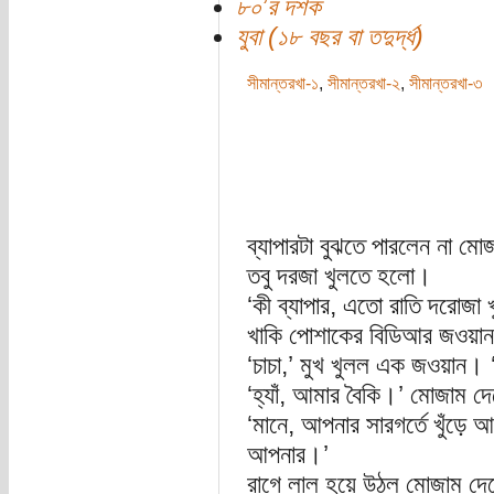
৮০’র দশক
যুবা (১৮ বছর বা তদুর্দ্ধ)
সীমান্তরখা-১
,
সীমান্তরখা-২
,
সীমান্তরখা-৩
ব্যাপারটা বুঝতে পারলেন না 
তবু দরজা খুলতে হলো।
‘কী ব্যাপার, এতো রাতি দরোজা 
খাকি পোশাকের বিডিআর জওয়া
‘চাচা,’ মুখ খুলল এক জওয়ান। 
‘হ্যাঁ, আমার বৈকি।’ মোজাম দে
‘মানে, আপনার সারগর্তে খুঁড়ে
আপনার।’
রাগে লাল হয়ে উঠল মোজাম দে