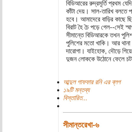
বিডিআরের রুদ্রমূর্তি প্রথম য
কাঁটা দেয়। সাল-তারিখ বলতে 
হবে। আমাদেরে বাড়ির কাছে ছি
বিরাট হৈ চৈ পড়ে গেল--সেই স্ম
সীমান্তে বিডিআরকে তখন পু
পুলিশের মতো খাকি। আর থানা 
দারোগা। যাইহোক, দৌড়ে গিয়ে 
দুজন লোককে উঠোনে ফেলে চট
আব্দুল গাফফার রনি এর ব্লগ
১৯টি মন্তব্য
বিস্তারিত...
সীমান্তরেখা-৬