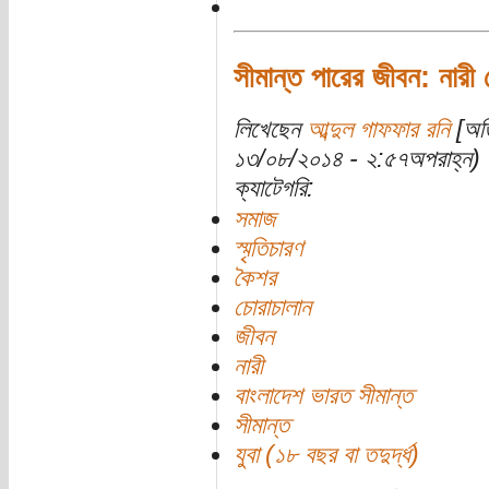
সীমান্ত পারের জীবন: নারী 
লিখেছেন
আব্দুল গাফফার রনি
[অতি
১৩/০৮/২০১৪ - ২:৫৭অপরাহ্ন)
ক্যাটেগরি:
সমাজ
স্মৃতিচারণ
কৈশর
চোরাচালান
জীবন
নারী
বাংলাদেশ ভারত সীমান্ত
সীমান্ত
যুবা (১৮ বছর বা তদুর্দ্ধ)