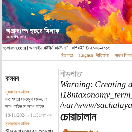
সচলায়তন.com | অনলাইন রাইটার্স কমিউনিটি | কপিরাইট © ২০০৬-২০১৫
নীড়পাতা
English
নীতিমালা
সচলে লিখত
নীড়পাতা
কলরব
Warning
:
Creating d
নুরুজ্জামান মানিক
i18ntaxonomy_term
কত সস্তা স্বপ্নের দাফন, না
/var/www/sachalayat
লাগে কফিন না লাগে কাফন।
চোরাচালান
18/11/2024 - 11:31অপরাহ্ন
নুরুজ্জামান মানিক
জীবন হলো মৃত্যুর কাছ থেকে ধার