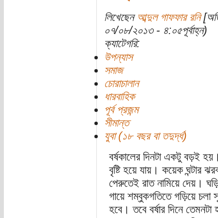
লিখেছেন
আব্দুল গাফফার রনি
[অতি
০৭/০৮/২০১৩ - ৪:০৫পূর্বাহ্ন)
ক্যাটেগরি:
উপন্যাস
সমাজ
চোরাচালান
ধারবাহিক
পূর্ব প্রজন্ম
সীমান্ত
যুবা (১৮ বছর বা তদুর্দ্ধ)
বর্ষকালের দিনটা একটু বড়ই হয়
বৃষ্টি হয়ে যায়। কয়েক ঘন্টার
পেরুতেই রাত নামিয়ে দেয়। ঘড়
গায়ে শম্বুকগতিতে গড়িয়ে চলা 
হবে। তবে বর্ষার দিনে তেমনটা 