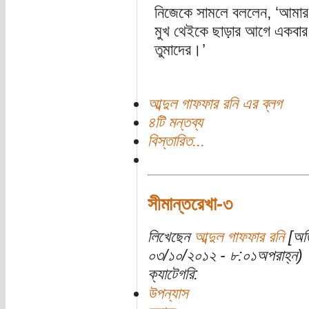
নিজেকে সামলে বললেন, ‘আমার 
মুখ থেইকে ছাড়ার আগে একবার 
তুমাদের।’
আব্দুল গাফফার রনি এর ব্লগ
৪টি মন্তব্য
বিস্তারিত...
সীমান্তরেখা-৩
লিখেছেন
আব্দুল গাফফার রনি
[অতি
০৩/১০/২০১২ - ৮:০১অপরাহ্ন)
ক্যাটেগরি:
উপন্যাস