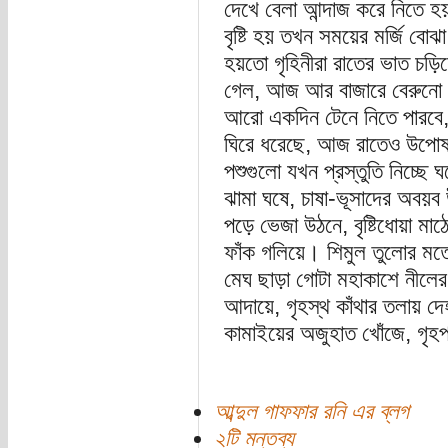
দেখে বেলা আন্দাজ করে নিতে হ
বৃষ্টি হয় তখন সময়ের মর্জি বোঝা
হয়তো গৃহিনীরা রাতের ভাত চড়িয়ে
গেল, আজ আর বাজারে বেরুনো যা
আরো একদিন টেনে নিতে পারবে, 
ঘিরে ধরেছে, আজ রাতেও উপোষ 
পশুগুলো যখন প্রস্তুতি নিচ্ছে
ঝামা ঘষে, চাষা-ভূসাদের অবয়ব
পড়ে ভেজা উঠনে, বৃষ্টিধোয়া মাঠে
ফাঁক গলিয়ে। শিমুল তুলোর মতো 
মেঘ ছাড়া গোটা মহাকাশে নীলের
আদায়ে, গৃহস্থ কাঁথার তলায় দে
কামাইয়ের অজুহাত খোঁজে, গৃহপ
আব্দুল গাফফার রনি এর ব্লগ
২টি মন্তব্য