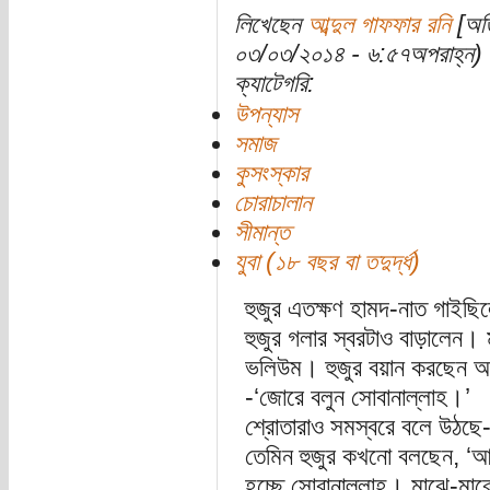
লিখেছেন
আব্দুল গাফফার রনি
[অতি
০৩/০৩/২০১৪ - ৬:৫৭অপরাহ্ন)
ক্যাটেগরি:
উপন্যাস
সমাজ
কুসংস্কার
চোরাচালান
সীমান্ত
যুবা (১৮ বছর বা তদুর্দ্ধ)
হুজুর এতক্ষণ হামদ-নাত গাইছি
হুজুর গলার স্বরটাও বাড়ালেন।
ভলিউম। হুজুর বয়ান করছেন আর
-‘জোরে বলুন সোবানাল্লাহ।’
শ্রোতারাও সমস্বরে বলে উঠছে-
তেমিন হুজুর কখনো বলছেন, ‘আল
হচ্ছে সোবানাল্লাহ। মাঝে-মাঝে 