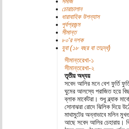
সমাজ
চোরাচালান
ধারাবাহিক উপন্যাস
পূর্বপ্রজন্ম
সীমান্ত
৮০'র দশক
যুবা (১৮ বছর বা তদুর্দ্ধ)
সীমান্তরেখা-১
সীমান্তরেখা-২
তৃতীয় অধ্যয়
সবেদ আলির মনে বেশ ফুর্তি ফুর্ত
ঘুমের আলস্যে পরাজিত হয়ে বি
ব্লাক মার্কেটরা। শুধু ব্ল্যাক মা
সোনাঝরা রোদে ঝিলিক দিয়ে উঠ
মাথামুটের অন্নাভাবে মলিন ম
আছে সবেদ আলির চেহারায়। কিন্