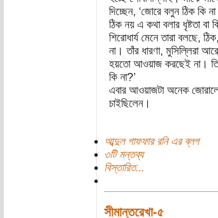
দিচ্ছেন, ‘জোরে বলুন ঠিক কি ন
ঠিক নয় এ কথা বলার ধৃষ্টতা বা ব
শিরোধার্য মেনে তারা বলছে, ঠি
না। তাঁর ধারণা, মুসিল্লিরা
হয়তো আওয়াজ করছেই না। তিবি 
কি না?’
এবার আওয়াজটা অনেক জোরাল
চাইছিলেন।
আব্দুল গাফফার রনি এর ব্লগ
৩টি মন্তব্য
বিস্তারিত...
সীমান্তরেখা-৫