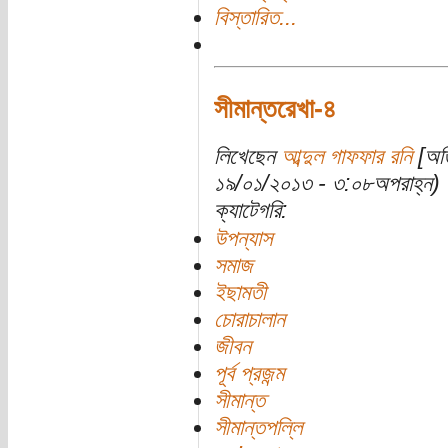
বিস্তারিত...
সীমান্তরেখা-৪
লিখেছেন
আব্দুল গাফফার রনি
[অতি
১৯/০১/২০১৩ - ৩:০৮অপরাহ্ন)
ক্যাটেগরি:
উপন্যাস
সমাজ
ইছামতী
চোরাচালান
জীবন
পূর্ব প্রজন্ম
সীমান্ত
সীমান্তপল্লি