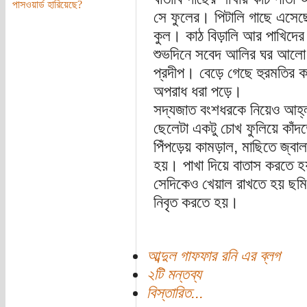
পাসওয়ার্ড হারিয়েছে?
সে ফুলের। পিটালি গাছে এসেছ
কুল। কাঠ বিড়ালি আর পাখিদের
শুভদিনে সবেদ আলির ঘর আলো 
প্রদীপ। বেড়ে গেছে হুরমতির
অপরাধ ধরা পড়ে।
সদ্যজাত বংশধরকে নিয়েও আহ্
ছেলেটা একটু চোখ ফুলিয়ে কাঁ
পিঁপড়েয় কামড়াল, মাছিতে জ্বা
হয়। পাখা দিয়ে বাতাস করতে হয়।
সেদিকেও খেয়াল রাখতে হয় ছমি
নিবৃত করতে হয়।
আব্দুল গাফফার রনি এর ব্লগ
২টি মন্তব্য
বিস্তারিত...