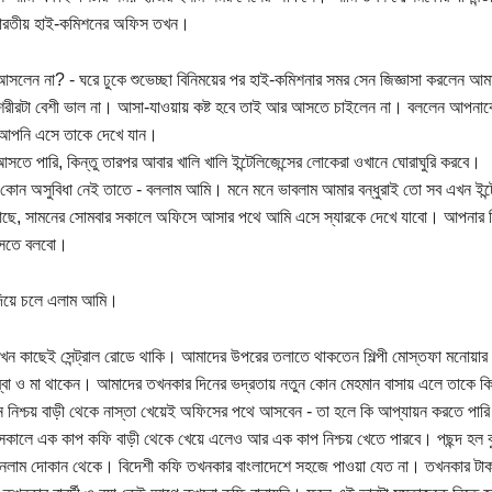
ারতীয় হাই-কমিশনের অফিস তখন।
 আসলেন না? - ঘরে ঢুকে শুভেচ্ছা বিনিময়ের পর হাই-কমিশনার সমর সেন জিজ্ঞাসা করলেন আ
 শরীরটা বেশী ভাল না। আসা-যাওয়ায় কষ্ট হবে তাই আর আসতে চাইলেন না। বললেন আপন
আপনি এসে তাকে দেখে যান।
সতে পারি, কিন্তু তারপর আবার খালি খালি ইন্টেলিজেন্সের লোকেরা ওখানে ঘোরাঘুরি করবে।
কোন অসুবিধা নেই তাতে - বললাম আমি। মনে মনে ভাবলাম আমার বন্ধুরাই তো সব এখন ইন্
ছে, সামনের সোমবার সকালে অফিসে আসার পথে আমি এসে স্যারকে দেখে যাবো। আপনার ঠিকা
সতে বলবো।
দিয়ে চলে এলাম আমি।
ন কাছেই সেন্ট্রাল রোডে থাকি। আমাদের উপরের তলাতে থাকতেন শিল্পী মোস্তফা মনোয়ার
বা ও মা থাকেন। আমাদের তখনকার দিনের ভদ্রতায় নতুন কোন মেহমান বাসায় এলে তাকে ক
 নিশ্চয় বাড়ী থেকে নাস্তা খেয়েই অফিসের পথে আসবেন - তা হলে কি আপ্যায়ন করতে পারি
কালে এক কাপ কফি বাড়ী থেকে খেয়ে এলেও আর এক কাপ নিশ্চয় খেতে পারবে। পছন্দ হল বু
নলাম দোকান থেকে। বিদেশী কফি তখনকার বাংলাদেশে সহজে পাওয়া যেত না। তখনকার টা