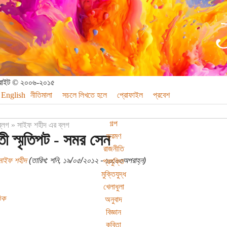
পিরাইট © ২০০৬-২০১৫
English
নীতিমালা
সচলে লিখতে হলে
প্রোফাইল
প্রবেশ
গল্প
ব্লগ
»
সাইফ শহীদ এর ব্লগ
তী স্মৃতিপট - সমর সেন
ভ্রমণ
রাজনীতি
সাইফ শহীদ
(তারিখ: শনি, ১৯/০৫/২০১২ - ১০:০৩অপরাহ্ন)
প্রযুক্তি
মুক্তিযুদ্ধ
খেলাধুলা
িক
অনুবাদ
বিজ্ঞান
কবিতা