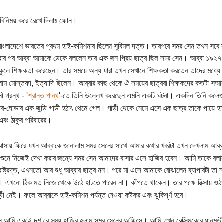
া বিনিময় করে রেখে দিলাম ফোন।
 বাংলাদেশে ভারতের প্রথম হাই-কমিশনার ছিলেন সুবিমল দত্ত। তারপরে সমর সেন তখন সব
ার পর আব্বা আমাকে ডেকে বললেন তার এক জন প্রিয় ছাত্র ছিল সমর সেন। আব্বা ১৯২৭ 
্কুলে শিক্ষকতা করেছেন। তার সময়ে অন্য যারা তখন সেখানে শিক্ষকতা করতেন তাদের মধ্যে বংক
াম মোস্তফা, ইত্যাদি ছিলেন। আব্বার কাছ থেকে ঐ সময়ের ছাত্ররা শিক্ষকদের কতটা সম্ম
ী গ্রন্থ - '
শ্রান্ত পান্থ
'-তে তিনি উল্লেখ করেছেন এমনি একটি ঘটনা। একদিন তিনি কলেজ স্
ার-ঘোড়ার এক জুড়ি গাড়ী হঠাৎ থেমে গেল। গাড়ী থেকে নেমে এসে এক ছাত্র তাকে পায়ে হা
 এবং ঠাকুর পরিবারের।
বাসায় ফিরে যখন আব্বাকে জানালাম সমর সেনের সাথে আমার কথার খবরটা তখন দেখলাম আব্ব
 শুনে নিজেই দেখা করার জন্যে সমর সেন আমাদের বাসার এসে হাজির হবেন। আমি তাকে বলা
ষ্ট্রদূত, এখনতো আর শুধু আব্বার ছাত্র নন। পরে মা এসে আমাকে বোঝালেন ব্যাপারটা তা 
 এখনো ঠিক মত নিজে থেকে উঠে হাটতে পারেন না। কাঁপতে থাকেন। তার পক্ষে রিক্সায় ওঠ
ী নেই। ফলে আব্বাকে হাই-কমিশন পর্যন্ত নেওয়া কষ্টকর এবং ঝুকিপূর্ণ হবে।
ন আমি একাই দশটার সময় হাজির হলাম সমর সেনের অফিসে। আমি তখন বেক্সিমকোর ধানমন্ড