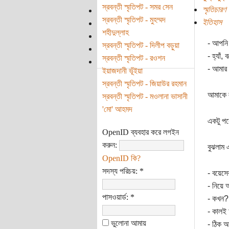
স্রবন্তী স্মৃতিপট - সমর সেন
স্মৃতিচারণ
স্রবন্তী স্মৃতিপট - মুহম্মদ
ইতিহাস
শহীদুল্লাহ
- আপনি 
স্রবন্তী স্মৃতিপট - দিলীপ বড়ুয়া
- হ্যাঁ,
স্রবন্তী স্মৃতিপট - রওশন
- আমার 
ইয়াজদানী ভূঁইয়া
স্রবন্তী স্মৃতিপট - জিয়াউর রহমান
আমাকে 
স্রবন্তী স্মৃতিপট - মওলানা ভাসানী
'মো' আহমদ
একটু পর
OpenID ব্যবহার করে লগইন
করুন:
বুঝলাম 
OpenID কি?
সদস্য পরিচয়:
*
- বয়েস
- নিয়ে
পাসওয়ার্ড:
*
- কখন?
- কালই
ভুলোনা আমায়
- ঠিক 