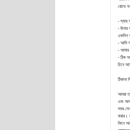
রোডে ভ
- স্যার
- ঊনার
একদিন 
- আমি আ
- আমার 
- ঠিক আ
চিনে আ
ঠিকানা 
আমরা তখ
এবং আব্
সমর সেন
করার। স
কিনে আ