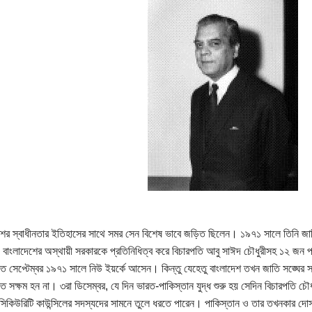
শের স্বাধীনতার ইতিহাসের সাথে সমর সেন বিশেষ ভাবে জড়িত ছিলেন। ১৯৭১ সালে তিনি জাতিস
বাংলাদেশের অস্থায়ী সরকারকে প্রতিনিধিত্ব করে বিচারপতি আবু সাঈদ চৌধুরীসহ ১২ জন প
ে সেপ্টেম্বর ১৯৭১ সালে নিউ ইয়র্কে আসেন। কিন্তু যেহেতু বাংলাদেশ তখন জাতি সঙ্ঘের সদস্
ে সক্ষম হন না। ৩রা ডিসেম্বর, যে দিন ভারত-পাকিস্তান যুদ্ধ শুরু হয় সেদিন বিচারপতি চ
সিকিউরিটি কাউন্সিলের সদস্যদের সামনে তুলে ধরতে পারেন। পাকিস্তান ও তার তখনকার দোস