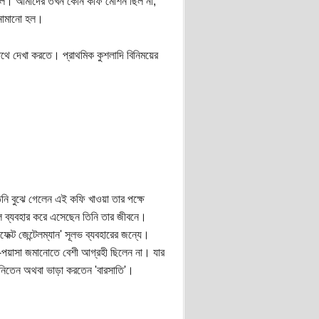
 হল। আমাদের তখন কোন কফি মেশিন ছিল না,
 নামানো হল।
াথে দেখা করতে। প্রাথমিক কুশলাদি বিনিময়ের
নি বুঝে গেলেন এই কফি খাওয়া তার পক্ষে
 ব্যবহার করে এসেছেন তিনি তার জীবনে।
েক্ট জেন্টেলম্যান' সূলভ ব্যবহারের জন্যে।
-পয়াসা জমানোতে বেশী আগ্রহী ছিলেন না। যার
 নিতেন অথবা ভাড়া করতেন 'বারসাতি'।