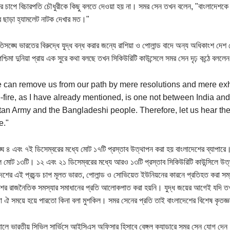
 চাপে বিচারপতি চৌধুরীকে কিছু বলতে দেওয়া হয় না। সমর সেন তখন বলেন, "বাংলাদেশকে কি
র ছাড়া হ্যামলেট নাটক দেখার মত।"
িসঙ্ঘে ভারতের বিরুদ্ধে যুদ্ধ বন্ধ করার জন্যে রাশিয়া ও পোলান্ড বাদে অন্য অধিকাংশ দ
শ্চিমা দুনিয়া প্রায় এক সুরে কথা বলছে তখন সিকিউরিটি কাউন্সেলে সমর সেন দৃঢ় কন্ঠে বললেন
 can remove us from our path by mere resolutions and mere exho
-fire, as I have already mentioned, is one not between India an
an Army and the Bangladeshi people. Therefore, let us hear them
e."
ঘে ৪ এবং ৭ই ডিসেম্বরের মধ্যে মোট ১৭টি প্রস্তাব উত্থাপন করা হয় বাংলাদেশের ব্যাপারে
লে মোট ১৩টি। ১২ এবং ২১ ডিসেম্বরের মধ্যে আরও ১৩টি প্রস্তাব সিকিউরিটি কাউন্সিলে উত্
 দেশের এই প্রচন্ড চাপ মূলত ভারত, পোলান্ড ও সোভিয়েত ইউনিয়নের কারনে প্রতিহত করা 
শের রাজনৈতিক সমস্যার সমাধানের প্রতি আলোকপাত করা হয়নি। যুদ্ধ জয়ের আগেই যদি তখন
তা ঐ সময়ে হয়ে পারতো কিনা বলা মুশকিল। সমর সেনের প্রতি তাই বাংলাদেশের বিশেষ কৃতজ্
লে ভারতীয় সিভিল সার্ভিসে আইসিএস অফিসার হিসাবে বেঙ্গল ক্যাডারে সমর সেন যোগ দেন। 