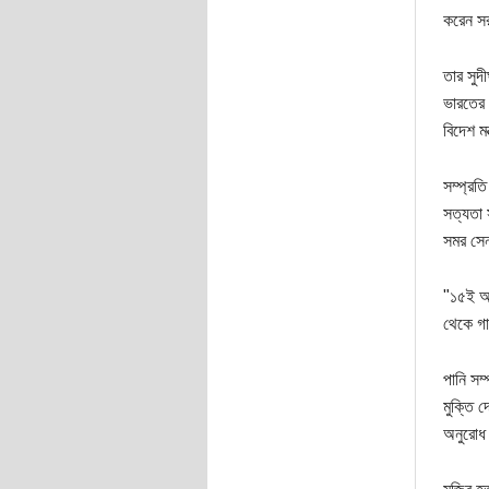
করেন সর
তার সুদী
ভারতের 
বিদেশ ম
সম্প্রত
সত্যতা 
সমর সেন
"১৫ই আগ
থেকে গা
পানি সম
মুক্তি 
অনুরোধ 