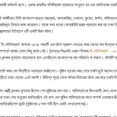
কারী কর্মকর্তা রূপে। এরপর ভারতীয় পলিটিক্যাল ক্যাডারে সংযুক্ত হন এবং জাতিসঙ্ঘে ভা
র্ঘ কর্মজীবনে তিনি বাংলাদেশ ছাড়াও মরক্কো, আলজেরিয়া, লেবানন, কুয়েত, জর্দান, পাকিস্তান
রাষ্ট্রদূত হিসাবে কাজ করেছেন। তাকে যখন ফরেন সেক্রেটারি করার প্রস্তাব করা হয় তখন
ন্ত্রালয়ের ইতিহাসে এটি একটি বিরল ঘটনা।
ি 'দি স্টেটসম্যান' কাগজে ১৯৭৫ পরবর্তী এক ঘটনা প্রকাশ পেয়েছে সমর সেনের নাম উল্লে
সম্পর্কে আমার তেমন কিছু জানা নেই। [তথ্যের লিঙ্কটা এখানে দিলামঃ
দি স্টেটসম্যান' - ১৬
 খন্দকার মুশতাক আহমেদকে বলে এসেছিলেন বাংলাদেশের নাম পরিবর্তন না করতে। ঘটনাটি সং
ষ্ট সমর সেন দিল্লীতে অবস্থান করছিলেন। মুজিব হত্যার খবর পেয়ে তখনি ছুটে আসেন ঢ
ড়ীতে ঢাকা ফেরেন ১৬ই আগষ্ট। বিভিন্ন সূত্র থেকে ঘটনার ভিতরের ঘটনা বের করে তখনি 
্পদ মন্ত্রী খন্দকার মুশতাক ছিলেন শেখ মুজিবের ডান হাত। পাকিস্তানের মিনওয়ালী জেল থেকে
দেয় তখন শেষ অনুরোধ জানিয়েছিল এই বলে যেন মুজিব পাকিস্তানের সাথে সম্পর্ক একেবারে
জানিয়েছিলেন ভুট্টো (মুজিবের ৬ দফা দাবী ছিল একটা ফেডারেশনের)।