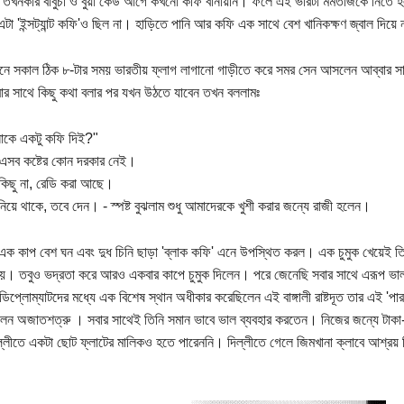
তখনকার বাবুর্চী ও বুয়া কেউ আগে কখনো কফি বানায়নি। ফলে এই ভারটা মমতাজকে নিতে
টা 'ইন্সট্যান্ট কফি'ও ছিল না। হাড়িতে পানি আর কফি এক সাথে বেশ খানিকক্ষণ জ্বাল দিয়ে
্ট দিনে সকাল ঠিক ৮-টার সময় ভারতীয় ফ্লাগ লাগানো গাড়ীতে করে সমর সেন আসলেন আব্বার স
ার সাথে কিছু কথা বলার পর যখন উঠতে যাবেন তখন বললামঃ
াকে একটু কফি দিই?"
া এসব কষ্টের কোন দরকার নেই।
র কিছু না, রেডি করা আছে।
ানিয়ে থাকে, তবে দেন। - স্পষ্ট বুঝলাম শুধু আমাদেরকে খুশী করার জন্যে রাজী হলেন।
ক কাপ বেশ ঘন এবং দুধ চিনি ছাড়া 'ব্লাক কফি' এনে উপস্থিত করল। এক চুমুক খেয়েই তি
য়। তবুও ভদ্রতা করে আরও একবার কাপে চুমুক দিলেন। পরে জেনেছি সবার সাথে এরূপ ভাল
িপ্লোম্যাটদের মধ্যে এক বিশেষ স্থান অধীকার করেছিলেন এই বাঙ্গালী রাষ্টদূত তার এই 'পারফ
লেন অজাতশত্রু । সবার সাথেই তিনি সমান ভাবে ভাল ব্যবহার করতেন। নিজের জন্যে টাকা
্লীতে একটা ছোট ফ্লাটের মালিকও হতে পারেননি। দিল্লীতে গেলে জিমখানা ক্লাবে আশ্রয়