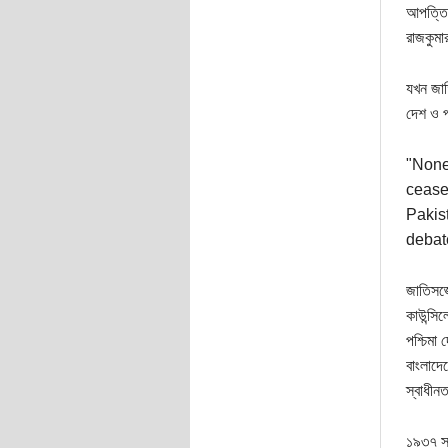
আপত্তির
রাজকুমা
যখন জাত
দেশ ও প
"None
cease
Pakist
debat
জাতিসঙ্
কাউন্সি
পশ্চিমা
বাংলাদে
স্বাধীন
১৯৩৭ সা