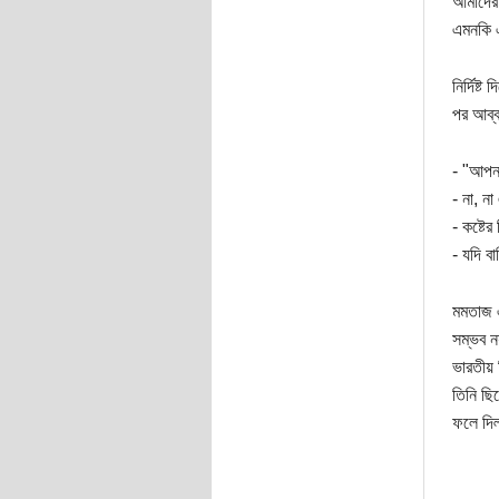
আমাদের 
এমনকি এ
নির্দিষ
পর আব্ব
- "আপন
- না, ন
- কষ্টে
- যদি ব
মমতাজ এ
সম্ভব ন
ভারতীয় ড
তিনি ছি
ফলে দিল