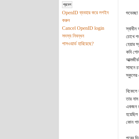
OpenID ব্যবহার করে লগইন
শুভেচ্ছ
করুন
Cancel OpenID login
স্বাধীন
সদস্য নিবন্ধন
চোখে পর
পাসওয়ার্ড হারিয়েছে?
হেয়ার স
কবি গোল
আত্মজীবন
সামনে চ
স্কুলের
বিকেলে 
তার নাম
একজন রা
হয়েছিল।
কোন গাড়
পরের দি