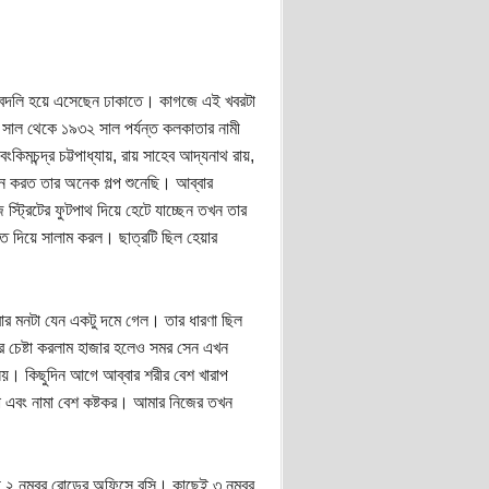
ে বদলি হয়ে এসেছেন ঢাকাতে। কাগজে এই খবরটা
সাল থেকে ১৯৩২ সাল পর্যন্ত কলকাতার নামী
িমচন্দ্র চট্টপাধ্যায়, রায় সাহেব আদ্যনাথ রায়,
ান করত তার অনেক গল্প শুনেছি। আব্বার
ট্রিটের ফুটপাথ দিয়ে হেটে যাচ্ছেন তখন তার
ত দিয়ে সালাম করল। ছাত্রটি ছিল হেয়ার
ার মনটা যেন একটু দমে গেল। তার ধারণা ছিল
র চেষ্টা করলাম হাজার হলেও সমর সেন এখন
নয়। কিছুদিন আগে আব্বার শরীর বেশ খারাপ
া এবং নামা বেশ কষ্টকর। আমার নিজের তখন
ী ২ নম্বর রোডের অফিসে বসি। কাছেই ৩ নম্বর