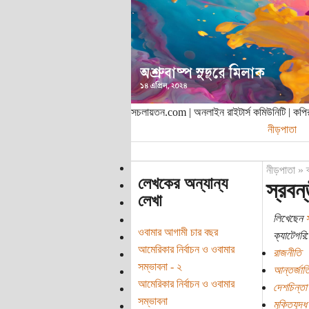
সচলায়তন.com | অনলাইন রাইটার্স কমিউনিটি | ক
নীড়পাতা
নীড়পাতা
»
লেখকের অন্যান্য
স্রবন্
লেখা
লিখেছেন
ওবামার আগামী চার বছর
ক্যাটেগরি:
আমেরিকার নির্বাচন ও ওবামার
রাজনীতি
সম্ভাবনা - ২
আন্তর্জাত
আমেরিকার নির্বাচন ও ওবামার
দেশচিন্তা
সম্ভাবনা
মুক্তিযুদ্ধ